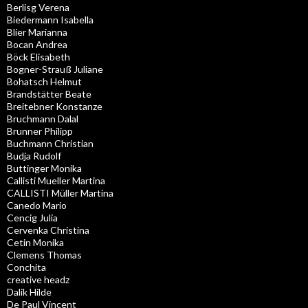
Berlisg Verena
Biedermann Isabella
Blier Marianna
Bocan Andrea
Böck Elisabeth
Bogner-Strauß Juliane
Bohatsch Helmut
Brandstätter Beate
Breitebner Konstanze
Bruchmann Dalal
Brunner Philipp
Buchmann Christian
Budja Rudolf
Buttinger Monika
Callisti Mueller Martina
CALLISTI Müller Martina
Canedo Mario
Cencig Julia
Cervenka Christina
Cetin Monika
Clemens Thomas
Conchita
creative headz
Dalik Hilde
De Paul Vincent