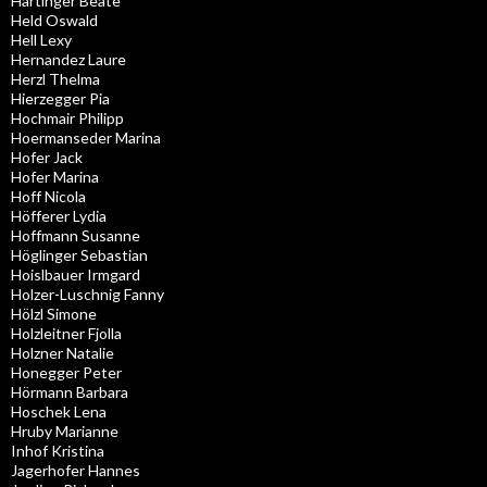
Hartinger Beate
Held Oswald
Hell Lexy
Hernandez Laure
Herzl Thelma
Hierzegger Pia
Hochmair Philipp
Hoermanseder Marina
Hofer Jack
Hofer Marina
Hoff Nicola
Höfferer Lydia
Hoffmann Susanne
Höglinger Sebastian
Hoislbauer Irmgard
Holzer-Luschnig Fanny
Hölzl Simone
Holzleitner Fjolla
Holzner Natalie
Honegger Peter
Hörmann Barbara
Hoschek Lena
Hruby Marianne
Inhof Kristina
Jagerhofer Hannes