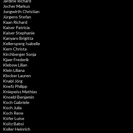
Jardine Richard
Jocher Markus
Jungwirth Christian
Jürgens Stefan
Kaan Richard
Kaiser Patricia
Kaiser Stephanie
Kanyaro Brigitta
Kellersperg Isabelle
Kern Christa
Kirchberger Sonja
Kjaer Frederik
Klebow Lilian
Klein Liliana
Klocker Lauren
Knabl Jörg
Knefz Philipp
Kniepeiss Mathias
Knoebl Benjamin
Koch Gabriele
Koch Julia
Koch Rene
Köfer Luise
Koitz Babsi
Koller Heinrich