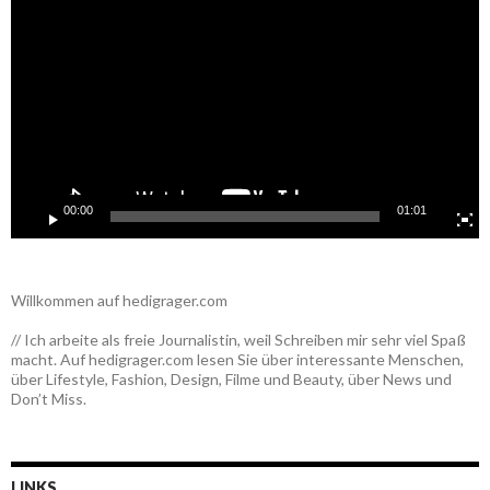
Player
00:00
01:01
Willkommen auf hedigrager.com
// Ich arbeite als freie Journalistin, weil Schreiben mir sehr viel Spaß
macht. Auf hedigrager.com lesen Sie über interessante Menschen,
über Lifestyle, Fashion, Design, Filme und Beauty, über News und
Don’t Miss.
LINKS