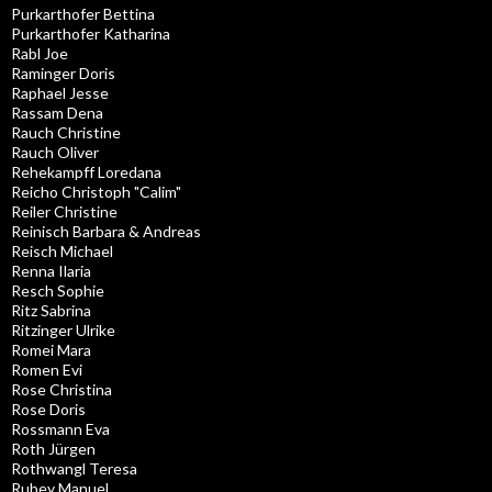
Purkarthofer Bettina
Purkarthofer Katharina
Rabl Joe
Raminger Doris
Raphael Jesse
Rassam Dena
Rauch Christine
Rauch Oliver
Rehekampff Loredana
Reicho Christoph "Calim"
Reiler Christine
Reinisch Barbara & Andreas
Reisch Michael
Renna Ilaria
Resch Sophie
Ritz Sabrina
Ritzinger Ulrike
Romei Mara
Romen Evi
Rose Christina
Rose Doris
Rossmann Eva
Roth Jürgen
Rothwangl Teresa
Rubey Manuel