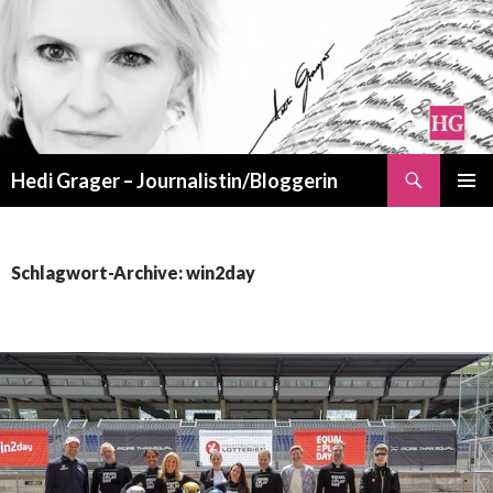
Suchen
Hedi Grager – Journalistin/Bloggerin
ZUM
PRIMÄR
INHALT
MENÜ
SPRINGEN
Schlagwort-Archive: win2day