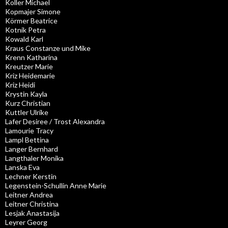
Koller Michael
Kopmajer Simone
Körmer Beatrice
Kotnik Petra
Kowald Karl
Kraus Constanze und Mike
Krenn Katharina
Kreutzer Marie
Kriz Heidemarie
Kriz Heidi
Krystin Kayla
Kurz Christian
Kuttler Ulrike
Lafer Desiree / Trost Alexandra
Lamourie Tracy
Lampl Bettina
Langer Bernhard
Langthaler Monika
Lanska Eva
Lechner Kerstin
Legenstein-Schullin Anne Marie
Leitner Andrea
Leitner Christina
Lesjak Anastasija
Leyrer Georg