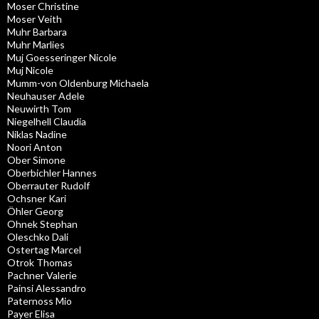
Moser Christine
Moser Veith
Muhr Barbara
Muhr Marlies
Muj Goesseringer Nicole
Muj Nicole
Mumm-von Oldenburg Michaela
Neuhauser Adele
Neuwirth Tom
Niegelhell Claudia
Niklas Nadine
Noori Anton
Ober Simone
Oberbichler Hannes
Oberrauter Rudolf
Ochsner Kari
Öhler Georg
Ohnek Stephan
Oleschko Dali
Ostertag Marcel
Otrok Thomas
Pachner Valerie
Painsi Alessandro
Paternoss Mio
Payer Elisa