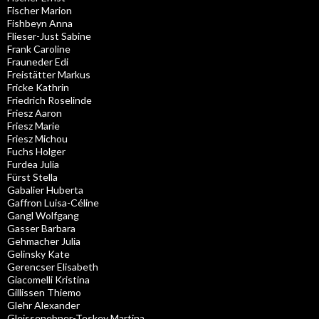
Fischer Marion
Fishbeyn Anna
Flieser-Just Sabine
Frank Caroline
Frauneder Edi
Freistätter Markus
Fricke Kathrin
Friedrich Roselinde
Friesz Aaron
Friesz Marie
Friesz Michou
Fuchs Holger
Furdea Julia
Fürst Stella
Gabalier Huberta
Gaffron Luisa-Céline
Gangl Wolfgang
Gasser Barbara
Gehmacher Julia
Gelinsky Kate
Gerencser Elisabeth
Giacomelli Kristina
Gillissen Thiemo
Glehr Alexander
Gleissenebner-Teskey Martina