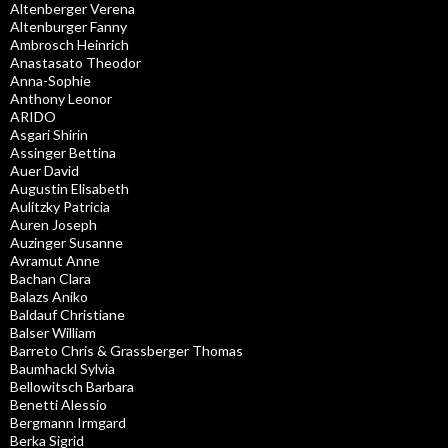
Altenberger Verena
Altenburger Fanny
Ambrosch Heinrich
Anastasato Theodor
Anna-Sophie
Anthony Leonor
ARIDO
Asgari Shirin
Assinger Bettina
Auer David
Augustin Elisabeth
Aulitzky Patricia
Auren Joseph
Auzinger Susanne
Avramut Anne
Bachan Clara
Balazs Aniko
Baldauf Christiane
Balser William
Barreto Chris & Grassberger Thomas
Baumhackl Sylvia
Bellowitsch Barbara
Benetti Alessio
Bergmann Irmgard
Berka Sigrid