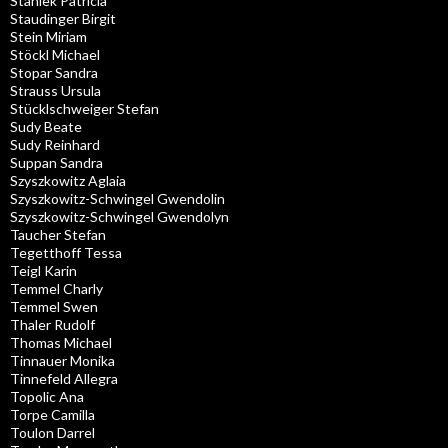
Staniek Patricia
Staudinger Birgit
Stein Miriam
Stöckl Michael
Stopar Sandra
Strauss Ursula
Stücklschweiger Stefan
Sudy Beate
Sudy Reinhard
Suppan Sandra
Szyszkowitz Aglaia
Szyszkowitz-Schwingel Gwendolin
Szyszkowitz-Schwingel Gwendolyn
Taucher Stefan
Tegetthoff Tessa
Teigl Karin
Temmel Charly
Temmel Swen
Thaler Rudolf
Thomas Michael
Tinnauer Monika
Tinnefeld Allegra
Topolic Ana
Torpe Camilla
Toulon Darrel