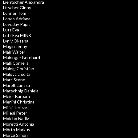
Lientscher Alexandra
Litscher Ginny
Lohner Tom
Lopes Adriana
Loveday Papis
Lutz Eva
Lutz Eva MINX
Lyniv Oksana
Magin Jenny
Mair Walter
Mairinger Bernhard
Malli Cornelia
Malnig Christian
Malovcic Edita
Marc Stone
Marolt Larissa
Matschnig Daniela
Meier Barbara
Merlini Christina
Milici Tereze
Millesi Peter
Molcho Nadiv
Moretti Antonia
Mörth Markus
Morzé Simon