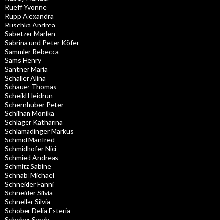
Rueff Yvonne
Rupp Alexandra
Ruschka Andrea
Sabetzer Marlen
Sabrina und Peter Köfer
Sammler Rebecca
Sams Henry
Santner Maria
Schaller Alina
Schauer Thomas
Scheikl Heidrun
Schernhuber Peter
Schilhan Monika
Schlager Katharina
Schlamadinger Markus
Schmid Manfred
Schmidhofer Nici
Schmied Andreas
Schmitz Sabine
Schnabl Michael
Schneider Fanni
Schneider Silvia
Schneller Silvia
Schober Delia Esteria
Schober Sarah