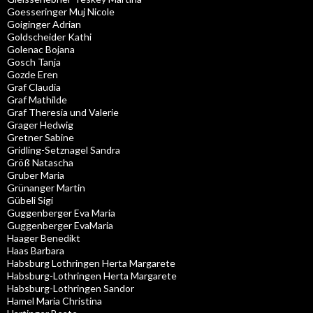
Goesseringer Muj Nicole
Goiginger Adrian
Goldscheider Kathi
Golenac Bojana
Gosch Tanja
Gozde Eren
Graf Claudia
Graf Mathilde
Graf Theresia und Valerie
Grager Hedwig
Gretner Sabine
Gridling-Setznagel Sandra
Größ Natascha
Gruber Maria
Grünanger Martin
Gübeli Sigi
Guggenberger Eva Maria
Guggenberger EvaMaria
Haager Benedikt
Haas Barbara
Habsburg Lothringen Herta Margarete
Habsburg-Lothringen Herta Margarete
Habsburg-Lothringen Sandor
Hamel Maria Christina