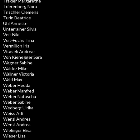
Traxler Margarethe
Trierenberg Nora
Trischler Clemens
Turin Beatrice
Uhl Annette
Unterrainer Silvia
Veit Niki
Veit-Fuchs Tina
Vermillion Iris
Vitasek Andreas
Von Kienegger Sara
Wagner Sabine
Waldez Mike
Wallner Victoria
Waltl Max
Weber Hedda
Weber Manfred
Weber Natascha
Weber Sabine
Wedberg Ulrika
Weiss Adi
Wenzl Andrea
Wenzl Andrea
Wielinger Elisa
Wieser Lisa