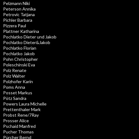
Pelzmann Niki
Peterson Annika
Petrovic Tatjana
Pichler Barbara
Pizzera Paul
Plattner Katharina
Pochlatko Dieter und Jakob
Pochlatko Dieter&Jakob
Pochlatko Florian
Pochlatko Jakob
Pohn Christopher
Poleschinski Eva
Polz Renate
Polz Walter
Polzhofer Karin
Poms Anna
Posset Markus
Pötz Sandra
Powers Laura Michelle
Prettenthaler Mark
Probst Rene/7Ray
Prosser Alice
Pschaid Manfred
Pucher Thomas
Pürcher Bernd