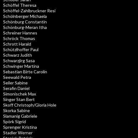
Schöffel Theresa
Schöffel-Zahlbruckner Resi
Schölnberger Michaela
Schönburg Constantin
Schönburg-Meran Itha
Schreiner Hannes
Schröck Thomas
Schrott Harald
Schützlhoffer Paul
Schwarz Judith
Schwarzjirg Sasa
Schwinger Martina
Sebastian Birte Carolin
Seewald Petra
Seiler Sabine
Serafin Daniel
Simonischek Max
Singer Stan Bert
Skoff Christoph/Gloria Hole
Skorka Sabine
Slamanig Gabriele
Spörk Sigrid
Sprenger Kristina
Stadler Werner