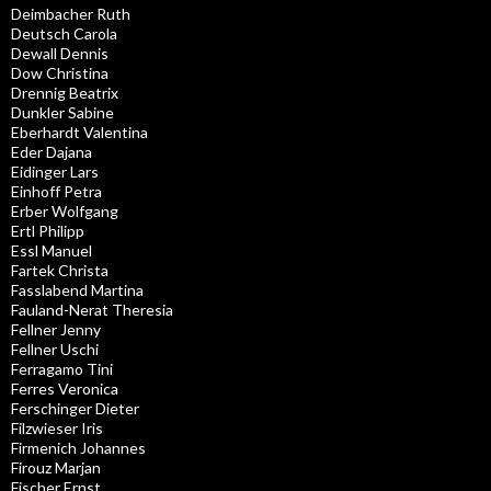
Deimbacher Ruth
Deutsch Carola
Dewall Dennis
Dow Christina
Drennig Beatrix
Dunkler Sabine
Eberhardt Valentina
Eder Dajana
Eidinger Lars
Einhoff Petra
Erber Wolfgang
Ertl Philipp
Essl Manuel
Fartek Christa
Fasslabend Martina
Fauland-Nerat Theresia
Fellner Jenny
Fellner Uschi
Ferragamo Tini
Ferres Veronica
Ferschinger Dieter
Filzwieser Iris
Firmenich Johannes
Firouz Marjan
Fischer Ernst