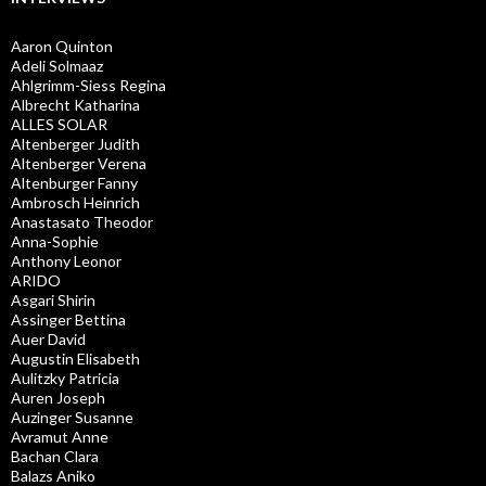
Aaron Quinton
Adeli Solmaaz
Ahlgrimm-Siess Regina
Albrecht Katharina
ALLES SOLAR
Altenberger Judith
Altenberger Verena
Altenburger Fanny
Ambrosch Heinrich
Anastasato Theodor
Anna-Sophie
Anthony Leonor
ARIDO
Asgari Shirin
Assinger Bettina
Auer David
Augustin Elisabeth
Aulitzky Patricia
Auren Joseph
Auzinger Susanne
Avramut Anne
Bachan Clara
Balazs Aniko