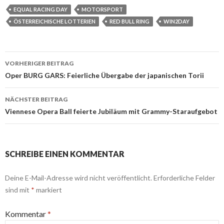
EQUAL RACING DAY
MOTORSPORT
ÖSTERREICHISCHE LOTTERIEN
RED BULL RING
WIN2DAY
Beitrags-
VORHERIGER BEITRAG
Navigation
Oper BURG GARS: Feierliche Übergabe der japanischen Torii
NÄCHSTER BEITRAG
Viennese Opera Ball feierte Jubiläum mit Grammy-Staraufgebot
SCHREIBE EINEN KOMMENTAR
Deine E-Mail-Adresse wird nicht veröffentlicht.
Erforderliche Felder
sind mit
*
markiert
Kommentar
*