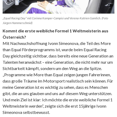
„Equal Racing Day“ mit Corinna Kamper-Campisi und Verena-Katrien Gamlich. (Foto
Jürgen Hammerschmid)
Kommt die erste weibliche Formel 1 Weltmeisterin aus
Österreich?
Mit Nachwuchshoffnung Ivonn Simeonova, die Teil des More
than Equal Förderprogramms ist, wurde beim Equal Racing
Day gleichzeitig sichtbar, dass bereits eine neue Generation an
Talenten heranwächst – eine Generation, die nicht mehr nur um
Sichtbarkeit kämpft, sondern um den Weg an die Spitze.
„Programme wie More than Equal zeigen jungen Fahrerinnen,
dass große Träume im Motorsport realistisch sein können. Für
meine Generation ist es wichtig zu sehen, dass es Menschen
gibt, die an uns glauben und uns auf diesem Weg unterstützen.
Und mein Ziel ist klar: Ich möchte die erste weibliche Formel 1
Weltmeisterin werden“, zeigte sich die erst 15jährige Ivonn
Simeonova selbstbewusst.