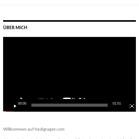
ÜBER MICH
Video-
Player
00:00
01:01
Willkommen auf hedigrager.com