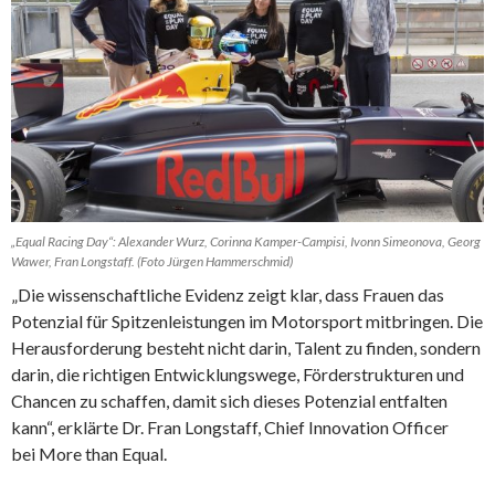
„Equal Racing Day“: Alexander Wurz, Corinna Kamper-Campisi, Ivonn Simeonova, Georg
Wawer, Fran Longstaff. (Foto Jürgen Hammerschmid)
„Die wissenschaftliche Evidenz zeigt klar, dass Frauen das
Potenzial für Spitzenleistungen im Motorsport mitbringen. Die
Herausforderung besteht nicht darin, Talent zu finden, sondern
darin, die richtigen Entwicklungswege, Förderstrukturen und
Chancen zu schaffen, damit sich dieses Potenzial entfalten
kann“, erklärte Dr. Fran Longstaff, Chief Innovation Officer
bei More than Equal.