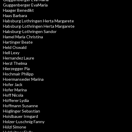
Guggenberger EvaMaria
Haager Benedikt
Haas Barbara
Habsburg Lothringen Herta Margarete
Habsburg-Lothringen Herta Margarete
Habsburg-Lothringen Sandor
Hamel Maria Christina
Hartinger Beate
Held Oswald
Hell Lexy
Hernandez Laure
Herzl Thelma
Hierzegger Pia
Hochmair Philipp
Hoermanseder Marina
Hofer Jack
Hofer Marina
Hoff Nicola
Höfferer Lydia
Hoffmann Susanne
Höglinger Sebastian
Hoislbauer Irmgard
Holzer-Luschnig Fanny
Hölzl Simone