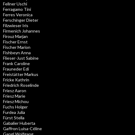
Fellner Uschi
Ferragamo Tini
Ferres Veronica
Ferschinger Dieter
Filzwieser Iris
Firmenich Johannes
Firouz Marjan
Fischer Ernst
Fischer Marion
Fishbeyn Anna
Flieser-Just Sabine
Frank Caroline
Frauneder Edi
Freistätter Markus
Fricke Kathrin
Friedrich Roselinde
Friesz Aaron
Friesz Marie
Friesz Michou
Fuchs Holger
Furdea Julia
Fürst Stella
Gabalier Huberta
Gaffron Luisa-Céline
Gangl Wolfgang