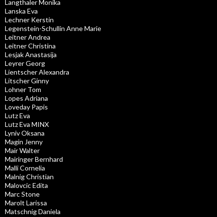
Langthaler Monika
Lanska Eva
Lechner Kerstin
Legenstein-Schullin Anne Marie
Leitner Andrea
Leitner Christina
Lesjak Anastasija
Leyrer Georg
Lientscher Alexandra
Litscher Ginny
Lohner Tom
Lopes Adriana
Loveday Papis
Lutz Eva
Lutz Eva MINX
Lyniv Oksana
Magin Jenny
Mair Walter
Mairinger Bernhard
Malli Cornelia
Malnig Christian
Malovcic Edita
Marc Stone
Marolt Larissa
Matschnig Daniela