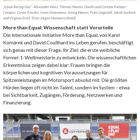
„Equal Racing Day“: Alexander Wurz, Thomas Muster, Danilo und Corinna Kamper-
Campisi, Conny Kreuter, Ivonn Simeonova, Georg Wawer, Fran Longstaff, Jakob Seeböck
und Virginia Ernst. (Foto Jürgen Hammerschmid)
More than Equal: Wissenschaft statt Vorurteile
Die internationale Initiative More than Equal, von Karel
Komárek und David Coulthard ins Leben gerufen, beschäftigt
sich genau mit dieser Frage. Ihr Ziel: die erste weibliche
Formel-1-Weltmeisterin zu entwickeln. Die wissenschaftlichen
Erkenntnisse zeigen dabei klar: Frauen bringen die
körperlichen und kognitiven Voraussetzungen für
Spitzenleistungen im Motorsport absolut mit. Die größten
Hürden liegen oft nicht im Talent, sondern im System – etwa
bei Sichtbarkeit, Zugängen, Förderung, Netzwerken und
Finanzierung.