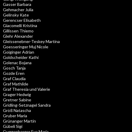
Gasser Barbara
Gehmacher Julia
Gelinsky Kate
Gerencser Elisabeth
Giacomelli Kristina
Gillissen Thiemo
Glehr Alexander
Gleissenebner-Teskey Martina
Goesseringer Muj Nicole
Goiginger Adrian
Goldscheider Kathi
Golenac Bojana
Gosch Tanja
Gozde Eren
Graf Claudia
Graf Mathilde
Graf Theresia und Valerie
Grager Hedwig
Gretner Sabine
Gridling-Setznagel Sandra
Größ Natascha
Gruber Maria
Grünanger Martin
Gübeli Sigi
Guggenberger Eva Maria