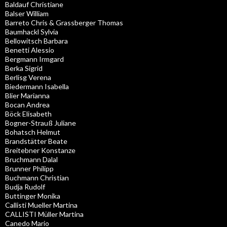
Baldauf Christiane
Balser William
Barreto Chris & Grassberger Thomas
Baumhackl Sylvia
Bellowitsch Barbara
Benetti Alessio
Bergmann Irmgard
Berka Sigrid
Berlisg Verena
Biedermann Isabella
Blier Marianna
Bocan Andrea
Böck Elisabeth
Bogner-Strauß Juliane
Bohatsch Helmut
Brandstätter Beate
Breitebner Konstanze
Bruchmann Dalal
Brunner Philipp
Buchmann Christian
Budja Rudolf
Buttinger Monika
Callisti Mueller Martina
CALLISTI Müller Martina
Canedo Mario