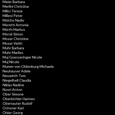
Meier Barbara
Merlini Christina
Milici Tereze
Millesi Peter
Molcho Nadiv
Moretti Antonia
Mörth Markus
Morzé Simon
Moser Christine
Moser Veith
Muhr Barbara
Muhr Marlies
Muj Goesseringer Nicole
Muj Nicole
Mumm-von Oldenburg Michaela
Neuhauser Adele
Neuwirth Tom
Niegelhell Claudia
Niklas Nadine
Noori Anton
Ober Simone
Oberbichler Hannes
Oberrauter Rudolf
Ochsner Kari
Öhler Georg