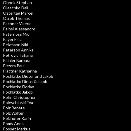
Ohnek Stephan
Oleschko Dali
Ostertag Marcel
Otrok Thomas
Pachner Valerie
Painsi Alessandro
Paternoss Mio
Payer Elisa
Pelzmann Niki
Peterson Annika
Petrovic Tatjana
Pichler Barbara
Pizzera Paul
Plattner Katharina
Pochlatko Dieter und Jakob
Pochlatko Dieter&Jakob
Pochlatko Florian
Pochlatko Jakob
Pohn Christopher
Poleschinski Eva
Polz Renate
Polz Walter
Polzhofer Karin
Poms Anna
Posset Markus