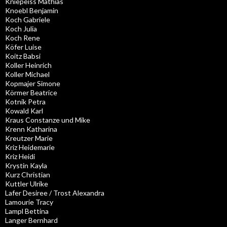
Kniepeiss Mathias
Knoebl Benjamin
Koch Gabriele
Koch Julia
Koch Rene
Köfer Luise
Koitz Babsi
Koller Heinrich
Koller Michael
Kopmajer Simone
Körmer Beatrice
Kotnik Petra
Kowald Karl
Kraus Constanze und Mike
Krenn Katharina
Kreutzer Marie
Kriz Heidemarie
Kriz Heidi
Krystin Kayla
Kurz Christian
Kuttler Ulrike
Lafer Desiree / Trost Alexandra
Lamourie Tracy
Lampl Bettina
Langer Bernhard