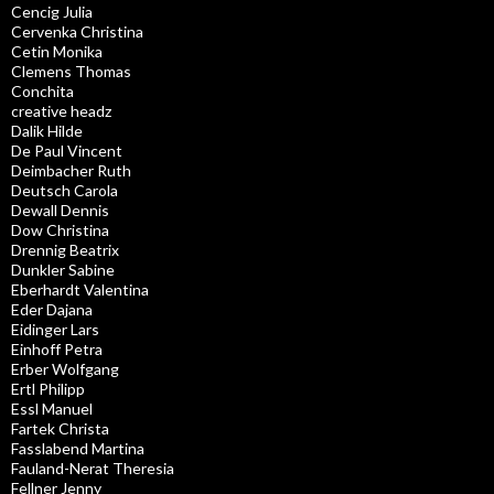
Cencig Julia
Cervenka Christina
Cetin Monika
Clemens Thomas
Conchita
creative headz
Dalik Hilde
De Paul Vincent
Deimbacher Ruth
Deutsch Carola
Dewall Dennis
Dow Christina
Drennig Beatrix
Dunkler Sabine
Eberhardt Valentina
Eder Dajana
Eidinger Lars
Einhoff Petra
Erber Wolfgang
Ertl Philipp
Essl Manuel
Fartek Christa
Fasslabend Martina
Fauland-Nerat Theresia
Fellner Jenny