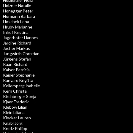
Holzleitner Fjolla
Holzner Natalie
Honegger Peter
Hörmann Barbara
Hoschek Lena
Hruby Marianne
Inhof Kristina
Jagerhofer Hannes
Jardine Richard
Jocher Markus
Jungwirth Christian
Jürgens Stefan
Kaan Richard
Kaiser Patricia
Kaiser Stephanie
Kanyaro Brigitta
Kellersperg Isabelle
Kern Christa
Kirchberger Sonja
Kjaer Frederik
Klebow Lilian
Klein Liliana
Klocker Lauren
Knabl Jörg
Knefz Philipp