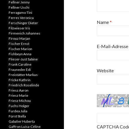
Fellner Jenny
Fellner Uschi
Ferragamo Tini
Ferres Veronica
Name
*
Ferschinger Dieter
Filzwieser Iris
Firmenich Johannes
Firouz Marjan
Fischer Ernst
E-Mail-Adresse
Fischer Marion
Fishbeyn Anna
Flieser-Just Sabine
Frank Caroline
Frauneder Edi
Website
Freistätter Markus
Fricke Kathrin
Friedrich Roselinde
Friesz Aaron
Friesz Marie
Friesz Michou
Fuchs Holger
Furdea Julia
Fürst Stella
Gabalier Huberta
CAPTCHA Cod
Gaffron Luisa-Céline