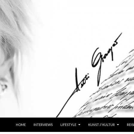
ZUM INHALT SPRINGEN
HOME
INTERVIEWS
LIFESTYLE
KUNST // KULTUR
REIS