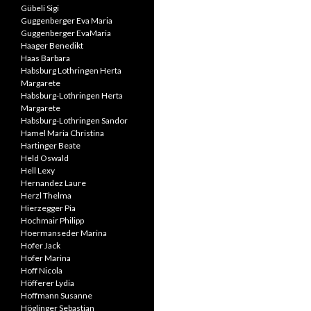
Gübeli Sigi
Guggenberger Eva Maria
Guggenberger EvaMaria
Haager Benedikt
Haas Barbara
Habsburg Lothringen Herta
Margarete
Habsburg-Lothringen Herta
Margarete
Habsburg-Lothringen Sandor
Hamel Maria Christina
Hartinger Beate
Held Oswald
Hell Lexy
Hernandez Laure
Herzl Thelma
Hierzegger Pia
Hochmair Philipp
Hoermanseder Marina
Hofer Jack
Hofer Marina
Hoff Nicola
Höfferer Lydia
Hoffmann Susanne
Höglinger Sebastian