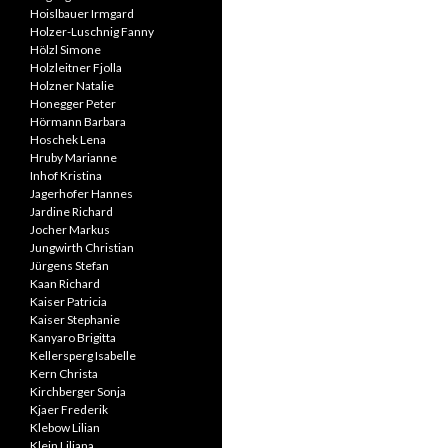
Hoislbauer Irmgard
Holzer-Luschnig Fanny
Hölzl Simone
Holzleitner Fjolla
Holzner Natalie
Honegger Peter
Hörmann Barbara
Hoschek Lena
Hruby Marianne
Inhof Kristina
Jagerhofer Hannes
Jardine Richard
Jocher Markus
Jungwirth Christian
Jürgens Stefan
Kaan Richard
Kaiser Patricia
Kaiser Stephanie
Kanyaro Brigitta
Kellersperg Isabelle
Kern Christa
Kirchberger Sonja
Kjaer Frederik
Klebow Lilian
Klein Liliana