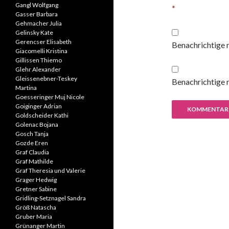
Gangl Wolfgang
*
Gasser Barbara
Gehmacher Julia
Gelinsky Kate
Gerencser Elisabeth
Benachrichtige 
Giacomelli Kristina
Gillissen Thiemo
Glehr Alexander
Gleissenebner-Teskey
Benachrichtige m
Martina
Goesseringer Muj Nicole
Goiginger Adrian
Goldscheider Kathi
Golenac Bojana
Gosch Tanja
Gozde Eren
Graf Claudia
Graf Mathilde
Graf Theresia und Valerie
Grager Hedwig
Gretner Sabine
Gridling-Setznagel Sandra
Größ Natascha
Gruber Maria
Grünanger Martin