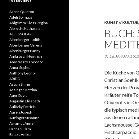
INTERVIEWS
Aaron Quinton
Adeli Solmaaz
KUNST // KULTUR
Ahlgrimm-Siess Regina
Albrecht Katharina
BUCH: 
ALLES SOLAR
Altenberger Judith
MEDIT
Altenberger Verena
Altenburger Fanny
Ambrosch Heinrich
26. JANUAR 2013
Anastasato Theodor
Anna-Sophie
Die Küche von 
Anthony Leonor
ARIDO
Christian Soehl
Asgari Shirin
Herzen der Prov
Assinger Bettina
Kräuter, reife To
Auer David
Augustin Elisabeth
Olivenöl, viel G
Aulitzky Patricia
die typisch medi
Auren Joseph
aus denen raffin
Auzinger Susanne
Avramut Anne
Lachsmousse, Ge
Bachan Clara
Fischcarpaccio,
Balazs Aniko