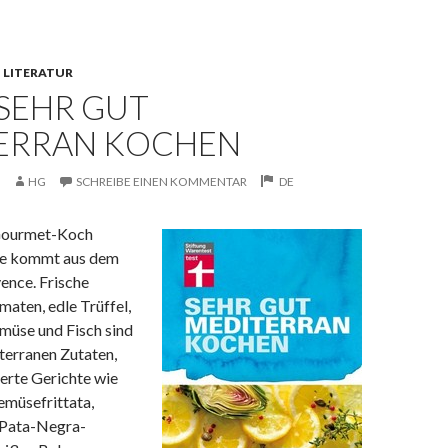
,
LITERATUR
SEHR GUT
ERRAN KOCHEN
HG
SCHREIBE EINEN KOMMENTAR
DE
Gourmet-Koch
ke kommt aus dem
ence. Frische
maten, edle Trüffel,
emüse und Fisch sind
terranen Zutaten,
ierte Gerichte wie
müsefrittata,
 Pata-Negra-