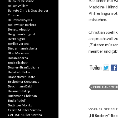
Bäckchen mit w
Baldauf Christiane
Balser William
Madeira-Hühnc
Barreto Chris & Grassberger
Pfifferlingsriso
Thomas
entstehen.
Baumhackl Sylvia
Bellowitsch Barbara
Benetti Alessio
Christian Soehlk
Bergmann Irmgard
anspruchsvoll
zu
Berka Sigrid
Berlisg Verena
„Zutaten müssen 
Biedermann Isabella
meint er und gibt
Blier Marianna
Bocan Andrea
Böck Elisabeth
Bogner-Strauß Juliane
Bohatsch Helmut
Brandstätter Beate
Breitebner Konstanze
Bruchmann Dalal
CHRISTIAN SOEH
Brunner Philipp
Buchmann Christian
Budja Rudolf
Beitrags-
Buttinger Monika
VORHERIGER BEI
Callisti Mueller Martina
Navigati
CALLISTI Müller Martina
„Hi Society“-Rep