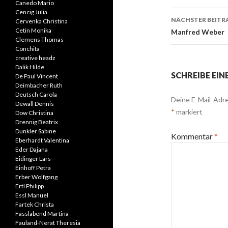
Canedo Mario
Cencig Julia
NÄCHSTER BEITR
Cervenka Christina
Cetin Monika
Manfred Weber
Clemens Thomas
Conchita
creative headz
Dalik Hilde
SCHREIBE EI
De Paul Vincent
Deimbacher Ruth
Deutsch Carola
Deine E-Mail-Adre
Dewall Dennis
*
markiert
Dow Christina
Drennig Beatrix
Dunkler Sabine
Kommentar
*
Eberhardt Valentina
Eder Dajana
Eidinger Lars
Einhoff Petra
Erber Wolfgang
Ertl Philipp
Essl Manuel
Fartek Christa
Fasslabend Martina
Fauland-Nerat Theresia