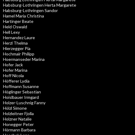
Habsburg-Lothringen Herta Margarete
Habsburg-Lothringen Sandor
Hamel Maria Christina
Hartinger Beate
Held Oswald
Hell Lexy
Hernandez Laure
Herzl Thelma
Hierzegger Pia
Hochmair Philipp
Hoermanseder Marina
Hofer Jack
Hofer Marina
Hoff Nicola
Höfferer Lydia
Hoffmann Susanne
Höglinger Sebastian
Hoislbauer Irmgard
Holzer-Luschnig Fanny
Hölzl Simone
Holzleitner Fjolla
Holzner Natalie
Honegger Peter
Hörmann Barbara