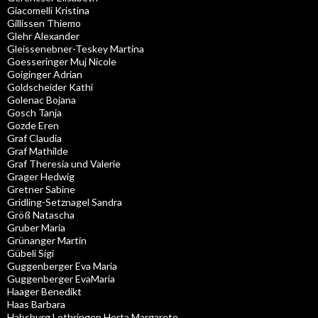
Giacomelli Kristina
Gillissen Thiemo
Glehr Alexander
Gleissenebner-Teskey Martina
Goesseringer Muj Nicole
Goiginger Adrian
Goldscheider Kathi
Golenac Bojana
Gosch Tanja
Gozde Eren
Graf Claudia
Graf Mathilde
Graf Theresia und Valerie
Grager Hedwig
Gretner Sabine
Gridling-Setznagel Sandra
Größ Natascha
Gruber Maria
Grünanger Martin
Gübeli Sigi
Guggenberger Eva Maria
Guggenberger EvaMaria
Haager Benedikt
Haas Barbara
Habsburg Lothringen Herta Margarete