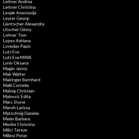
Leitner Andrea
Leitner Christina
Lesjak Anastasija
Leyrer Georg
Lientscher Alexandra
Litscher Ginny
Lohner Tom
Lopes Adriana
Loveday Papis
Lutz Eva
Lutz Eva MINX
Lyniv Oksana
Magin Jenny
Mair Walter
Mairinger Bernhard
Malli Cornelia
Malnig Christian
Malovcic Edita
Marc Stone
Marolt Larissa
Matschnig Daniela
Meier Barbara
Merlini Christina
Milici Tereze
Millesi Peter