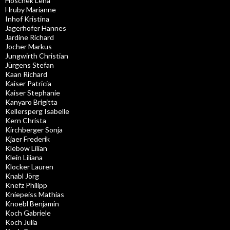
Hoschek Lena
Hruby Marianne
Inhof Kristina
Jagerhofer Hannes
Jardine Richard
Jocher Markus
Jungwirth Christian
Jürgens Stefan
Kaan Richard
Kaiser Patricia
Kaiser Stephanie
Kanyaro Brigitta
Kellersperg Isabelle
Kern Christa
Kirchberger Sonja
Kjaer Frederik
Klebow Lilian
Klein Liliana
Klocker Lauren
Knabl Jörg
Knefz Philipp
Kniepeiss Mathias
Knoebl Benjamin
Koch Gabriele
Koch Julia