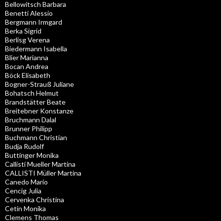
Bellowitsch Barbara
Benetti Alessio
Bergmann Irmgard
Berka Sigrid
Berlisg Verena
Biedermann Isabella
Blier Marianna
Bocan Andrea
Böck Elisabeth
Bogner-Strauß Juliane
Bohatsch Helmut
Brandstätter Beate
Breitebner Konstanze
Bruchmann Dalal
Brunner Philipp
Buchmann Christian
Budja Rudolf
Buttinger Monika
Callisti Mueller Martina
CALLISTI Müller Martina
Canedo Mario
Cencig Julia
Cervenka Christina
Cetin Monika
Clemens Thomas