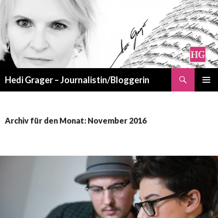
Suchen
Hedi Grager – Journalistin/Bloggerin
ZUM
PRIMÄR
INHALT
MENÜ
SPRINGEN
Archiv für den Monat: November 2016