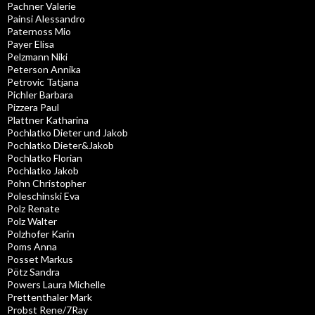
Pachner Valerie
Painsi Alessandro
Paternoss Mio
Payer Elisa
Pelzmann Niki
Peterson Annika
Petrovic Tatjana
Pichler Barbara
Pizzera Paul
Plattner Katharina
Pochlatko Dieter und Jakob
Pochlatko Dieter&Jakob
Pochlatko Florian
Pochlatko Jakob
Pohn Christopher
Poleschinski Eva
Polz Renate
Polz Walter
Polzhofer Karin
Poms Anna
Posset Markus
Pötz Sandra
Powers Laura Michelle
Prettenthaler Mark
Probst Rene/7Ray