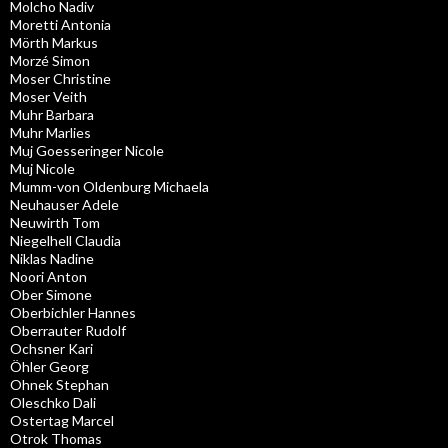
Molcho Nadiv
Moretti Antonia
Mörth Markus
Morzé Simon
Moser Christine
Moser Veith
Muhr Barbara
Muhr Marlies
Muj Goesseringer Nicole
Muj Nicole
Mumm-von Oldenburg Michaela
Neuhauser Adele
Neuwirth Tom
Niegelhell Claudia
Niklas Nadine
Noori Anton
Ober Simone
Oberbichler Hannes
Oberrauter Rudolf
Ochsner Kari
Öhler Georg
Ohnek Stephan
Oleschko Dali
Ostertag Marcel
Otrok Thomas