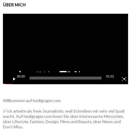
ÜBER MICH
Video-
Player
00:00
01:01
Willkommen auf hedigrager.com
// Ich arbeite als freie Journalistin, weil Schreiben mir sehr viel Spaß
macht. Auf hedigrager.com lesen Sie über interessante Menschen,
über Lifestyle, Fashion, Design, Filme und Beauty, über News und
Don’t Miss.