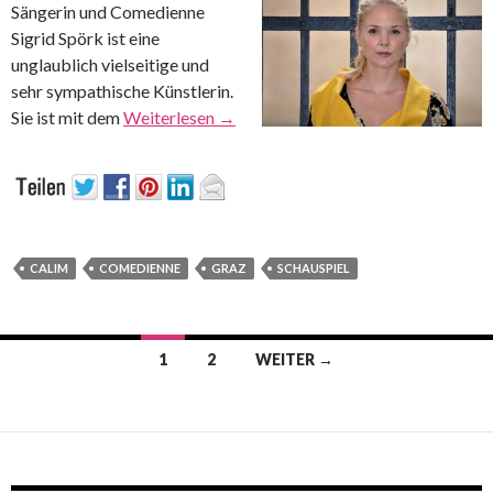
Sängerin und Comedienne
Sigrid Spörk ist eine
unglaublich vielseitige und
sehr sympathische Künstlerin.
Sie ist mit dem
Weiterlesen
→
CALIM
COMEDIENNE
GRAZ
SCHAUSPIEL
Beitrags-
1
2
WEITER →
Navigation