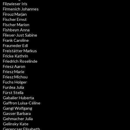
Filzwieser Iris
Firmenich Johannes
Firouz Marjan
Fischer Ernst
Fischer Marion
Fishbeyn Anna
Flieser-Just Sabine
Frank Caroline
Frauneder Edi
Freistätter Markus
Fricke Kathrin
Friedrich Roselinde
Friesz Aaron
Friesz Marie
Friesz Michou
Fuchs Holger
Furdea Julia
Fürst Stella
Gabalier Huberta
Gaffron Luisa-Céline
Gangl Wolfgang
Gasser Barbara
Gehmacher Julia
Gelinsky Kate
Gerencser Elisabeth