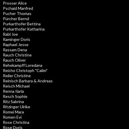
Prosser Alice
Pschaid Manfred
Pucher Thomas
Pürcher Bernd
Purkarthofer Bettina
Purkarthofer Katharina
Rabl Joe
Raminger Doris
Raphael Jesse
Rassam Dena
Rauch Christine
Rauch Oliver
Rehekampff Loredana
Reicho Christoph "Calim"
Reiler Christine
Reinisch Barbara & Andreas
Reisch Michael
Renna Ilaria
Resch Sophie
Ritz Sabrina
Ritzinger Ulrike
Romei Mara
Romen Evi
Rose Christina
Rose Doris