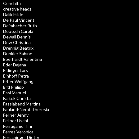
Conchita
creative headz
Dalik Hilde
De Paul Vincent
Deimbacher Ruth
Deutsch Carola
Dewall Dennis
Dow Christina
Drennig Beatrix
Dunkler Sabine
Eberhardt Valentina
Eder Dajana
Eidinger Lars
Einhoff Petra
Erber Wolfgang
Ertl Philipp
Essl Manuel
Fartek Christa
Fasslabend Martina
Fauland-Nerat Theresia
Fellner Jenny
Fellner Uschi
Ferragamo Tini
Ferres Veronica
Ferschinger Dieter