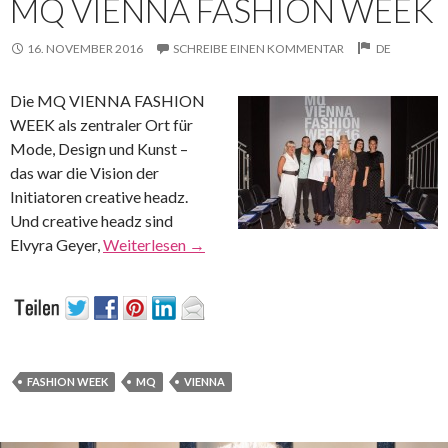
MQ VIENNA FASHION WEEK
16. NOVEMBER 2016
SCHREIBE EINEN KOMMENTAR
DE
Die MQ VIENNA FASHION
WEEK als zentraler Ort für
Mode, Design und Kunst –
das war die Vision der
Initiatoren creative headz.
Und creative headz sind
Elvyra Geyer,
Weiterlesen
→
FASHION WEEK
MQ
VIENNA