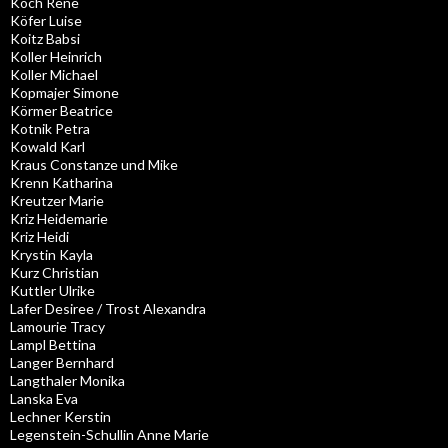
Koch Rene
Köfer Luise
Koitz Babsi
Koller Heinrich
Koller Michael
Kopmajer Simone
Körmer Beatrice
Kotnik Petra
Kowald Karl
Kraus Constanze und Mike
Krenn Katharina
Kreutzer Marie
Kriz Heidemarie
Kriz Heidi
Krystin Kayla
Kurz Christian
Kuttler Ulrike
Lafer Desiree / Trost Alexandra
Lamourie Tracy
Lampl Bettina
Langer Bernhard
Langthaler Monika
Lanska Eva
Lechner Kerstin
Legenstein-Schullin Anne Marie