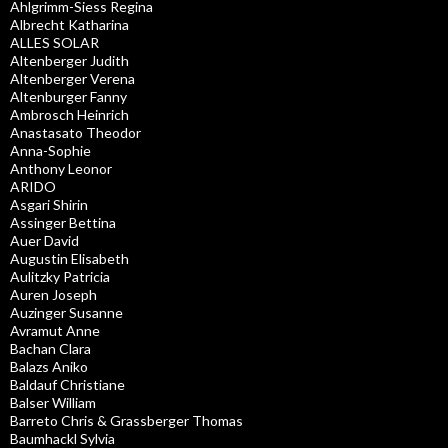
Ahlgrimm-Siess Regina
Albrecht Katharina
ALLES SOLAR
Altenberger Judith
Altenberger Verena
Altenburger Fanny
Ambrosch Heinrich
Anastasato Theodor
Anna-Sophie
Anthony Leonor
ARIDO
Asgari Shirin
Assinger Bettina
Auer David
Augustin Elisabeth
Aulitzky Patricia
Auren Joseph
Auzinger Susanne
Avramut Anne
Bachan Clara
Balazs Aniko
Baldauf Christiane
Balser William
Barreto Chris & Grassberger Thomas
Baumhackl Sylvia