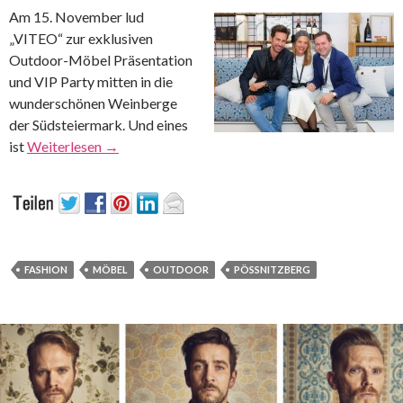
Am 15. November lud
„VITEO“ zur exklusiven
Outdoor-Möbel Präsentation
und VIP Party mitten in die
wunderschönen Weinberge
der Südsteiermark. Und eines
ist
Weiterlesen
→
FASHION
MÖBEL
OUTDOOR
PÖSSNITZBERG