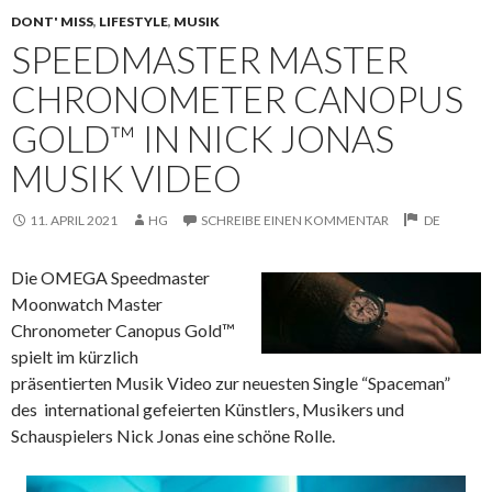
DONT' MISS
,
LIFESTYLE
,
MUSIK
SPEEDMASTER MASTER
CHRONOMETER CANOPUS
GOLD™ IN NICK JONAS
MUSIK VIDEO
11. APRIL 2021
HG
SCHREIBE EINEN KOMMENTAR
DE
Die OMEGA Speedmaster
Moonwatch Master
Chronometer Canopus Gold™
spielt im kürzlich
präsentierten Musik Video zur neuesten Single “Spaceman”
des
international gefeierten Künstlers, Musikers und
Schauspielers Nick Jonas eine schöne Rolle.