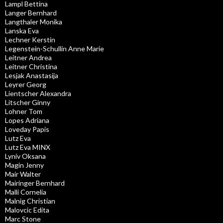
Lampl Bettina
Langer Bernhard
Langthaler Monika
Lanska Eva
Lechner Kerstin
Legenstein-Schullin Anne Marie
Leitner Andrea
Leitner Christina
Lesjak Anastasija
Leyrer Georg
Lientscher Alexandra
Litscher Ginny
Lohner Tom
Lopes Adriana
Loveday Papis
Lutz Eva
Lutz Eva MINX
Lyniv Oksana
Magin Jenny
Mair Walter
Mairinger Bernhard
Malli Cornelia
Malnig Christian
Malovcic Edita
Marc Stone