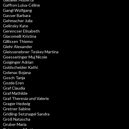
Gaffron Luisa-Céline
Gangl Wolfgang
Gasser Barbara
Gehmacher Julia
Gelinsky Kate
Gerencser Elisabeth
Giacomelli Kristina
Gillissen Thiemo
Glehr Alexander
Gleissenebner-Teskey Martina
Goesseringer Muj Nicole
Goiginger Adrian
Goldscheider Kathi
Golenac Bojana
Gosch Tanja
Gozde Eren
Graf Claudia
Graf Mathilde
Graf Theresia und Valerie
Grager Hedwig
Gretner Sabine
Gridling-Setznagel Sandra
Größ Natascha
Gruber Maria