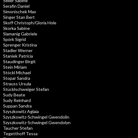
Seiler Sabine
Serafin Daniel
Simonischek Max
Singer Stan Bert
Skoff Christoph/Gloria Hole
Skorka Sabine
Slamanig Gabriele
Spörk Sigrid
Sprenger Kristina
Stadler Werner
Staniek Patricia
Staudinger Birgit
Stein Miriam
Stöckl Michael
Stopar Sandra
Strauss Ursula
Stücklschweiger Stefan
Sudy Beate
Sudy Reinhard
Suppan Sandra
Szyszkowitz Aglaia
Szyszkowitz-Schwingel Gwendolin
Szyszkowitz-Schwingel Gwendolyn
Taucher Stefan
Tegetthoff Tessa