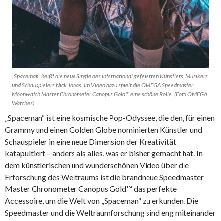
„Spaceman“ heißt die neue Single des international gefeierten Künstlers, Musikers
und Schauspielers Nick Jonas. Im Video dazu spielt die OMEGA Speedmaster
Moonwatch Master Chronometer Canopus Gold™ eine schöne Rolle. (Foto OMEGA
Watches)
„Spaceman“ ist eine kosmische Pop-Odyssee, die den, für einen
Grammy und einen Golden Globe nominierten Künstler und
Schauspieler in eine neue Dimension der Kreativität
katapultiert – anders als alles, was er bisher gemacht hat. In
dem künstlerischen und wunderschönen Video über die
Erforschung des Weltraums ist die brandneue Speedmaster
Master Chronometer Canopus Gold™ das perfekte
Accessoire, um die Welt von „Spaceman“ zu erkunden. Die
Speedmaster und die Weltraumforschung sind eng miteinander