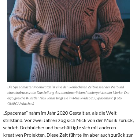
Die Speedmaster Moonwatch ist eine der ikonischsten Zeitmesser der Welt und
eine eindrucksvolle Darstellung des abenteuerlichen Pioniergeistes der Marke. Der
erfolgreiche Künstler Nick Jonas trägt sie im Musikvideo zu „Spaceman“. (Foto
OMEGA Watches)
„Spaceman“ nahm im Jahr 2020 Gestalt an, als die Welt
stillstand. Vor zwei Jahren zog sich Nick von der Musik zurück,
schrieb Drehbücher und beschäftigte sich mit anderen
kreativen Projekten. Diese Zeit führte ihn aber auch zurück zur