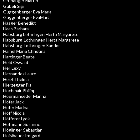
Grünanger Martin
Gübeli Sigi
Guggenberger Eva Maria
Guggenberger EvaMaria
Haager Benedikt
Haas Barbara
Habsburg Lothringen Herta Margarete
Habsburg-Lothringen Herta Margarete
Habsburg-Lothringen Sandor
Hamel Maria Christina
Hartinger Beate
Held Oswald
Hell Lexy
Hernandez Laure
Herzl Thelma
Hierzegger Pia
Hochmair Philipp
Hoermanseder Marina
Hofer Jack
Hofer Marina
Hoff Nicola
Höfferer Lydia
Hoffmann Susanne
Höglinger Sebastian
Hoislbauer Irmgard