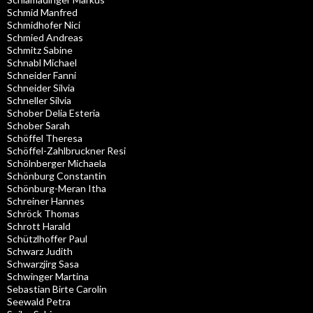
Schmid Manfred
Schmidhofer Nici
Schmied Andreas
Schmitz Sabine
Schnabl Michael
Schneider Fanni
Schneider Silvia
Schneller Silvia
Schober Delia Esteria
Schober Sarah
Schöffel Theresa
Schöffel-Zahlbruckner Resi
Schölnberger Michaela
Schönburg Constantin
Schönburg-Meran Itha
Schreiner Hannes
Schröck Thomas
Schrott Harald
Schützlhoffer Paul
Schwarz Judith
Schwarzjirg Sasa
Schwinger Martina
Sebastian Birte Carolin
Seewald Petra