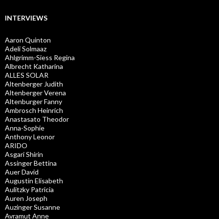
INTERVIEWS
Aaron Quinton
Adeli Solmaaz
Ahlgrimm-Siess Regina
Albrecht Katharina
ALLES SOLAR
Altenberger Judith
Altenberger Verena
Altenburger Fanny
Ambrosch Heinrich
Anastasato Theodor
Anna-Sophie
Anthony Leonor
ARIDO
Asgari Shirin
Assinger Bettina
Auer David
Augustin Elisabeth
Aulitzky Patricia
Auren Joseph
Auzinger Susanne
Avramut Anne