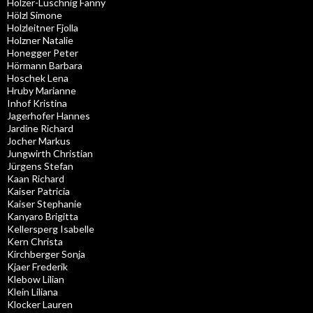
Holzer-Luschnig Fanny
Hölzl Simone
Holzleitner Fjolla
Holzner Natalie
Honegger Peter
Hörmann Barbara
Hoschek Lena
Hruby Marianne
Inhof Kristina
Jagerhofer Hannes
Jardine Richard
Jocher Markus
Jungwirth Christian
Jürgens Stefan
Kaan Richard
Kaiser Patricia
Kaiser Stephanie
Kanyaro Brigitta
Kellersperg Isabelle
Kern Christa
Kirchberger Sonja
Kjaer Frederik
Klebow Lilian
Klein Liliana
Klocker Lauren