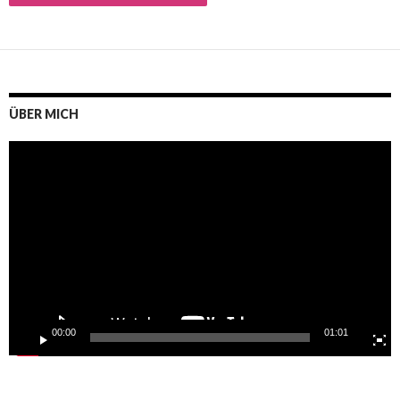
ÜBER MICH
Video-
Player
00:00
01:01