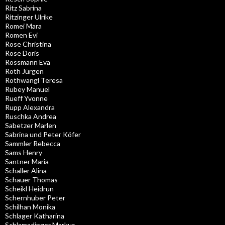
Ritz Sabrina
Ritzinger Ulrike
Romei Mara
Romen Evi
Rose Christina
Rose Doris
Rossmann Eva
Roth Jürgen
Rothwangl Teresa
Rubey Manuel
Rueff Yvonne
Rupp Alexandra
Ruschka Andrea
Sabetzer Marlen
Sabrina und Peter Köfer
Sammler Rebecca
Sams Henry
Santner Maria
Schaller Alina
Schauer Thomas
Scheikl Heidrun
Schernhuber Peter
Schilhan Monika
Schlager Katharina
Schlamadinger Markus