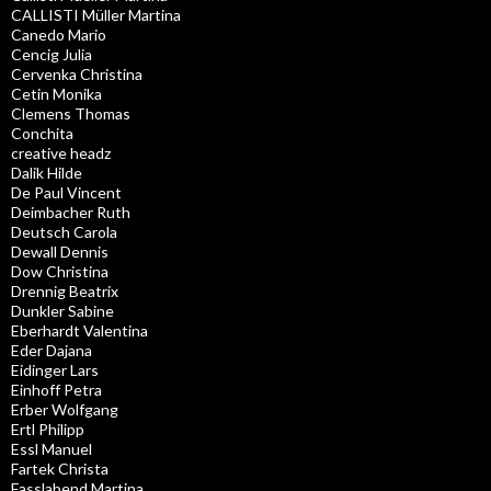
CALLISTI Müller Martina
Canedo Mario
Cencig Julia
Cervenka Christina
Cetin Monika
Clemens Thomas
Conchita
creative headz
Dalik Hilde
De Paul Vincent
Deimbacher Ruth
Deutsch Carola
Dewall Dennis
Dow Christina
Drennig Beatrix
Dunkler Sabine
Eberhardt Valentina
Eder Dajana
Eidinger Lars
Einhoff Petra
Erber Wolfgang
Ertl Philipp
Essl Manuel
Fartek Christa
Fasslabend Martina