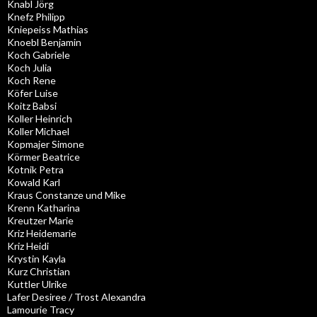
Knabl Jörg
Knefz Philipp
Kniepeiss Mathias
Knoebl Benjamin
Koch Gabriele
Koch Julia
Koch Rene
Köfer Luise
Koitz Babsi
Koller Heinrich
Koller Michael
Kopmajer Simone
Körmer Beatrice
Kotnik Petra
Kowald Karl
Kraus Constanze und Mike
Krenn Katharina
Kreutzer Marie
Kriz Heidemarie
Kriz Heidi
Krystin Kayla
Kurz Christian
Kuttler Ulrike
Lafer Desiree / Trost Alexandra
Lamourie Tracy