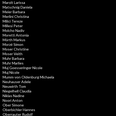
Marolt Larissa
Matschnig Daniela
Meier Barbara
Merlini Christina
Milici Tereze
Millesi Peter
Molcho Nadiv
Moretti Antonia
Mörth Markus
Morzé Simon
Moser Christine
Moser Veith
Muhr Barbara
Muhr Marlies
Muj Goesseringer Nicole
Muj Nicole
Mumm-von Oldenburg Michaela
Neuhauser Adele
Neuwirth Tom
Niegelhell Claudia
Niklas Nadine
Noori Anton
Ober Simone
Oberbichler Hannes
Oberrauter Rudolf