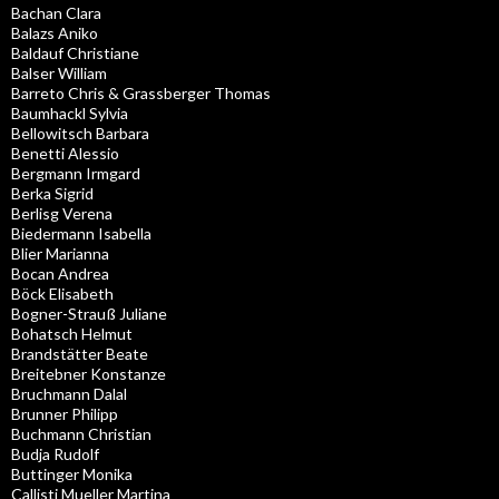
Bachan Clara
Balazs Aniko
Baldauf Christiane
Balser William
Barreto Chris & Grassberger Thomas
Baumhackl Sylvia
Bellowitsch Barbara
Benetti Alessio
Bergmann Irmgard
Berka Sigrid
Berlisg Verena
Biedermann Isabella
Blier Marianna
Bocan Andrea
Böck Elisabeth
Bogner-Strauß Juliane
Bohatsch Helmut
Brandstätter Beate
Breitebner Konstanze
Bruchmann Dalal
Brunner Philipp
Buchmann Christian
Budja Rudolf
Buttinger Monika
Callisti Mueller Martina