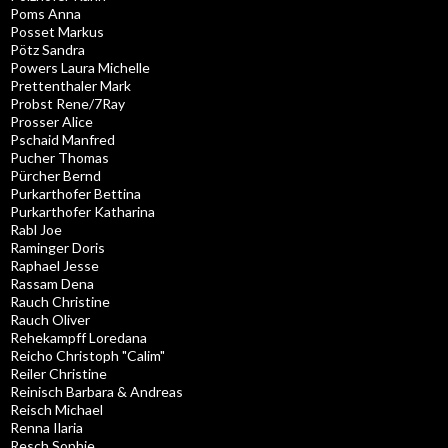
Poms Anna
Posset Markus
Pötz Sandra
Powers Laura Michelle
Prettenthaler Mark
Probst Rene/7Ray
Prosser Alice
Pschaid Manfred
Pucher Thomas
Pürcher Bernd
Purkarthofer Bettina
Purkarthofer Katharina
Rabl Joe
Raminger Doris
Raphael Jesse
Rassam Dena
Rauch Christine
Rauch Oliver
Rehekampff Loredana
Reicho Christoph "Calim"
Reiler Christine
Reinisch Barbara & Andreas
Reisch Michael
Renna Ilaria
Resch Sophie