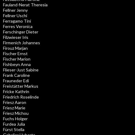
Fauland-Nerat Theresia
Fellner Jenny
Fellner Uschi
Ferragamo Tini
Ferres Veronica
Ferschinger Dieter
Filzwieser Iris
Firmenich Johannes
Firouz Marjan
Fischer Ernst
Fischer Marion
Fishbeyn Anna
Flieser-Just Sabine
Frank Caroline
Frauneder Edi
Freistätter Markus
Fricke Kathrin
Friedrich Roselinde
Friesz Aaron
Friesz Marie
Friesz Michou
Fuchs Holger
Furdea Julia
Fürst Stella
Gabalier Huberta