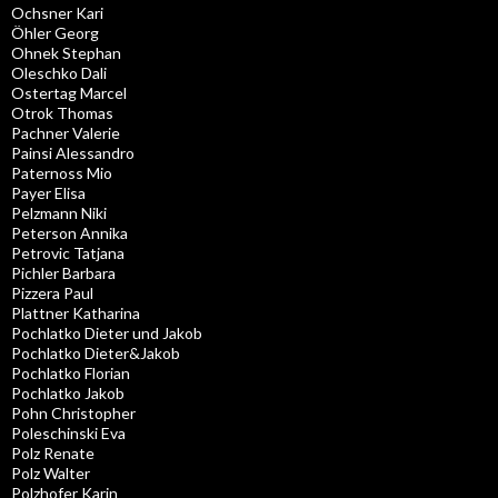
Ochsner Kari
Öhler Georg
Ohnek Stephan
Oleschko Dali
Ostertag Marcel
Otrok Thomas
Pachner Valerie
Painsi Alessandro
Paternoss Mio
Payer Elisa
Pelzmann Niki
Peterson Annika
Petrovic Tatjana
Pichler Barbara
Pizzera Paul
Plattner Katharina
Pochlatko Dieter und Jakob
Pochlatko Dieter&Jakob
Pochlatko Florian
Pochlatko Jakob
Pohn Christopher
Poleschinski Eva
Polz Renate
Polz Walter
Polzhofer Karin