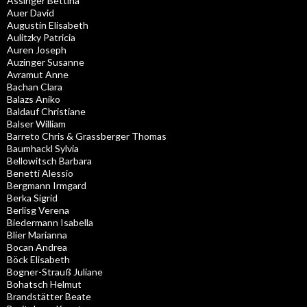
Assinger Bettina
Auer David
Augustin Elisabeth
Aulitzky Patricia
Auren Joseph
Auzinger Susanne
Avramut Anne
Bachan Clara
Balazs Aniko
Baldauf Christiane
Balser William
Barreto Chris & Grassberger Thomas
Baumhackl Sylvia
Bellowitsch Barbara
Benetti Alessio
Bergmann Irmgard
Berka Sigrid
Berlisg Verena
Biedermann Isabella
Blier Marianna
Bocan Andrea
Böck Elisabeth
Bogner-Strauß Juliane
Bohatsch Helmut
Brandstätter Beate