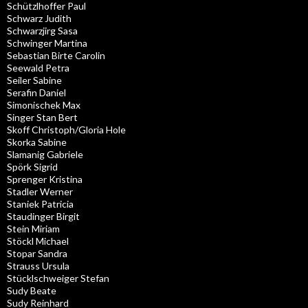
Schützlhoffer Paul
Schwarz Judith
Schwarzjirg Sasa
Schwinger Martina
Sebastian Birte Carolin
Seewald Petra
Seiler Sabine
Serafin Daniel
Simonischek Max
Singer Stan Bert
Skoff Christoph/Gloria Hole
Skorka Sabine
Slamanig Gabriele
Spörk Sigrid
Sprenger Kristina
Stadler Werner
Staniek Patricia
Staudinger Birgit
Stein Miriam
Stöckl Michael
Stopar Sandra
Strauss Ursula
Stücklschweiger Stefan
Sudy Beate
Sudy Reinhard