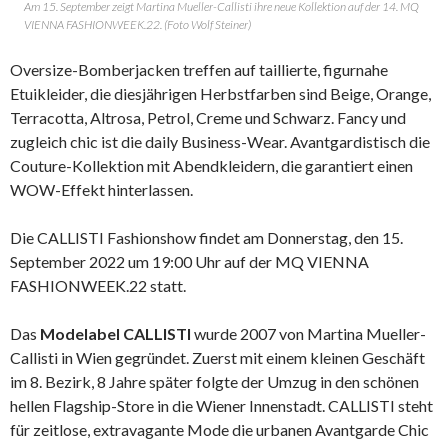
Am 15. September zeigt Martina Mueller-Callisti ihre neue Kollektion auf der 14. MQ
VIENNA FASHIONWEEK.22. (Foto Wolf Steiner)
Oversize-Bomberjacken treffen auf taillierte, figurnahe
Etuikleider, die diesjährigen Herbstfarben sind Beige, Orange,
Terracotta, Altrosa, Petrol, Creme und Schwarz. Fancy und
zugleich chic ist die daily Business-Wear. Avantgardistisch die
Couture-Kollektion mit Abendkleidern, die garantiert einen
WOW-Effekt hinterlassen.
Die CALLISTI Fashionshow findet am Donnerstag, den 15.
September 2022 um 19:00 Uhr auf der MQ VIENNA
FASHIONWEEK.22 statt.
Das
Modelabel CALLISTI
wurde 2007 von Martina Mueller-
Callisti in Wien gegründet. Zuerst mit einem kleinen Geschäft
im 8. Bezirk, 8 Jahre später folgte der Umzug in den schönen
hellen Flagship-Store in die Wiener Innenstadt. CALLISTI steht
für zeitlose, extravagante Mode die urbanen Avantgarde Chic