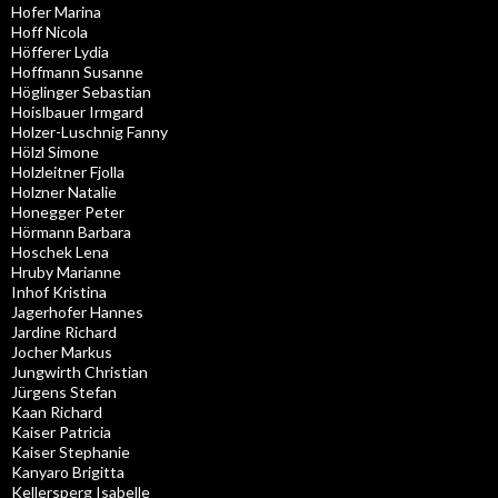
Hofer Marina
Hoff Nicola
Höfferer Lydia
Hoffmann Susanne
Höglinger Sebastian
Hoislbauer Irmgard
Holzer-Luschnig Fanny
Hölzl Simone
Holzleitner Fjolla
Holzner Natalie
Honegger Peter
Hörmann Barbara
Hoschek Lena
Hruby Marianne
Inhof Kristina
Jagerhofer Hannes
Jardine Richard
Jocher Markus
Jungwirth Christian
Jürgens Stefan
Kaan Richard
Kaiser Patricia
Kaiser Stephanie
Kanyaro Brigitta
Kellersperg Isabelle