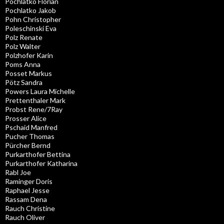
Pochlatko Florian
Pochlatko Jakob
Pohn Christopher
Poleschinski Eva
Polz Renate
Polz Walter
Polzhofer Karin
Poms Anna
Posset Markus
Pötz Sandra
Powers Laura Michelle
Prettenthaler Mark
Probst Rene/7Ray
Prosser Alice
Pschaid Manfred
Pucher Thomas
Pürcher Bernd
Purkarthofer Bettina
Purkarthofer Katharina
Rabl Joe
Raminger Doris
Raphael Jesse
Rassam Dena
Rauch Christine
Rauch Oliver