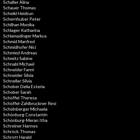
Schaller Alina
Schauer Thomas
Scheikl Heidrun
Schernhuber Peter
Schilhan Monika
Schlager Katharina
Schlamadinger Markus
Schmid Manfred
Schmidhofer Nici
Schmied Andreas
Schmitz Sabine
Schnabl Michael
Schneider Fanni
Schneider Silvia
Schneller Silvia
Schober Delia Esteria
Schober Sarah
Schöffel Theresa
Schöffel-Zahlbruckner Resi
Schölnberger Michaela
Schönburg Constantin
Schönburg-Meran Itha
Schreiner Hannes
Schröck Thomas
Schrott Harald