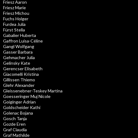
Friesz Aaron
Friesz Marie
Friesz Michou
Fuchs Holger
Furdea Julia
Fürst Stella
Gabalier Huberta
Gaffron Luisa-Céline
Gangl Wolfgang
Gasser Barbara
Gehmacher Julia
Gelinsky Kate
Gerencser Elisabeth
Giacomelli Kristina
Gillissen Thiemo
Glehr Alexander
Gleissenebner-Teskey Martina
Goesseringer Muj Nicole
Goiginger Adrian
Goldscheider Kathi
Golenac Bojana
Gosch Tanja
Gozde Eren
Graf Claudia
Graf Mathilde