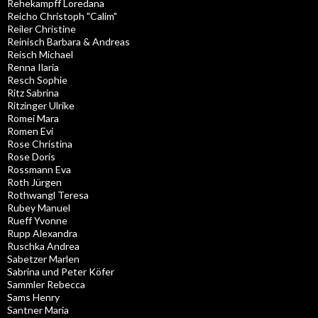
Rehekampff Loredana
Reicho Christoph "Calim"
Reiler Christine
Reinisch Barbara & Andreas
Reisch Michael
Renna Ilaria
Resch Sophie
Ritz Sabrina
Ritzinger Ulrike
Romei Mara
Romen Evi
Rose Christina
Rose Doris
Rossmann Eva
Roth Jürgen
Rothwangl Teresa
Rubey Manuel
Rueff Yvonne
Rupp Alexandra
Ruschka Andrea
Sabetzer Marlen
Sabrina und Peter Köfer
Sammler Rebecca
Sams Henry
Santner Maria