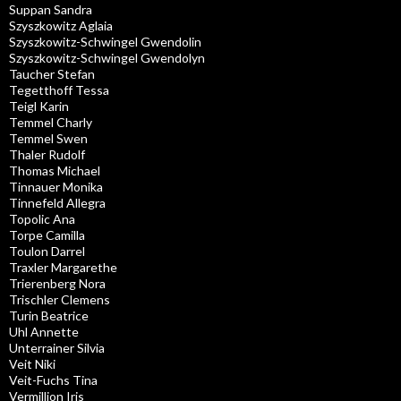
Suppan Sandra
Szyszkowitz Aglaia
Szyszkowitz-Schwingel Gwendolin
Szyszkowitz-Schwingel Gwendolyn
Taucher Stefan
Tegetthoff Tessa
Teigl Karin
Temmel Charly
Temmel Swen
Thaler Rudolf
Thomas Michael
Tinnauer Monika
Tinnefeld Allegra
Topolic Ana
Torpe Camilla
Toulon Darrel
Traxler Margarethe
Trierenberg Nora
Trischler Clemens
Turin Beatrice
Uhl Annette
Unterrainer Silvia
Veit Niki
Veit-Fuchs Tina
Vermillion Iris