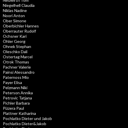
Neuwirth Tom
Niegelhell Claudia
Niklas Nadine
Noori Anton
Ober Simone
Oberbichler Hannes
Oberrauter Rudolf
Ochsner Kari
Öhler Georg
Ohnek Stephan
Oleschko Dali
Ostertag Marcel
Otrok Thomas
Pachner Valerie
Painsi Alessandro
Paternoss Mio
Payer Elisa
Pelzmann Niki
Peterson Annika
Petrovic Tatjana
Pichler Barbara
Pizzera Paul
Plattner Katharina
Pochlatko Dieter und Jakob
Pochlatko Dieter&Jakob