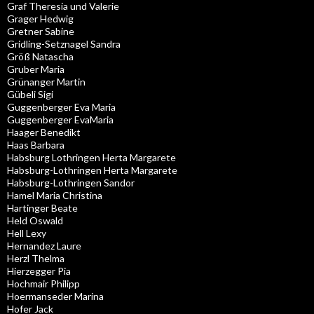
Graf Theresia und Valerie
Grager Hedwig
Gretner Sabine
Gridling-Setznagel Sandra
Größ Natascha
Gruber Maria
Grünanger Martin
Gübeli Sigi
Guggenberger Eva Maria
Guggenberger EvaMaria
Haager Benedikt
Haas Barbara
Habsburg Lothringen Herta Margarete
Habsburg-Lothringen Herta Margarete
Habsburg-Lothringen Sandor
Hamel Maria Christina
Hartinger Beate
Held Oswald
Hell Lexy
Hernandez Laure
Herzl Thelma
Hierzegger Pia
Hochmair Philipp
Hoermanseder Marina
Hofer Jack