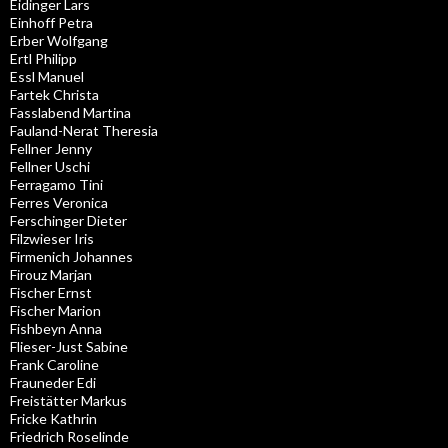
Eidinger Lars
Einhoff Petra
Erber Wolfgang
Ertl Philipp
Essl Manuel
Fartek Christa
Fasslabend Martina
Fauland-Nerat Theresia
Fellner Jenny
Fellner Uschi
Ferragamo Tini
Ferres Veronica
Ferschinger Dieter
Filzwieser Iris
Firmenich Johannes
Firouz Marjan
Fischer Ernst
Fischer Marion
Fishbeyn Anna
Flieser-Just Sabine
Frank Caroline
Frauneder Edi
Freistätter Markus
Fricke Kathrin
Friedrich Roselinde