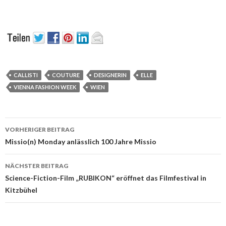
CALLISTI
COUTURE
DESIGNERIN
ELLE
VIENNA FASHION WEEK
WIEN
Beitrags-
VORHERIGER BEITRAG
Navigation
Missio(n) Monday anlässlich 100 Jahre Missio
NÄCHSTER BEITRAG
Science-Fiction-Film „RUBIKON“ eröffnet das Filmfestival in
Kitzbühel