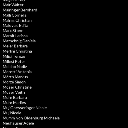
Mair Walter
Mairinger Bernhard
Malli Cornelia
Malnig Christian
Malovcic Edita
Marc Stone
Marolt Larissa
Matschnig Daniela
Meier Barbara
Merlini Christina
Milici Tereze
Millesi Peter
Molcho Nadiv
Moretti Antonia
Mörth Markus
Morzé Simon
Moser Christine
Moser Veith
Muhr Barbara
Muhr Marlies
Muj Goesseringer Nicole
Muj Nicole
Mumm-von Oldenburg Michaela
Neuhauser Adele