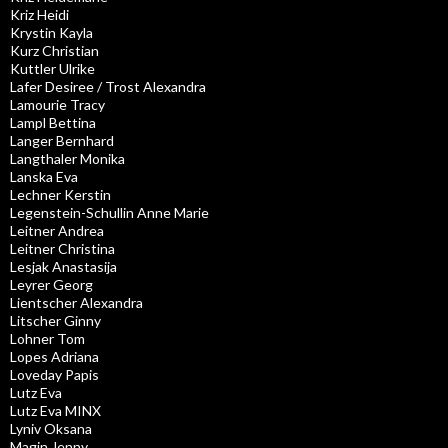
Kriz Heidi
Krystin Kayla
Kurz Christian
Kuttler Ulrike
Lafer Desiree / Trost Alexandra
Lamourie Tracy
Lampl Bettina
Langer Bernhard
Langthaler Monika
Lanska Eva
Lechner Kerstin
Legenstein-Schullin Anne Marie
Leitner Andrea
Leitner Christina
Lesjak Anastasija
Leyrer Georg
Lientscher Alexandra
Litscher Ginny
Lohner Tom
Lopes Adriana
Loveday Papis
Lutz Eva
Lutz Eva MINX
Lyniv Oksana
Magin Jenny