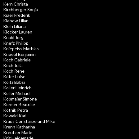
Kern Christa
Kirchberger Sonja
Kjaer Frederik
Klebow Lilian
Klein Liliana
Klocker Lauren
Knabl Jörg
Knefz Philipp
Kniepeiss Mathias
Knoebl Benjamin
Koch Gabriele
Koch Julia
Koch Rene
Köfer Luise
Koitz Babsi
Koller Heinrich
Koller Michael
Kopmajer Simone
Körmer Beatrice
Kotnik Petra
Kowald Karl
Kraus Constanze und Mike
Krenn Katharina
Kreutzer Marie
Kriz Heidemarie