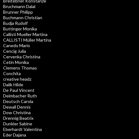
Breitebner Konstanze
Bruchmann Dalal
Brunner Philipp
Buchmann Christian
Budja Rudolf
Buttinger Monika
Callisti Mueller Martina
CALLISTI Müller Martina
Canedo Mario
Cencig Julia
Cervenka Christina
Cetin Monika
Clemens Thomas
Conchita
creative headz
Dalik Hilde
De Paul Vincent
Deimbacher Ruth
Deutsch Carola
Dewall Dennis
Dow Christina
Drennig Beatrix
Dunkler Sabine
Eberhardt Valentina
Eder Dajana