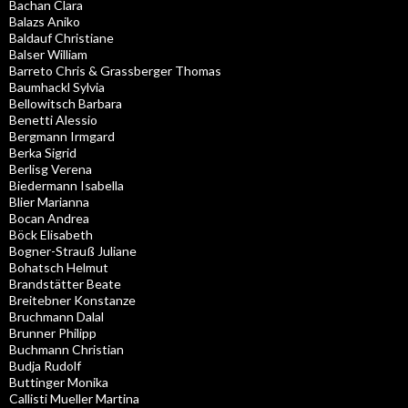
Bachan Clara
Balazs Aniko
Baldauf Christiane
Balser William
Barreto Chris & Grassberger Thomas
Baumhackl Sylvia
Bellowitsch Barbara
Benetti Alessio
Bergmann Irmgard
Berka Sigrid
Berlisg Verena
Biedermann Isabella
Blier Marianna
Bocan Andrea
Böck Elisabeth
Bogner-Strauß Juliane
Bohatsch Helmut
Brandstätter Beate
Breitebner Konstanze
Bruchmann Dalal
Brunner Philipp
Buchmann Christian
Budja Rudolf
Buttinger Monika
Callisti Mueller Martina