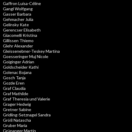
Gaffron Luisa-Céline
Gangl Wolfgang
Gasser Barbara
Gehmacher Julia
Gelinsky Kate
Gerencser Elisabeth
Giacomelli Kristina
Gillissen Thiemo
Glehr Alexander
Gleissenebner-Teskey Martina
Goesseringer Muj Nicole
Goiginger Adrian
Goldscheider Kathi
Golenac Bojana
Gosch Tanja
Gozde Eren
Graf Claudia
Graf Mathilde
Graf Theresia und Valerie
Grager Hedwig
Gretner Sabine
Gridling-Setznagel Sandra
Größ Natascha
Gruber Maria
Grünanger Martin