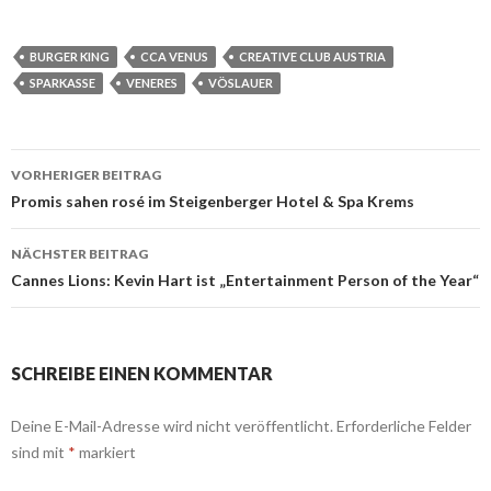
BURGER KING
CCA VENUS
CREATIVE CLUB AUSTRIA
SPARKASSE
VENERES
VÖSLAUER
Beitrags-
VORHERIGER BEITRAG
Navigation
Promis sahen rosé im Steigenberger Hotel & Spa Krems
NÄCHSTER BEITRAG
Cannes Lions: Kevin Hart ist „Entertainment Person of the Year“
SCHREIBE EINEN KOMMENTAR
Deine E-Mail-Adresse wird nicht veröffentlicht.
Erforderliche Felder
sind mit
*
markiert