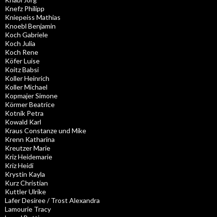
Knefz Philipp
Kniepeiss Mathias
Knoebl Benjamin
Koch Gabriele
Koch Julia
Koch Rene
Köfer Luise
Koitz Babsi
Koller Heinrich
Koller Michael
Kopmajer Simone
Körmer Beatrice
Kotnik Petra
Kowald Karl
Kraus Constanze und Mike
Krenn Katharina
Kreutzer Marie
Kriz Heidemarie
Kriz Heidi
Krystin Kayla
Kurz Christian
Kuttler Ulrike
Lafer Desiree / Trost Alexandra
Lamourie Tracy