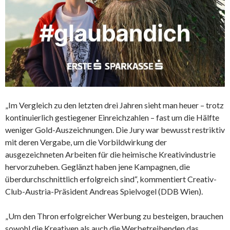
„Im Vergleich zu den letzten drei Jahren sieht man heuer – trotz
kontinuierlich gestiegener Einreichzahlen – fast um die Hälfte
weniger Gold-Auszeichnungen. Die Jury war bewusst restriktiv
mit deren Vergabe, um die Vorbildwirkung der
ausgezeichneten Arbeiten für die heimische Kreativindustrie
hervorzuheben. Geglänzt haben jene Kampagnen, die
überdurchschnittlich erfolgreich sind“, kommentiert Creativ-
Club-Austria-Präsident Andreas Spielvogel (DDB Wien).
„Um den Thron erfolgreicher Werbung zu besteigen, brauchen
sowohl die Kreativen als auch die Werbetreibenden das