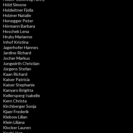
Hölzl Simone
Holzleitner Fjolla
Holzner Natalie
Honegger Peter
Hörmann Barbara
Hoschek Lena
Hruby Marianne
Inhof Kristina
Jagerhofer Hannes
Jardine Richard
Jocher Markus
Jungwirth Christian
Jürgens Stefan
Kaan Richard
Kaiser Patricia
Kaiser Stephanie
Kanyaro Brigitta
Kellersperg Isabelle
Kern Christa
Kirchberger Sonja
Kjaer Frederik
Klebow Lilian
Klein Liliana
Klocker Lauren
Knabl Jörg