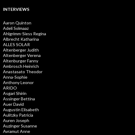
INTERVIEWS
Aaron Quinton
Adeli Solmaaz
Ahlgrimm-Siess Regina
Albrecht Katharina
ALLES SOLAR
Altenberger Judith
Altenberger Verena
Altenburger Fanny
Ambrosch Heinrich
Anastasato Theodor
Anna-Sophie
Anthony Leonor
ARIDO
Asgari Shirin
Assinger Bettina
Auer David
Augustin Elisabeth
Aulitzky Patricia
Auren Joseph
Auzinger Susanne
Avramut Anne