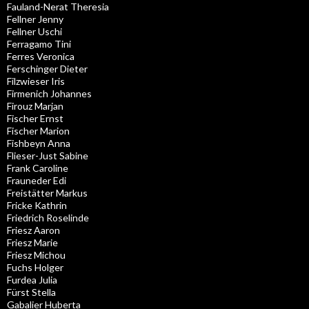
Fauland-Nerat Theresia
Fellner Jenny
Fellner Uschi
Ferragamo Tini
Ferres Veronica
Ferschinger Dieter
Filzwieser Iris
Firmenich Johannes
Firouz Marjan
Fischer Ernst
Fischer Marion
Fishbeyn Anna
Flieser-Just Sabine
Frank Caroline
Frauneder Edi
Freistätter Markus
Fricke Kathrin
Friedrich Roselinde
Friesz Aaron
Friesz Marie
Friesz Michou
Fuchs Holger
Furdea Julia
Fürst Stella
Gabalier Huberta