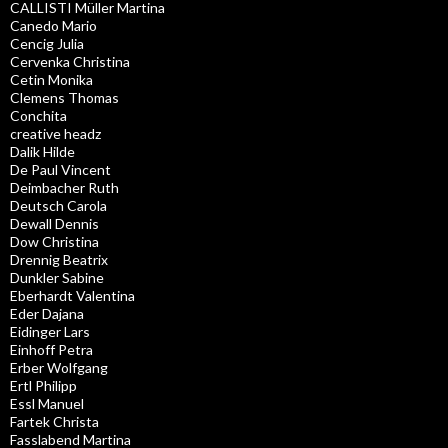
CALLISTI Müller Martina
Canedo Mario
Cencig Julia
Cervenka Christina
Cetin Monika
Clemens Thomas
Conchita
creative headz
Dalik Hilde
De Paul Vincent
Deimbacher Ruth
Deutsch Carola
Dewall Dennis
Dow Christina
Drennig Beatrix
Dunkler Sabine
Eberhardt Valentina
Eder Dajana
Eidinger Lars
Einhoff Petra
Erber Wolfgang
Ertl Philipp
Essl Manuel
Fartek Christa
Fasslabend Martina