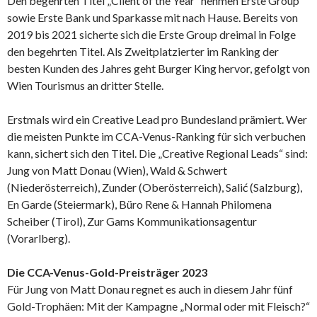
Den begehrten Titel „Client of the Year“ nehmen Erste Group
sowie Erste Bank und Sparkasse mit nach Hause. Bereits von
2019 bis 2021 sicherte sich die Erste Group dreimal in Folge
den begehrten Titel. Als Zweitplatzierter im Ranking der
besten Kunden des Jahres geht Burger King hervor, gefolgt von
Wien Tourismus an dritter Stelle.
Erstmals wird ein Creative Lead pro Bundesland prämiert. Wer
die meisten Punkte im CCA-Venus-Ranking für sich verbuchen
kann, sichert sich den Titel. Die „Creative Regional Leads“ sind:
Jung von Matt Donau (Wien), Wald & Schwert
(Niederösterreich), Zunder (Oberösterreich), Salić (Salzburg),
En Garde (Steiermark), Büro Rene & Hannah Philomena
Scheiber (Tirol), Zur Gams Kommunikationsagentur
(Vorarlberg).
Die CCA-Venus-Gold-Preisträger 2023
Für Jung von Matt Donau regnet es auch in diesem Jahr fünf
Gold-Trophäen: Mit der Kampagne „Normal oder mit Fleisch?“