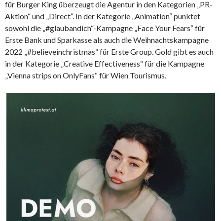
für Burger King überzeugt die Agentur in den Kategorien „PR-
Aktion“ und „Direct“. In der Kategorie „Animation“ punktet
sowohl die „#glaubandich“-Kampagne „Face Your Fears“ für
Erste Bank und Sparkasse als auch die Weihnachtskampagne
2022 „#believeinchristmas“ für Erste Group. Gold gibt es auch
in der Kategorie „Creative Effectiveness“ für die Kampagne
„Vienna strips on OnlyFans“ für Wien Tourismus.