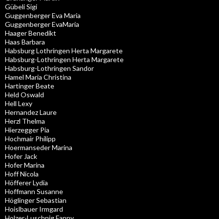
Gübeli Sigi
Guggenberger Eva Maria
Guggenberger EvaMaria
Haager Benedikt
Haas Barbara
Habsburg Lothringen Herta Margarete
Habsburg-Lothringen Herta Margarete
Habsburg-Lothringen Sandor
Hamel Maria Christina
Hartinger Beate
Held Oswald
Hell Lexy
Hernandez Laure
Herzl Thelma
Hierzegger Pia
Hochmair Philipp
Hoermanseder Marina
Hofer Jack
Hofer Marina
Hoff Nicola
Höfferer Lydia
Hoffmann Susanne
Höglinger Sebastian
Hoislbauer Irmgard
Holzer-Luschnig Fanny