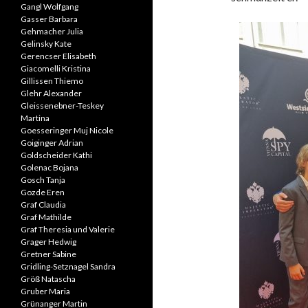
Gangl Wolfgang
Gasser Barbara
Gehmacher Julia
Gelinsky Kate
Gerencser Elisabeth
Giacomelli Kristina
Gillissen Thiemo
Glehr Alexander
Gleissenebner-Teskey
Martina
Goesseringer Muj Nicole
Goiginger Adrian
Goldscheider Kathi
Golenac Bojana
Gosch Tanja
Gozde Eren
Graf Claudia
Graf Mathilde
Graf Theresia und Valerie
Grager Hedwig
Gretner Sabine
Gridling-Setznagel Sandra
Größ Natascha
Gruber Maria
Grünanger Martin