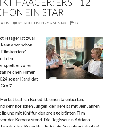
KT HAAGER: ERST 12
CHON EIN STAR
HG
SCHREIBE EINEN KOMMENTAR
DE
kt Haager ist zwar
t, kann aber schon
 „Filmkarriere“
Seit dem
 spielt er voller
zahlreichen Filmen
2024 sogar Kandidat
 Groß“.
erbst traf ich Benedikt, einen talentierten,
d sehr höflichen Jungen, der bereits mit vier Jahren
lip und mit fünf für den preisgekrönten Film
 vor der Kamera stand. Die Regisseurin Adriana
amals über Benedikt: ‚Er ist ein Ausnahmetalent mit