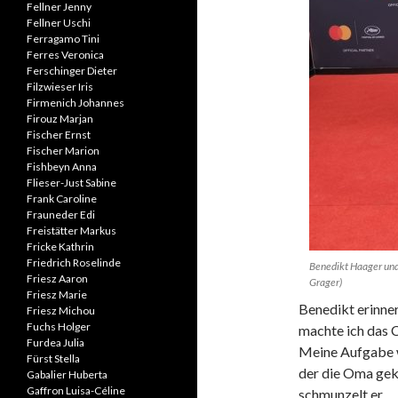
Fellner Jenny
Fellner Uschi
Ferragamo Tini
Ferres Veronica
Ferschinger Dieter
Filzwieser Iris
Firmenich Johannes
Firouz Marjan
Fischer Ernst
Fischer Marion
Fishbeyn Anna
Flieser-Just Sabine
Frank Caroline
Frauneder Edi
Freistätter Markus
Fricke Kathrin
Friedrich Roselinde
Benedikt Haager und 
Friesz Aaron
Grager)
Friesz Marie
Benedikt erinner
Friesz Michou
Fuchs Holger
machte ich das C
Furdea Julia
Meine Aufgabe wa
Fürst Stella
der die Oma gekü
Gabalier Huberta
Gaffron Luisa-Céline
schmunzelt er.