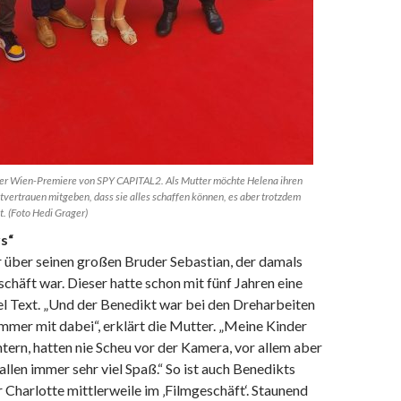
der Wien-Premiere von SPY CAPITAL2. Als Mutter möchte Helena ihren
stvertrauen mitgeben, dass sie alles schaffen können, es aber trotzdem
. (Foto Hedi Grager)
rs“
 über seinen großen Bruder Sebastian, der damals
chäft war. Dieser hatte schon mit fünf Jahren eine
iel Text. „Und der Benedikt war bei den Dreharbeiten
mmer mit dabei“, erklärt die Mutter. „Meine Kinder
tern, hatten nie Scheu vor der Kamera, vor allem aber
allen immer sehr viel Spaß.“ So ist auch Benedikts
 Charlotte mittlerweile im ‚Filmgeschäft‘. Staunend