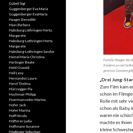
Gübeli Sigi
Guggenberger Eva Maria
Guggenberger EvaMaria
Haager Benedikt
Haas Barbara
Habsburg Lothringen Herta
Margarete
Habsburg-Lothringen Herta
Margarete
Habsburg-Lothringen Sandor
Hamel Maria Christina
Familie Haager bei 
Hartinger Beate
Kindern so viel Selb
Held Oswald
gewisse Grenzen gibt
Hell Lexy
Hernandez Laure
„Drei Jung-Sta
Herzl Thelma
Zum Film kam er
Hierzegger Pia
schon im Filmges
Hochmair Philipp
Hoermanseder Marina
Rolle mit sehr v
Hofer Jack
schon als Baby i
Hofer Marina
waren nie schüch
Hoff Nicola
Höfferer Lydia
machte es ihnen 
Hoffmann Susanne
kleine Schwester
Höglinger Sebastian