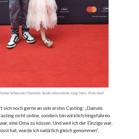
seine Schwester Charlotte, beide schon kleine Jung-Stars. (Foto Hedi
t sich noch gerne an sein erstes Casting: „Damals
asting nicht online, sondern bin wirklich hingefahren.
r, eine Oma zu küssen. Und weil ich der Einzige war,
sst hat, wurde ich natürlich gleich genommen“,