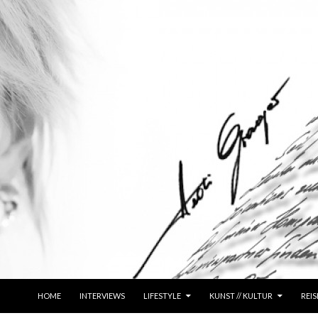
ZUM INHALT SPRINGEN
HOME
INTERVIEWS
LIFESTYLE
KUNST // KULTUR
REIS