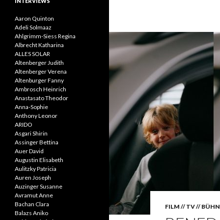
INTERVIEWS
Aaron Quinton
Adeli Solmaaz
Ahlgrimm-Siess Regina
Albrecht Katharina
ALLES SOLAR
Altenberger Judith
Altenberger Verena
Altenburger Fanny
Ambrosch Heinrich
Anastasato Theodor
Anna-Sophie
Anthony Leonor
ARIDO
Asgari Shirin
Assinger Bettina
Auer David
Augustin Elisabeth
Aulitzky Patricia
Auren Joseph
Auzinger Susanne
Avramut Anne
Bachan Clara
FILM // TV // BÜH
Balazs Aniko