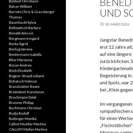
BENEDI
Baldauf Christiane
Balser William
UND S
Barreto Chris & Grassberger
Thomas
Baumhackl Sylvia
18. MÄRZ 2026
Bellowitsch Barbara
Benetti Alessio
Bergmann Irmgard
Jungstar Benedi
Berka Sigrid
erst 12 Jahre al
Berlisg Verena
auf eine längere
Biedermann Isabella
Blier Marianna
zurückblicken. 
Bocan Andrea
Kindergartenalter
Böck Elisabeth
Begeisterung in 
Bogner-Strauß Juliane
Bohatsch Helmut
und Spots, war 
Brandstätter Beate
bei „Klein gegen
Breitebner Konstanze
Bruchmann Dalal
Brunner Philipp
Im vergangenen H
Buchmann Christian
sympathischen un
Budja Rudolf
für einen Werbec
Buttinger Monika
Callisti Mueller Martina
„Fischstäbchen“
CALLISTI Müller Martina
Mrnjavac sagte d