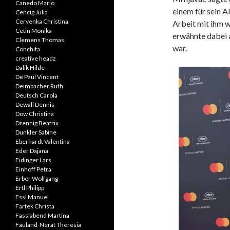
Canedo Mario
einem für sein 
Cencig Julia
Cervenka Christina
Arbeit mit ihm w
Cetin Monika
erwähnte dabei 
Clemens Thomas
war.
Conchita
creative headz
Dalik Hilde
De Paul Vincent
Deimbacher Ruth
Deutsch Carola
Dewall Dennis
Dow Christina
Drennig Beatrix
Dunkler Sabine
Eberhardt Valentina
Eder Dajana
Eidinger Lars
Einhoff Petra
Erber Wolfgang
Ertl Philipp
Essl Manuel
Fartek Christa
Fasslabend Martina
Fauland-Nerat Theresia