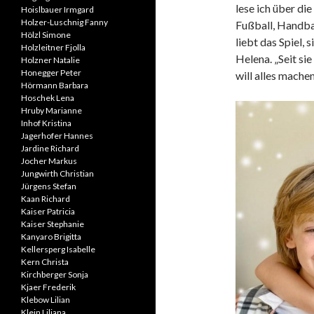
lese ich über die
Hoislbauer Irmgard
Holzer-Luschnig Fanny
Fußball, Handbal
Hölzl Simone
liebt das Spiel, 
Holzleitner Fjolla
Helena. „Seit sie 
Holzner Natalie
Honegger Peter
will alles mache
Hörmann Barbara
Hoschek Lena
Hruby Marianne
Inhof Kristina
Jagerhofer Hannes
Jardine Richard
Jocher Markus
Jungwirth Christian
Jürgens Stefan
Kaan Richard
Kaiser Patricia
Kaiser Stephanie
Kanyaro Brigitta
Kellersperg Isabelle
Kern Christa
Kirchberger Sonja
Kjaer Frederik
Klebow Lilian
Klein Liliana