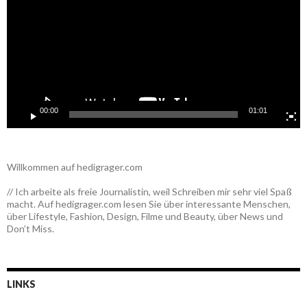
00:00
01:01
Willkommen auf hedigrager.com
// Ich arbeite als freie Journalistin, weil Schreiben mir sehr viel Spaß
macht. Auf hedigrager.com lesen Sie über interessante Menschen,
über Lifestyle, Fashion, Design, Filme und Beauty, über News und
Don’t Miss.
LINKS