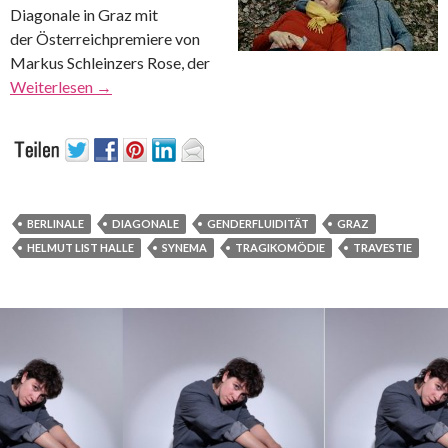
Diagonale in Graz mit
der Österreichpremiere von
Markus Schleinzers Rose, der
Weiterlesen
→
BERLINALE
DIAGONALE
GENDERFLUIDITÄT
GRAZ
HELMUT LIST HALLE
SYNEMA
TRAGIKOMÖDIE
TRAVESTIE