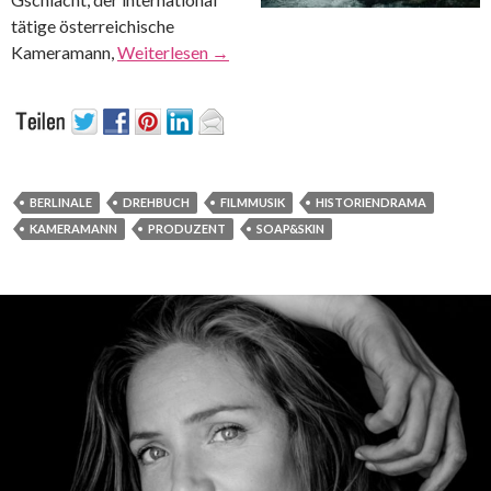
tätige österreichische
Kameramann,
Weiterlesen
→
BERLINALE
DREHBUCH
FILMMUSIK
HISTORIENDRAMA
KAMERAMANN
PRODUZENT
SOAP&SKIN