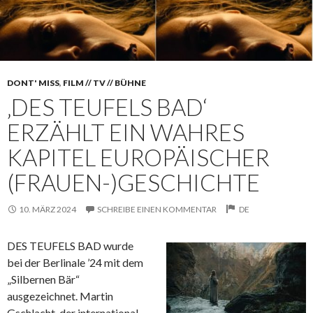
DONT' MISS
,
FILM // TV // BÜHNE
‚DES TEUFELS BAD‘
ERZÄHLT EIN WAHRES
KAPITEL EUROPÄISCHER
(FRAUEN-)GESCHICHTE
10. MÄRZ 2024
SCHREIBE EINEN KOMMENTAR
DE
DES TEUFELS BAD wurde
bei der Berlinale ’24 mit dem
„Silbernen Bär“
ausgezeichnet. Martin
Gschlacht, der international