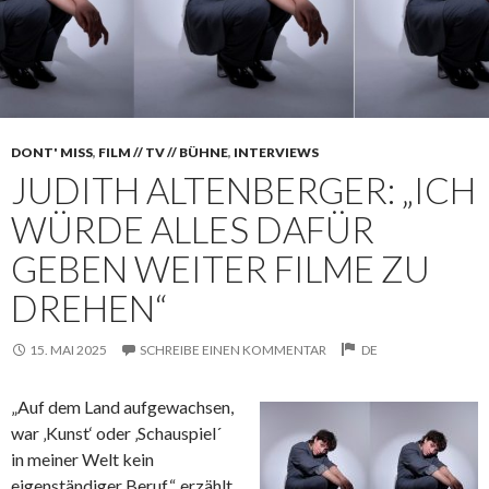
DONT' MISS
,
FILM // TV // BÜHNE
,
INTERVIEWS
JUDITH ALTENBERGER: „ICH
WÜRDE ALLES DAFÜR
GEBEN WEITER FILME ZU
DREHEN“
15. MAI 2025
SCHREIBE EINEN KOMMENTAR
DE
„Auf dem Land aufgewachsen,
war ‚Kunst‘ oder ‚Schauspiel´
in meiner Welt kein
eigenständiger Beruf“, erzählt