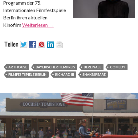
Programm der 75.
Internationalen Filmfestspiele
Berlin ihren aktuellen
Kinofilm
Weiterlesen
→
ARTHOUSE
BAYERISCHER FILMPREIS
BERLINALE
COMEDY
FILMFESTSPIELE BERLIN
RICHARD III
SHAKESPEARE