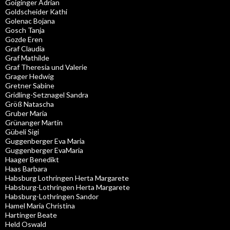
Goiginger Adrian
Goldscheider Kathi
Golenac Bojana
Gosch Tanja
Gozde Eren
Graf Claudia
Graf Mathilde
Graf Theresia und Valerie
Grager Hedwig
Gretner Sabine
Gridling-Setznagel Sandra
Größ Natascha
Gruber Maria
Grünanger Martin
Gübeli Sigi
Guggenberger Eva Maria
Guggenberger EvaMaria
Haager Benedikt
Haas Barbara
Habsburg Lothringen Herta Margarete
Habsburg-Lothringen Herta Margarete
Habsburg-Lothringen Sandor
Hamel Maria Christina
Hartinger Beate
Held Oswald