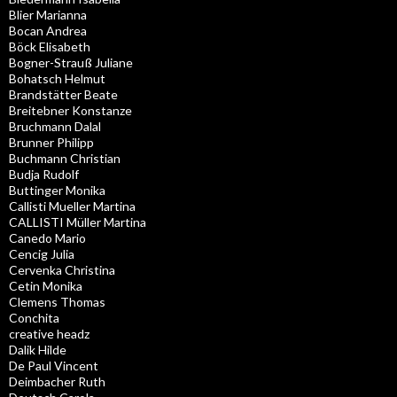
Blier Marianna
Bocan Andrea
Böck Elisabeth
Bogner-Strauß Juliane
Bohatsch Helmut
Brandstätter Beate
Breitebner Konstanze
Bruchmann Dalal
Brunner Philipp
Buchmann Christian
Budja Rudolf
Buttinger Monika
Callisti Mueller Martina
CALLISTI Müller Martina
Canedo Mario
Cencig Julia
Cervenka Christina
Cetin Monika
Clemens Thomas
Conchita
creative headz
Dalik Hilde
De Paul Vincent
Deimbacher Ruth