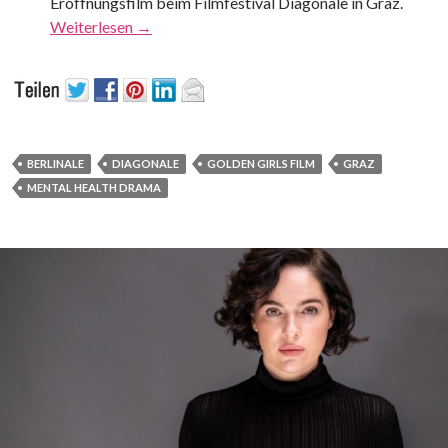
Eröffnungsfilm beim Filmfestival Diagonale in Graz.
Weiterlesen
→
BERLINALE
DIAGONALE
GOLDEN GIRLS FILM
GRAZ
MENTAL HEALTH DRAMA