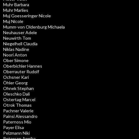
Muhr Barbara
Muhr Marlies
Muj Goesseringer Nicole
Muj Nicole
Mumm-von Oldenburg Michaela
Neuhauser Adele
Neuwirth Tom
Niegelhell Claudia
Niklas Nadine
Noori Anton
Ober Simone
Oberbichler Hannes
Oberrauter Rudolf
Ochsner Kari
Öhler Georg
Ohnek Stephan
Oleschko Dali
Ostertag Marcel
Otrok Thomas
Pachner Valerie
Painsi Alessandro
Paternoss Mio
Payer Elisa
Pelzmann Niki
Peterson Annika