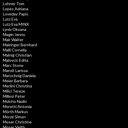
Lohner Tom
Lopes Adriana
Loveday Papis
Lutz Eva
Lutz Eva MINX
Lyniv Oksana
Magin Jenny
Mair Walter
Mairinger Bernhard
Malli Cornelia
Malnig Christian
Malovcic Edita
Marc Stone
Marolt Larissa
Matschnig Daniela
Meier Barbara
Merlini Christina
Milici Tereze
Millesi Peter
Molcho Nadiv
Moretti Antonia
Mörth Markus
Morzé Simon
Moser Christine
Moser Veith