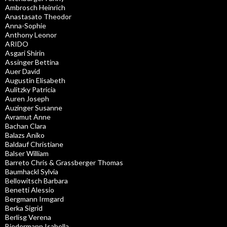
Ambrosch Heinrich
Anastasato Theodor
Anna-Sophie
Anthony Leonor
ARIDO
Asgari Shirin
Assinger Bettina
Auer David
Augustin Elisabeth
Aulitzky Patricia
Auren Joseph
Auzinger Susanne
Avramut Anne
Bachan Clara
Balazs Aniko
Baldauf Christiane
Balser William
Barreto Chris & Grassberger Thomas
Baumhackl Sylvia
Bellowitsch Barbara
Benetti Alessio
Bergmann Irmgard
Berka Sigrid
Berlisg Verena
Biedermann Isabella