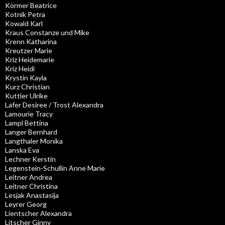
Körmer Beatrice
Kotnik Petra
Kowald Karl
Kraus Constanze und Mike
Krenn Katharina
Kreutzer Marie
Kriz Heidemarie
Kriz Heidi
Krystin Kayla
Kurz Christian
Kuttler Ulrike
Lafer Desiree / Trost Alexandra
Lamourie Tracy
Lampl Bettina
Langer Bernhard
Langthaler Monika
Lanska Eva
Lechner Kerstin
Legenstein-Schullin Anne Marie
Leitner Andrea
Leitner Christina
Lesjak Anastasija
Leyrer Georg
Lientscher Alexandra
Litscher Ginny