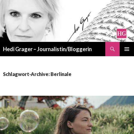
Suchen
Hedi Grager – Journalistin/Bloggerin
ZUM
PRIMÄR
INHALT
MENÜ
SPRINGEN
Schlagwort-Archive: Berlinale