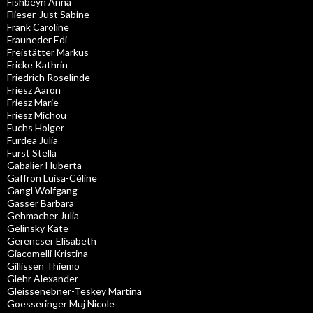
Fishbeyn Anna
Flieser-Just Sabine
Frank Caroline
Frauneder Edi
Freistätter Markus
Fricke Kathrin
Friedrich Roselinde
Friesz Aaron
Friesz Marie
Friesz Michou
Fuchs Holger
Furdea Julia
Fürst Stella
Gabalier Huberta
Gaffron Luisa-Céline
Gangl Wolfgang
Gasser Barbara
Gehmacher Julia
Gelinsky Kate
Gerencser Elisabeth
Giacomelli Kristina
Gillissen Thiemo
Glehr Alexander
Gleissenebner-Teskey Martina
Goesseringer Muj Nicole