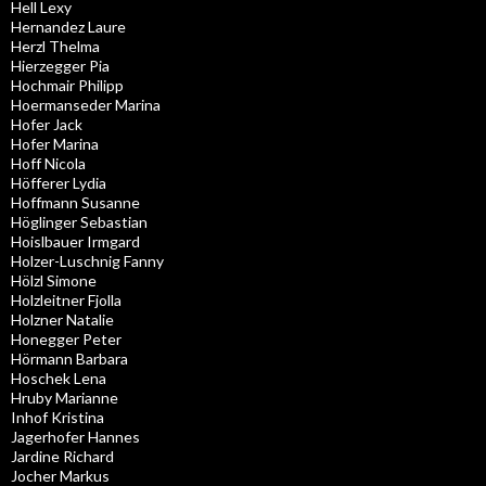
Hell Lexy
Hernandez Laure
Herzl Thelma
Hierzegger Pia
Hochmair Philipp
Hoermanseder Marina
Hofer Jack
Hofer Marina
Hoff Nicola
Höfferer Lydia
Hoffmann Susanne
Höglinger Sebastian
Hoislbauer Irmgard
Holzer-Luschnig Fanny
Hölzl Simone
Holzleitner Fjolla
Holzner Natalie
Honegger Peter
Hörmann Barbara
Hoschek Lena
Hruby Marianne
Inhof Kristina
Jagerhofer Hannes
Jardine Richard
Jocher Markus