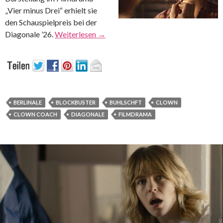
„Vier minus Drei“ erhielt sie
den Schauspielpreis bei der
Diagonale ’26.
Weiterlesen
→
BERLINALE
BLOCKBUSTER
BUHLSCHFT
CLOWN
CLOWN COACH
DIAGONALE
FILMDRAMA