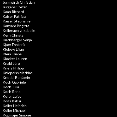
Jungwirth Christian
Jürgens Stefan
Kaan Richard
Kaiser Patricia
Kaiser Stephanie
Kanyaro Brigitta
Kellersperg Isabelle
Kern Christa
Kirchberger Sonja
Kjaer Frederik
Klebow Lilian
Klein Liliana
Klocker Lauren
Knabl Jörg
Knefz Philipp
Kniepeiss Mathias
Knoebl Benjamin
Koch Gabriele
Koch Julia
Koch Rene
Köfer Luise
Koitz Babsi
Koller Heinrich
Koller Michael
Kopmajer Simone