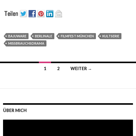
BAJUWARE
BERLINALE
FILMFEST MÜNCHEN
KULTSERIE
MISSBRAUCHSDRAMA
Beitrags-
1
2
WEITER →
Navigation
ÜBER MICH
Video-
Player