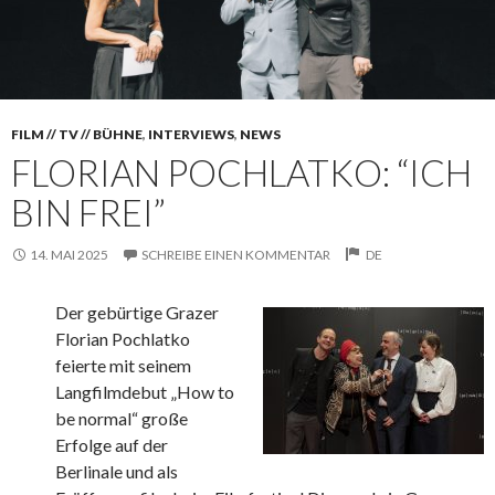
FILM // TV // BÜHNE
,
INTERVIEWS
,
NEWS
FLORIAN POCHLATKO: “ICH
BIN FREI”
14. MAI 2025
SCHREIBE EINEN KOMMENTAR
DE
Der gebürtige Grazer
Florian Pochlatko
feierte mit seinem
Langfilmdebut „How to
be normal“ große
Erfolge auf der
Berlinale und als