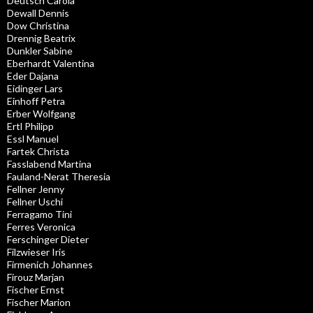
Deutsch Carola
Dewall Dennis
Dow Christina
Drennig Beatrix
Dunkler Sabine
Eberhardt Valentina
Eder Dajana
Eidinger Lars
Einhoff Petra
Erber Wolfgang
Ertl Philipp
Essl Manuel
Fartek Christa
Fasslabend Martina
Fauland-Nerat Theresia
Fellner Jenny
Fellner Uschi
Ferragamo Tini
Ferres Veronica
Ferschinger Dieter
Filzwieser Iris
Firmenich Johannes
Firouz Marjan
Fischer Ernst
Fischer Marion