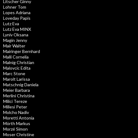
Litscher Ginny
Lohner Tom
Lopes Adriana
Loveday Papis
Lutz Eva
Lutz Eva MINX
Lyniv Oksana
Magin Jenny
Mair Walter
Mairinger Bernhard
Malli Cornelia
Malnig Christian
Malovcic Edita
Marc Stone
Marolt Larissa
Matschnig Daniela
Meier Barbara
Merlini Christina
Milici Tereze
Millesi Peter
Molcho Nadiv
Moretti Antonia
Mörth Markus
Morzé Simon
Moser Christine