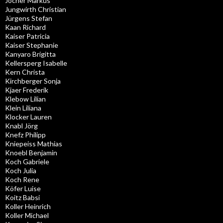
Jocher Markus
Jungwirth Christian
Jürgens Stefan
Kaan Richard
Kaiser Patricia
Kaiser Stephanie
Kanyaro Brigitta
Kellersperg Isabelle
Kern Christa
Kirchberger Sonja
Kjaer Frederik
Klebow Lilian
Klein Liliana
Klocker Lauren
Knabl Jörg
Knefz Philipp
Kniepeiss Mathias
Knoebl Benjamin
Koch Gabriele
Koch Julia
Koch Rene
Köfer Luise
Koitz Babsi
Koller Heinrich
Koller Michael