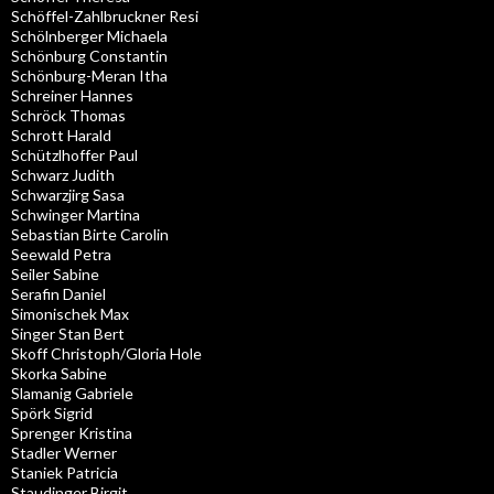
Schöffel-Zahlbruckner Resi
Schölnberger Michaela
Schönburg Constantin
Schönburg-Meran Itha
Schreiner Hannes
Schröck Thomas
Schrott Harald
Schützlhoffer Paul
Schwarz Judith
Schwarzjirg Sasa
Schwinger Martina
Sebastian Birte Carolin
Seewald Petra
Seiler Sabine
Serafin Daniel
Simonischek Max
Singer Stan Bert
Skoff Christoph/Gloria Hole
Skorka Sabine
Slamanig Gabriele
Spörk Sigrid
Sprenger Kristina
Stadler Werner
Staniek Patricia
Staudinger Birgit