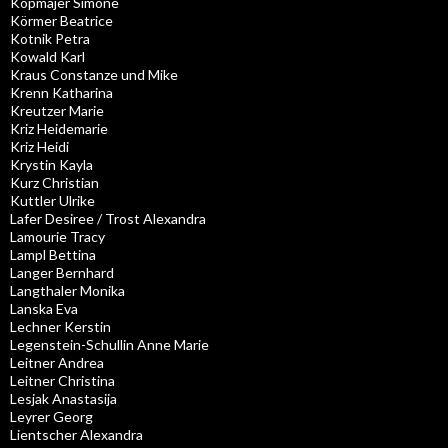
Kopmajer Simone
Körmer Beatrice
Kotnik Petra
Kowald Karl
Kraus Constanze und Mike
Krenn Katharina
Kreutzer Marie
Kriz Heidemarie
Kriz Heidi
Krystin Kayla
Kurz Christian
Kuttler Ulrike
Lafer Desiree / Trost Alexandra
Lamourie Tracy
Lampl Bettina
Langer Bernhard
Langthaler Monika
Lanska Eva
Lechner Kerstin
Legenstein-Schullin Anne Marie
Leitner Andrea
Leitner Christina
Lesjak Anastasija
Leyrer Georg
Lientscher Alexandra