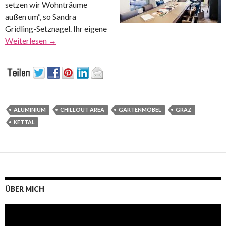
setzen wir Wohnträume
außen um“, so Sandra
Gridling-Setznagel. Ihr eigene
Weiterlesen
→
ALUMINIUM
CHILLOUT AREA
GARTENMÖBEL
GRAZ
KETTAL
ÜBER MICH
Video-
Player