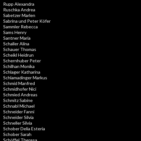
Rupp Alexandra
Ruschka Andrea
Sabetzer Marlen
Sabrina und Peter Köfer
Sammler Rebecca
Sams Henry
Santner Maria
Schaller Alina
Schauer Thomas
Scheikl Heidrun
Schernhuber Peter
Schilhan Monika
Schlager Katharina
Schlamadinger Markus
Schmid Manfred
Schmidhofer Nici
Schmied Andreas
Schmitz Sabine
Schnabl Michael
Schneider Fanni
Schneider Silvia
Schneller Silvia
Schober Delia Esteria
Schober Sarah
Schöffel Theresa