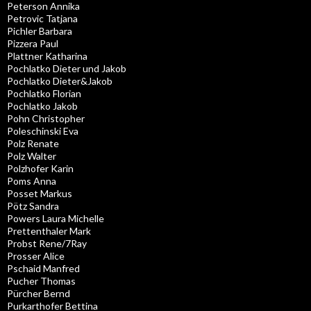
Peterson Annika
Petrovic Tatjana
Pichler Barbara
Pizzera Paul
Plattner Katharina
Pochlatko Dieter und Jakob
Pochlatko Dieter&Jakob
Pochlatko Florian
Pochlatko Jakob
Pohn Christopher
Poleschinski Eva
Polz Renate
Polz Walter
Polzhofer Karin
Poms Anna
Posset Markus
Pötz Sandra
Powers Laura Michelle
Prettenthaler Mark
Probst Rene/7Ray
Prosser Alice
Pschaid Manfred
Pucher Thomas
Pürcher Bernd
Purkarthofer Bettina