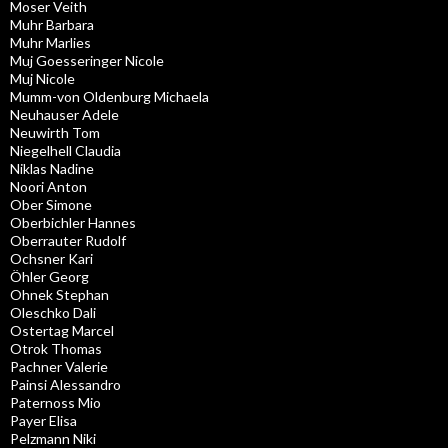
Moser Veith
Muhr Barbara
Muhr Marlies
Muj Goesseringer Nicole
Muj Nicole
Mumm-von Oldenburg Michaela
Neuhauser Adele
Neuwirth Tom
Niegelhell Claudia
Niklas Nadine
Noori Anton
Ober Simone
Oberbichler Hannes
Oberrauter Rudolf
Ochsner Kari
Öhler Georg
Ohnek Stephan
Oleschko Dali
Ostertag Marcel
Otrok Thomas
Pachner Valerie
Painsi Alessandro
Paternoss Mio
Payer Elisa
Pelzmann Niki