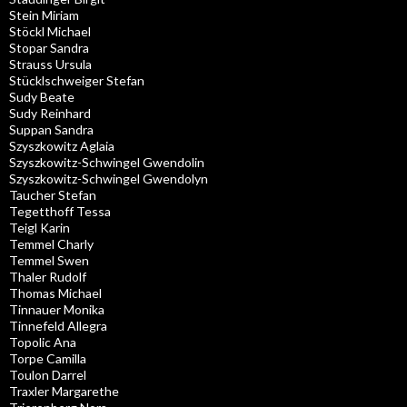
Stein Miriam
Stöckl Michael
Stopar Sandra
Strauss Ursula
Stücklschweiger Stefan
Sudy Beate
Sudy Reinhard
Suppan Sandra
Szyszkowitz Aglaia
Szyszkowitz-Schwingel Gwendolin
Szyszkowitz-Schwingel Gwendolyn
Taucher Stefan
Tegetthoff Tessa
Teigl Karin
Temmel Charly
Temmel Swen
Thaler Rudolf
Thomas Michael
Tinnauer Monika
Tinnefeld Allegra
Topolic Ana
Torpe Camilla
Toulon Darrel
Traxler Margarethe