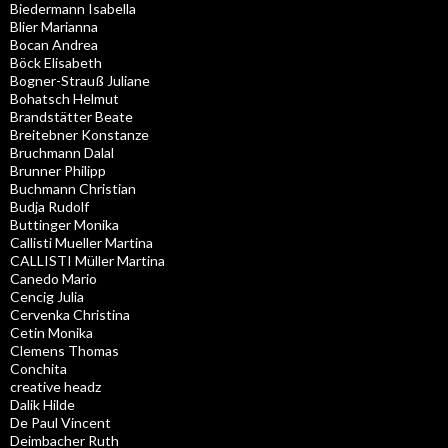
Biedermann Isabella
Blier Marianna
Bocan Andrea
Böck Elisabeth
Bogner-Strauß Juliane
Bohatsch Helmut
Brandstätter Beate
Breitebner Konstanze
Bruchmann Dalal
Brunner Philipp
Buchmann Christian
Budja Rudolf
Buttinger Monika
Callisti Mueller Martina
CALLISTI Müller Martina
Canedo Mario
Cencig Julia
Cervenka Christina
Cetin Monika
Clemens Thomas
Conchita
creative headz
Dalik Hilde
De Paul Vincent
Deimbacher Ruth