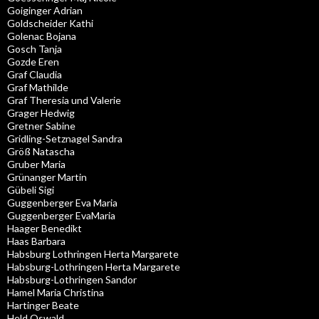
Goiginger Adrian
Goldscheider Kathi
Golenac Bojana
Gosch Tanja
Gozde Eren
Graf Claudia
Graf Mathilde
Graf Theresia und Valerie
Grager Hedwig
Gretner Sabine
Gridling-Setznagel Sandra
Größ Natascha
Gruber Maria
Grünanger Martin
Gübeli Sigi
Guggenberger Eva Maria
Guggenberger EvaMaria
Haager Benedikt
Haas Barbara
Habsburg Lothringen Herta Margarete
Habsburg-Lothringen Herta Margarete
Habsburg-Lothringen Sandor
Hamel Maria Christina
Hartinger Beate
Held Oswald