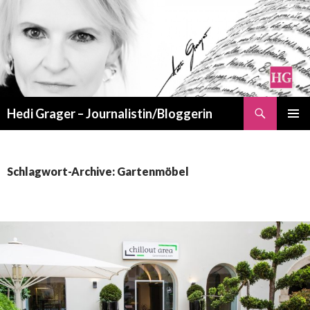
Suchen
Hedi Grager – Journalistin/Bloggerin
ZUM
PRIMÄR
INHALT
MENÜ
SPRINGEN
Schlagwort-Archive: Gartenmöbel