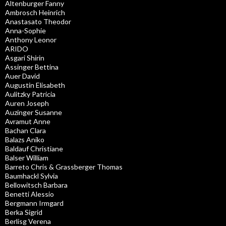
Altenburger Fanny
Ambrosch Heinrich
Anastasato Theodor
Anna-Sophie
Anthony Leonor
ARIDO
Asgari Shirin
Assinger Bettina
Auer David
Augustin Elisabeth
Aulitzky Patricia
Auren Joseph
Auzinger Susanne
Avramut Anne
Bachan Clara
Balazs Aniko
Baldauf Christiane
Balser William
Barreto Chris & Grassberger Thomas
Baumhackl Sylvia
Bellowitsch Barbara
Benetti Alessio
Bergmann Irmgard
Berka Sigrid
Berlisg Verena