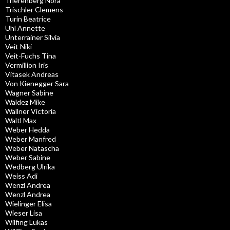
Trierenberg Nora
Trischler Clemens
Turin Beatrice
Uhl Annette
Unterrainer Silvia
Veit Niki
Veit-Fuchs Tina
Vermillion Iris
Vitasek Andreas
Von Kienegger Sara
Wagner Sabine
Waldez Mike
Wallner Victoria
Waltl Max
Weber Hedda
Weber Manfred
Weber Natascha
Weber Sabine
Wedberg Ulrika
Weiss Adi
Wenzl Andrea
Wenzl Andrea
Wielinger Elisa
Wieser Lisa
Wilfing Lukas