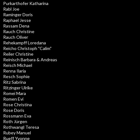
Purkarthofer Katharina
Rabl Joe
Raminger Doris
Raphael Jesse
Rassam Dena
Rauch Christine
Rauch Oliver
Rehekampff Loredana
Reicho Christoph "Calim"
Reiler Christine
Reinisch Barbara & Andreas
Reisch Michael
Renna Ilaria
Resch Sophie
Ritz Sabrina
Ritzinger Ulrike
Romei Mara
Romen Evi
Rose Christina
Rose Doris
Rossmann Eva
Roth Jürgen
Rothwangl Teresa
Rubey Manuel
Rueff Yvonne