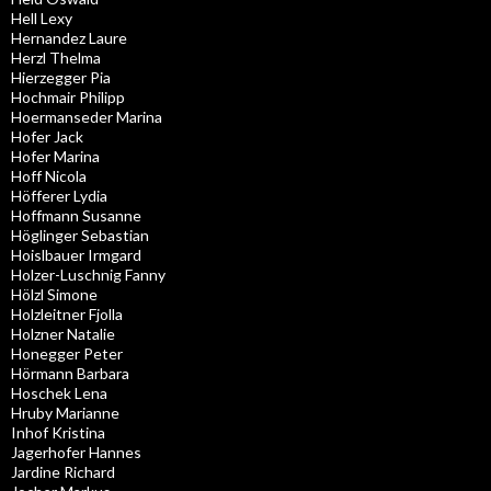
Hell Lexy
Hernandez Laure
Herzl Thelma
Hierzegger Pia
Hochmair Philipp
Hoermanseder Marina
Hofer Jack
Hofer Marina
Hoff Nicola
Höfferer Lydia
Hoffmann Susanne
Höglinger Sebastian
Hoislbauer Irmgard
Holzer-Luschnig Fanny
Hölzl Simone
Holzleitner Fjolla
Holzner Natalie
Honegger Peter
Hörmann Barbara
Hoschek Lena
Hruby Marianne
Inhof Kristina
Jagerhofer Hannes
Jardine Richard