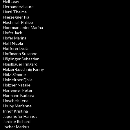
Hell Lexy
Hernandez Laure
Herzl Thelma
Hierzegger Pia
Hochmair Philipp
Hoermanseder Marina
Hofer Jack
Hofer Marina
Hoff Nicola
Höfferer Lydia
Hoffmann Susanne
Höglinger Sebastian
Hoislbauer Irmgard
Holzer-Luschnig Fanny
Hölzl Simone
Holzleitner Fjolla
Holzner Natalie
Honegger Peter
Hörmann Barbara
Hoschek Lena
Hruby Marianne
Inhof Kristina
Jagerhofer Hannes
Jardine Richard
Jocher Markus