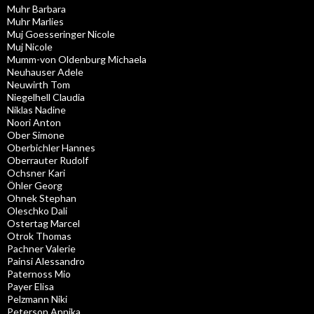
Muhr Barbara
Muhr Marlies
Muj Goesseringer Nicole
Muj Nicole
Mumm-von Oldenburg Michaela
Neuhauser Adele
Neuwirth Tom
Niegelhell Claudia
Niklas Nadine
Noori Anton
Ober Simone
Oberbichler Hannes
Oberrauter Rudolf
Ochsner Kari
Öhler Georg
Ohnek Stephan
Oleschko Dali
Ostertag Marcel
Otrok Thomas
Pachner Valerie
Painsi Alessandro
Paternoss Mio
Payer Elisa
Pelzmann Niki
Peterson Annika