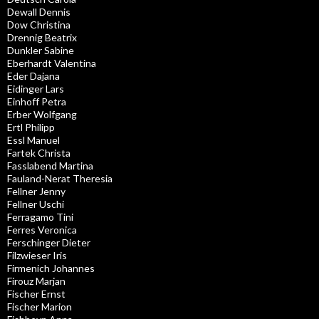
Dewall Dennis
Dow Christina
Drennig Beatrix
Dunkler Sabine
Eberhardt Valentina
Eder Dajana
Eidinger Lars
Einhoff Petra
Erber Wolfgang
Ertl Philipp
Essl Manuel
Fartek Christa
Fasslabend Martina
Fauland-Nerat Theresia
Fellner Jenny
Fellner Uschi
Ferragamo Tini
Ferres Veronica
Ferschinger Dieter
Filzwieser Iris
Firmenich Johannes
Firouz Marjan
Fischer Ernst
Fischer Marion