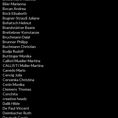
Blier Marianna
Bocan Andrea
Böck Elisabeth
Bogner-Strauß Juliane
Bohatsch Helmut
Brandstätter Beate
Breitebner Konstanze
Bruchmann Dalal
Brunner Philipp
Buchmann Christian
Budja Rudolf
Buttinger Monika
Callisti Mueller Martina
CALLISTI Müller Martina
Canedo Mario
Cencig Julia
Cervenka Christina
Cetin Monika
Clemens Thomas
Conchita
creative headz
Dalik Hilde
De Paul Vincent
Deimbacher Ruth
Deutsch Carola