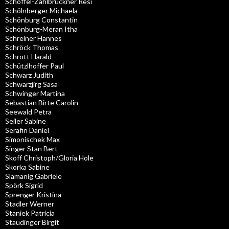
Schöffel-Zahlbruckner Resi
Schölnberger Michaela
Schönburg Constantin
Schönburg-Meran Itha
Schreiner Hannes
Schröck Thomas
Schrott Harald
Schützlhoffer Paul
Schwarz Judith
Schwarzjirg Sasa
Schwinger Martina
Sebastian Birte Carolin
Seewald Petra
Seiler Sabine
Serafin Daniel
Simonischek Max
Singer Stan Bert
Skoff Christoph/Gloria Hole
Skorka Sabine
Slamanig Gabriele
Spörk Sigrid
Sprenger Kristina
Stadler Werner
Staniek Patricia
Staudinger Birgit