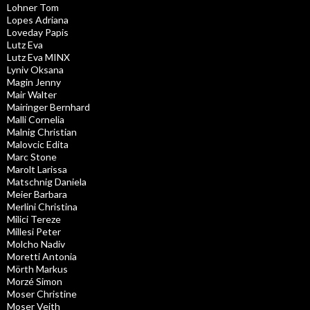
Lohner Tom
Lopes Adriana
Loveday Papis
Lutz Eva
Lutz Eva MINX
Lyniv Oksana
Magin Jenny
Mair Walter
Mairinger Bernhard
Malli Cornelia
Malnig Christian
Malovcic Edita
Marc Stone
Marolt Larissa
Matschnig Daniela
Meier Barbara
Merlini Christina
Milici Tereze
Millesi Peter
Molcho Nadiv
Moretti Antonia
Mörth Markus
Morzé Simon
Moser Christine
Moser Veith