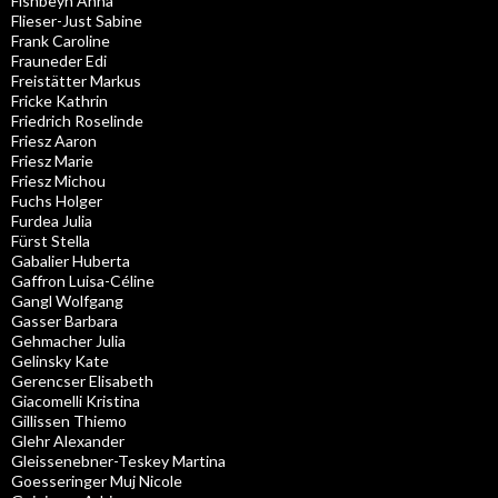
Fishbeyn Anna
Flieser-Just Sabine
Frank Caroline
Frauneder Edi
Freistätter Markus
Fricke Kathrin
Friedrich Roselinde
Friesz Aaron
Friesz Marie
Friesz Michou
Fuchs Holger
Furdea Julia
Fürst Stella
Gabalier Huberta
Gaffron Luisa-Céline
Gangl Wolfgang
Gasser Barbara
Gehmacher Julia
Gelinsky Kate
Gerencser Elisabeth
Giacomelli Kristina
Gillissen Thiemo
Glehr Alexander
Gleissenebner-Teskey Martina
Goesseringer Muj Nicole