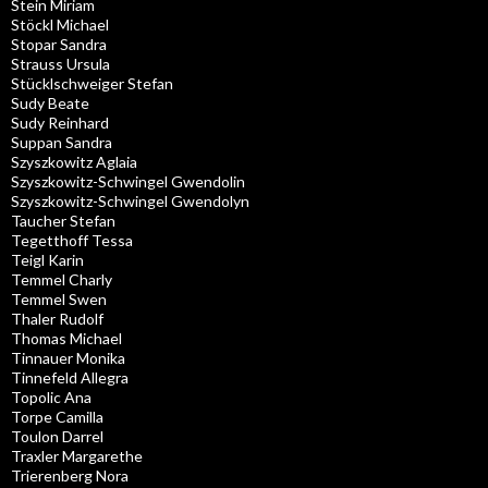
Stein Miriam
Stöckl Michael
Stopar Sandra
Strauss Ursula
Stücklschweiger Stefan
Sudy Beate
Sudy Reinhard
Suppan Sandra
Szyszkowitz Aglaia
Szyszkowitz-Schwingel Gwendolin
Szyszkowitz-Schwingel Gwendolyn
Taucher Stefan
Tegetthoff Tessa
Teigl Karin
Temmel Charly
Temmel Swen
Thaler Rudolf
Thomas Michael
Tinnauer Monika
Tinnefeld Allegra
Topolic Ana
Torpe Camilla
Toulon Darrel
Traxler Margarethe
Trierenberg Nora