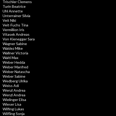
Trischler Clemens
Turin Beatrice
Uhl Annette
Unterrainer Silvia
Veit Niki
Veit-Fuchs Tina
Vermillion Iris
Vitasek Andreas
Von Kienegger Sara
Wagner Sabine
Waldez Mike
Wallner Victoria
Waltl Max
Weber Hedda
Weber Manfred
Weber Natascha
Weber Sabine
Wedberg Ulrika
Weiss Adi
Wenzl Andrea
Wenzl Andrea
Wielinger Elisa
Wieser Lisa
Wilfing Lukas
Wilfling Sonja