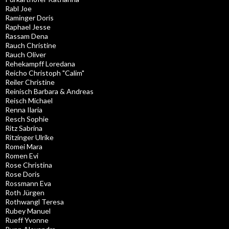
Rabl Joe
Raminger Doris
Raphael Jesse
Rassam Dena
Rauch Christine
Rauch Oliver
Rehekampff Loredana
Reicho Christoph "Calim"
Reiler Christine
Reinisch Barbara & Andreas
Reisch Michael
Renna Ilaria
Resch Sophie
Ritz Sabrina
Ritzinger Ulrike
Romei Mara
Romen Evi
Rose Christina
Rose Doris
Rossmann Eva
Roth Jürgen
Rothwangl Teresa
Rubey Manuel
Rueff Yvonne