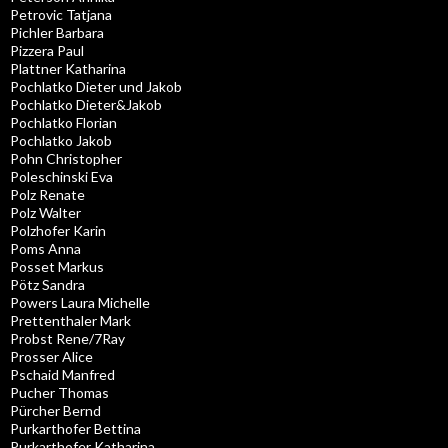
Petrovic Tatjana
Pichler Barbara
Pizzera Paul
Plattner Katharina
Pochlatko Dieter und Jakob
Pochlatko Dieter&Jakob
Pochlatko Florian
Pochlatko Jakob
Pohn Christopher
Poleschinski Eva
Polz Renate
Polz Walter
Polzhofer Karin
Poms Anna
Posset Markus
Pötz Sandra
Powers Laura Michelle
Prettenthaler Mark
Probst Rene/7Ray
Prosser Alice
Pschaid Manfred
Pucher Thomas
Pürcher Bernd
Purkarthofer Bettina
Purkarthofer Katharina