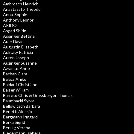
Ambrosch Heinrich
Anastasato Theodor
Anna-Sophie
Anthony Leonor
ARIDO
Asgari Shirin
Assinger Bettina
Auer David
Augustin Elisabeth
Aulitzky Patricia
Auren Joseph
Auzinger Susanne
Avramut Anne
Bachan Clara
Balazs Aniko
Baldauf Christiane
Balser William
Barreto Chris & Grassberger Thomas
Baumhackl Sylvia
Bellowitsch Barbara
Benetti Alessio
Bergmann Irmgard
Berka Sigrid
Berlisg Verena
Biedermann Isabella