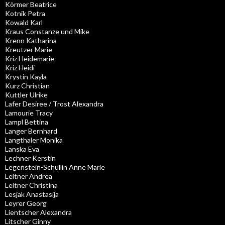
Körmer Beatrice
Kotnik Petra
Kowald Karl
Kraus Constanze und Mike
Krenn Katharina
Kreutzer Marie
Kriz Heidemarie
Kriz Heidi
Krystin Kayla
Kurz Christian
Kuttler Ulrike
Lafer Desiree / Trost Alexandra
Lamourie Tracy
Lampl Bettina
Langer Bernhard
Langthaler Monika
Lanska Eva
Lechner Kerstin
Legenstein-Schullin Anne Marie
Leitner Andrea
Leitner Christina
Lesjak Anastasija
Leyrer Georg
Lientscher Alexandra
Litscher Ginny