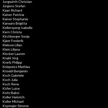
Jungwirth Christian
Jürgens Stefan
Kaan Richard
Kaiser Patricia
Kaiser Stephanie
Kanyaro Brigitta
Kellersperg Isabelle
Kern Christa
Kirchberger Sonja
Kjaer Frederik
Klebow Lilian
Klein Liliana
Klocker Lauren
Knabl Jörg
Knefz Philipp
Kniepeiss Mathias
Knoebl Benjamin
Koch Gabriele
Koch Julia
Koch Rene
Köfer Luise
Koitz Babsi
Koller Heinrich
Koller Michael
Kopmajer Simone