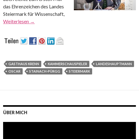
das Ehrenzeichen des Landes
Steiermark für Wissenschaft,
Weiterlesen
→
GASTHAUS KRENN
KAMMERSCHAUSPIELER
LANDESHAUPTMANN
OSCAR
STAINACH-PÜRGG
STEIERMARK
ÜBER MICH
Video-
Player