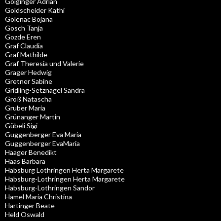
Goiginger Adrian
Goldscheider Kathi
Golenac Bojana
Gosch Tanja
Gozde Eren
Graf Claudia
Graf Mathilde
Graf Theresia und Valerie
Grager Hedwig
Gretner Sabine
Gridling-Setznagel Sandra
Größ Natascha
Gruber Maria
Grünanger Martin
Gübeli Sigi
Guggenberger Eva Maria
Guggenberger EvaMaria
Haager Benedikt
Haas Barbara
Habsburg Lothringen Herta Margarete
Habsburg-Lothringen Herta Margarete
Habsburg-Lothringen Sandor
Hamel Maria Christina
Hartinger Beate
Held Oswald