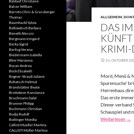
Baldauf Christiane
Balser William
Barreto Chris & Grassberger
ALLGEMEIN
,
DONT
Thomas
Baumhackl Sylvia
DAS I
Bellowitsch Barbara
Benetti Alessio
KÜNFT
Bergmann Irmgard
Berka Sigrid
KRIMI
Berlisg Verena
Biedermann Isabella
Blier Marianna
31. OKTOBER 20
Bocan Andrea
Böck Elisabeth
Mord, Menü & My
Bogner-Strauß Juliane
Bohatsch Helmut
Spurensuche’ bri
Brandstätter Beate
Herrenhaus direk
Breitebner Konstanze
Das erste immer
Bruchmann Dalal
Brunner Philipp
Dinner verband 
Buchmann Christian
Schauspiel und 
Budja Rudolf
Weiterlesen
→
Buttinger Monika
Callisti Mueller Martina
CALLISTI Müller Martina