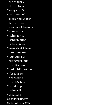
Fellner Jenny
Fellner Uschi
Ferragamo Tini
Ferres Veronica
Ferschinger Dieter
Filzwieser Iris
Firmenich Johannes
Firouz Marjan
Fischer Ernst
Fischer Marion
Fishbeyn Anna
Flieser-Just Sabine
Frank Caroline
Frauneder Edi
Freistätter Markus
Fricke Kathrin
Friedrich Roselinde
Friesz Aaron
Friesz Marie
Friesz Michou
Fuchs Holger
Furdea Julia
Fürst Stella
Gabalier Huberta
Gaffron Luisa-Céline