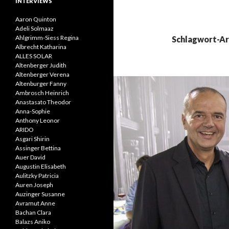
INTERVIEWS
Aaron Quinton
Adeli Solmaaz
Ahlgrimm-Siess Regina
Schlagwort-Ar
Albrecht Katharina
ALLES SOLAR
Altenberger Judith
Altenberger Verena
Altenburger Fanny
Ambrosch Heinrich
Anastasato Theodor
Anna-Sophie
Anthony Leonor
ARIDO
Asgari Shirin
Assinger Bettina
Auer David
Augustin Elisabeth
Aulitzky Patricia
Auren Joseph
Auzinger Susanne
Avramut Anne
Bachan Clara
Balazs Aniko