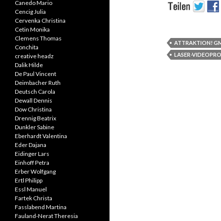
Canedo Mario
Cencig Julia
Cervenka Christina
Cetin Monika
Clemens Thomas
ATTRAKTION! G
Conchita
LASER-VIDEOPR
creative headz
Dalik Hilde
De Paul Vincent
Deimbacher Ruth
Deutsch Carola
Dewall Dennis
Dow Christina
Drennig Beatrix
Dunkler Sabine
Eberhardt Valentina
Eder Dajana
Eidinger Lars
Einhoff Petra
Erber Wolfgang
Ertl Philipp
Essl Manuel
Fartek Christa
Fasslabend Martina
Fauland-Nerat Theresia