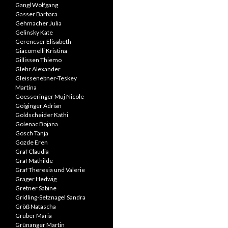
Gangl Wolfgang
Gasser Barbara
Gehmacher Julia
Gelinsky Kate
Gerencser Elisabeth
Giacomelli Kristina
Gillissen Thiemo
Glehr Alexander
Gleissenebner-Teskey
Martina
Goesseringer Muj Nicole
Goiginger Adrian
Goldscheider Kathi
Golenac Bojana
Gosch Tanja
Gozde Eren
Graf Claudia
Graf Mathilde
Graf Theresia und Valerie
Grager Hedwig
Gretner Sabine
Gridling-Setznagel Sandra
Größ Natascha
Gruber Maria
Grünanger Martin