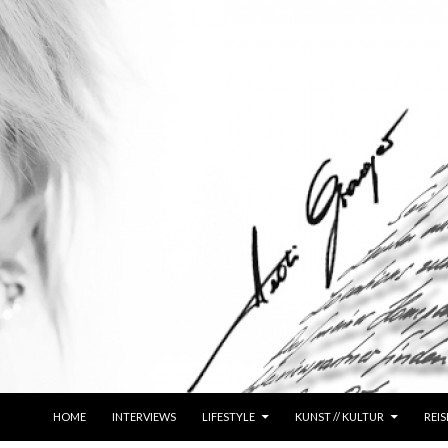
ZUM INHALT SPRINGEN
HOME
INTERVIEWS
LIFESTYLE
KUNST // KULTUR
REIS