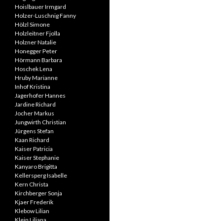
Hoislbauer Irmgard
Holzer-Luschnig Fanny
Hölzl Simone
Holzleitner Fjolla
Holzner Natalie
Honegger Peter
Hörmann Barbara
Hoschek Lena
Hruby Marianne
Inhof Kristina
Jagerhofer Hannes
Jardine Richard
Jocher Markus
Jungwirth Christian
Jürgens Stefan
Kaan Richard
Kaiser Patricia
Kaiser Stephanie
Kanyaro Brigitta
Kellersperg Isabelle
Kern Christa
Kirchberger Sonja
Kjaer Frederik
Klebow Lilian
Klein Liliana