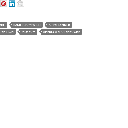
MBH
IMMERSIUM:WIEN
KRIMI-DINNER
OJEKTION
MUSEUM
SHERLY'S SPURENSUCHE