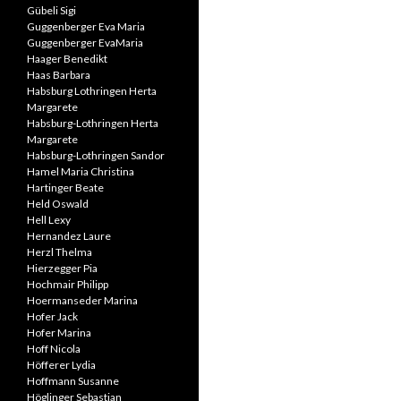
Gübeli Sigi
Guggenberger Eva Maria
Guggenberger EvaMaria
Haager Benedikt
Haas Barbara
Habsburg Lothringen Herta
Margarete
Habsburg-Lothringen Herta
Margarete
Habsburg-Lothringen Sandor
Hamel Maria Christina
Hartinger Beate
Held Oswald
Hell Lexy
Hernandez Laure
Herzl Thelma
Hierzegger Pia
Hochmair Philipp
Hoermanseder Marina
Hofer Jack
Hofer Marina
Hoff Nicola
Höfferer Lydia
Hoffmann Susanne
Höglinger Sebastian