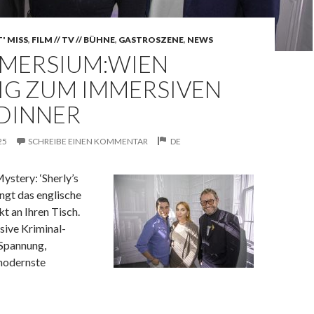
' MISS
,
FILM // TV // BÜHNE
,
GASTROSZENE
,
NEWS
MMERSIUM:WIEN
IG ZUM IMMERSIVEN
-DINNER
25
SCHREIBE EINEN KOMMENTAR
DE
stery: ‘Sherly’s
ngt das englische
t an Ihren Tisch.
sive Kriminal-
Spannung,
modernste