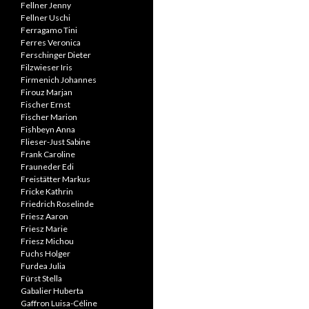
Fellner Jenny
Fellner Uschi
Ferragamo Tini
Ferres Veronica
Ferschinger Dieter
Filzwieser Iris
Firmenich Johannes
Firouz Marjan
Fischer Ernst
Fischer Marion
Fishbeyn Anna
Flieser-Just Sabine
Frank Caroline
Frauneder Edi
Freistätter Markus
Fricke Kathrin
Friedrich Roselinde
Friesz Aaron
Friesz Marie
Friesz Michou
Fuchs Holger
Furdea Julia
Fürst Stella
Gabalier Huberta
Gaffron Luisa-Céline