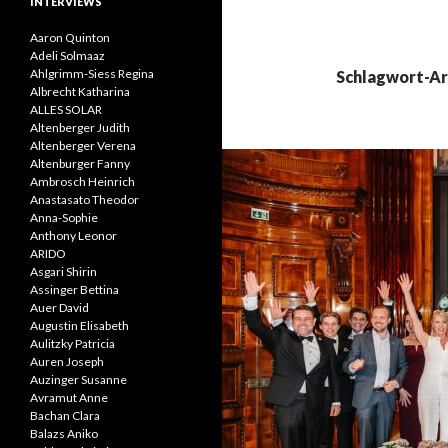
INTERVIEWS
Aaron Quinton
Adeli Solmaaz
Ahlgrimm-Siess Regina
Schlagwort-Ar
Albrecht Katharina
ALLES SOLAR
Altenberger Judith
Altenberger Verena
Altenburger Fanny
Ambrosch Heinrich
Anastasato Theodor
Anna-Sophie
Anthony Leonor
ARIDO
Asgari Shirin
Assinger Bettina
Auer David
Augustin Elisabeth
Aulitzky Patricia
Auren Joseph
Auzinger Susanne
Avramut Anne
Bachan Clara
Balazs Aniko