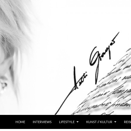
ZUM INHALT SPRINGEN
HOME
INTERVIEWS
LIFESTYLE
KUNST // KULTUR
REIS