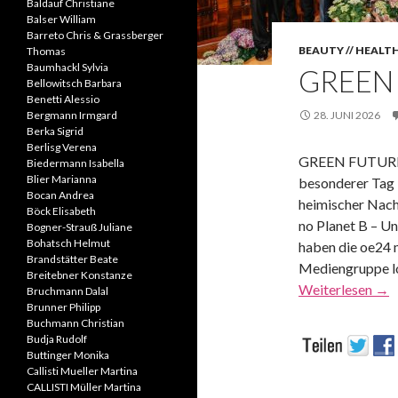
Baldauf Christiane
Balser William
Barreto Chris & Grassberger
BEAUTY // HEALT
Thomas
Baumhackl Sylvia
GREEN
Bellowitsch Barbara
Benetti Alessio
Bergmann Irmgard
28. JUNI 2026
Berka Sigrid
Berlisg Verena
GREEN FUTURE
Biedermann Isabella
Blier Marianna
besonderer Tag 
Bocan Andrea
heimischer Nachh
Böck Elisabeth
no Planet B – U
Bogner-Strauß Juliane
Bohatsch Helmut
haben die oe24 
Brandstätter Beate
Mediengruppe l
Breitebner Konstanze
Weiterlesen
→
Bruchmann Dalal
Brunner Philipp
Buchmann Christian
Budja Rudolf
Buttinger Monika
Callisti Mueller Martina
CALLISTI Müller Martina