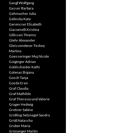
Gangl Wolfgang
Gasser Barbara
Gehmacher Julia
Gelinsky Kate
Gerencser Elisabeth
Giacomelli Kristina
Gillissen Thiemo
Glehr Alexander
Gleissenebner-Teskey
Martina
Goesseringer Muj Nicole
Goiginger Adrian
Goldscheider Kathi
Golenac Bojana
Gosch Tanja
Gozde Eren
Graf Claudia
Graf Mathilde
Graf Theresia und Valerie
Grager Hedwig
Gretner Sabine
Gridling-Setznagel Sandra
Größ Natascha
Gruber Maria
Grünanger Martin