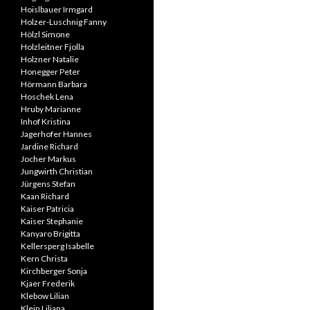
Hoislbauer Irmgard
Holzer-Luschnig Fanny
Hölzl Simone
Holzleitner Fjolla
Holzner Natalie
Honegger Peter
Hörmann Barbara
Hoschek Lena
Hruby Marianne
Inhof Kristina
Jagerhofer Hannes
Jardine Richard
Jocher Markus
Jungwirth Christian
Jürgens Stefan
Kaan Richard
Kaiser Patricia
Kaiser Stephanie
Kanyaro Brigitta
Kellersperg Isabelle
Kern Christa
Kirchberger Sonja
Kjaer Frederik
Klebow Lilian
Klein Liliana