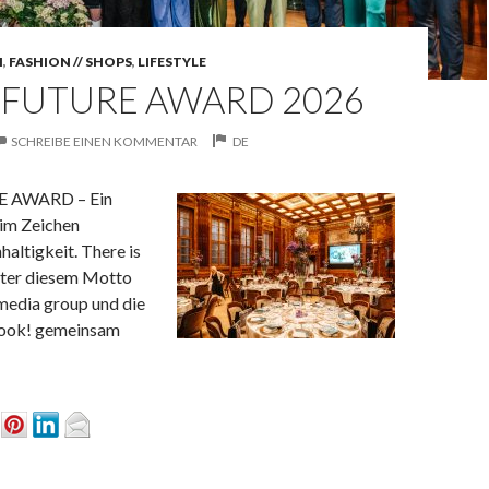
H
,
FASHION // SHOPS
,
LIFESTYLE
 FUTURE AWARD 2026
SCHREIBE EINEN KOMMENTAR
DE
 AWARD – Ein
im Zeichen
altigkeit. There is
nter diesem Motto
media group und die
ook! gemeinsam