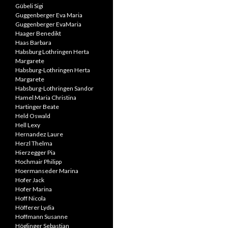
Gübeli Sigi
Guggenberger Eva Maria
Guggenberger EvaMaria
Haager Benedikt
Haas Barbara
Habsburg Lothringen Herta
Margarete
Habsburg-Lothringen Herta
Margarete
Habsburg-Lothringen Sandor
Hamel Maria Christina
Hartinger Beate
Held Oswald
Hell Lexy
Hernandez Laure
Herzl Thelma
Hierzegger Pia
Hochmair Philipp
Hoermanseder Marina
Hofer Jack
Hofer Marina
Hoff Nicola
Höfferer Lydia
Hoffmann Susanne
Höglinger Sebastian