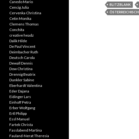
Canedo Mario
BLITZBLANK
Cencig Julia
ÖSTERREICHISCH
Cervenka Christina
Cetin Monika
Clemens Thomas
Conchita
creative headz
Dalik Hilde
De Paul Vincent
Deimbacher Ruth
Deutsch Carola
Dewall Dennis
Dow Christina
Drennig Beatrix
Dunkler Sabine
Eberhardt Valentina
Eder Dajana
Eidinger Lars
Einhoff Petra
Erber Wolfgang
Ertl Philipp
Essl Manuel
Fartek Christa
Fasslabend Martina
Fauland-Nerat Theresia