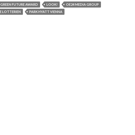
GREEN FUTURE AWARD
LOOK!
OE24 MEDIA GROUP
E LOTTERIEN
PARK HYATT VIENNA