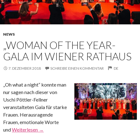
NEWS
„WOMAN OF THE YEAR-
GALA IM WIENER RATHAUS
7. DEZEMBER 2018
SCHREIBE EINEN KOMMENTAR
DE
„Oh what a night“ konnte man
nur sagen nach dieser von
Uschi Pöttler-Fellner
veranstalteten Gala für starke
Frauen. Herausragende
Frauen, emotionale Worte
und
Weiterlesen
→