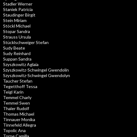
Stadler Werner
Staniek Patricia
Staudinger Birgit
Stein Miriam
Stöckl Michael
Stopar Sandra
Strauss Ursula
Stücklschweiger Stefan
Sudy Beate
Sudy Reinhard
Suppan Sandra
Szyszkowitz Aglaia
Szyszkowitz-Schwingel Gwendolin
Szyszkowitz-Schwingel Gwendolyn
Taucher Stefan
Tegetthoff Tessa
Teigl Karin
Temmel Charly
Temmel Swen
Thaler Rudolf
Thomas Michael
Tinnauer Monika
Tinnefeld Allegra
Topolic Ana
Torpe Camilla