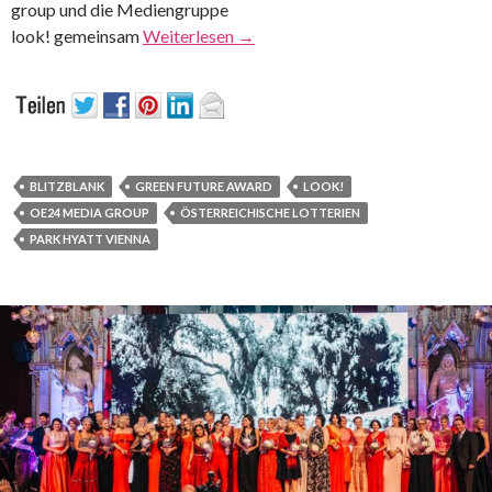
group und die Mediengruppe
look! gemeinsam
Weiterlesen
→
BLITZBLANK
GREEN FUTURE AWARD
LOOK!
OE24 MEDIA GROUP
ÖSTERREICHISCHE LOTTERIEN
PARK HYATT VIENNA