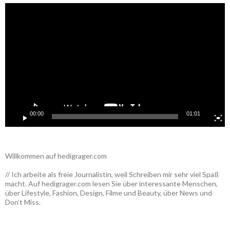
Video-
Player
00:00
01:01
Willkommen auf hedigrager.com
// Ich arbeite als freie Journalistin, weil Schreiben mir sehr viel Spaß
macht. Auf hedigrager.com lesen Sie über interessante Menschen,
über Lifestyle, Fashion, Design, Filme und Beauty, über News und
Don’t Miss.