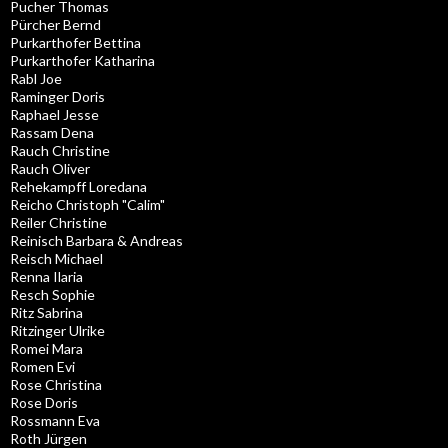
Pucher Thomas
Pürcher Bernd
Purkarthofer Bettina
Purkarthofer Katharina
Rabl Joe
Raminger Doris
Raphael Jesse
Rassam Dena
Rauch Christine
Rauch Oliver
Rehekampff Loredana
Reicho Christoph "Calim"
Reiler Christine
Reinisch Barbara & Andreas
Reisch Michael
Renna Ilaria
Resch Sophie
Ritz Sabrina
Ritzinger Ulrike
Romei Mara
Romen Evi
Rose Christina
Rose Doris
Rossmann Eva
Roth Jürgen