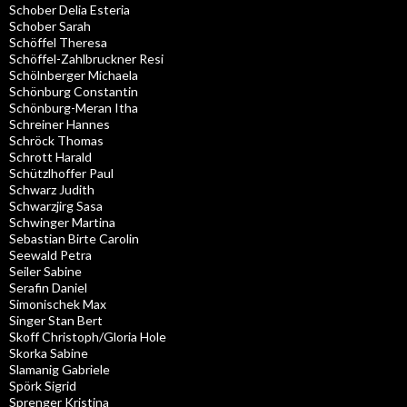
Schober Delia Esteria
Schober Sarah
Schöffel Theresa
Schöffel-Zahlbruckner Resi
Schölnberger Michaela
Schönburg Constantin
Schönburg-Meran Itha
Schreiner Hannes
Schröck Thomas
Schrott Harald
Schützlhoffer Paul
Schwarz Judith
Schwarzjirg Sasa
Schwinger Martina
Sebastian Birte Carolin
Seewald Petra
Seiler Sabine
Serafin Daniel
Simonischek Max
Singer Stan Bert
Skoff Christoph/Gloria Hole
Skorka Sabine
Slamanig Gabriele
Spörk Sigrid
Sprenger Kristina