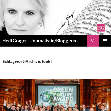
Suchen
Hedi Grager – Journalistin/Bloggerin
ZUM
PRIMÄR
INHALT
MENÜ
SPRINGEN
Schlagwort-Archive: look!