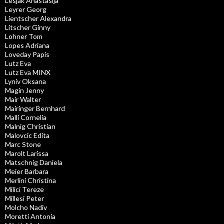
Lesjak Anastasija
Leyrer Georg
Lientscher Alexandra
Litscher Ginny
Lohner Tom
Lopes Adriana
Loveday Papis
Lutz Eva
Lutz Eva MINX
Lyniv Oksana
Magin Jenny
Mair Walter
Mairinger Bernhard
Malli Cornelia
Malnig Christian
Malovcic Edita
Marc Stone
Marolt Larissa
Matschnig Daniela
Meier Barbara
Merlini Christina
Milici Tereze
Millesi Peter
Molcho Nadiv
Moretti Antonia