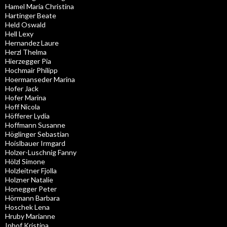
Hamel Maria Christina
Hartinger Beate
Held Oswald
Hell Lexy
Hernandez Laure
Herzl Thelma
Hierzegger Pia
Hochmair Philipp
Hoermanseder Marina
Hofer Jack
Hofer Marina
Hoff Nicola
Höfferer Lydia
Hoffmann Susanne
Höglinger Sebastian
Hoislbauer Irmgard
Holzer-Luschnig Fanny
Hölzl Simone
Holzleitner Fjolla
Holzner Natalie
Honegger Peter
Hörmann Barbara
Hoschek Lena
Hruby Marianne
Inhof Kristina