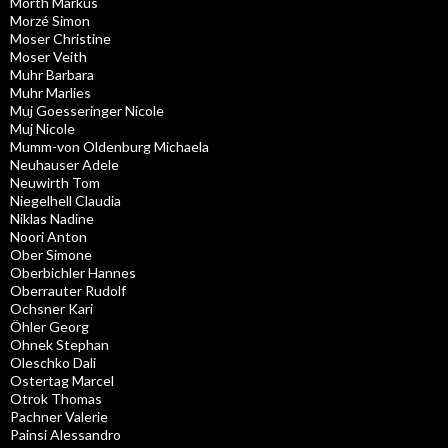
Mörth Markus
Morzé Simon
Moser Christine
Moser Veith
Muhr Barbara
Muhr Marlies
Muj Goesseringer Nicole
Muj Nicole
Mumm-von Oldenburg Michaela
Neuhauser Adele
Neuwirth Tom
Niegelhell Claudia
Niklas Nadine
Noori Anton
Ober Simone
Oberbichler Hannes
Oberrauter Rudolf
Ochsner Kari
Öhler Georg
Ohnek Stephan
Oleschko Dali
Ostertag Marcel
Otrok Thomas
Pachner Valerie
Painsi Alessandro