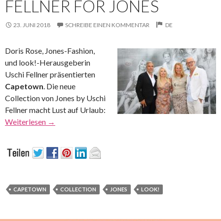
FELLNER FOR JONES
23. JUNI 2018
SCHREIBE EINEN KOMMENTAR
DE
Doris Rose, Jones-Fashion,
und look!-Herausgeberin
Uschi Fellner präsentierten
Capetown
. Die neue
Collection von Jones by Uschi
Fellner macht Lust auf Urlaub:
Weiterlesen
→
CAPETOWN
COLLECTION
JONES
LOOK!