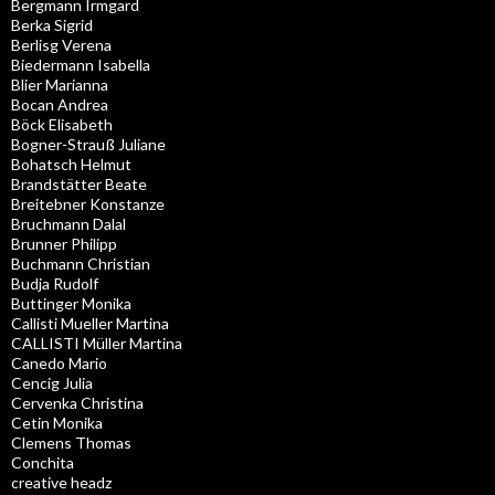
Bergmann Irmgard
Berka Sigrid
Berlisg Verena
Biedermann Isabella
Blier Marianna
Bocan Andrea
Böck Elisabeth
Bogner-Strauß Juliane
Bohatsch Helmut
Brandstätter Beate
Breitebner Konstanze
Bruchmann Dalal
Brunner Philipp
Buchmann Christian
Budja Rudolf
Buttinger Monika
Callisti Mueller Martina
CALLISTI Müller Martina
Canedo Mario
Cencig Julia
Cervenka Christina
Cetin Monika
Clemens Thomas
Conchita
creative headz