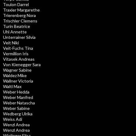
Toulon Darrel
Traxler Margarethe
Trierenberg Nora
Trischler Clemens
Turin Beatrice
Uhl Annette
Unterrainer Silvia
Veit Niki
Veit-Fuchs Tina
Vermillion Iris
Vitasek Andreas
Von Kienegger Sara
Wagner Sabine
Waldez Mike
Wallner Victoria
Waltl Max
Weber Hedda
Weber Manfred
Weber Natascha
Weber Sabine
Wedberg Ulrika
Weiss Adi
Wenzl Andrea
Wenzl Andrea
Wielinger Elisa