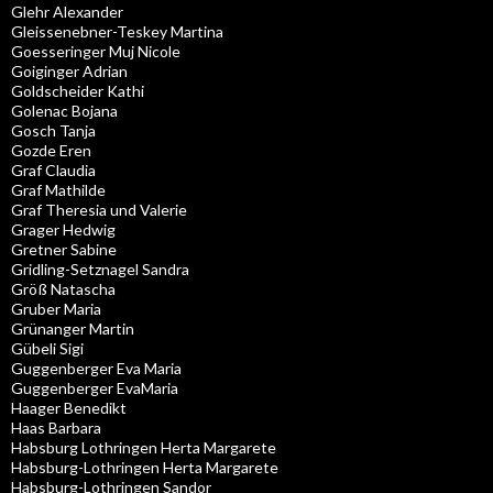
Glehr Alexander
Gleissenebner-Teskey Martina
Goesseringer Muj Nicole
Goiginger Adrian
Goldscheider Kathi
Golenac Bojana
Gosch Tanja
Gozde Eren
Graf Claudia
Graf Mathilde
Graf Theresia und Valerie
Grager Hedwig
Gretner Sabine
Gridling-Setznagel Sandra
Größ Natascha
Gruber Maria
Grünanger Martin
Gübeli Sigi
Guggenberger Eva Maria
Guggenberger EvaMaria
Haager Benedikt
Haas Barbara
Habsburg Lothringen Herta Margarete
Habsburg-Lothringen Herta Margarete
Habsburg-Lothringen Sandor