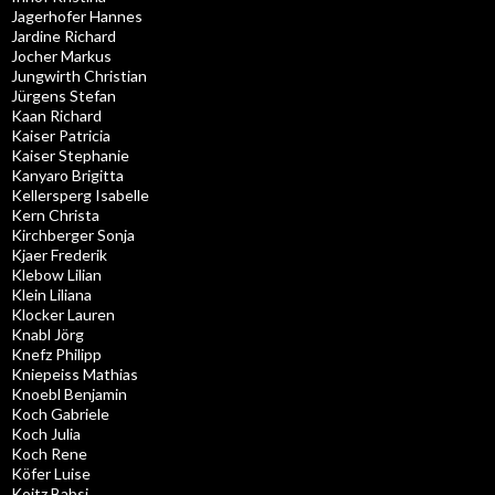
Jagerhofer Hannes
Jardine Richard
Jocher Markus
Jungwirth Christian
Jürgens Stefan
Kaan Richard
Kaiser Patricia
Kaiser Stephanie
Kanyaro Brigitta
Kellersperg Isabelle
Kern Christa
Kirchberger Sonja
Kjaer Frederik
Klebow Lilian
Klein Liliana
Klocker Lauren
Knabl Jörg
Knefz Philipp
Kniepeiss Mathias
Knoebl Benjamin
Koch Gabriele
Koch Julia
Koch Rene
Köfer Luise
Koitz Babsi