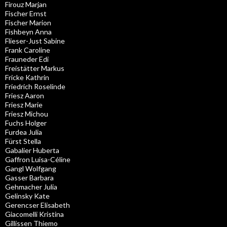
Firouz Marjan
Fischer Ernst
Fischer Marion
Fishbeyn Anna
Flieser-Just Sabine
Frank Caroline
Frauneder Edi
Freistätter Markus
Fricke Kathrin
Friedrich Roselinde
Friesz Aaron
Friesz Marie
Friesz Michou
Fuchs Holger
Furdea Julia
Fürst Stella
Gabalier Huberta
Gaffron Luisa-Céline
Gangl Wolfgang
Gasser Barbara
Gehmacher Julia
Gelinsky Kate
Gerencser Elisabeth
Giacomelli Kristina
Gillissen Thiemo