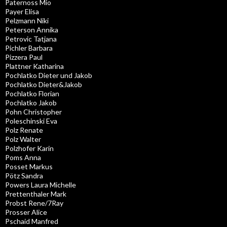
Paternoss Mio
Payer Elisa
Pelzmann Niki
Peterson Annika
Petrovic Tatjana
Pichler Barbara
Pizzera Paul
Plattner Katharina
Pochlatko Dieter und Jakob
Pochlatko Dieter&Jakob
Pochlatko Florian
Pochlatko Jakob
Pohn Christopher
Poleschinski Eva
Polz Renate
Polz Walter
Polzhofer Karin
Poms Anna
Posset Markus
Pötz Sandra
Powers Laura Michelle
Prettenthaler Mark
Probst Rene/7Ray
Prosser Alice
Pschaid Manfred