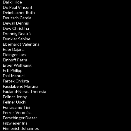
Dalik Hilde
De Paul Vincent
Deimbacher Ruth
Deutsch Carola
Dewall Dennis
Dow Christina
Drennig Beatrix
Dunkler Sabine
Eberhardt Valentina
Eder Dajana
Eidinger Lars
Einhoff Petra
Erber Wolfgang
Ertl Philipp
Essl Manuel
Fartek Christa
Fasslabend Martina
Fauland-Nerat Theresia
Fellner Jenny
Fellner Uschi
Ferragamo Tini
Ferres Veronica
Ferschinger Dieter
Filzwieser Iris
Firmenich Johannes