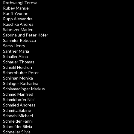
Rothwangl Teresa
Rubey Manuel
Rueff Yvonne
Rupp Alexandra
Ruschka Andrea
Sabetzer Marlen
Sabrina und Peter Köfer
Sammler Rebecca
Sams Henry
Santner Maria
Schaller Alina
Schauer Thomas
Scheikl Heidrun
Schernhuber Peter
Schilhan Monika
Schlager Katharina
Schlamadinger Markus
Schmid Manfred
Schmidhofer Nici
Schmied Andreas
Schmitz Sabine
Schnabl Michael
Schneider Fanni
Schneider Silvia
Schneller Silvia