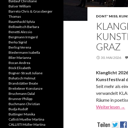
Baldauf Christiane
Balser William
Barreto Chris & Grassberger
DONT' MISS
,
KUNS
Thomas
Baumhackl Sylvia
KLANGL
Bellowitsch Barbara
Benetti Alessio
KUNST
Bergmann Irmgard
Berka Sigrid
GRAZ
Berlisg Verena
Biedermann Isabella
Blier Marianna
30. MAI 2026
Bocan Andrea
Böck Elisabeth
Klanglicht 202
Bogner-Strauß Juliane
Bohatsch Helmut
Kunstfestival
Brandstätter Beate
Seit mehr als ei
Breitebner Konstanze
verwandelt KL
Bruchmann Dalal
Brunner Philipp
Räume in poetis
Buchmann Christian
Weiterlesen
→
Budja Rudolf
Buttinger Monika
Callisti Mueller Martina
CALLISTI Müller Martina