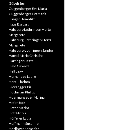
Gübeli Sigi
Guggenberger Eva Maria
Guggenberger EvaMaria
Haager Benedikt
Haas Barbara
Habsburg Lothringen Herta
Margarete
Habsburg-Lothringen Herta
Margarete
Habsburg-Lothringen Sandor
Hamel Maria Christina
Hartinger Beate
Held Oswald
Hell Lexy
Hernandez Laure
Herzl Thelma
Hierzegger Pia
Hochmair Philipp
Hoermanseder Marina
Hofer Jack
Hofer Marina
Hoff Nicola
Höfferer Lydia
Hoffmann Susanne
Höglinger Sebastian