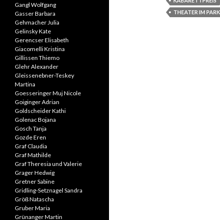
KABARETTPREIS
Gangl Wolfgang
THEATER IM PARK
Gasser Barbara
Gehmacher Julia
Gelinsky Kate
Gerencser Elisabeth
Giacomelli Kristina
Gillissen Thiemo
Glehr Alexander
Gleissenebner-Teskey
Martina
Goesseringer Muj Nicole
Goiginger Adrian
Goldscheider Kathi
Golenac Bojana
Gosch Tanja
Gozde Eren
Graf Claudia
Graf Mathilde
Graf Theresia und Valerie
Grager Hedwig
Gretner Sabine
Gridling-Setznagel Sandra
Größ Natascha
Gruber Maria
Grünanger Martin