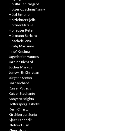
Hoislbauer Irmgard
Holzer-Luschnig Fanny
Hölzl Simone
Holzleitner Fjolla
Holzner Natalie
Honegger Peter
Hörmann Barbara
Hoschek Lena
Hruby Marianne
Inhof Kristina
Jagerhofer Hannes
Jardine Richard
Jocher Markus
Jungwirth Christian
Jürgens Stefan
Kaan Richard
Kaiser Patricia
Kaiser Stephanie
Kanyaro Brigitta
Kellersperg Isabelle
Kern Christa
Kirchberger Sonja
Kjaer Frederik
Klebow Lilian
Klein Liliana