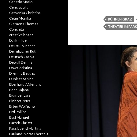
Canedo Mario
Cencig Julia
Cervenka Christina
Cetin Monika
BÜHNEN GRAZ
Clemens Thomas
THEATER IM PARK
Conchita
creative headz
Dalik Hilde
De Paul Vincent
Deimbacher Ruth
Deutsch Carola
Dewall Dennis
Dow Christina
Drennig Beatrix
Dunkler Sabine
Eberhardt Valentina
Eder Dajana
Eidinger Lars
Einhoff Petra
Erber Wolfgang
Ertl Philipp
Essl Manuel
Fartek Christa
Fasslabend Martina
Fauland-Nerat Theresia