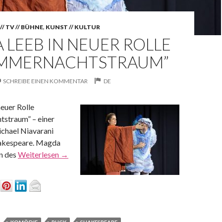
// TV // BÜHNE
,
KUNST // KULTUR
LEEB IN NEUER ROLLE
OMMERNACHTSTRAUM”
SCHREIBE EINEN KOMMENTAR
DE
euer Rolle
straum” – einer
chael Niavarani
hakespeare. Magda
n des
Weiterlesen
→