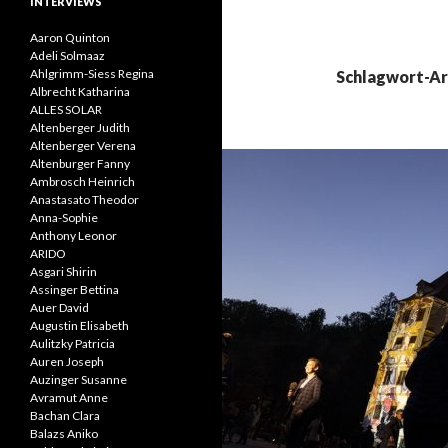
INTERVIEWS
Aaron Quinton
Adeli Solmaaz
Ahlgrimm-Siess Regina
Schlagwort-Ar
Albrecht Katharina
ALLES SOLAR
Altenberger Judith
Altenberger Verena
Altenburger Fanny
Ambrosch Heinrich
Anastasato Theodor
Anna-Sophie
Anthony Leonor
ARIDO
Asgari Shirin
Assinger Bettina
Auer David
Augustin Elisabeth
Aulitzky Patricia
Auren Joseph
Auzinger Susanne
Avramut Anne
Bachan Clara
Balazs Aniko