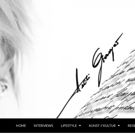
ZUM INHALT SPRINGEN
HOME
INTERVIEWS
LIFESTYLE
KUNST // KULTUR
REIS