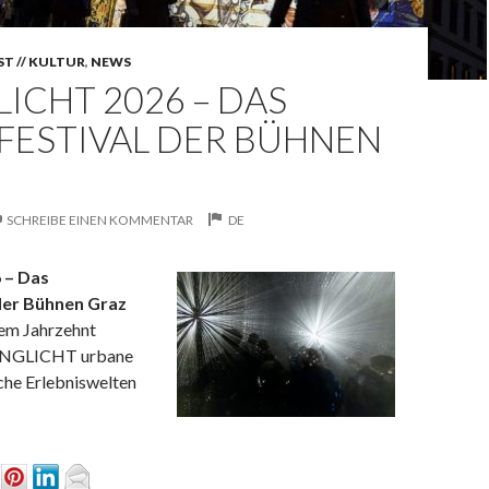
T // KULTUR
,
NEWS
ICHT 2026 – DAS
FESTIVAL DER BÜHNEN
SCHREIBE EINEN KOMMENTAR
DE
6 – Das
 der Bühnen Graz
nem Jahrzehnt
ANGLICHT urbane
che Erlebniswelten