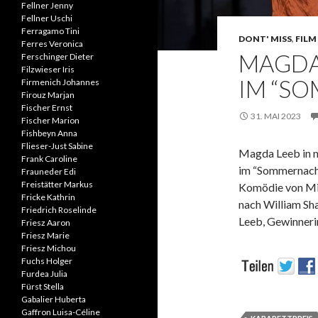
Fellner Jenny
Fellner Uschi
Ferragamo Tini
DONT' MISS
,
FILM 
Ferres Veronica
MAGDA 
Ferschinger Dieter
Filzwieser Iris
IM “S
Firmenich Johannes
Firouz Marjan
Fischer Ernst
31. MAI 2023
Fischer Marion
Fishbeyn Anna
Flieser-Just Sabine
Magda Leeb in n
Frank Caroline
im “Sommernacht
Frauneder Edi
Freistätter Markus
Komödie von Mi
Fricke Kathrin
nach William S
Friedrich Roselinde
Leeb, Gewinneri
Friesz Aaron
Friesz Marie
Friesz Michou
Fuchs Holger
Furdea Julia
Fürst Stella
Gabalier Huberta
Gaffron Luisa-Céline