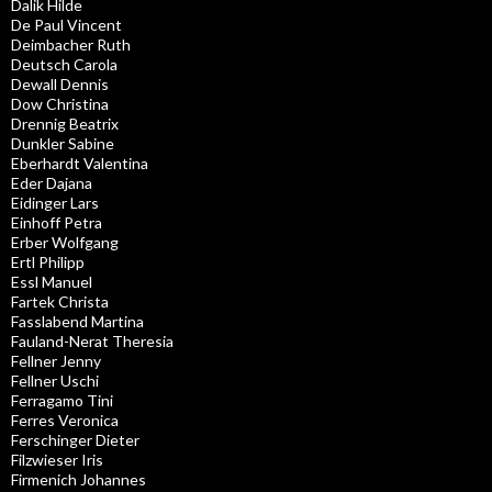
Dalik Hilde
De Paul Vincent
Deimbacher Ruth
Deutsch Carola
Dewall Dennis
Dow Christina
Drennig Beatrix
Dunkler Sabine
Eberhardt Valentina
Eder Dajana
Eidinger Lars
Einhoff Petra
Erber Wolfgang
Ertl Philipp
Essl Manuel
Fartek Christa
Fasslabend Martina
Fauland-Nerat Theresia
Fellner Jenny
Fellner Uschi
Ferragamo Tini
Ferres Veronica
Ferschinger Dieter
Filzwieser Iris
Firmenich Johannes