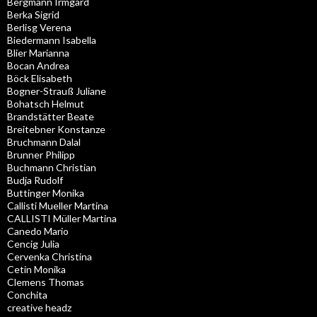
Bergmann Irmgard
Berka Sigrid
Berlisg Verena
Biedermann Isabella
Blier Marianna
Bocan Andrea
Böck Elisabeth
Bogner-Strauß Juliane
Bohatsch Helmut
Brandstätter Beate
Breitebner Konstanze
Bruchmann Dalal
Brunner Philipp
Buchmann Christian
Budja Rudolf
Buttinger Monika
Callisti Mueller Martina
CALLISTI Müller Martina
Canedo Mario
Cencig Julia
Cervenka Christina
Cetin Monika
Clemens Thomas
Conchita
creative headz