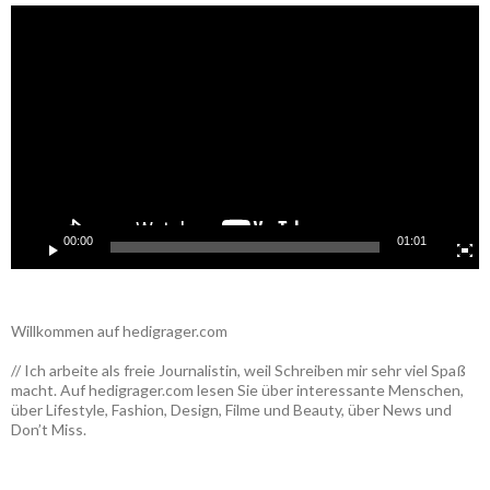
Video-
Player
00:00
01:01
Willkommen auf hedigrager.com
// Ich arbeite als freie Journalistin, weil Schreiben mir sehr viel Spaß
macht. Auf hedigrager.com lesen Sie über interessante Menschen,
über Lifestyle, Fashion, Design, Filme und Beauty, über News und
Don’t Miss.