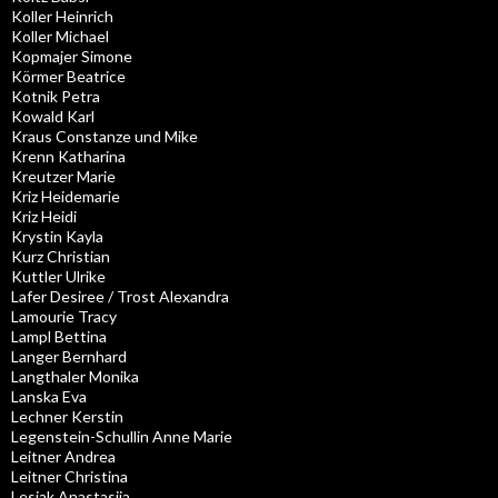
Koller Heinrich
Koller Michael
Kopmajer Simone
Körmer Beatrice
Kotnik Petra
Kowald Karl
Kraus Constanze und Mike
Krenn Katharina
Kreutzer Marie
Kriz Heidemarie
Kriz Heidi
Krystin Kayla
Kurz Christian
Kuttler Ulrike
Lafer Desiree / Trost Alexandra
Lamourie Tracy
Lampl Bettina
Langer Bernhard
Langthaler Monika
Lanska Eva
Lechner Kerstin
Legenstein-Schullin Anne Marie
Leitner Andrea
Leitner Christina
Lesjak Anastasija