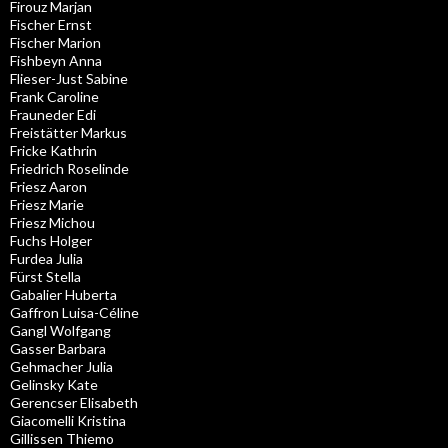
Firouz Marjan
Fischer Ernst
Fischer Marion
Fishbeyn Anna
Flieser-Just Sabine
Frank Caroline
Frauneder Edi
Freistätter Markus
Fricke Kathrin
Friedrich Roselinde
Friesz Aaron
Friesz Marie
Friesz Michou
Fuchs Holger
Furdea Julia
Fürst Stella
Gabalier Huberta
Gaffron Luisa-Céline
Gangl Wolfgang
Gasser Barbara
Gehmacher Julia
Gelinsky Kate
Gerencser Elisabeth
Giacomelli Kristina
Gillissen Thiemo