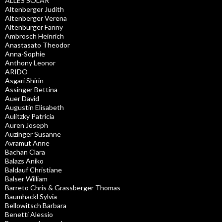
ALLES SOLAR
Altenberger Judith
Altenberger Verena
Altenburger Fanny
Ambrosch Heinrich
Anastasato Theodor
Anna-Sophie
Anthony Leonor
ARIDO
Asgari Shirin
Assinger Bettina
Auer David
Augustin Elisabeth
Aulitzky Patricia
Auren Joseph
Auzinger Susanne
Avramut Anne
Bachan Clara
Balazs Aniko
Baldauf Christiane
Balser William
Barreto Chris & Grassberger Thomas
Baumhackl Sylvia
Bellowitsch Barbara
Benetti Alessio