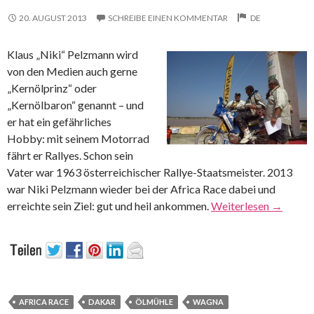
20. AUGUST 2013
SCHREIBE EINEN KOMMENTAR
DE
Klaus „Niki“ Pelzmann wird
von den Medien auch gerne
„Kernölprinz“ oder
„Kernölbaron“ genannt – und
er hat ein gefährliches
Hobby: mit seinem Motorrad
fährt er Rallyes. Schon sein
Vater war 1963 österreichischer Rallye-Staatsmeister. 2013
war Niki Pelzmann wieder bei der Africa Race dabei und
erreichte sein Ziel: gut und heil ankommen.
Weiterlesen
→
AFRICA RACE
DAKAR
ÖLMÜHLE
WAGNA