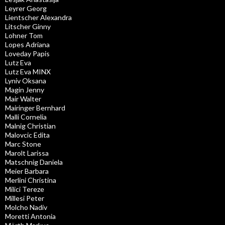
Leyrer Georg
Lientscher Alexandra
Litscher Ginny
Lohner Tom
Lopes Adriana
Loveday Papis
Lutz Eva
Lutz Eva MINX
Lyniv Oksana
Magin Jenny
Mair Walter
Mairinger Bernhard
Malli Cornelia
Malnig Christian
Malovcic Edita
Marc Stone
Marolt Larissa
Matschnig Daniela
Meier Barbara
Merlini Christina
Milici Tereze
Millesi Peter
Molcho Nadiv
Moretti Antonia