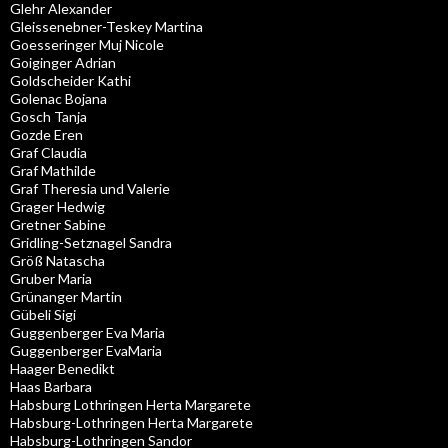
Glehr Alexander
Gleissenebner-Teskey Martina
Goesseringer Muj Nicole
Goiginger Adrian
Goldscheider Kathi
Golenac Bojana
Gosch Tanja
Gozde Eren
Graf Claudia
Graf Mathilde
Graf Theresia und Valerie
Grager Hedwig
Gretner Sabine
Gridling-Setznagel Sandra
Größ Natascha
Gruber Maria
Grünanger Martin
Gübeli Sigi
Guggenberger Eva Maria
Guggenberger EvaMaria
Haager Benedikt
Haas Barbara
Habsburg Lothringen Herta Margarete
Habsburg-Lothringen Herta Margarete
Habsburg-Lothringen Sandor