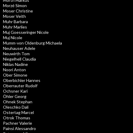
Mörth Markus
Morzé Simon
Moser Christine
Moser Veith
Muhr Barbara
Muhr Marlies
Muj Goesseringer Nicole
Muj Nicole
Mumm-von Oldenburg Michaela
Neuhauser Adele
Neuwirth Tom
Niegelhell Claudia
Niklas Nadine
Noori Anton
Ober Simone
Oberbichler Hannes
Oberrauter Rudolf
Ochsner Kari
Öhler Georg
Ohnek Stephan
Oleschko Dali
Ostertag Marcel
Otrok Thomas
Pachner Valerie
Painsi Alessandro