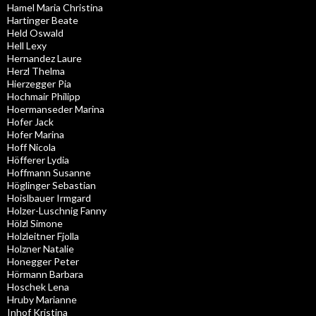
Hamel Maria Christina
Hartinger Beate
Held Oswald
Hell Lexy
Hernandez Laure
Herzl Thelma
Hierzegger Pia
Hochmair Philipp
Hoermanseder Marina
Hofer Jack
Hofer Marina
Hoff Nicola
Höfferer Lydia
Hoffmann Susanne
Höglinger Sebastian
Hoislbauer Irmgard
Holzer-Luschnig Fanny
Hölzl Simone
Holzleitner Fjolla
Holzner Natalie
Honegger Peter
Hörmann Barbara
Hoschek Lena
Hruby Marianne
Inhof Kristina