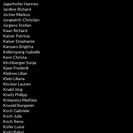
Jagerhofer Hannes
Jardine Richard
Jocher Markus
Jungwirth Christian
Jürgens Stefan
Kaan Richard
Kaiser Patricia
Kaiser Stephanie
Kanyaro Brigitta
Kellersperg Isabelle
Kern Christa
Kirchberger Sonja
Kjaer Frederik
Klebow Lilian
Klein Liliana
Klocker Lauren
Knabl Jörg
Knefz Philipp
Kniepeiss Mathias
Knoebl Benjamin
Koch Gabriele
Koch Julia
Koch Rene
Köfer Luise
Koitz Babsi