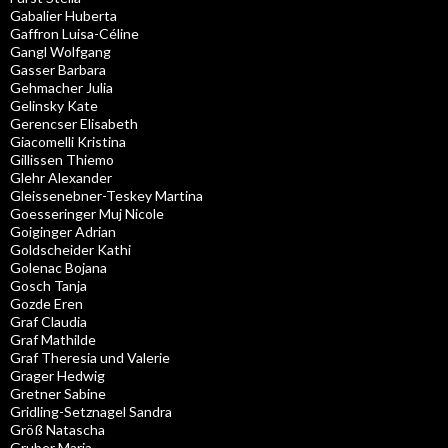
Gabalier Huberta
Gaffron Luisa-Céline
Gangl Wolfgang
Gasser Barbara
Gehmacher Julia
Gelinsky Kate
Gerencser Elisabeth
Giacomelli Kristina
Gillissen Thiemo
Glehr Alexander
Gleissenebner-Teskey Martina
Goesseringer Muj Nicole
Goiginger Adrian
Goldscheider Kathi
Golenac Bojana
Gosch Tanja
Gozde Eren
Graf Claudia
Graf Mathilde
Graf Theresia und Valerie
Grager Hedwig
Gretner Sabine
Gridling-Setznagel Sandra
Größ Natascha
Gruber Maria