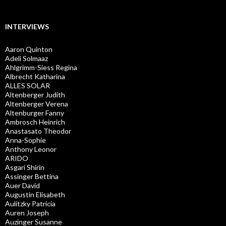
INTERVIEWS
Aaron Quinton
Adeli Solmaaz
Ahlgrimm-Siess Regina
Albrecht Katharina
ALLES SOLAR
Altenberger Judith
Altenberger Verena
Altenburger Fanny
Ambrosch Heinrich
Anastasato Theodor
Anna-Sophie
Anthony Leonor
ARIDO
Asgari Shirin
Assinger Bettina
Auer David
Augustin Elisabeth
Aulitzky Patricia
Auren Joseph
Auzinger Susanne