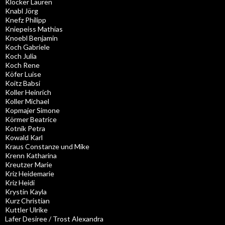
Klocker Lauren
Knabl Jörg
Knefz Philipp
Kniepeiss Mathias
Knoebl Benjamin
Koch Gabriele
Koch Julia
Koch Rene
Köfer Luise
Koitz Babsi
Koller Heinrich
Koller Michael
Kopmajer Simone
Körmer Beatrice
Kotnik Petra
Kowald Karl
Kraus Constanze und Mike
Krenn Katharina
Kreutzer Marie
Kriz Heidemarie
Kriz Heidi
Krystin Kayla
Kurz Christian
Kuttler Ulrike
Lafer Desiree / Trost Alexandra