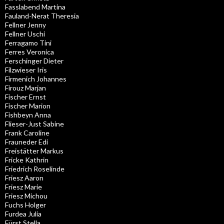
Fasslabend Martina
Fauland-Nerat Theresia
Fellner Jenny
Fellner Uschi
Ferragamo Tini
Ferres Veronica
Ferschinger Dieter
Filzwieser Iris
Firmenich Johannes
Firouz Marjan
Fischer Ernst
Fischer Marion
Fishbeyn Anna
Flieser-Just Sabine
Frank Caroline
Frauneder Edi
Freistätter Markus
Fricke Kathrin
Friedrich Roselinde
Friesz Aaron
Friesz Marie
Friesz Michou
Fuchs Holger
Furdea Julia
Fürst Stella