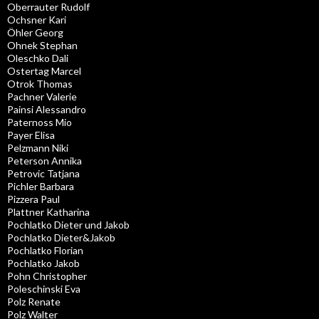
Oberrauter Rudolf
Ochsner Kari
Öhler Georg
Ohnek Stephan
Oleschko Dali
Ostertag Marcel
Otrok Thomas
Pachner Valerie
Painsi Alessandro
Paternoss Mio
Payer Elisa
Pelzmann Niki
Peterson Annika
Petrovic Tatjana
Pichler Barbara
Pizzera Paul
Plattner Katharina
Pochlatko Dieter und Jakob
Pochlatko Dieter&Jakob
Pochlatko Florian
Pochlatko Jakob
Pohn Christopher
Poleschinski Eva
Polz Renate
Polz Walter