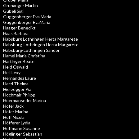
Grünanger Martin
Gübeli Sigi
Guggenberger Eva Maria
Guggenberger EvaMaria
Haager Benedikt
Haas Barbara
Habsburg Lothringen Herta Margarete
Habsburg-Lothringen Herta Margarete
Habsburg-Lothringen Sandor
Hamel Maria Christina
Hartinger Beate
Held Oswald
Hell Lexy
Hernandez Laure
Herzl Thelma
Hierzegger Pia
Hochmair Philipp
Hoermanseder Marina
Hofer Jack
Hofer Marina
Hoff Nicola
Höfferer Lydia
Hoffmann Susanne
Höglinger Sebastian