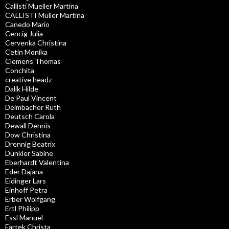
Callisti Mueller Martina
CALLISTI Müller Martina
Canedo Mario
Cencig Julia
Cervenka Christina
Cetin Monika
Clemens Thomas
Conchita
creative headz
Dalik Hilde
De Paul Vincent
Deimbacher Ruth
Deutsch Carola
Dewall Dennis
Dow Christina
Drennig Beatrix
Dunkler Sabine
Eberhardt Valentina
Eder Dajana
Eidinger Lars
Einhoff Petra
Erber Wolfgang
Ertl Philipp
Essl Manuel
Fartek Christa