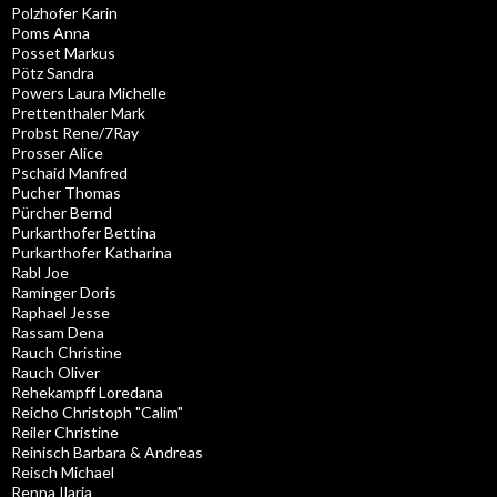
Polzhofer Karin
Poms Anna
Posset Markus
Pötz Sandra
Powers Laura Michelle
Prettenthaler Mark
Probst Rene/7Ray
Prosser Alice
Pschaid Manfred
Pucher Thomas
Pürcher Bernd
Purkarthofer Bettina
Purkarthofer Katharina
Rabl Joe
Raminger Doris
Raphael Jesse
Rassam Dena
Rauch Christine
Rauch Oliver
Rehekampff Loredana
Reicho Christoph "Calim"
Reiler Christine
Reinisch Barbara & Andreas
Reisch Michael
Renna Ilaria