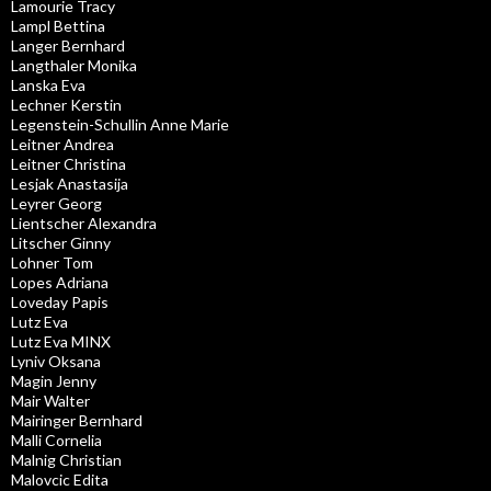
Lamourie Tracy
Lampl Bettina
Langer Bernhard
Langthaler Monika
Lanska Eva
Lechner Kerstin
Legenstein-Schullin Anne Marie
Leitner Andrea
Leitner Christina
Lesjak Anastasija
Leyrer Georg
Lientscher Alexandra
Litscher Ginny
Lohner Tom
Lopes Adriana
Loveday Papis
Lutz Eva
Lutz Eva MINX
Lyniv Oksana
Magin Jenny
Mair Walter
Mairinger Bernhard
Malli Cornelia
Malnig Christian
Malovcic Edita