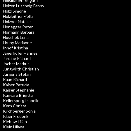
Hoislbauer Irmgard
Holzer-Luschnig Fanny
Hölzl Simone
Holzleitner Fjolla
Holzner Natalie
Honegger Peter
Hörmann Barbara
Hoschek Lena
Hruby Marianne
Inhof Kristina
Jagerhofer Hannes
Jardine Richard
Jocher Markus
Jungwirth Christian
Jürgens Stefan
Kaan Richard
Kaiser Patricia
Kaiser Stephanie
Kanyaro Brigitta
Kellersperg Isabelle
Kern Christa
Kirchberger Sonja
Kjaer Frederik
Klebow Lilian
Klein Liliana