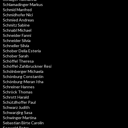
Schlamadinger Markus
Schmid Manfred
Schmidhofer Nici
Schmied Andreas
Schmitz Sabine
Schnabl Michael
Schneider Fanni
Schneider Silvia
Schneller Silvia
Schober Delia Esteria
Schober Sarah
Schöffel Theresa
Schöffel-Zahlbruckner Resi
Schölnberger Michaela
Schönburg Constantin
Schönburg-Meran Itha
Schreiner Hannes
Schröck Thomas
Schrott Harald
Schützlhoffer Paul
Schwarz Judith
Schwarzjirg Sasa
Schwinger Martina
Sebastian Birte Carolin
Seewald Petra