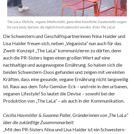
The LaLa: Ehrliche, vegane Inhaltsstoffe, ganz ohne künstliche Zusatzstoffe sorgen
für very tasty Speisen, die täglich frisch zubereitet werden. (Foto The LaLa)
Die Schwestern und Geschäftspartnerinnen Nina Haider und
Lisa Haider freuen sich, neben „Veganista” nun auch für das
Zweit-Konzept „The LaLa” kommunizieren zu dürfen, denn
auch die PR-Sisters legen einen großen Wert auf eine
nachhaltige und ausgewogene Ernährung. So haben sich die
beiden Schwestern-Duos gefunden und zeigen mit vereinten
Kräften, dass eine gesunde, vegane Ernährung nicht langweilig
ist. Raus aus dem Tofu-Gemüse-Eck – und rein in den urbanen,
veganen Lifestyle! So lautet die Devise – sowohl bei der
Produktion von „The LaLa“ – als auch in der Kommunikation.
Cecilia Havmöller & Susanna Paller, Gründerinnen von „The LaLa“
über die zukünftige Zusammenarbeit:
„Mit den PR-Sisters Nina und Lisa Haider ist ein Schwestern-