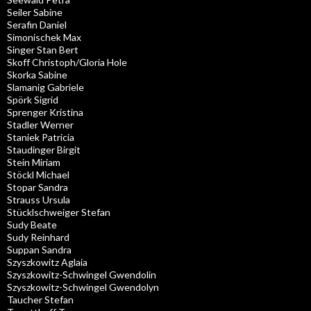
Seiler Sabine
Serafin Daniel
Simonischek Max
Singer Stan Bert
Skoff Christoph/Gloria Hole
Skorka Sabine
Slamanig Gabriele
Spörk Sigrid
Sprenger Kristina
Stadler Werner
Staniek Patricia
Staudinger Birgit
Stein Miriam
Stöckl Michael
Stopar Sandra
Strauss Ursula
Stücklschweiger Stefan
Sudy Beate
Sudy Reinhard
Suppan Sandra
Szyszkowitz Aglaia
Szyszkowitz-Schwingel Gwendolin
Szyszkowitz-Schwingel Gwendolyn
Taucher Stefan