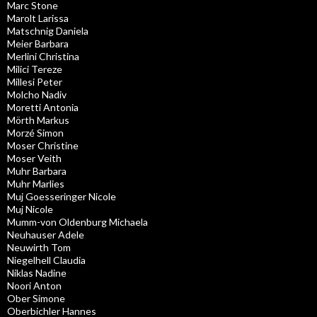
Marc Stone
Marolt Larissa
Matschnig Daniela
Meier Barbara
Merlini Christina
Milici Tereze
Millesi Peter
Molcho Nadiv
Moretti Antonia
Mörth Markus
Morzé Simon
Moser Christine
Moser Veith
Muhr Barbara
Muhr Marlies
Muj Goesseringer Nicole
Muj Nicole
Mumm-von Oldenburg Michaela
Neuhauser Adele
Neuwirth Tom
Niegelhell Claudia
Niklas Nadine
Noori Anton
Ober Simone
Oberbichler Hannes