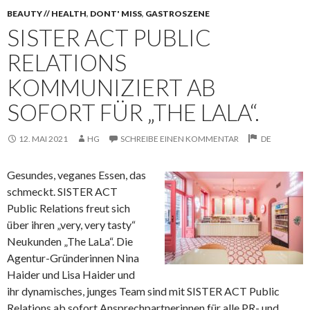
BEAUTY // HEALTH
,
DONT' MISS
,
GASTROSZENE
SISTER ACT PUBLIC
RELATIONS
KOMMUNIZIERT AB
SOFORT FÜR „THE LALA“.
12. MAI 2021
HG
SCHREIBE EINEN KOMMENTAR
DE
Gesundes, veganes Essen, das
schmeckt. SISTER ACT
Public Relations freut sich
über ihren „very, very tasty“
Neukunden „The LaLa“. Die
Agentur-Gründerinnen Nina
Haider und Lisa Haider und
ihr
dynamisches, junges Team sind mit SISTER ACT Public
Relations ab sofort Ansprechpartnerinnen für alle PR- und