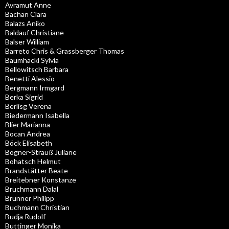
Avramut Anne
Bachan Clara
Balazs Aniko
Baldauf Christiane
Balser William
Barreto Chris & Grassberger Thomas
Baumhackl Sylvia
Bellowitsch Barbara
Benetti Alessio
Bergmann Irmgard
Berka Sigrid
Berlisg Verena
Biedermann Isabella
Blier Marianna
Bocan Andrea
Böck Elisabeth
Bogner-Strauß Juliane
Bohatsch Helmut
Brandstätter Beate
Breitebner Konstanze
Bruchmann Dalal
Brunner Philipp
Buchmann Christian
Budja Rudolf
Buttinger Monika