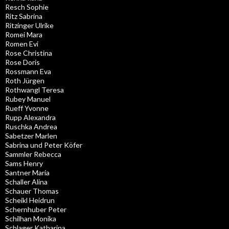
Resch Sophie
Ritz Sabrina
Ritzinger Ulrike
Romei Mara
Romen Evi
Rose Christina
Rose Doris
Rossmann Eva
Roth Jürgen
Rothwangl Teresa
Rubey Manuel
Rueff Yvonne
Rupp Alexandra
Ruschka Andrea
Sabetzer Marlen
Sabrina und Peter Köfer
Sammler Rebecca
Sams Henry
Santner Maria
Schaller Alina
Schauer Thomas
Scheikl Heidrun
Schernhuber Peter
Schilhan Monika
Schlager Katharina