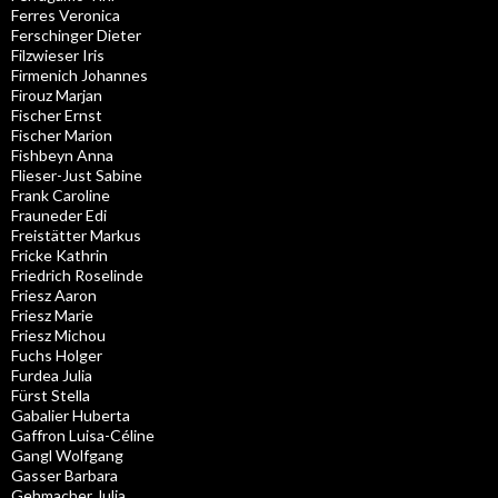
Ferres Veronica
Ferschinger Dieter
Filzwieser Iris
Firmenich Johannes
Firouz Marjan
Fischer Ernst
Fischer Marion
Fishbeyn Anna
Flieser-Just Sabine
Frank Caroline
Frauneder Edi
Freistätter Markus
Fricke Kathrin
Friedrich Roselinde
Friesz Aaron
Friesz Marie
Friesz Michou
Fuchs Holger
Furdea Julia
Fürst Stella
Gabalier Huberta
Gaffron Luisa-Céline
Gangl Wolfgang
Gasser Barbara
Gehmacher Julia