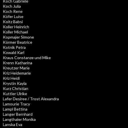
Koch Gabriele
Koch Julia
Koch Rene
Köfer Luise
Koitz Babsi
Koller Heinrich
Koller Michael
Kopmajer Simone
Körmer Beatrice
Kotnik Petra
Kowald Karl
Kraus Constanze und Mike
Krenn Katharina
Kreutzer Marie
Kriz Heidemarie
Kriz Heidi
Krystin Kayla
Kurz Christian
Kuttler Ulrike
Lafer Desiree / Trost Alexandra
Lamourie Tracy
Lampl Bettina
Langer Bernhard
Langthaler Monika
Lanska Eva