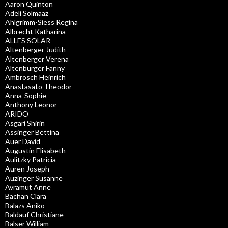
Aaron Quinton
Adeli Solmaaz
Ahlgrimm-Siess Regina
Albrecht Katharina
ALLES SOLAR
Altenberger Judith
Altenberger Verena
Altenburger Fanny
Ambrosch Heinrich
Anastasato Theodor
Anna-Sophie
Anthony Leonor
ARIDO
Asgari Shirin
Assinger Bettina
Auer David
Augustin Elisabeth
Aulitzky Patricia
Auren Joseph
Auzinger Susanne
Avramut Anne
Bachan Clara
Balazs Aniko
Baldauf Christiane
Balser William