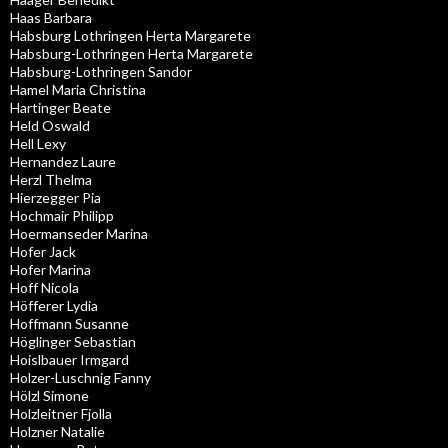
Haas Barbara
Habsburg Lothringen Herta Margarete
Habsburg-Lothringen Herta Margarete
Habsburg-Lothringen Sandor
Hamel Maria Christina
Hartinger Beate
Held Oswald
Hell Lexy
Hernandez Laure
Herzl Thelma
Hierzegger Pia
Hochmair Philipp
Hoermanseder Marina
Hofer Jack
Hofer Marina
Hoff Nicola
Höfferer Lydia
Hoffmann Susanne
Höglinger Sebastian
Hoislbauer Irmgard
Holzer-Luschnig Fanny
Hölzl Simone
Holzleitner Fjolla
Holzner Natalie