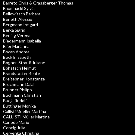
Barreto Chris & Grassberger Thomas
Baumhackl Sylvia
Bellowitsch Barbara
Benetti Alessio
Bergmann Irmgard
Berka Sigrid
Berlisg Verena
Biedermann Isabella
Blier Marianna
Bocan Andrea
Böck Elisabeth
Bogner-Strauß Juliane
Bohatsch Helmut
Brandstätter Beate
Breitebner Konstanze
Bruchmann Dalal
Brunner Philipp
Buchmann Christian
Budja Rudolf
Buttinger Monika
Callisti Mueller Martina
CALLISTI Müller Martina
Canedo Mario
Cencig Julia
Cervenka Christina