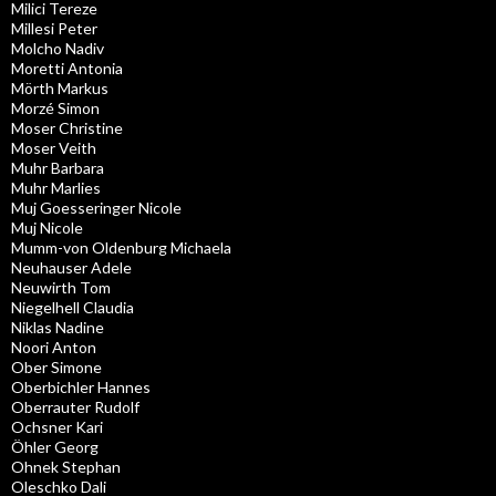
Milici Tereze
Millesi Peter
Molcho Nadiv
Moretti Antonia
Mörth Markus
Morzé Simon
Moser Christine
Moser Veith
Muhr Barbara
Muhr Marlies
Muj Goesseringer Nicole
Muj Nicole
Mumm-von Oldenburg Michaela
Neuhauser Adele
Neuwirth Tom
Niegelhell Claudia
Niklas Nadine
Noori Anton
Ober Simone
Oberbichler Hannes
Oberrauter Rudolf
Ochsner Kari
Öhler Georg
Ohnek Stephan
Oleschko Dali