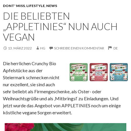
DONT' MISS
,
LIFESTYLE
,
NEWS
DIE BELIEBTEN
„APPLETINIES“ NUN AUCH
VEGAN
13. MÄRZ 2022
HG
SCHREIBE EINEN KOMMENTAR
DE
Die herrlichen Crunchy Bio
Apfelstücke aus der
Steiermark schmecken nicht
nur exzellent, sie sind auch
sehr beliebt als
Firmengeschenke, als Oster- oder
Weihnachtsgrüße und als ‚Mitbringsl‘ zu Einladungen. Und
jetzt wurde das Angebot von APPLETINIES noch um einige
köstliche vegane Sorgen erweitert.