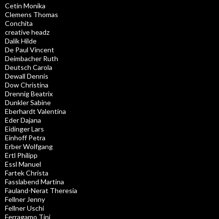
Cetin Monika
Clemens Thomas
Conchita
creative headz
Dalik Hilde
De Paul Vincent
Deimbacher Ruth
Deutsch Carola
Dewall Dennis
Dow Christina
Drennig Beatrix
Dunkler Sabine
Eberhardt Valentina
Eder Dajana
Eidinger Lars
Einhoff Petra
Erber Wolfgang
Ertl Philipp
Essl Manuel
Fartek Christa
Fasslabend Martina
Fauland-Nerat Theresia
Fellner Jenny
Fellner Uschi
Ferragamo Tini