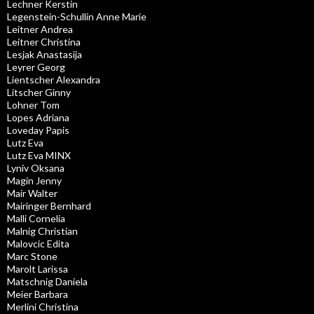
Lechner Kerstin
Legenstein-Schullin Anne Marie
Leitner Andrea
Leitner Christina
Lesjak Anastasija
Leyrer Georg
Lientscher Alexandra
Litscher Ginny
Lohner Tom
Lopes Adriana
Loveday Papis
Lutz Eva
Lutz Eva MINX
Lyniv Oksana
Magin Jenny
Mair Walter
Mairinger Bernhard
Malli Cornelia
Malnig Christian
Malovcic Edita
Marc Stone
Marolt Larissa
Matschnig Daniela
Meier Barbara
Merlini Christina