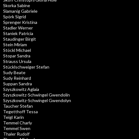
Skorka Sabine
Slamanig Gabriele
Spörk Sigrid
Sprenger Kristina
Stadler Werner
Staniek Patricia
Staudinger Birgit
Stein Miriam
Stöckl Michael
Stopar Sandra
Strauss Ursula
Stücklschweiger Stefan
Sudy Beate
Sudy Reinhard
Suppan Sandra
Szyszkowitz Aglaia
Szyszkowitz-Schwingel Gwendolin
Szyszkowitz-Schwingel Gwendolyn
Taucher Stefan
Tegetthoff Tessa
Teigl Karin
Temmel Charly
Temmel Swen
Thaler Rudolf