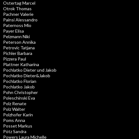
Ostertag Marcel
Otrok Thomas
Pachner Valerie
Painsi Alessandro
Paternoss Mio
Payer Elisa
Pelzmann Niki
Peterson Annika
Petrovic Tatjana
Pichler Barbara
Pizzera Paul
Plattner Katharina
Pochlatko Dieter und Jakob
Pochlatko Dieter&Jakob
Pochlatko Florian
Pochlatko Jakob
Pohn Christopher
Poleschinski Eva
Polz Renate
Polz Walter
Polzhofer Karin
Poms Anna
Posset Markus
Pötz Sandra
Powers Laura Michelle