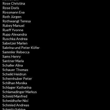
Rose Christina
Rose Doris
Rossmann Eva
Roth Jürgen
Rothwangl Teresa
Rubey Manuel
Rueff Yvonne
Rupp Alexandra
Ruschka Andrea
Sabetzer Marlen
Sabrina und Peter Köfer
Sammler Rebecca
Sams Henry
Santner Maria
Schaller Alina
Schauer Thomas
Scheikl Heidrun
Schernhuber Peter
Schilhan Monika
Schlager Katharina
Schlamadinger Markus
Schmid Manfred
Schmidhofer Nici
Schmied Andreas
Schmitz Sabine