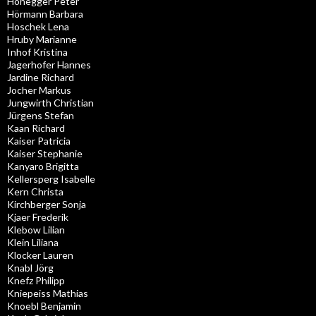
Honegger Peter
Hörmann Barbara
Hoschek Lena
Hruby Marianne
Inhof Kristina
Jagerhofer Hannes
Jardine Richard
Jocher Markus
Jungwirth Christian
Jürgens Stefan
Kaan Richard
Kaiser Patricia
Kaiser Stephanie
Kanyaro Brigitta
Kellersperg Isabelle
Kern Christa
Kirchberger Sonja
Kjaer Frederik
Klebow Lilian
Klein Liliana
Klocker Lauren
Knabl Jörg
Knefz Philipp
Kniepeiss Mathias
Knoebl Benjamin