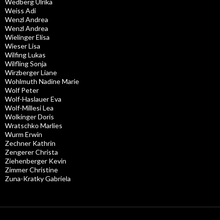
Wedberg Ulrika
Weiss Adi
Wenzl Andrea
Wenzl Andrea
Wielinger Elisa
Wieser Lisa
Wilfing Lukas
Wilfling Sonja
Wirzberger Liane
Wohlmuth Nadine Marie
Wolf Peter
Wolf-Haslauer Eva
Wolf-Millesi Lea
Wolkinger Doris
Wratschko Marlies
Wurm Erwin
Zechner Kathrin
Zengerer Christa
Ziehenberger Kevin
Zimmer Christine
Zuna-Kratky Gabriela