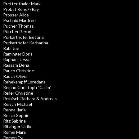
Prettenthaler Mark
Probst Rene/7Ray
Prosser Alice
Pschaid Manfred
Pucher Thomas
Pürcher Bernd
Purkarthofer Bettina
Purkarthofer Katharina
Rabl Joe
Raminger Doris
Raphael Jesse
Rassam Dena
Rauch Christine
Rauch Oliver
Rehekampff Loredana
Reicho Christoph "Calim"
Reiler Christine
Reinisch Barbara & Andreas
Reisch Michael
Renna Ilaria
Resch Sophie
Ritz Sabrina
Ritzinger Ulrike
Romei Mara
Romen Evi