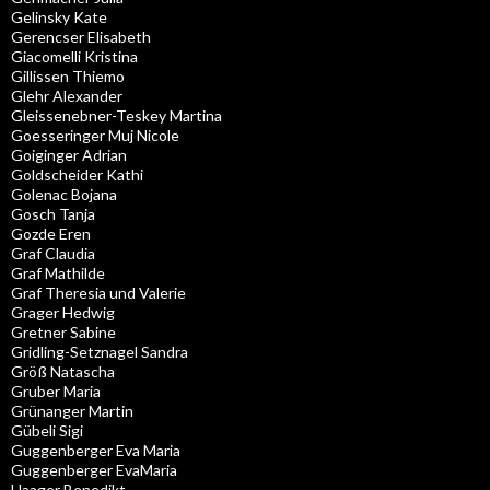
Gelinsky Kate
Gerencser Elisabeth
Giacomelli Kristina
Gillissen Thiemo
Glehr Alexander
Gleissenebner-Teskey Martina
Goesseringer Muj Nicole
Goiginger Adrian
Goldscheider Kathi
Golenac Bojana
Gosch Tanja
Gozde Eren
Graf Claudia
Graf Mathilde
Graf Theresia und Valerie
Grager Hedwig
Gretner Sabine
Gridling-Setznagel Sandra
Größ Natascha
Gruber Maria
Grünanger Martin
Gübeli Sigi
Guggenberger Eva Maria
Guggenberger EvaMaria
Haager Benedikt