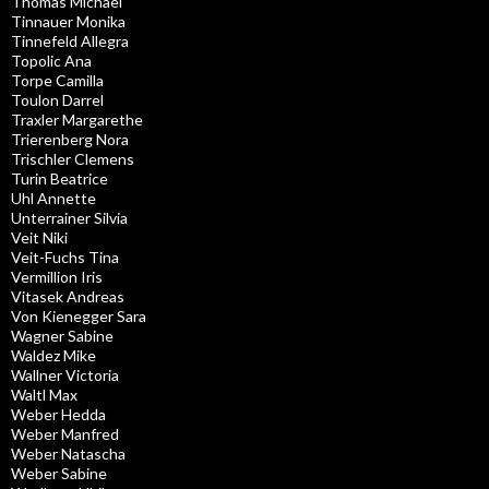
Thomas Michael
Tinnauer Monika
Tinnefeld Allegra
Topolic Ana
Torpe Camilla
Toulon Darrel
Traxler Margarethe
Trierenberg Nora
Trischler Clemens
Turin Beatrice
Uhl Annette
Unterrainer Silvia
Veit Niki
Veit-Fuchs Tina
Vermillion Iris
Vitasek Andreas
Von Kienegger Sara
Wagner Sabine
Waldez Mike
Wallner Victoria
Waltl Max
Weber Hedda
Weber Manfred
Weber Natascha
Weber Sabine