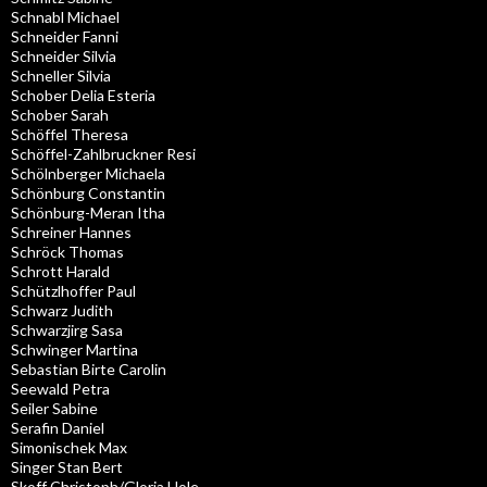
Schnabl Michael
Schneider Fanni
Schneider Silvia
Schneller Silvia
Schober Delia Esteria
Schober Sarah
Schöffel Theresa
Schöffel-Zahlbruckner Resi
Schölnberger Michaela
Schönburg Constantin
Schönburg-Meran Itha
Schreiner Hannes
Schröck Thomas
Schrott Harald
Schützlhoffer Paul
Schwarz Judith
Schwarzjirg Sasa
Schwinger Martina
Sebastian Birte Carolin
Seewald Petra
Seiler Sabine
Serafin Daniel
Simonischek Max
Singer Stan Bert
Skoff Christoph/Gloria Hole