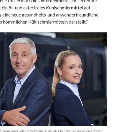
. Stolz erklärt die Unternehmerin „ihr“ Produkt:
in öl- und esterfreies Kühlschmiermittel auf
s eine neue gesundheits-und anwenderfreundliche
erkömmlichen Kühlschmiermitteln darstellt.“
it ihrem Vater Johann Kellersperg, der als Chemiker schon in den 1980er