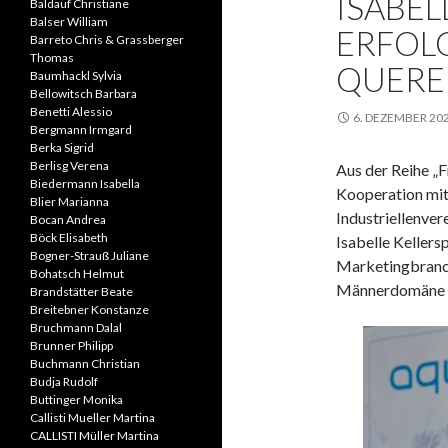
ISABEL
Baldauf Christiane
Balser William
ERFOL
Barreto Chris & Grassberger
Thomas
QUERE
Baumhackl Sylvia
Bellowitsch Barbara
Benetti Alessio
6. DEZEMBER 20
Bergmann Irmgard
Berka Sigrid
Berlisg Verena
Aus der Reihe „F
Biedermann Isabella
Kooperation mit
Blier Marianna
Industriellenver
Bocan Andrea
Böck Elisabeth
Isabelle Kellers
Bogner-Strauß Juliane
Marketingbranc
Bohatsch Helmut
Männerdomäne 
Brandstätter Beate
Breitebner Konstanze
Bruchmann Dalal
Brunner Philipp
Buchmann Christian
Budja Rudolf
Buttinger Monika
Callisti Mueller Martina
CALLISTI Müller Martina