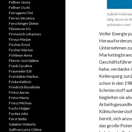
Fellner Jenny
Fellner Uschi
Ferragamo Tini
Isabelle Kellersp
Ferres Veronica
tätig, bevor sie
Ferschinger Dieter
polsterpics.com)
Filzwieser Iris
Voller Energie p
Firmenich Johannes
Firouz Marjan
Herausforderun
Fischer Ernst
Unternehmen zu 
Fischer Marion
Marketingbranche
Fishbeyn Anna
Flieser-Just Sabine
Geschäftsführer
Frank Caroline
habe, verdanke i
Frauneder Edi
Kellersperg zur
Freistätter Markus
Fricke Kathrin
schon in den 198
Friedrich Roselinde
Schmierstoff auf
Friesz Aaron
begleiten sie al
Friesz Marie
Friesz Michou
Arbeitsgesundhei
Fuchs Holger
Kühlschmierstoff
Furdea Julia
bereit, sich anz
Fürst Stella
Gabalier Huberta
das große Pote
Gaffron Luisa-Céline