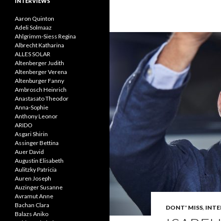
INTERVIEWS
Aaron Quinton
Adeli Solmaaz
Ahlgrimm-Siess Regina
Albrecht Katharina
ALLES SOLAR
Altenberger Judith
Altenberger Verena
Altenburger Fanny
Ambrosch Heinrich
Anastasato Theodor
Anna-Sophie
Anthony Leonor
ARIDO
Asgari Shirin
Assinger Bettina
Auer David
Augustin Elisabeth
Aulitzky Patricia
Auren Joseph
Auzinger Susanne
Avramut Anne
Bachan Clara
DONT' MISS
,
INTE
Balazs Aniko