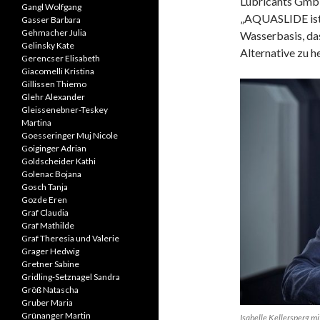
Lubricants GmbH
Gangl Wolfgang
„AQUASLIDE ist e
Gasser Barbara
Gehmacher Julia
Wasserbasis, da
Gelinsky Kate
Alternative zu h
Gerencser Elisabeth
Giacomelli Kristina
Gillissen Thiemo
Glehr Alexander
Gleissenebner-Teskey
Martina
Goesseringer Muj Nicole
Goiginger Adrian
Goldscheider Kathi
Golenac Bojana
Gosch Tanja
Gozde Eren
Graf Claudia
Graf Mathilde
Graf Theresia und Valerie
Grager Hedwig
Gretner Sabine
Gridling-Setznagel Sandra
Größ Natascha
Gruber Maria
Grünanger Martin
Isabelle Kellersperg m