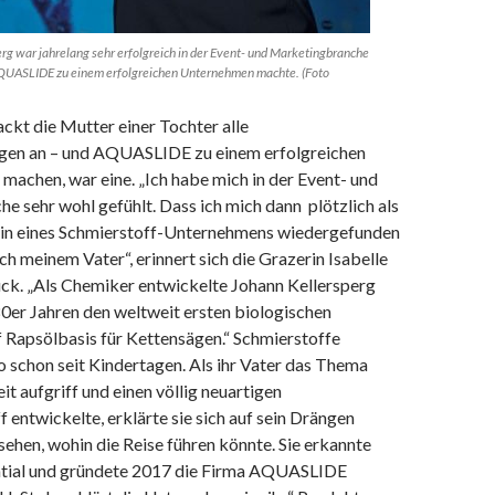
erg war jahrelang sehr erfolgreich in der Event- und Marketingbranche
 AQUASLIDE zu einem erfolgreichen Unternehmen machte. (Foto
ackt die Mutter einer Tochter alle
gen an – und AQUASLIDE zu einem erfolgreichen
machen, war eine. „Ich habe mich in der Event- und
 sehr wohl gefühlt. Dass ich mich dann plötzlich als
in eines Schmierstoff-Unternehmens wiedergefunden
ch meinem Vater“, erinnert sich die Grazerin Isabelle
ück. „Als Chemiker entwickelte Johann Kellersperg
0er Jahren den weltweit ersten biologischen
 Rapsölbasis für Kettensägen.“ Schmierstoffe
so schon seit Kindertagen. Als ihr Vater das Thema
t aufgriff und einen völlig neuartigen
 entwickelte, erklärte sie sich auf sein Drängen
usehen, wohin die Reise führen könnte. Sie erkannte
ntial und gründete 2017 die Firma AQUASLIDE