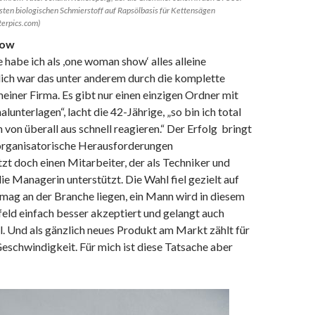
sten biologischen Schmierstoff auf Rapsölbasis für Kettensägen
terpics.com)
how
e habe ich als ,one woman show‘ alles alleine
ch war das unter anderem durch die komplette
meiner Firma. Es gibt nur einen einzigen Ordner mit
lunterlagen“, lacht die 42-Jährige, „so bin ich total
n von überall aus schnell reagieren.“ Der Erfolg bringt
 organisatorische Herausforderungen
etzt doch einen Mitarbeiter, der als Techniker und
e Managerin unterstützt. Die Wahl fiel gezielt auf
mag an der Branche liegen, ein Mann wird in diesem
eld einfach besser akzeptiert und gelangt auch
el. Und als gänzlich neues Produkt am Markt zählt für
Geschwindigkeit. Für mich ist diese Tatsache aber