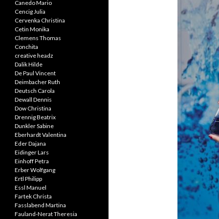
Canedo Mario
Cencig Julia
Cervenka Christina
Cetin Monika
Clemens Thomas
Conchita
creative headz
Dalik Hilde
De Paul Vincent
Deimbacher Ruth
Deutsch Carola
Dewall Dennis
Dow Christina
Drennig Beatrix
Dunkler Sabine
Eberhardt Valentina
Eder Dajana
Eidinger Lars
Einhoff Petra
Erber Wolfgang
Ertl Philipp
Essl Manuel
Fartek Christa
Fasslabend Martina
Fauland-Nerat Theresia