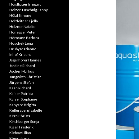
Hoislbauer Irmgard
Holzer-Luschnig Fanny
Hölzl Simone
Holzleitner Fjolla
Holzner Natalie
Honegger Peter
Hörmann Barbara
Hoschek Lena
Hruby Marianne
Inhof Kristina
Jagerhofer Hannes
Jardine Richard
Jocher Markus
Jungwirth Christian
Jürgens Stefan
Kaan Richard
Kaiser Patricia
Kaiser Stephanie
Kanyaro Brigitta
Kellersperg Isabelle
Kern Christa
Kirchberger Sonja
Kjaer Frederik
Klebow Lilian
Klein Liliana