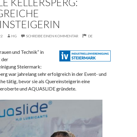
LE KELLERSPERG:
GREICHE
INSTEIGERIN
22
HG
SCHREIBE EINEN KOMMENTAR
DE
rauen und Technik“ in
 der
einigung Steiermark:
perg war jahrelang sehr erfolgreich in der Event- und
he tätig,
bevor sie als Quereinsteigerin eine
eroberte und AQUASLIDE gründete.