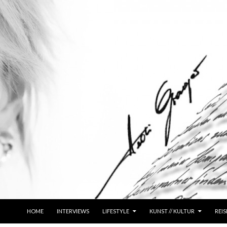
ZUM INHALT SPRINGEN
HOME
INTERVIEWS
LIFESTYLE
KUNST // KULTUR
REIS