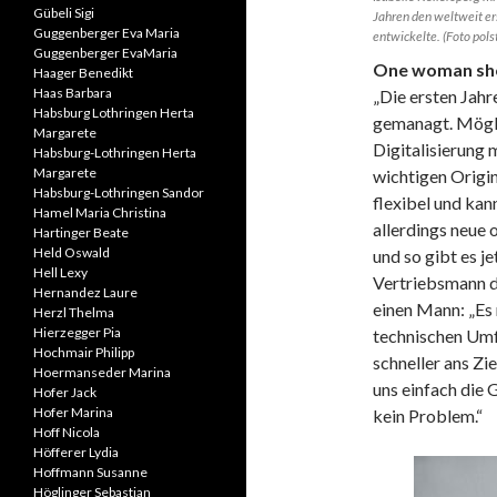
Gübeli Sigi
Jahren den weltweit er
Guggenberger Eva Maria
entwickelte. (Foto pols
Guggenberger EvaMaria
One woman s
Haager Benedikt
Haas Barbara
„Die ersten Jahr
Habsburg Lothringen Herta
gemanagt. Mögli
Margarete
Digitalisierung 
Habsburg-Lothringen Herta
Margarete
wichtigen Origina
Habsburg-Lothringen Sandor
flexibel und kan
Hamel Maria Christina
allerdings neue
Hartinger Beate
Held Oswald
und so gibt es j
Hell Lexy
Vertriebsmann di
Hernandez Laure
einen Mann: „Es 
Herzl Thelma
Hierzegger Pia
technischen Umf
Hochmair Philipp
schneller ans Zi
Hoermanseder Marina
uns einfach die 
Hofer Jack
Hofer Marina
kein Problem.“
Hoff Nicola
Höfferer Lydia
Hoffmann Susanne
Höglinger Sebastian