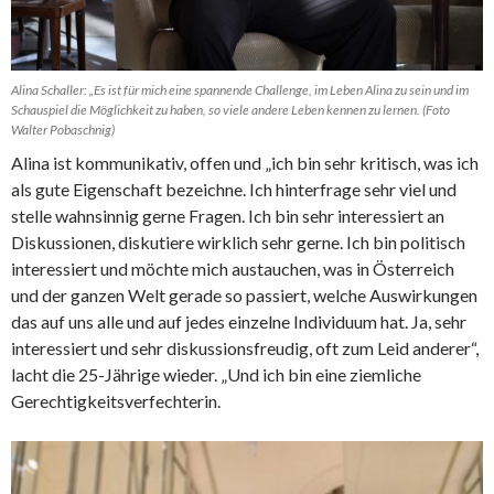
Alina Schaller: „Es ist für mich eine spannende Challenge, im Leben Alina zu sein und im
Schauspiel die Möglichkeit zu haben, so viele andere Leben kennen zu lernen. (Foto
Walter Pobaschnig)
Alina ist kommunikativ, offen und „ich bin sehr kritisch, was ich
als gute Eigenschaft bezeichne. Ich hinterfrage sehr viel und
stelle wahnsinnig gerne Fragen. Ich bin sehr interessiert an
Diskussionen, diskutiere wirklich sehr gerne. Ich bin politisch
interessiert und möchte mich austauchen, was in Österreich
und der ganzen Welt gerade so passiert, welche Auswirkungen
das auf uns alle und auf jedes einzelne Individuum hat. Ja, sehr
interessiert und sehr diskussionsfreudig, oft zum Leid anderer“,
lacht die 25-Jährige wieder. „Und ich bin eine ziemliche
Gerechtigkeitsverfechterin.