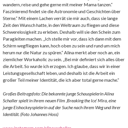
wandern, reise und gehe gerne mit meiner Mama tanzen.“
Faszinierend findet sie die Astronomie und Geschichten über
Sterne.“ Mit einem Lachen verrät sie mir auch, dass sie lange
Zeit den Wunsch hatte, in den Weltraum zu fliegen und diese
Schwerelosigkeit zu erleben. Deshalb will sie den Schein zum
Paragleiten machen. „Ich stelle mir vor, dass ich dann mit dem
Schirm wegfliegen kann, hoch oben zu sein und rund um mich
herum nur die Natur zu spüren.“ Alina merkt aber noch an, ein
ziemlicher Workaholic zu sein. „Bei mir definiert sich alles über
die Arbeit. So wurde ich erzogen. Ich glaube, dass wir in einer
Leistungsgesellschaft leben, und deshalb ist die Arbeit ein
großer Teil meiner Identität, die ich aber total gerne mache.“
Großes Beitragsfoto: Die bekannte junge Schauspielerin Alina
Schaller spielt in ihrem neuen Film ‚Breaking the Ice‘ Mira, eine
junge Eishockeyspielerin auf der Suche nach ihrem Weg und ihrer
Identität. (Foto Johannes Hoss)
www.instagram.com/alinaxschaller