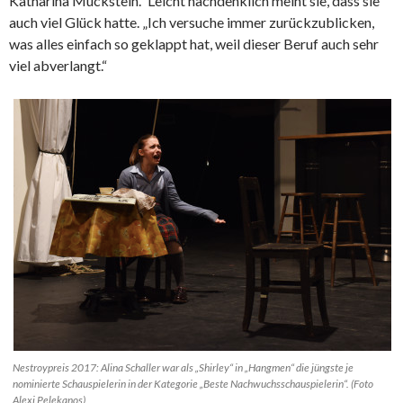
Katharina Mückstein.“ Leicht nachdenklich meint sie, dass sie
auch viel Glück hatte. „Ich versuche immer zurückzublicken,
was alles einfach so geklappt hat, weil dieser Beruf auch sehr
viel abverlangt.“
Nestroypreis 2017: Alina Schaller war als „Shirley“ in „Hangmen“ die jüngste je
nominierte Schauspielerin in der Kategorie „Beste Nachwuchsschauspielerin“. (Foto
Alexi Pelekanos)