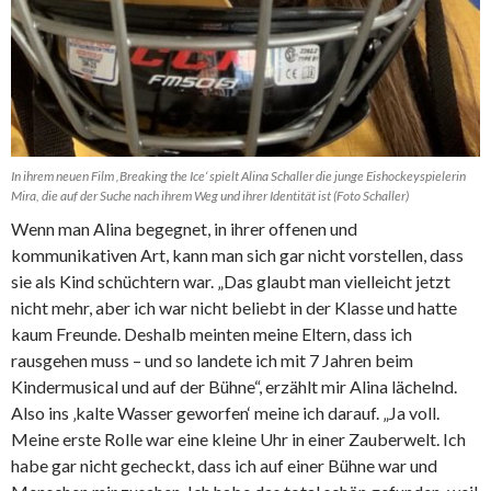
In ihrem neuen Film ‚Breaking the Ice‘ spielt Alina Schaller die junge Eishockeyspielerin
Mira, die auf der Suche nach ihrem Weg und ihrer Identität ist (Foto Schaller)
Wenn man Alina begegnet, in ihrer offenen und
kommunikativen Art, kann man sich gar nicht vorstellen, dass
sie als Kind schüchtern war. „Das glaubt man vielleicht jetzt
nicht mehr, aber ich war nicht beliebt in der Klasse und hatte
kaum Freunde. Deshalb meinten meine Eltern, dass ich
rausgehen muss – und so landete ich mit 7 Jahren beim
Kindermusical und auf der Bühne“, erzählt mir Alina lächelnd.
Also ins ‚kalte Wasser geworfen‘ meine ich darauf. „Ja voll.
Meine erste Rolle war eine kleine Uhr in einer Zauberwelt. Ich
habe gar nicht gecheckt, dass ich auf einer Bühne war und