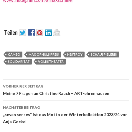
CAMEO
MAX OPHÜLS PREIS
NESTROY
SCHAUSPIELERIN
SOLIDARITÄT
VOLKSTHEATER
Beitrags-
VORHERIGER BEITRAG
Navigation
Meine 7 Fragen an Christine Rauch – ART-ehrenhausen
NÄCHSTER BEITRAG
„seven senses“ ist das Motto der Winterkollektion 2023/24 von
Anja Gockel