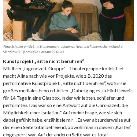
Alina Schaller am Set mit Kameramann Johannes Hoss und Filmemacherin Sandra
Sieczkowski. (Foto Niko Havranek / NGF)
Kunstprojekt „Bitte nicht berühren“
Mit ihrer ‚Jugendzeit-Gruppe’ – Theatergruppe kollekTief –
macht Alina nach wie vor Projekte, wie z.B. 2020 das
performative Kunstprojekt „Bitte nicht berühren“, wofür sie
großes mediales Echo erhielten. „Dabei ging es zu Fünft jeweils
für 14 Tage in eine Glasbox, in der wir lebten, schliefen und
performten. Das war so eine Antwort auf die Coronazeit, die
Möglichkeit einer Isolation.“ Auf meine Frage, wie sie sich
dabei gefühlt habe, erzählt sie mir: „Es war absurderweise auf
der einen Seite total befreiend, obwohl man in diesem ‚Kasten‘
eingesperrt war. Auf der anderen Seite war es total