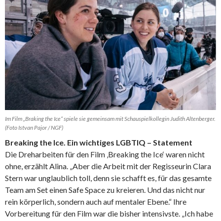
Im Film „Braking the Ice“ spiele sie gemeinsam mit Schauspielkollegin Judith Altenberger.
(Foto Istvan Pajor / NGF)
Breaking the Ice. Ein wichtiges LGBTIQ – Statement
Die Dreharbeiten für den Film ‚Breaking the Ice‘ waren nicht
ohne, erzählt Alina. „Aber die Arbeit mit der Regisseurin Clara
Stern war unglaublich toll, denn sie schafft es, für das gesamte
Team am Set einen Safe Space zu kreieren. Und das nicht nur
rein körperlich, sondern auch auf mentaler Ebene.“ Ihre
Vorbereitung für den Film war die bisher intensivste. „Ich habe