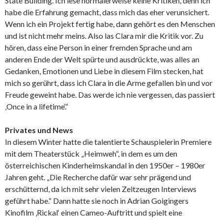
State Building. Ich lese normalerweise keine Kritiken, denn ich
habe die Erfahrung gemacht, dass mich das eher verunsichert.
Wenn ich ein Projekt fertig habe, dann gehört es den Menschen
und ist nicht mehr meins. Also las Clara mir die Kritik vor. Zu
hören, dass eine Person in einer fremden Sprache und am
anderen Ende der Welt spürte und ausdrückte, was alles an
Gedanken, Emotionen und Liebe in diesem Film stecken, hat
mich so gerührt, dass ich Clara in die Arme gefallen bin und vor
Freude geweint habe. Das werde ich nie vergessen, das passiert
‚Once in a lifetime‘.“
Privates und News
In diesem Winter hatte die talentierte Schauspielerin Premiere
mit dem Theaterstück „Heimweh“, in dem es um den
österreichischen Kinderheimskandal in den 1950er – 1980er
Jahren geht. „Die Recherche dafür war sehr prägend und
erschütternd, da ich mit sehr vielen Zeitzeugen Interviews
geführt habe.“ Dann hatte sie noch in Adrian Goigingers
Kinofilm ‚Rickal‘ einen Cameo-Auftritt und spielt eine