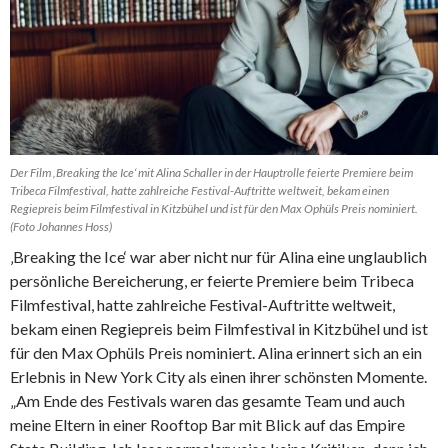
Der Film ‚Breaking the Ice‘ mit Alina Schaller in der Hauptrolle feierte Premiere beim
Tribeca Filmfestival, hatte zahlreiche Festival-Auftritte weltweit, bekam einen
Regiepreis beim Filmfestival in Kitzbühel und ist für den Max Ophüls Preis nominiert.
(Foto Johannes Hoss)
‚Breaking the Ice‘ war aber nicht nur für Alina eine unglaublich
persönliche Bereicherung, er feierte Premiere beim Tribeca
Filmfestival, hatte zahlreiche Festival-Auftritte weltweit,
bekam einen Regiepreis beim Filmfestival in Kitzbühel und ist
für den Max Ophüls Preis nominiert. Alina erinnert sich an ein
Erlebnis in New York City als einen ihrer schönsten Momente.
„Am Ende des Festivals waren das gesamte Team und auch
meine Eltern in einer Rooftop Bar mit Blick auf das Empire