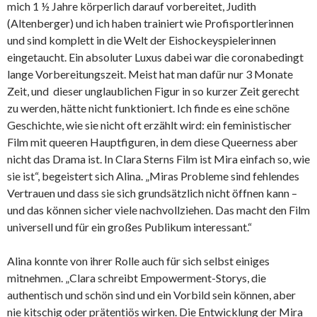
mich 1 ½ Jahre körperlich darauf vorbereitet, Judith
(Altenberger) und ich haben trainiert wie Profisportlerinnen
und sind komplett in die Welt der Eishockeyspielerinnen
eingetaucht. Ein absoluter Luxus dabei war die coronabedingt
lange Vorbereitungszeit. Meist hat man dafür nur 3 Monate
Zeit, und dieser unglaublichen Figur in so kurzer Zeit gerecht
zu werden, hätte nicht funktioniert. Ich finde es eine schöne
Geschichte, wie sie nicht oft erzählt wird: ein feministischer
Film mit queeren Hauptfiguren, in dem diese Queerness aber
nicht das Drama ist. In Clara Sterns Film ist Mira einfach so, wie
sie ist“, begeistert sich Alina. „Miras Probleme sind fehlendes
Vertrauen und dass sie sich grundsätzlich nicht öffnen kann –
und das können sicher viele nachvollziehen. Das macht den Film
universell und für ein großes Publikum interessant.“
Alina konnte von ihrer Rolle auch für sich selbst einiges
mitnehmen. „Clara schreibt Empowerment-Storys, die
authentisch und schön sind und ein Vorbild sein können, aber
nie kitschig oder prätentiös wirken. Die Entwicklung der Mira