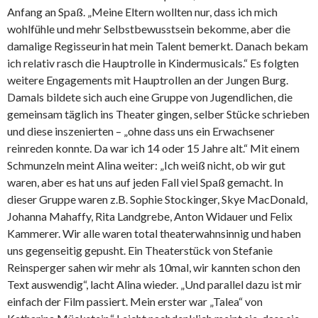
Anfang an Spaß. „Meine Eltern wollten nur, dass ich mich
wohlfühle und mehr Selbstbewusstsein bekomme, aber die
damalige Regisseurin hat mein Talent bemerkt. Danach bekam
ich relativ rasch die Hauptrolle in Kindermusicals.“ Es folgten
weitere Engagements mit Hauptrollen an der Jungen Burg.
Damals bildete sich auch eine Gruppe von Jugendlichen, die
gemeinsam täglich ins Theater gingen, selber Stücke schrieben
und diese inszenierten – „ohne dass uns ein Erwachsener
reinreden konnte. Da war ich 14 oder 15 Jahre alt.“ Mit einem
Schmunzeln meint Alina weiter: „Ich weiß nicht, ob wir gut
waren, aber es hat uns auf jeden Fall viel Spaß gemacht. In
dieser Gruppe waren z.B. Sophie Stockinger, Skye MacDonald,
Johanna Mahaffy, Rita Landgrebe, Anton Widauer und Felix
Kammerer. Wir alle waren total theaterwahnsinnig und haben
uns gegenseitig gepusht. Ein Theaterstück von Stefanie
Reinsperger sahen wir mehr als 10mal, wir kannten schon den
Text auswendig“, lacht Alina wieder. „Und parallel dazu ist mir
einfach der Film passiert. Mein erster war „Talea“ von