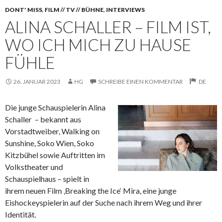
DONT' MISS
,
FILM // TV // BÜHNE
,
INTERVIEWS
ALINA SCHALLER – FILM IST,
WO ICH MICH ZU HAUSE
FÜHLE
26. JANUAR 2023
HG
SCHREIBE EINEN KOMMENTAR
DE
Die junge Schauspielerin Alina
Schaller – bekannt aus
Vorstadtweiber, Walking on
Sunshine, Soko Wien, Soko
Kitzbühel sowie Auftritten im
Volkstheater und
Schauspielhaus –
spielt in
ihrem neuen Film ‚Breaking the Ice‘ Mira, eine junge
Eishockeyspielerin auf der Suche nach ihrem Weg und ihrer
Identität.