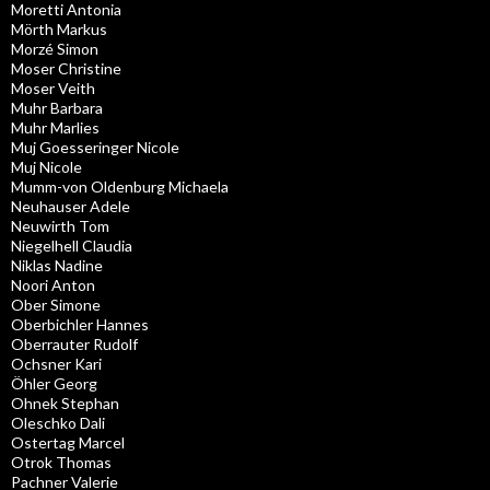
Moretti Antonia
Mörth Markus
Morzé Simon
Moser Christine
Moser Veith
Muhr Barbara
Muhr Marlies
Muj Goesseringer Nicole
Muj Nicole
Mumm-von Oldenburg Michaela
Neuhauser Adele
Neuwirth Tom
Niegelhell Claudia
Niklas Nadine
Noori Anton
Ober Simone
Oberbichler Hannes
Oberrauter Rudolf
Ochsner Kari
Öhler Georg
Ohnek Stephan
Oleschko Dali
Ostertag Marcel
Otrok Thomas
Pachner Valerie