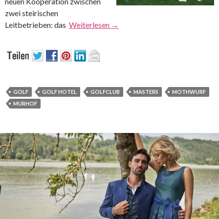
neuen Kooperation zwischen
zwei steirischen
Leitbetrieben: das
Weiterlesen
→
GOLF
GOLF HOTEL
GOLFCLUB
MASTERS
MOTHWURF
MURHOF