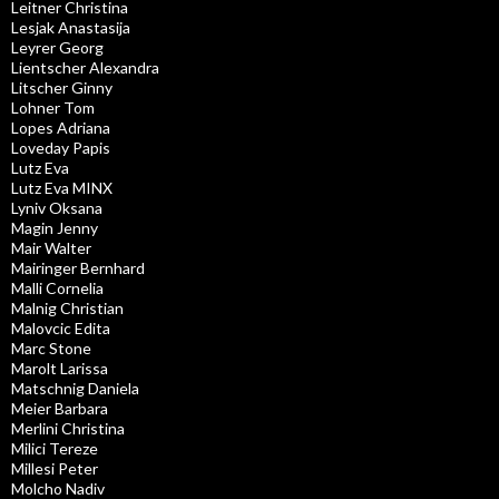
Leitner Christina
Lesjak Anastasija
Leyrer Georg
Lientscher Alexandra
Litscher Ginny
Lohner Tom
Lopes Adriana
Loveday Papis
Lutz Eva
Lutz Eva MINX
Lyniv Oksana
Magin Jenny
Mair Walter
Mairinger Bernhard
Malli Cornelia
Malnig Christian
Malovcic Edita
Marc Stone
Marolt Larissa
Matschnig Daniela
Meier Barbara
Merlini Christina
Milici Tereze
Millesi Peter
Molcho Nadiv