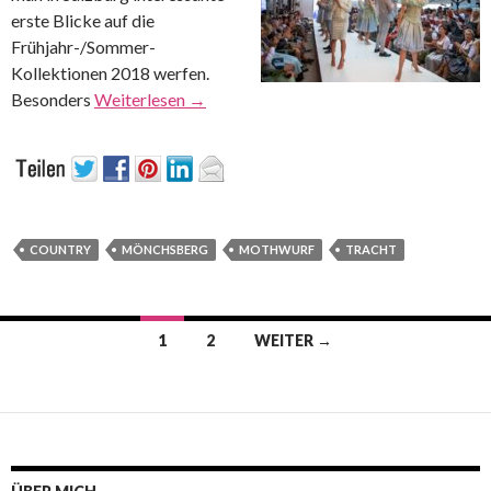
erste Blicke auf die
Frühjahr-/Sommer-
Kollektionen 2018 werfen.
Besonders
Weiterlesen
→
COUNTRY
MÖNCHSBERG
MOTHWURF
TRACHT
Beitrags-
1
2
WEITER →
Navigation