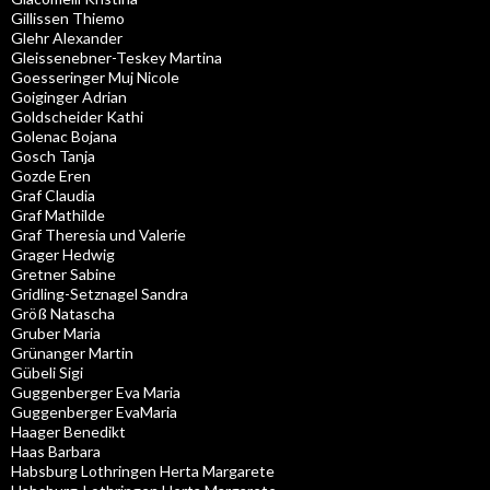
Gillissen Thiemo
Glehr Alexander
Gleissenebner-Teskey Martina
Goesseringer Muj Nicole
Goiginger Adrian
Goldscheider Kathi
Golenac Bojana
Gosch Tanja
Gozde Eren
Graf Claudia
Graf Mathilde
Graf Theresia und Valerie
Grager Hedwig
Gretner Sabine
Gridling-Setznagel Sandra
Größ Natascha
Gruber Maria
Grünanger Martin
Gübeli Sigi
Guggenberger Eva Maria
Guggenberger EvaMaria
Haager Benedikt
Haas Barbara
Habsburg Lothringen Herta Margarete