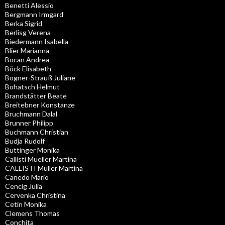
Benetti Alessio
Bergmann Irmgard
Berka Sigrid
Berlisg Verena
Biedermann Isabella
Blier Marianna
Bocan Andrea
Böck Elisabeth
Bogner-Strauß Juliane
Bohatsch Helmut
Brandstätter Beate
Breitebner Konstanze
Bruchmann Dalal
Brunner Philipp
Buchmann Christian
Budja Rudolf
Buttinger Monika
Callisti Mueller Martina
CALLISTI Müller Martina
Canedo Mario
Cencig Julia
Cervenka Christina
Cetin Monika
Clemens Thomas
Conchita