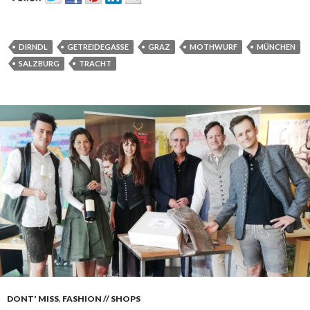
DIRNDL
GETREIDEGASSE
GRAZ
MOTHWURF
MÜNCHEN
SALZBURG
TRACHT
DONT' MISS
,
FASHION // SHOPS