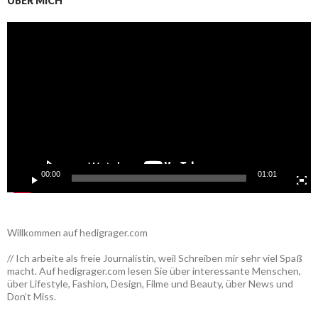
ÜBER MICH
Video-
Player
00:00
01:01
Willkommen auf hedigrager.com
// Ich arbeite als freie Journalistin, weil Schreiben mir sehr viel Spaß
macht. Auf hedigrager.com lesen Sie über interessante Menschen,
über Lifestyle, Fashion, Design, Filme und Beauty, über News und
Don’t Miss.