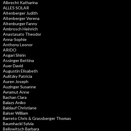
Albrecht Katharina
ALLES SOLAR
Altenberger Judith
Altenberger Verena
Altenburger Fanny
Ambrosch Heinrich
Anastasato Theodor
Anna-Sophie
Anthony Leonor
ARIDO
Asgari Shirin
Assinger Bettina
Auer David
Augustin Elisabeth
Aulitzky Patricia
Auren Joseph
Auzinger Susanne
Avramut Anne
Bachan Clara
Balazs Aniko
Baldauf Christiane
Balser William
Barreto Chris & Grassberger Thomas
Baumhackl Sylvia
Bellowitsch Barbara