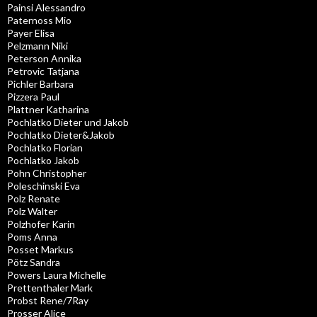
Painsi Alessandro
Paternoss Mio
Payer Elisa
Pelzmann Niki
Peterson Annika
Petrovic Tatjana
Pichler Barbara
Pizzera Paul
Plattner Katharina
Pochlatko Dieter und Jakob
Pochlatko Dieter&Jakob
Pochlatko Florian
Pochlatko Jakob
Pohn Christopher
Poleschinski Eva
Polz Renate
Polz Walter
Polzhofer Karin
Poms Anna
Posset Markus
Pötz Sandra
Powers Laura Michelle
Prettenthaler Mark
Probst Rene/7Ray
Prosser Alice