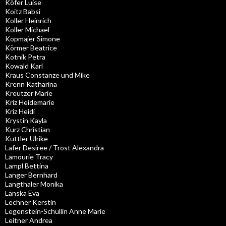
Köfer Luise
Koitz Babsi
Koller Heinrich
Koller Michael
Kopmajer Simone
Körmer Beatrice
Kotnik Petra
Kowald Karl
Kraus Constanze und Mike
Krenn Katharina
Kreutzer Marie
Kriz Heidemarie
Kriz Heidi
Krystin Kayla
Kurz Christian
Kuttler Ulrike
Lafer Desiree / Trost Alexandra
Lamourie Tracy
Lampl Bettina
Langer Bernhard
Langthaler Monika
Lanska Eva
Lechner Kerstin
Legenstein-Schullin Anne Marie
Leitner Andrea