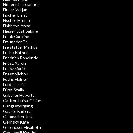
Firmenich Johannes
Firouz Marjan
Fischer Ernst
Fischer Marion
Fishbeyn Anna
Flieser-Just Sabine
Frank Caroline
Frauneder Edi
Freistätter Markus
Fricke Kathrin
Friedrich Roselinde
Friesz Aaron
Friesz Marie
Friesz Michou
Fuchs Holger
Furdea Julia
Fürst Stella
Gabalier Huberta
Gaffron Luisa-Céline
Gangl Wolfgang
Gasser Barbara
Gehmacher Julia
Gelinsky Kate
Gerencser Elisabeth
Giacomelli Kristina