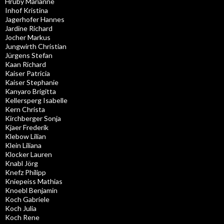
Hruby Marianne
Inhof Kristina
Jagerhofer Hannes
Jardine Richard
Jocher Markus
Jungwirth Christian
Jürgens Stefan
Kaan Richard
Kaiser Patricia
Kaiser Stephanie
Kanyaro Brigitta
Kellersperg Isabelle
Kern Christa
Kirchberger Sonja
Kjaer Frederik
Klebow Lilian
Klein Liliana
Klocker Lauren
Knabl Jörg
Knefz Philipp
Kniepeiss Mathias
Knoebl Benjamin
Koch Gabriele
Koch Julia
Koch Rene