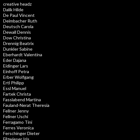
creative headz
Dalik Hilde
De Paul Vincent
Deimbacher Ruth
Deutsch Carola
Dewall Dennis
Dow Christina
Drennig Beatrix
Dunkler Sabine
Eberhardt Valentina
Eder Dajana
Eidinger Lars
Einhoff Petra
Erber Wolfgang
Ertl Philipp
Essl Manuel
Fartek Christa
Fasslabend Martina
Fauland-Nerat Theresia
Fellner Jenny
Fellner Uschi
Ferragamo Tini
Ferres Veronica
Ferschinger Dieter
Filzwieser Iris