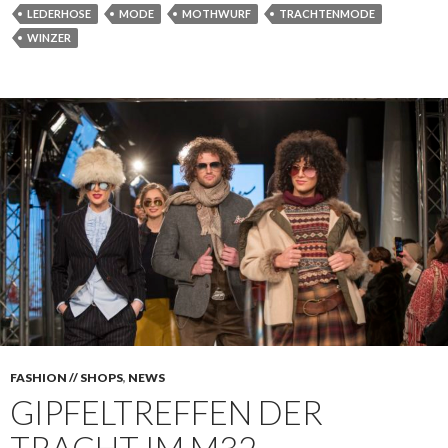
LEDERHOSE
MODE
MOTHWURF
TRACHTENMODE
WINZER
FASHION // SHOPS
,
NEWS
GIPFELTREFFEN DER
TRACHT IM M32