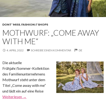
DONT' MISS
,
FASHION // SHOPS
MOTHWURF: „COME AWAY
WITH ME“
4. APRIL 2022
SCHREIBE EINEN KOMMENTAR
DE
Die aktuelle
Frühjahr/Sommer-Kollektion
des Familienunternehmens
Mothwurf steht unter dem
Titel „Come away with me“
und lädt ein auf eine Reise
Weiterlesen
→