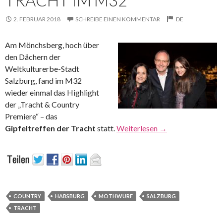
2. FEBRUAR 2018
SCHREIBE EINEN KOMMENTAR
DE
Am Mönchsberg, hoch über
den Dächern der
Weltkulturerbe-Stadt
Salzburg, fand im M32
wieder einmal das Highlight
der „Tracht & Country
Premiere“ – das
Gipfeltreffen der Tracht
statt.
Weiterlesen
→
COUNTRY
HABSBURG
MOTHWURF
SALZBURG
TRACHT