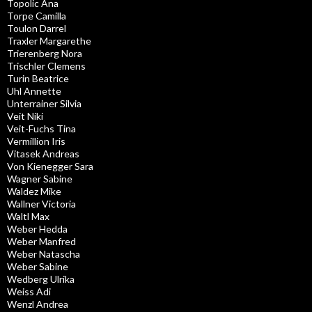
Topolic Ana
Torpe Camilla
Toulon Darrel
Traxler Margarethe
Trierenberg Nora
Trischler Clemens
Turin Beatrice
Uhl Annette
Unterrainer Silvia
Veit Niki
Veit-Fuchs Tina
Vermillion Iris
Vitasek Andreas
Von Kienegger Sara
Wagner Sabine
Waldez Mike
Wallner Victoria
Waltl Max
Weber Hedda
Weber Manfred
Weber Natascha
Weber Sabine
Wedberg Ulrika
Weiss Adi
Wenzl Andrea