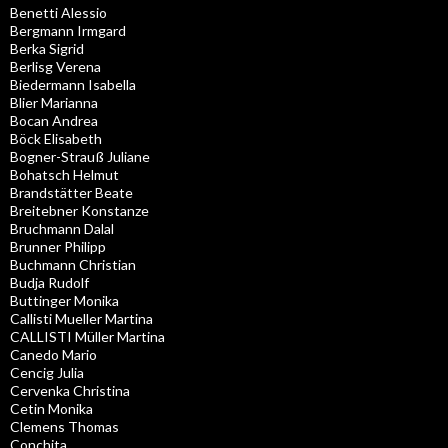
Benetti Alessio
Bergmann Irmgard
Berka Sigrid
Berlisg Verena
Biedermann Isabella
Blier Marianna
Bocan Andrea
Böck Elisabeth
Bogner-Strauß Juliane
Bohatsch Helmut
Brandstätter Beate
Breitebner Konstanze
Bruchmann Dalal
Brunner Philipp
Buchmann Christian
Budja Rudolf
Buttinger Monika
Callisti Mueller Martina
CALLISTI Müller Martina
Canedo Mario
Cencig Julia
Cervenka Christina
Cetin Monika
Clemens Thomas
Conchita