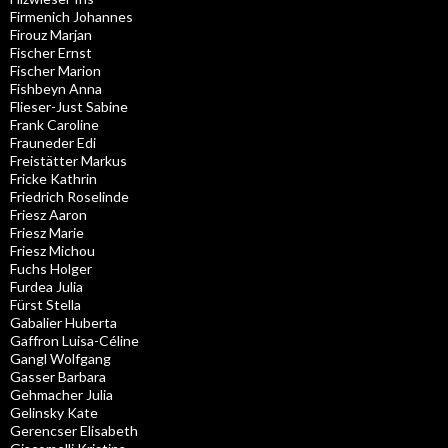
Firmenich Johannes
Firouz Marjan
Fischer Ernst
Fischer Marion
Fishbeyn Anna
Flieser-Just Sabine
Frank Caroline
Frauneder Edi
Freistätter Markus
Fricke Kathrin
Friedrich Roselinde
Friesz Aaron
Friesz Marie
Friesz Michou
Fuchs Holger
Furdea Julia
Fürst Stella
Gabalier Huberta
Gaffron Luisa-Céline
Gangl Wolfgang
Gasser Barbara
Gehmacher Julia
Gelinsky Kate
Gerencser Elisabeth