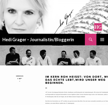
Suchen
Hedi Grager – Journalistin/Bloggerin
ZUM
PRIMÄR
INHALT
MENÜ
SPRINGEN