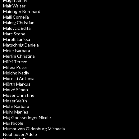
Magin Jenny
Mair Walter
Mairinger Bernhard
Malli Cornelia
Malnig Christian
Malovcic Edita
Marc Stone
Marolt Larissa
Matschnig Daniela
Meier Barbara
Merlini Christina
Milici Tereze
Millesi Peter
Molcho Nadiv
Moretti Antonia
Mörth Markus
Morzé Simon
Moser Christine
Moser Veith
Muhr Barbara
Muhr Marlies
Muj Goesseringer Nicole
Muj Nicole
Mumm-von Oldenburg Michaela
Neuhauser Adele