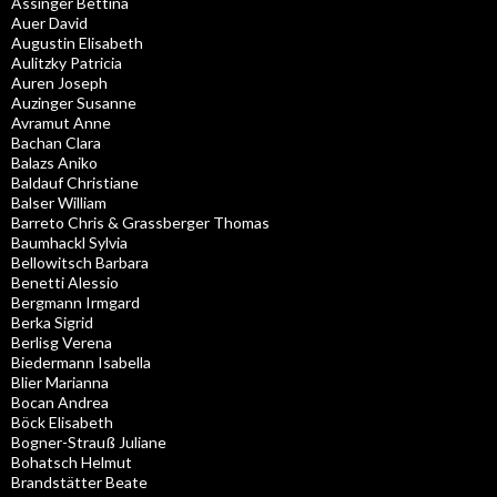
Assinger Bettina
Auer David
Augustin Elisabeth
Aulitzky Patricia
Auren Joseph
Auzinger Susanne
Avramut Anne
Bachan Clara
Balazs Aniko
Baldauf Christiane
Balser William
Barreto Chris & Grassberger Thomas
Baumhackl Sylvia
Bellowitsch Barbara
Benetti Alessio
Bergmann Irmgard
Berka Sigrid
Berlisg Verena
Biedermann Isabella
Blier Marianna
Bocan Andrea
Böck Elisabeth
Bogner-Strauß Juliane
Bohatsch Helmut
Brandstätter Beate