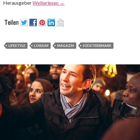
Herausgeber
Weiterlesen
→
LIFESTYLE
LOISIUM
MAGAZIN
SÜDSTEIERMARK