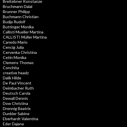
Breitebner Konstanze
Bruchmann Dalal
Brunner Philipp
Buchmann Christian
Budja Rudolf
Buttinger Monika
Callisti Mueller Martina
CALLISTI Müller Martina
Canedo Mario
Cencig Julia
Cervenka Christina
Cetin Monika
Clemens Thomas
Conchita
creative headz
Dalik Hilde
De Paul Vincent
Deimbacher Ruth
Deutsch Carola
Dewall Dennis
Dow Christina
Drennig Beatrix
Dunkler Sabine
Eberhardt Valentina
Eder Dajana