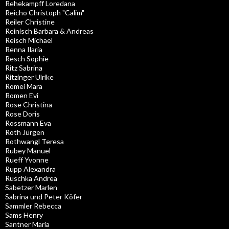
Rehekampff Loredana
Reicho Christoph "Calim"
Reiler Christine
Reinisch Barbara & Andreas
Reisch Michael
Renna Ilaria
Resch Sophie
Ritz Sabrina
Ritzinger Ulrike
Romei Mara
Romen Evi
Rose Christina
Rose Doris
Rossmann Eva
Roth Jürgen
Rothwangl Teresa
Rubey Manuel
Rueff Yvonne
Rupp Alexandra
Ruschka Andrea
Sabetzer Marlen
Sabrina und Peter Köfer
Sammler Rebecca
Sams Henry
Santner Maria