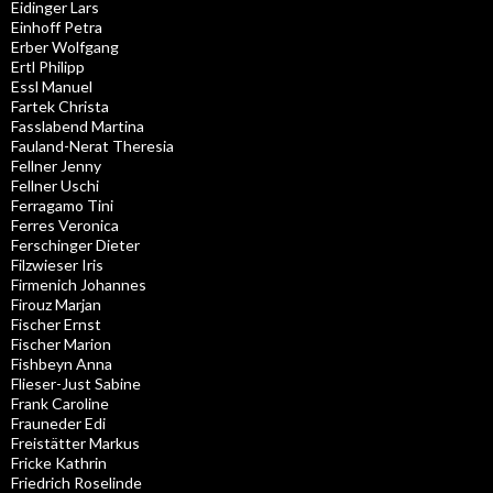
Eidinger Lars
Einhoff Petra
Erber Wolfgang
Ertl Philipp
Essl Manuel
Fartek Christa
Fasslabend Martina
Fauland-Nerat Theresia
Fellner Jenny
Fellner Uschi
Ferragamo Tini
Ferres Veronica
Ferschinger Dieter
Filzwieser Iris
Firmenich Johannes
Firouz Marjan
Fischer Ernst
Fischer Marion
Fishbeyn Anna
Flieser-Just Sabine
Frank Caroline
Frauneder Edi
Freistätter Markus
Fricke Kathrin
Friedrich Roselinde