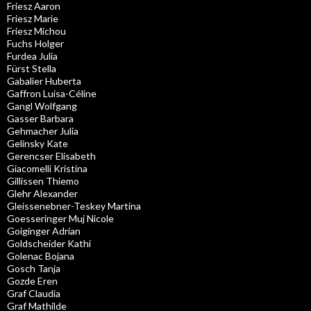
Friesz Aaron
Friesz Marie
Friesz Michou
Fuchs Holger
Furdea Julia
Fürst Stella
Gabalier Huberta
Gaffron Luisa-Céline
Gangl Wolfgang
Gasser Barbara
Gehmacher Julia
Gelinsky Kate
Gerencser Elisabeth
Giacomelli Kristina
Gillissen Thiemo
Glehr Alexander
Gleissenebner-Teskey Martina
Goesseringer Muj Nicole
Goiginger Adrian
Goldscheider Kathi
Golenac Bojana
Gosch Tanja
Gozde Eren
Graf Claudia
Graf Mathilde