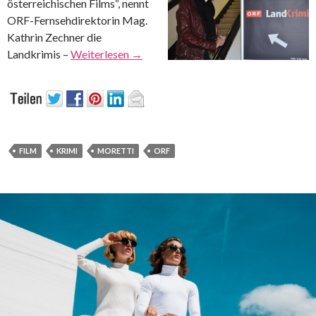
österreichischen Films“, nennt
ORF-Fernsehdirektorin Mag.
Kathrin Zechner die
Landkrimis –
Weiterlesen
→
FILM
KRIMI
MORETTI
ORF