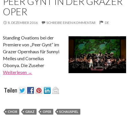
PEER GYNT IN DER GRAZER
OPER
8. DEZEMBER 2016
SCHREIBE EINEN KOMMENTAR
DE
Standing Ovations bei der
Premiere von „Peer Gynt“ im
Grazer Opernhaus für Sunnyi
Melles und Cornelius
Obonya. Die Zuseher
Weiterlesen
→
CHOR
GRAZ
OPER
SCHAUSPIEL