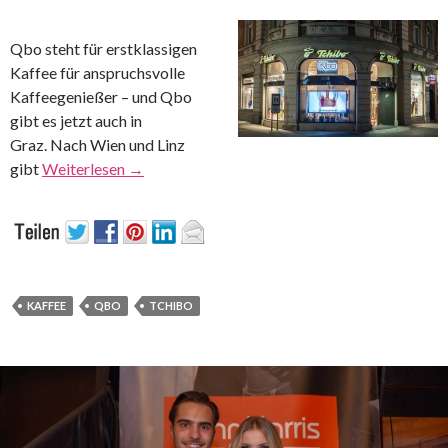
Qbo steht für erstklassigen
Kaffee für anspruchsvolle
Kaffeegenießer – und Qbo
gibt es jetzt auch in
Graz. Nach Wien und Linz
gibt
Weiterlesen
→
KAFFEE
QBO
TCHIBO