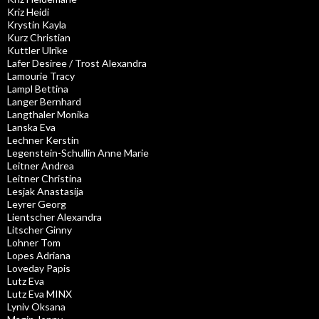
Kriz Heidi
Krystin Kayla
Kurz Christian
Kuttler Ulrike
Lafer Desiree / Trost Alexandra
Lamourie Tracy
Lampl Bettina
Langer Bernhard
Langthaler Monika
Lanska Eva
Lechner Kerstin
Legenstein-Schullin Anne Marie
Leitner Andrea
Leitner Christina
Lesjak Anastasija
Leyrer Georg
Lientscher Alexandra
Litscher Ginny
Lohner Tom
Lopes Adriana
Loveday Papis
Lutz Eva
Lutz Eva MINX
Lyniv Oksana