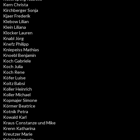
Kern Christa
Kirchberger Sonja
Kjaer Frederik
Klebow Lilian
Klein Liliana
Klocker Lauren
Knabl Jörg
Knefz Philipp
Kniepeiss Mathias
Knoebl Benjamin
Koch Gabriele
Koch Julia
Koch Rene
Köfer Luise
Koitz Babsi
Koller Heinrich
Koller Michael
Kopmajer Simone
Körmer Beatrice
Kotnik Petra
Kowald Karl
Kraus Constanze und Mike
Krenn Katharina
Kreutzer Marie
Kriz Heidemarie