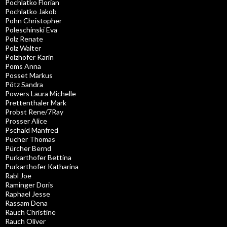
Pochlatko Florian
Pochlatko Jakob
Pohn Christopher
Poleschinski Eva
Polz Renate
Polz Walter
Polzhofer Karin
Poms Anna
Posset Markus
Pötz Sandra
Powers Laura Michelle
Prettenthaler Mark
Probst Rene/7Ray
Prosser Alice
Pschaid Manfred
Pucher Thomas
Pürcher Bernd
Purkarthofer Bettina
Purkarthofer Katharina
Rabl Joe
Raminger Doris
Raphael Jesse
Rassam Dena
Rauch Christine
Rauch Oliver