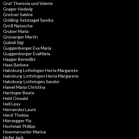
Graf Theresia und Valerie
Grager Hedwig
Gretner Sabine
Gridling-Setznagel Sandra
Größ Natascha
Gruber Maria
Grünanger Martin
Gübeli Sigi
Guggenberger Eva Maria
Guggenberger EvaMaria
Haager Benedikt
Haas Barbara
Habsburg Lothringen Herta Margarete
Habsburg-Lothringen Herta Margarete
Habsburg-Lothringen Sandor
Hamel Maria Christina
Hartinger Beate
Held Oswald
Hell Lexy
Hernandez Laure
Herzl Thelma
Hierzegger Pia
Hochmair Philipp
Hoermanseder Marina
Hofer Jack