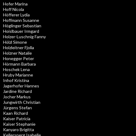
Hofer Marina
Hoff Nicola
Höfferer Lydia
Hoffmann Susanne
Höglinger Sebastian
Hoislbauer Irmgard
Holzer-Luschnig Fanny
Hölzl Simone
Holzleitner Fjolla
Holzner Natalie
Honegger Peter
Hörmann Barbara
Hoschek Lena
Hruby Marianne
Inhof Kristina
Jagerhofer Hannes
Jardine Richard
Jocher Markus
Jungwirth Christian
Jürgens Stefan
Kaan Richard
Kaiser Patricia
Kaiser Stephanie
Kanyaro Brigitta
Kellersperg Isabelle