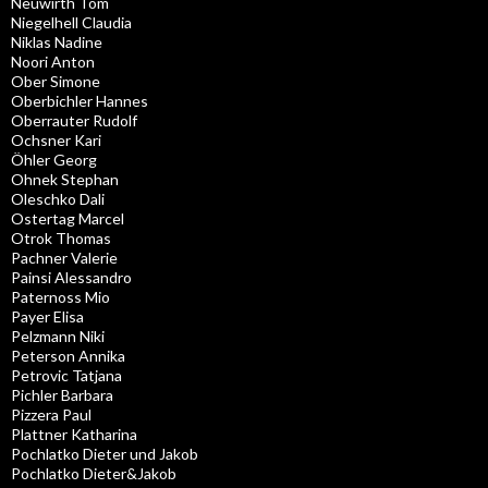
Neuwirth Tom
Niegelhell Claudia
Niklas Nadine
Noori Anton
Ober Simone
Oberbichler Hannes
Oberrauter Rudolf
Ochsner Kari
Öhler Georg
Ohnek Stephan
Oleschko Dali
Ostertag Marcel
Otrok Thomas
Pachner Valerie
Painsi Alessandro
Paternoss Mio
Payer Elisa
Pelzmann Niki
Peterson Annika
Petrovic Tatjana
Pichler Barbara
Pizzera Paul
Plattner Katharina
Pochlatko Dieter und Jakob
Pochlatko Dieter&Jakob