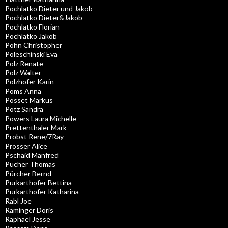
Pochlatko Dieter und Jakob
Pochlatko Dieter&Jakob
Pochlatko Florian
Pochlatko Jakob
Pohn Christopher
Poleschinski Eva
Polz Renate
Polz Walter
Polzhofer Karin
Poms Anna
Posset Markus
Pötz Sandra
Powers Laura Michelle
Prettenthaler Mark
Probst Rene/7Ray
Prosser Alice
Pschaid Manfred
Pucher Thomas
Pürcher Bernd
Purkarthofer Bettina
Purkarthofer Katharina
Rabl Joe
Raminger Doris
Raphael Jesse