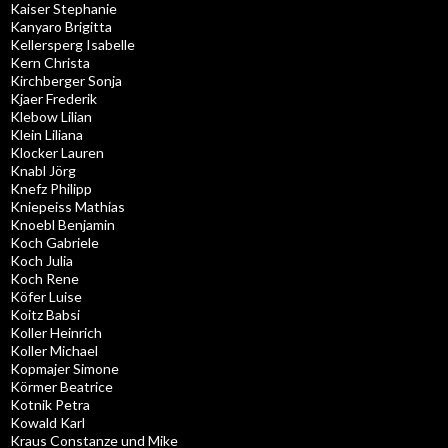
Kaiser Stephanie
Kanyaro Brigitta
Kellersperg Isabelle
Kern Christa
Kirchberger Sonja
Kjaer Frederik
Klebow Lilian
Klein Liliana
Klocker Lauren
Knabl Jörg
Knefz Philipp
Kniepeiss Mathias
Knoebl Benjamin
Koch Gabriele
Koch Julia
Koch Rene
Köfer Luise
Koitz Babsi
Koller Heinrich
Koller Michael
Kopmajer Simone
Körmer Beatrice
Kotnik Petra
Kowald Karl
Kraus Constanze und Mike