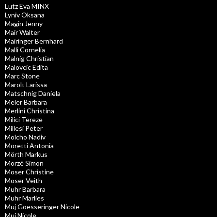
Lutz Eva MINX
Lyniv Oksana
Magin Jenny
Mair Walter
Mairinger Bernhard
Malli Cornelia
Malnig Christian
Malovcic Edita
Marc Stone
Marolt Larissa
Matschnig Daniela
Meier Barbara
Merlini Christina
Milici Tereze
Millesi Peter
Molcho Nadiv
Moretti Antonia
Mörth Markus
Morzé Simon
Moser Christine
Moser Veith
Muhr Barbara
Muhr Marlies
Muj Goesseringer Nicole
Muj Nicole