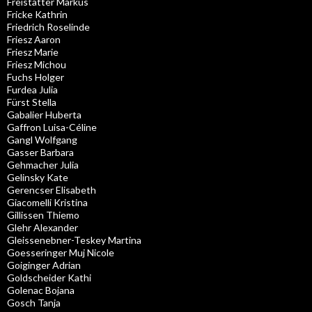
Freistätter Markus
Fricke Kathrin
Friedrich Roselinde
Friesz Aaron
Friesz Marie
Friesz Michou
Fuchs Holger
Furdea Julia
Fürst Stella
Gabalier Huberta
Gaffron Luisa-Céline
Gangl Wolfgang
Gasser Barbara
Gehmacher Julia
Gelinsky Kate
Gerencser Elisabeth
Giacomelli Kristina
Gillissen Thiemo
Glehr Alexander
Gleissenebner-Teskey Martina
Goesseringer Muj Nicole
Goiginger Adrian
Goldscheider Kathi
Golenac Bojana
Gosch Tanja