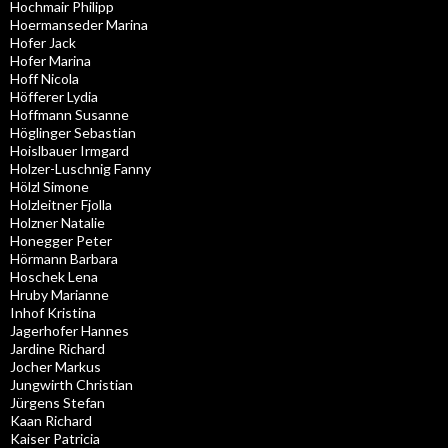
Hochmair Philipp
Hoermanseder Marina
Hofer Jack
Hofer Marina
Hoff Nicola
Höfferer Lydia
Hoffmann Susanne
Höglinger Sebastian
Hoislbauer Irmgard
Holzer-Luschnig Fanny
Hölzl Simone
Holzleitner Fjolla
Holzner Natalie
Honegger Peter
Hörmann Barbara
Hoschek Lena
Hruby Marianne
Inhof Kristina
Jagerhofer Hannes
Jardine Richard
Jocher Markus
Jungwirth Christian
Jürgens Stefan
Kaan Richard
Kaiser Patricia