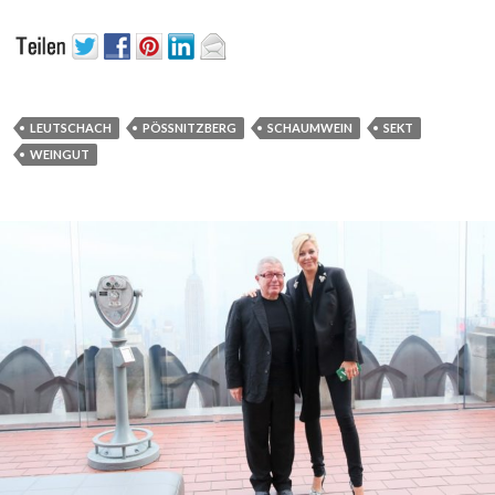
LEUTSCHACH
PÖSSNITZBERG
SCHAUMWEIN
SEKT
WEINGUT