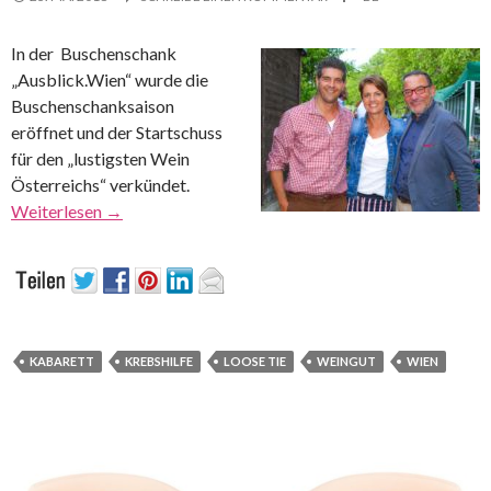
In der Buschenschank
„Ausblick.Wien“ wurde die
Buschenschanksaison
eröffnet und der Startschuss
für den „lustigsten Wein
Österreichs“ verkündet.
Weiterlesen
→
KABARETT
KREBSHILFE
LOOSE TIE
WEINGUT
WIEN