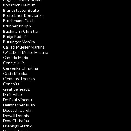
Bohatsch Helmut
Brandstätter Beate
Breitebner Konstanze
Bruchmann Dalal
Brunner Philipp
Buchmann Christian
Budja Rudolf
Buttinger Monika
Callisti Mueller Martina
CALLISTI Müller Martina
Canedo Mario
Cencig Julia
Cervenka Christina
Cetin Monika
Clemens Thomas
Conchita
creative headz
Dalik Hilde
De Paul Vincent
Deimbacher Ruth
Deutsch Carola
Dewall Dennis
Dow Christina
Drennig Beatrix