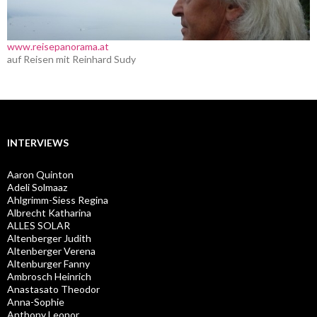
www.reisepanorama.at
auf Reisen mit Reinhard Sudy
INTERVIEWS
Aaron Quinton
Adeli Solmaaz
Ahlgrimm-Siess Regina
Albrecht Katharina
ALLES SOLAR
Altenberger Judith
Altenberger Verena
Altenburger Fanny
Ambrosch Heinrich
Anastasato Theodor
Anna-Sophie
Anthony Leonor