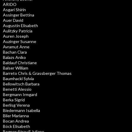
ARIDO
Asgari Shirin
Assinger Bettina
Auer David
Augustin Elisabeth
Aulitzky Patricia
Auren Joseph
Auzinger Susanne
Avramut Anne
Bachan Clara
Balazs Aniko
Baldauf Christiane
Balser William
Barreto Chris & Grassberger Thomas
Baumhackl Sylvia
Bellowitsch Barbara
Benetti Alessio
Bergmann Irmgard
Berka Sigrid
Berlisg Verena
Biedermann Isabella
Blier Marianna
Bocan Andrea
Böck Elisabeth
Bogner-Strauß Juliane