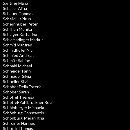
Santner Maria
Schaller Alina
Schauer Thomas
Scheikl Heidrun
Schernhuber Peter
Schilhan Monika
Schlager Katharina
Schlamadinger Markus
Schmid Manfred
Schmidhofer Nici
Schmied Andreas
Schmitz Sabine
Schnabl Michael
Schneider Fanni
Schneider Silvia
Schneller Silvia
Schober Delia Esteria
Schober Sarah
Schöffel Theresa
Schöffel-Zahlbruckner Resi
Schölnberger Michaela
Schönburg Constantin
Schönburg-Meran Itha
Schreiner Hannes
Schröck Thomas