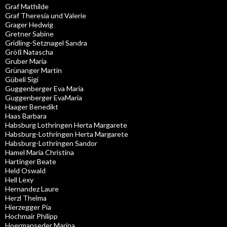
Graf Mathilde
Graf Theresia und Valerie
Grager Hedwig
Gretner Sabine
Gridling-Setznagel Sandra
Größ Natascha
Gruber Maria
Grünanger Martin
Gübeli Sigi
Guggenberger Eva Maria
Guggenberger EvaMaria
Haager Benedikt
Haas Barbara
Habsburg Lothringen Herta Margarete
Habsburg-Lothringen Herta Margarete
Habsburg-Lothringen Sandor
Hamel Maria Christina
Hartinger Beate
Held Oswald
Hell Lexy
Hernandez Laure
Herzl Thelma
Hierzegger Pia
Hochmair Philipp
Hoermanseder Marina