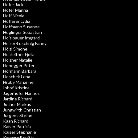
Hofer Jack
Hofer Marina
Hoff Nicola
Höfferer Lydia
Hoffmann Susanne
Höglinger Sebastian
Hoislbauer Irmgard
Holzer-Luschnig Fanny
Hölzl Simone
Holzleitner Fjolla
Holzner Natalie
Honegger Peter
Hörmann Barbara
Hoschek Lena
Hruby Marianne
Inhof Kristina
Jagerhofer Hannes
Jardine Richard
Jocher Markus
Jungwirth Christian
Jürgens Stefan
Kaan Richard
Kaiser Patricia
Kaiser Stephanie
Kanyaro Brigitta