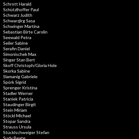
Schrott Harald
Schützlhoffer Paul
Schwarz Judith
Schwarzjirg Sasa
Schwinger Martina
Sebastian Birte Carolin
Seewald Petra
Seiler Sabine
Serafin Daniel
Simonischek Max
Singer Stan Bert
Skoff Christoph/Gloria Hole
Skorka Sabine
Slamanig Gabriele
Spörk Sigrid
Sprenger Kristina
Stadler Werner
Staniek Patricia
Staudinger Birgit
Stein Miriam
Stöckl Michael
Stopar Sandra
Strauss Ursula
Stücklschweiger Stefan
Sudy Beate