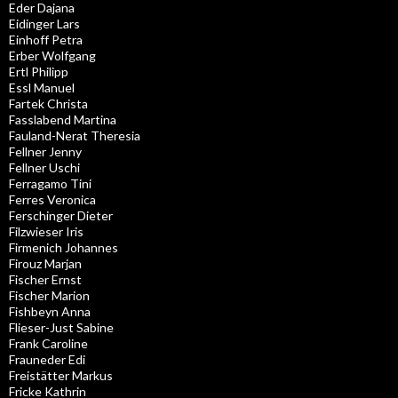
Eder Dajana
Eidinger Lars
Einhoff Petra
Erber Wolfgang
Ertl Philipp
Essl Manuel
Fartek Christa
Fasslabend Martina
Fauland-Nerat Theresia
Fellner Jenny
Fellner Uschi
Ferragamo Tini
Ferres Veronica
Ferschinger Dieter
Filzwieser Iris
Firmenich Johannes
Firouz Marjan
Fischer Ernst
Fischer Marion
Fishbeyn Anna
Flieser-Just Sabine
Frank Caroline
Frauneder Edi
Freistätter Markus
Fricke Kathrin