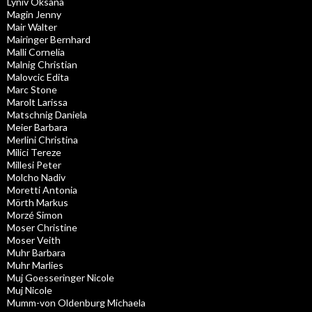
Lyniv Oksana
Magin Jenny
Mair Walter
Mairinger Bernhard
Malli Cornelia
Malnig Christian
Malovcic Edita
Marc Stone
Marolt Larissa
Matschnig Daniela
Meier Barbara
Merlini Christina
Milici Tereze
Millesi Peter
Molcho Nadiv
Moretti Antonia
Mörth Markus
Morzé Simon
Moser Christine
Moser Veith
Muhr Barbara
Muhr Marlies
Muj Goesseringer Nicole
Muj Nicole
Mumm-von Oldenburg Michaela