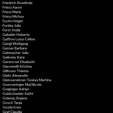
Friedrich Roselinde
Friesz Aaron
Friesz Marie
Friesz Michou
Fuchs Holger
Furdea Julia
Fürst Stella
Gabalier Huberta
Gaffron Luisa-Céline
Gangl Wolfgang
Gasser Barbara
Gehmacher Julia
Gelinsky Kate
Gerencser Elisabeth
Giacomelli Kristina
Gillissen Thiemo
Glehr Alexander
Gleissenebner-Teskey Martina
Goesseringer Muj Nicole
Goiginger Adrian
Goldscheider Kathi
Golenac Bojana
Gosch Tanja
Gozde Eren
Graf Claudia