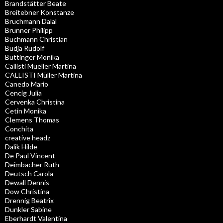
Brandstätter Beate
Breitebner Konstanze
Bruchmann Dalal
Brunner Philipp
Buchmann Christian
Budja Rudolf
Buttinger Monika
Callisti Mueller Martina
CALLISTI Müller Martina
Canedo Mario
Cencig Julia
Cervenka Christina
Cetin Monika
Clemens Thomas
Conchita
creative headz
Dalik Hilde
De Paul Vincent
Deimbacher Ruth
Deutsch Carola
Dewall Dennis
Dow Christina
Drennig Beatrix
Dunkler Sabine
Eberhardt Valentina