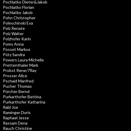
Pochlatko Dieter&Jakob
Pochlatko Florian
Pochlatko Jakob
Pohn Christopher
Poleschinski Eva
Polz Renate
Polz Walter
Polzhofer Karin
Poms Anna
Posset Markus
Pötz Sandra
Powers Laura Michelle
Prettenthaler Mark
Probst Rene/7Ray
Prosser Alice
Pschaid Manfred
Pucher Thomas
Pürcher Bernd
Purkarthofer Bettina
Purkarthofer Katharina
Rabl Joe
Raminger Doris
Raphael Jesse
Rassam Dena
Rauch Christine