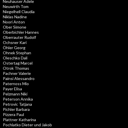
Neuhauser Adele
Neuwirth Tom
Niegelhell Claudia
Niklas Nadine
Noori Anton
Ober Simone
Oberbichler Hannes
Oberrauter Rudolf
Ochsner Kari
Öhler Georg
Ohnek Stephan
Oleschko Dali
Ostertag Marcel
Otrok Thomas
Pachner Valerie
Painsi Alessandro
Paternoss Mio
Payer Elisa
Pelzmann Niki
Peterson Annika
Petrovic Tatjana
Pichler Barbara
Pizzera Paul
Plattner Katharina
Pochlatko Dieter und Jakob