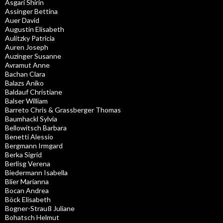
Asgari Shirin
Assinger Bettina
Auer David
Augustin Elisabeth
Aulitzky Patricia
Auren Joseph
Auzinger Susanne
Avramut Anne
Bachan Clara
Balazs Aniko
Baldauf Christiane
Balser William
Barreto Chris & Grassberger Thomas
Baumhackl Sylvia
Bellowitsch Barbara
Benetti Alessio
Bergmann Irmgard
Berka Sigrid
Berlisg Verena
Biedermann Isabella
Blier Marianna
Bocan Andrea
Böck Elisabeth
Bogner-Strauß Juliane
Bohatsch Helmut