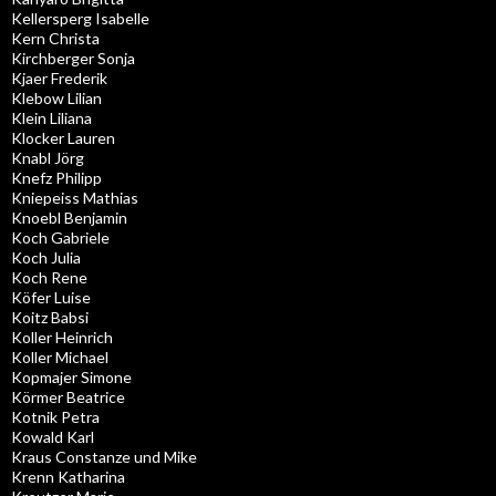
Kellersperg Isabelle
Kern Christa
Kirchberger Sonja
Kjaer Frederik
Klebow Lilian
Klein Liliana
Klocker Lauren
Knabl Jörg
Knefz Philipp
Kniepeiss Mathias
Knoebl Benjamin
Koch Gabriele
Koch Julia
Koch Rene
Köfer Luise
Koitz Babsi
Koller Heinrich
Koller Michael
Kopmajer Simone
Körmer Beatrice
Kotnik Petra
Kowald Karl
Kraus Constanze und Mike
Krenn Katharina