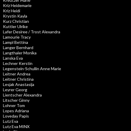
Kreutzer Marie
Kriz Heidemarie
Kriz Heidi
Krystin Kayla
Kurz Christian
Kuttler Ulrike
Lafer Desiree / Trost Alexandra
Lamourie Tracy
Lampl Bettina
Langer Bernhard
Langthaler Monika
Lanska Eva
Lechner Kerstin
Legenstein-Schullin Anne Marie
Leitner Andrea
Leitner Christina
Lesjak Anastasija
Leyrer Georg
Lientscher Alexandra
Litscher Ginny
Lohner Tom
Lopes Adriana
Loveday Papis
Lutz Eva
Lutz Eva MINX