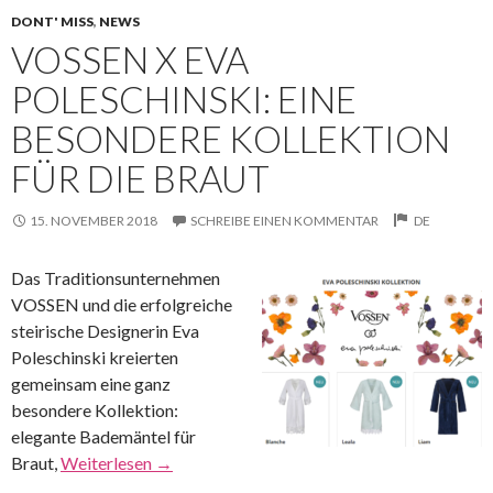
DONT' MISS
,
NEWS
VOSSEN X EVA
POLESCHINSKI: EINE
BESONDERE KOLLEKTION
FÜR DIE BRAUT
15. NOVEMBER 2018
SCHREIBE EINEN KOMMENTAR
DE
Das Traditionsunternehmen
VOSSEN und die erfolgreiche
steirische Designerin Eva
Poleschinski kreierten
gemeinsam eine ganz
besondere Kollektion:
elegante Bademäntel für
Braut,
Weiterlesen
→