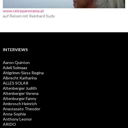
www.reisepanorama.at
auf Reisen mit Reinhard Sudy
INTERVIEWS
Aaron Quinton
Adeli Solmaaz
Ahlgrimm-Siess Regina
Albrecht Katharina
ALLES SOLAR
Altenberger Judith
Altenberger Verena
Altenburger Fanny
Ambrosch Heinrich
Anastasato Theodor
Anna-Sophie
Anthony Leonor
ARIDO