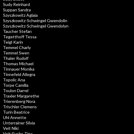
Sudy Reinhard
Suppan Sandra
Szyszkowitz Aglaia
Szyszkowitz-Schwingel Gwendolin
Szyszkowitz-Schwingel Gwendolyn
Taucher Stefan
Tegetthoff Tessa
Teigl Karin
Temmel Charly
Temmel Swen
Thaler Rudolf
Thomas Michael
Tinnauer Monika
Tinnefeld Allegra
Topolic Ana
Torpe Camilla
Toulon Darrel
Traxler Margarethe
Trierenberg Nora
Trischler Clemens
Turin Beatrice
Uhl Annette
Unterrainer Silvia
Veit Niki
Veit-Fuchs Tina