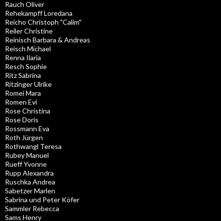
Rauch Oliver
Rehekampff Loredana
Reicho Christoph "Calim"
Reiler Christine
Reinisch Barbara & Andreas
Reisch Michael
Renna Ilaria
Resch Sophie
Ritz Sabrina
Ritzinger Ulrike
Romei Mara
Romen Evi
Rose Christina
Rose Doris
Rossmann Eva
Roth Jürgen
Rothwangl Teresa
Rubey Manuel
Rueff Yvonne
Rupp Alexandra
Ruschka Andrea
Sabetzer Marlen
Sabrina und Peter Köfer
Sammler Rebecca
Sams Henry