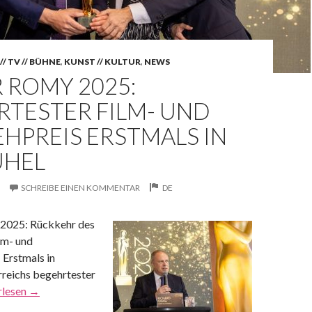
// TV // BÜHNE
,
KUNST // KULTUR
,
NEWS
 ROMY 2025:
RTESTER FILM- UND
HPREIS ERSTMALS IN
ÜHEL
SCHREIBE EINEN KOMMENTAR
DE
025: Rückkehr des
lm- und
 Erstmals in
rreichs begehrtester
rlesen
→