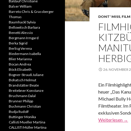
Baldauf Christiane
Balser William
Barreto Chris & Grassberger
DONT' MISS
,
FILM 
Thomas
Baumhackl Sylvia
FILMHI
Bellowitsch Barbara
Benetti Alessio
KITZBÜ
Bergmann Irmgard
Berka Sigrid
MANITU
Berlisg Verena
Biedermann Isabella
HERBI
Blier Marianna
Bocan Andrea
Böck Elisabeth
26. NOVEMBER 
Bogner-Strauß Juliane
Bohatsch Helmut
Ein Filmhighlight
Brandstätter Beate
Breitebner Konstanze
heuer „Das Kanu
Bruchmann Dalal
Michael Bully H
Brunner Philipp
Filmtheater. Im
Buchmann Christian
Budja Rudolf
exklusiven Sond
Buttinger Monika
Weiterlesen
→
Callisti Mueller Martina
CALLISTI Müller Martina