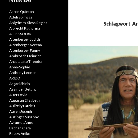
INTERVIEWS
Aaron Quinton
Adeli Solmaaz
Ahlgrimm-Siess Regina
Schlagwort-Arc
Albrecht Katharina
ALLES SOLAR
Altenberger Judith
Altenberger Verena
Altenburger Fanny
Ambrosch Heinrich
Anastasato Theodor
Anna-Sophie
Anthony Leonor
ARIDO
Asgari Shirin
Assinger Bettina
Auer David
Augustin Elisabeth
Aulitzky Patricia
Auren Joseph
Auzinger Susanne
Avramut Anne
Bachan Clara
Balazs Aniko