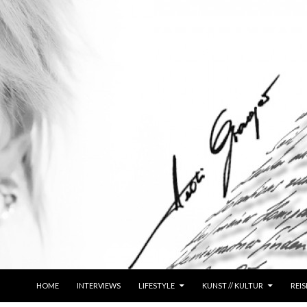
ZUM INHALT SPRINGEN
HOME
INTERVIEWS
LIFESTYLE
KUNST // KULTUR
REIS