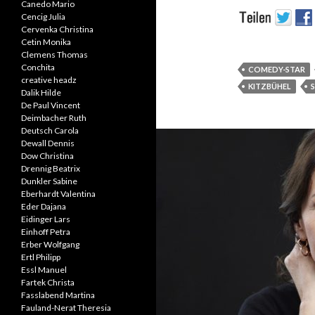
Canedo Mario
Cencig Julia
Cervenka Christina
Cetin Monika
Clemens Thomas
Conchita
COMEDY-STAR
creative headz
KITZBÜHEL
Dalik Hilde
De Paul Vincent
Deimbacher Ruth
Deutsch Carola
Dewall Dennis
Dow Christina
Drennig Beatrix
Dunkler Sabine
Eberhardt Valentina
Eder Dajana
Eidinger Lars
Einhoff Petra
Erber Wolfgang
Ertl Philipp
Essl Manuel
Fartek Christa
Fasslabend Martina
Fauland-Nerat Theresia