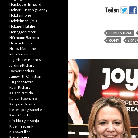
Hoislbauer Irmgard
Holzer-Luschnig Fanny
Hölzl Simone
Holzleitner Fjolla
Holzner Natalie
Honegger Peter
FILMFESTIVAL
Hörmann Barbara
ROMY
SKY B
Hoschek Lena
Hruby Marianne
Inhof Kristina
Jagerhofer Hannes
Jardine Richard
Jocher Markus
Jungwirth Christian
Jürgens Stefan
Kaan Richard
Kaiser Patricia
Kaiser Stephanie
Kanyaro Brigitta
Kellersperg Isabelle
Kern Christa
Kirchberger Sonja
Kjaer Frederik
Klebow Lilian
Klein Liliana