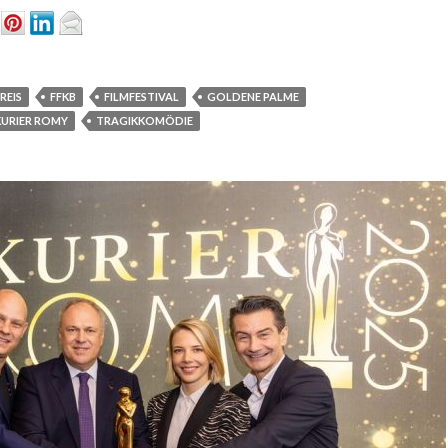
REIS
FFKB
FILMFESTIVAL
GOLDENE PALME
KURIER ROMY
TRAGIKKOMÖDIE