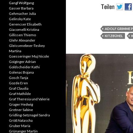
Gangl Wolfgang
Gasser Barbara
Gehmacher Julia
Gelinsky Kate
Gerencser Elisabeth
ADOLF GRIMME P
Giacomelli Kristina
Gillissen Thiemo
KITZBÜHEL
Glehr Alexander
Gleissenebner-Teskey
Martina
Goesseringer Muj Nicole
Goiginger Adrian
Goldscheider Kathi
Golenac Bojana
Gosch Tanja
Gozde Eren
Graf Claudia
Graf Mathilde
Graf Theresia und Valerie
Grager Hedwig
Gretner Sabine
Gridling-Setznagel Sandra
Größ Natascha
Gruber Maria
Grünanger Martin