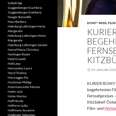
Gübeli Sigi
Guggenberger Eva Maria
Guggenberger EvaMaria
Haager Benedikt
Haas Barbara
DONT' MISS
,
FILM 
Habsburg Lothringen Herta
KURIER
Margarete
Habsburg-Lothringen Herta
BEGEH
Margarete
Habsburg-Lothringen Sandor
FERNSE
Hamel Maria Christina
Hartinger Beate
KITZB
Held Oswald
Hell Lexy
Hernandez Laure
29. JANUAR 2025
Herzl Thelma
Hierzegger Pia
Hochmair Philipp
KURIER ROMY 2
Hoermanseder Marina
begehrtesten Fi
Hofer Jack
Fernsehpreises –
Hofer Marina
Hoff Nicola
Kitzbühel! Öste
Höfferer Lydia
Film- und
Weite
Hoffmann Susanne
Höglinger Sebastian