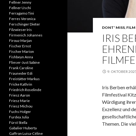
Fellner Jenny
Fellner Uschi
Ferragamo Tini
Ferres Veronica
Ferschinger Dieter
DONT' MISS
,
FILM 
Filzwieser Iris
IRIS B
Firmenich Johannes
Firouz Marjan
EHREN
Fischer Ernst
Fischer Marion
FILMFE
Fishbeyn Anna
Flieser-Just Sabine
Frank Caroline
9. OKTOBER 202
Frauneder Edi
Freistätter Markus
Fricke Kathrin
Iris Berben erhä
Friedrich Roselinde
Filmfestival Kit
Friesz Aaron
Friesz Marie
Würdigung ihrer
Friesz Michou
Exzellenz und d
Fuchs Holger
gesellschaftlich
Furdea Julia
Fürst Stella
Themen. Die vie
Gabalier Huberta
Gaffron Luisa-Céline