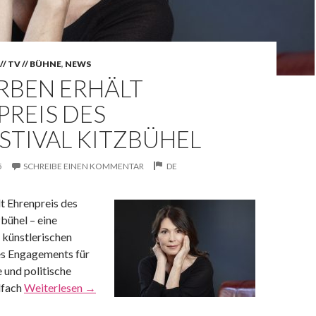
// TV // BÜHNE
,
NEWS
ERBEN ERHÄLT
PREIS DES
STIVAL KITZBÜHEL
5
SCHREIBE EINEN KOMMENTAR
DE
lt Ehrenpreis des
zbühel – eine
 künstlerischen
es Engagements für
e und politische
lfach
Weiterlesen
→