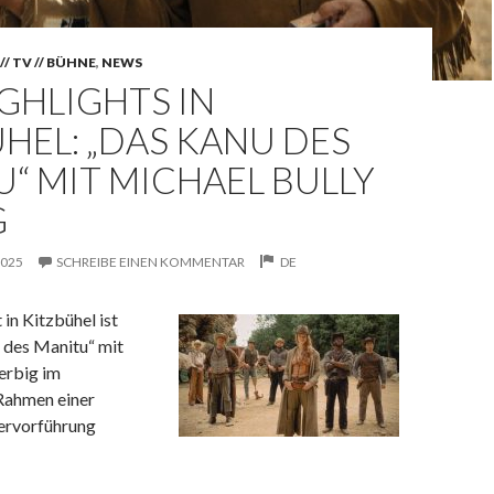
// TV // BÜHNE
,
NEWS
GHLIGHTS IN
HEL: „DAS KANU DES
“ MIT MICHAEL BULLY
G
2025
SCHREIBE EINEN KOMMENTAR
DE
 in Kitzbühel ist
 des Manitu“ mit
erbig im
 Rahmen einer
ervorführung