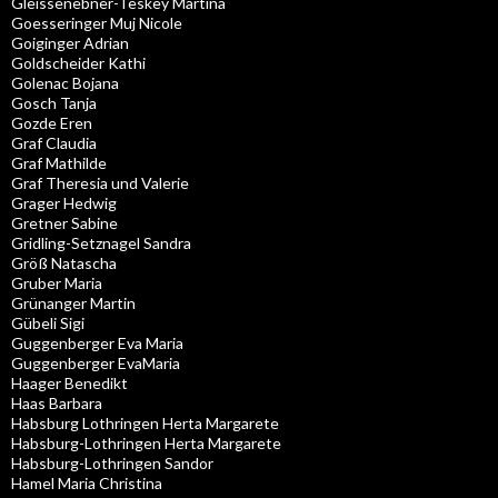
Gleissenebner-Teskey Martina
Goesseringer Muj Nicole
Goiginger Adrian
Goldscheider Kathi
Golenac Bojana
Gosch Tanja
Gozde Eren
Graf Claudia
Graf Mathilde
Graf Theresia und Valerie
Grager Hedwig
Gretner Sabine
Gridling-Setznagel Sandra
Größ Natascha
Gruber Maria
Grünanger Martin
Gübeli Sigi
Guggenberger Eva Maria
Guggenberger EvaMaria
Haager Benedikt
Haas Barbara
Habsburg Lothringen Herta Margarete
Habsburg-Lothringen Herta Margarete
Habsburg-Lothringen Sandor
Hamel Maria Christina