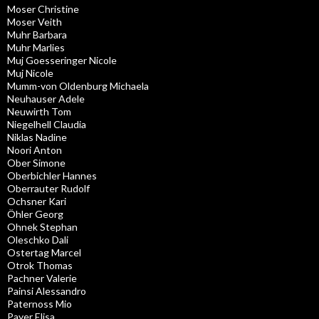
Moser Christine
Moser Veith
Muhr Barbara
Muhr Marlies
Muj Goesseringer Nicole
Muj Nicole
Mumm-von Oldenburg Michaela
Neuhauser Adele
Neuwirth Tom
Niegelhell Claudia
Niklas Nadine
Noori Anton
Ober Simone
Oberbichler Hannes
Oberrauter Rudolf
Ochsner Kari
Öhler Georg
Ohnek Stephan
Oleschko Dali
Ostertag Marcel
Otrok Thomas
Pachner Valerie
Painsi Alessandro
Paternoss Mio
Payer Elisa