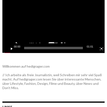
Player
00:00
01:01
Willkommen auf hedigrager.com
// Ich arbeite als freie Journalistin, weil Schreiben mir sehr viel Spaß
macht. Auf hedigrager.com lesen Sie über interessante Menschen,
über Lifestyle, Fashion, Design, Filme und Beauty, über News und
Don’t Miss.