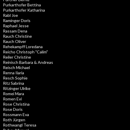
Purkarthofer Bettina
Purkarthofer Katharina
Rabl Joe
Raminger Doris
Raphael Jesse
Rassam Dena
Rauch Christine
Rauch Oliver
Rehekampff Loredana
Reicho Christoph "Calim"
Reiler Christine
Reinisch Barbara & Andreas
Reisch Michael
Renna Ilaria
Resch Sophie
Ritz Sabrina
Ritzinger Ulrike
Romei Mara
Romen Evi
Rose Christina
Rose Doris
Rossmann Eva
Roth Jürgen
Rothwangl Teresa