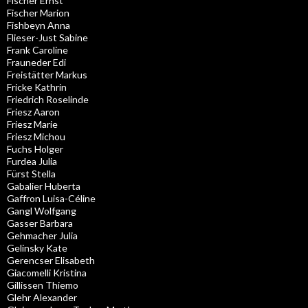
Fischer Ernst
Fischer Marion
Fishbeyn Anna
Flieser-Just Sabine
Frank Caroline
Frauneder Edi
Freistätter Markus
Fricke Kathrin
Friedrich Roselinde
Friesz Aaron
Friesz Marie
Friesz Michou
Fuchs Holger
Furdea Julia
Fürst Stella
Gabalier Huberta
Gaffron Luisa-Céline
Gangl Wolfgang
Gasser Barbara
Gehmacher Julia
Gelinsky Kate
Gerencser Elisabeth
Giacomelli Kristina
Gillissen Thiemo
Glehr Alexander