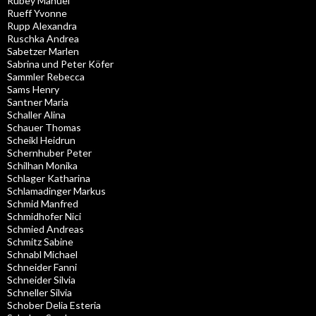
Rubey Manuel
Rueff Yvonne
Rupp Alexandra
Ruschka Andrea
Sabetzer Marlen
Sabrina und Peter Köfer
Sammler Rebecca
Sams Henry
Santner Maria
Schaller Alina
Schauer Thomas
Scheikl Heidrun
Schernhuber Peter
Schilhan Monika
Schlager Katharina
Schlamadinger Markus
Schmid Manfred
Schmidhofer Nici
Schmied Andreas
Schmitz Sabine
Schnabl Michael
Schneider Fanni
Schneider Silvia
Schneller Silvia
Schober Delia Esteria