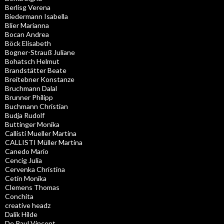
Berlisg Verena
Biedermann Isabella
Blier Marianna
Bocan Andrea
Böck Elisabeth
Bogner-Strauß Juliane
Bohatsch Helmut
Brandstätter Beate
Breitebner Konstanze
Bruchmann Dalal
Brunner Philipp
Buchmann Christian
Budja Rudolf
Buttinger Monika
Callisti Mueller Martina
CALLISTI Müller Martina
Canedo Mario
Cencig Julia
Cervenka Christina
Cetin Monika
Clemens Thomas
Conchita
creative headz
Dalik Hilde
De Paul Vincent