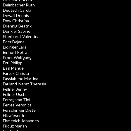
Deimbacher Ruth
Deutsch Carola
Dewall Dennis
Dow Christina
Drennig Beatrix
Dunkler Sabine
Eberhardt Valentina
Eder Dajana
Eidinger Lars
Einhoff Petra
Erber Wolfgang
Ertl Philipp
Essl Manuel
Fartek Christa
Fasslabend Martina
Fauland-Nerat Theresia
Fellner Jenny
Fellner Uschi
Ferragamo Tini
Ferres Veronica
Ferschinger Dieter
Filzwieser Iris
Firmenich Johannes
Firouz Marjan