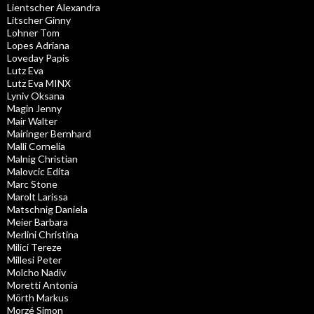
Lientscher Alexandra
Litscher Ginny
Lohner Tom
Lopes Adriana
Loveday Papis
Lutz Eva
Lutz Eva MINX
Lyniv Oksana
Magin Jenny
Mair Walter
Mairinger Bernhard
Malli Cornelia
Malnig Christian
Malovcic Edita
Marc Stone
Marolt Larissa
Matschnig Daniela
Meier Barbara
Merlini Christina
Milici Tereze
Millesi Peter
Molcho Nadiv
Moretti Antonia
Mörth Markus
Morzé Simon