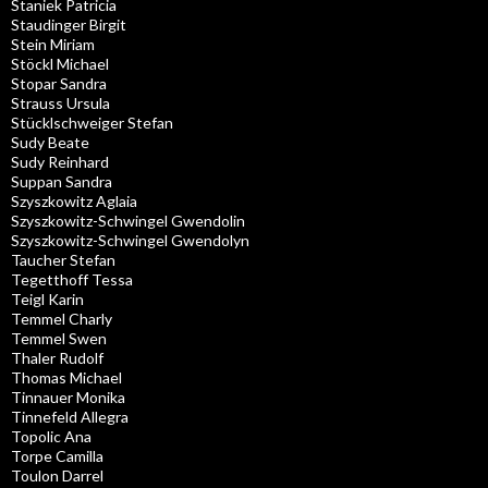
Staniek Patricia
Staudinger Birgit
Stein Miriam
Stöckl Michael
Stopar Sandra
Strauss Ursula
Stücklschweiger Stefan
Sudy Beate
Sudy Reinhard
Suppan Sandra
Szyszkowitz Aglaia
Szyszkowitz-Schwingel Gwendolin
Szyszkowitz-Schwingel Gwendolyn
Taucher Stefan
Tegetthoff Tessa
Teigl Karin
Temmel Charly
Temmel Swen
Thaler Rudolf
Thomas Michael
Tinnauer Monika
Tinnefeld Allegra
Topolic Ana
Torpe Camilla
Toulon Darrel