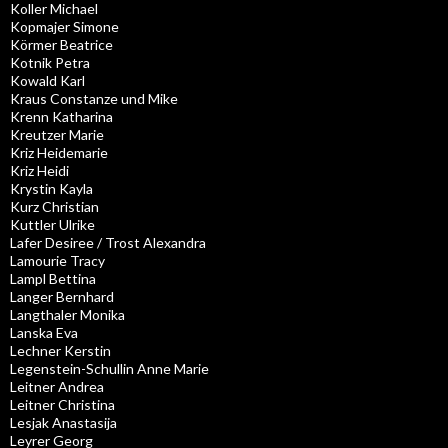
Koller Michael
Kopmajer Simone
Körmer Beatrice
Kotnik Petra
Kowald Karl
Kraus Constanze und Mike
Krenn Katharina
Kreutzer Marie
Kriz Heidemarie
Kriz Heidi
Krystin Kayla
Kurz Christian
Kuttler Ulrike
Lafer Desiree / Trost Alexandra
Lamourie Tracy
Lampl Bettina
Langer Bernhard
Langthaler Monika
Lanska Eva
Lechner Kerstin
Legenstein-Schullin Anne Marie
Leitner Andrea
Leitner Christina
Lesjak Anastasija
Leyrer Georg