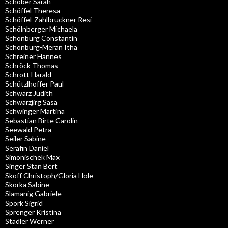
Schober Sarah
Schöffel Theresa
Schöffel-Zahlbruckner Resi
Schölnberger Michaela
Schönburg Constantin
Schönburg-Meran Itha
Schreiner Hannes
Schröck Thomas
Schrott Harald
Schützlhoffer Paul
Schwarz Judith
Schwarzjirg Sasa
Schwinger Martina
Sebastian Birte Carolin
Seewald Petra
Seiler Sabine
Serafin Daniel
Simonischek Max
Singer Stan Bert
Skoff Christoph/Gloria Hole
Skorka Sabine
Slamanig Gabriele
Spörk Sigrid
Sprenger Kristina
Stadler Werner