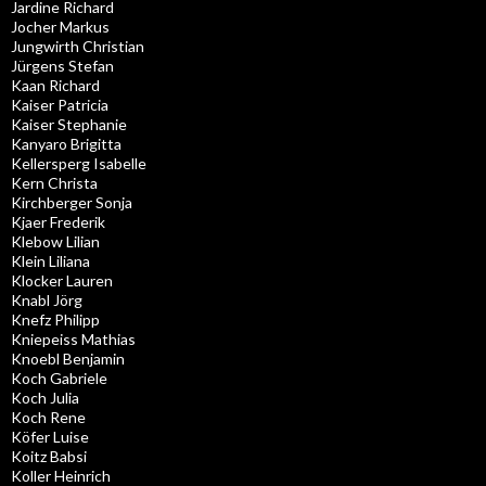
Jardine Richard
Jocher Markus
Jungwirth Christian
Jürgens Stefan
Kaan Richard
Kaiser Patricia
Kaiser Stephanie
Kanyaro Brigitta
Kellersperg Isabelle
Kern Christa
Kirchberger Sonja
Kjaer Frederik
Klebow Lilian
Klein Liliana
Klocker Lauren
Knabl Jörg
Knefz Philipp
Kniepeiss Mathias
Knoebl Benjamin
Koch Gabriele
Koch Julia
Koch Rene
Köfer Luise
Koitz Babsi
Koller Heinrich