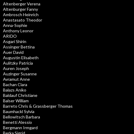
Altenberger Verena
Altenburger Fanny
Ambrosch Heinrich
Anastasato Theodor
Anna-Sophie
Anthony Leonor
ARIDO
Asgari Shirin
Assinger Bettina
Auer David
Augustin Elisabeth
Aulitzky Patricia
Auren Joseph
Auzinger Susanne
Avramut Anne
Bachan Clara
Balazs Aniko
Baldauf Christiane
Balser William
Barreto Chris & Grassberger Thomas
Baumhackl Sylvia
Bellowitsch Barbara
Benetti Alessio
Bergmann Irmgard
Berka Sigrid