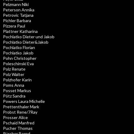
Pelzmann Niki
Peterson Annika
Petrovic Tatjana
Pichler Barbara
Pizzera Paul
Plattner Katharina
Pochlatko Dieter und Jakob
Pochlatko Dieter&Jakob
Pochlatko Florian
Pochlatko Jakob
Pohn Christopher
Poleschinski Eva
Polz Renate
Polz Walter
Polzhofer Karin
Poms Anna
Posset Markus
Pötz Sandra
Powers Laura Michelle
Prettenthaler Mark
Probst Rene/7Ray
Prosser Alice
Pschaid Manfred
Pucher Thomas
Pürcher Bernd