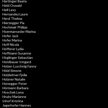
Hartinger Beate
Held Oswald
Hell Lexy
Hernandez Laure
Herzl Thelma
Hierzegger Pia
Hochmair Philipp
Hoermanseder Marina
Hofer Jack
Hofer Marina
Hoff Nicola
Höfferer Lydia
Hoffmann Susanne
Höglinger Sebastian
Hoislbauer Irmgard
Holzer-Luschnig Fanny
Hölzl Simone
Holzleitner Fjolla
Holzner Natalie
Honegger Peter
Hörmann Barbara
Hoschek Lena
Hruby Marianne
Inhof Kristina
Jagerhofer Hannes