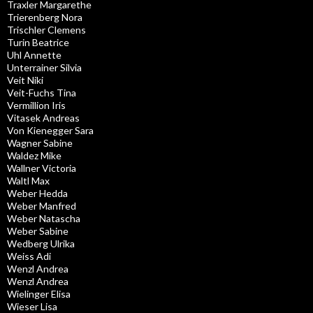
Traxler Margarethe
Trierenberg Nora
Trischler Clemens
Turin Beatrice
Uhl Annette
Unterrainer Silvia
Veit Niki
Veit-Fuchs Tina
Vermillion Iris
Vitasek Andreas
Von Kienegger Sara
Wagner Sabine
Waldez Mike
Wallner Victoria
Waltl Max
Weber Hedda
Weber Manfred
Weber Natascha
Weber Sabine
Wedberg Ulrika
Weiss Adi
Wenzl Andrea
Wenzl Andrea
Wielinger Elisa
Wieser Lisa