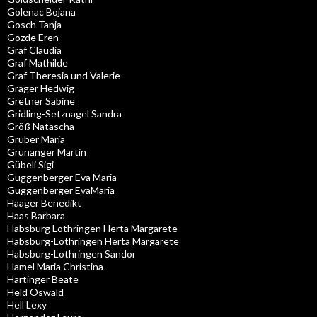
Golenac Bojana
Gosch Tanja
Gozde Eren
Graf Claudia
Graf Mathilde
Graf Theresia und Valerie
Grager Hedwig
Gretner Sabine
Gridling-Setznagel Sandra
Größ Natascha
Gruber Maria
Grünanger Martin
Gübeli Sigi
Guggenberger Eva Maria
Guggenberger EvaMaria
Haager Benedikt
Haas Barbara
Habsburg Lothringen Herta Margarete
Habsburg-Lothringen Herta Margarete
Habsburg-Lothringen Sandor
Hamel Maria Christina
Hartinger Beate
Held Oswald
Hell Lexy