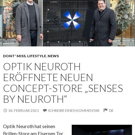
DONT' MISS
,
LIFESTYLE
,
NEWS
OPTIK NEUROTH
ERÖFFNETE NEUEN
CONCEPT-STORE „SENSES
BY NEUROTH“
18. FEBRUAR 2021
SCHREIBE EINEN KOMMENTAR
DE
Optik Neuroth hat seinen
Brillen-Store am Eisernen Tor