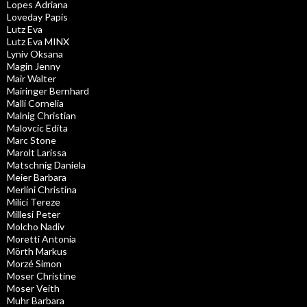
Lopes Adriana
Loveday Papis
Lutz Eva
Lutz Eva MINX
Lyniv Oksana
Magin Jenny
Mair Walter
Mairinger Bernhard
Malli Cornelia
Malnig Christian
Malovcic Edita
Marc Stone
Marolt Larissa
Matschnig Daniela
Meier Barbara
Merlini Christina
Milici Tereze
Millesi Peter
Molcho Nadiv
Moretti Antonia
Mörth Markus
Morzé Simon
Moser Christine
Moser Veith
Muhr Barbara