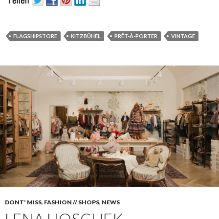
FLAGSHIPSTORE
KITZBÜHEL
PRÊT-À-PORTER
VINTAGE
DONT' MISS
,
FASHION // SHOPS
,
NEWS
LENA HOSCHEK