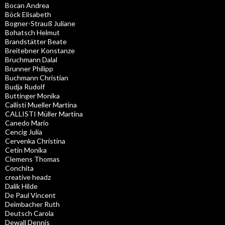
Bocan Andrea
Böck Elisabeth
Bogner-Strauß Juliane
Bohatsch Helmut
Brandstätter Beate
Breitebner Konstanze
Bruchmann Dalal
Brunner Philipp
Buchmann Christian
Budja Rudolf
Buttinger Monika
Callisti Mueller Martina
CALLISTI Müller Martina
Canedo Mario
Cencig Julia
Cervenka Christina
Cetin Monika
Clemens Thomas
Conchita
creative headz
Dalik Hilde
De Paul Vincent
Deimbacher Ruth
Deutsch Carola
Dewall Dennis