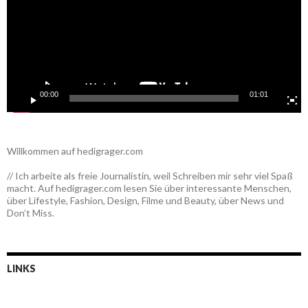
00:00
01:01
Willkommen auf hedigrager.com
// Ich arbeite als freie Journalistin, weil Schreiben mir sehr viel Spaß
macht. Auf hedigrager.com lesen Sie über interessante Menschen,
über Lifestyle, Fashion, Design, Filme und Beauty, über News und
Don’t Miss.
LINKS