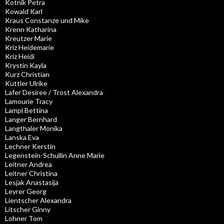
Kotnik Petra
Kowald Karl
Kraus Constanze und Mike
Krenn Katharina
Kreutzer Marie
Kriz Heidemarie
Kriz Heidi
Krystin Kayla
Kurz Christian
Kuttler Ulrike
Lafer Desiree / Trost Alexandra
Lamourie Tracy
Lampl Bettina
Langer Bernhard
Langthaler Monika
Lanska Eva
Lechner Kerstin
Legenstein-Schullin Anne Marie
Leitner Andrea
Leitner Christina
Lesjak Anastasija
Leyrer Georg
Lientscher Alexandra
Litscher Ginny
Lohner Tom