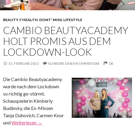
BEAUTY // HEALTH
,
DONT' MISS
,
LIFESTYLE
CAMBIO BEAUTYACADEMY
HOLT PROMIS AUS DEM
LOCKDOWN-LOOK
15. FEBRUAR 2021
SCHREIBE EINEN KOMMENTAR
DE
Die Cambio Beautyacademy
wurde nach dem Lockdown
so richtig ge-stürmt.
Schauspielerin Kimberly
Budinsky, die Ex-Missen
Tanja Duhovich, Carmen Knor
und
Weiterlesen
→