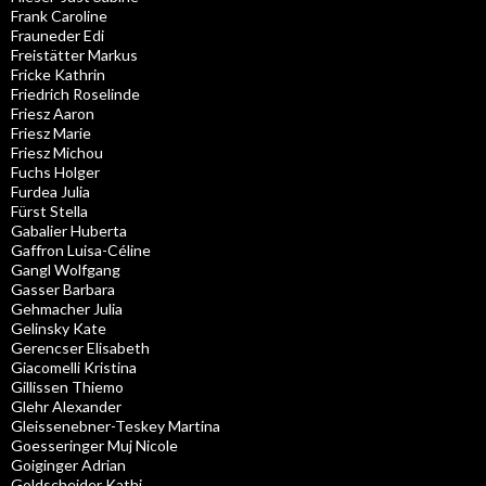
Frank Caroline
Frauneder Edi
Freistätter Markus
Fricke Kathrin
Friedrich Roselinde
Friesz Aaron
Friesz Marie
Friesz Michou
Fuchs Holger
Furdea Julia
Fürst Stella
Gabalier Huberta
Gaffron Luisa-Céline
Gangl Wolfgang
Gasser Barbara
Gehmacher Julia
Gelinsky Kate
Gerencser Elisabeth
Giacomelli Kristina
Gillissen Thiemo
Glehr Alexander
Gleissenebner-Teskey Martina
Goesseringer Muj Nicole
Goiginger Adrian
Goldscheider Kathi