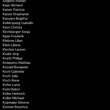
Jürgens Stefan
Kaan Richard
Kaiser Patricia
Kaiser Stephanie
Kanyaro Brigitta
Kellersperg Isabelle
Kern Christa
Kirchberger Sonja
Kjaer Frederik
Klebow Lilian
Klein Liliana
Klocker Lauren
Knabl Jörg
Knefz Philipp
Kniepeiss Mathias
Knoebl Benjamin
Koch Gabriele
Koch Julia
Koch Rene
Köfer Luise
Koitz Babsi
Koller Heinrich
Koller Michael
Kopmajer Simone
Körmer Beatrice