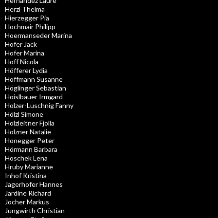
Hernandez Laure
Herzl Thelma
Hierzegger Pia
Hochmair Philipp
Hoermanseder Marina
Hofer Jack
Hofer Marina
Hoff Nicola
Höfferer Lydia
Hoffmann Susanne
Höglinger Sebastian
Hoislbauer Irmgard
Holzer-Luschnig Fanny
Hölzl Simone
Holzleitner Fjolla
Holzner Natalie
Honegger Peter
Hörmann Barbara
Hoschek Lena
Hruby Marianne
Inhof Kristina
Jagerhofer Hannes
Jardine Richard
Jocher Markus
Jungwirth Christian