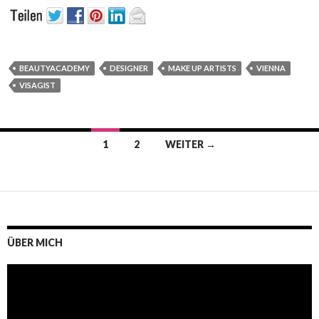
BEAUTYACADEMY
DESIGNER
MAKE UP ARTISTS
VIENNA
VISAGIST
Beitrags-
1
2
WEITER →
Navigation
ÜBER MICH
Video-
Player