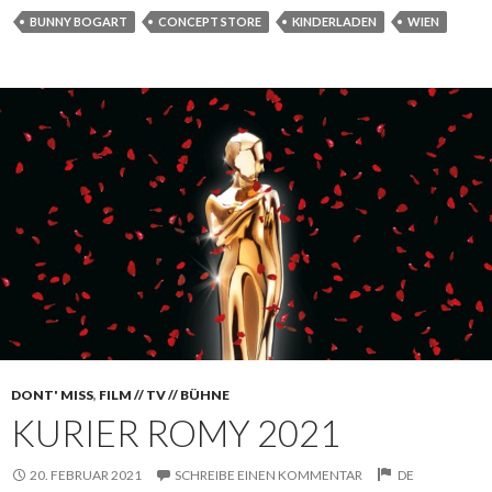
BUNNY BOGART
CONCEPT STORE
KINDERLADEN
WIEN
DONT' MISS
,
FILM // TV // BÜHNE
KURIER ROMY 2021
20. FEBRUAR 2021
SCHREIBE EINEN KOMMENTAR
DE