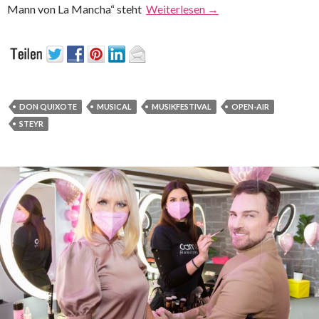
Mann von La Mancha“ steht
Weiterlesen
→
DON QUIXOTE
MUSICAL
MUSIKFESTIVAL
OPEN-AIR
STEYR