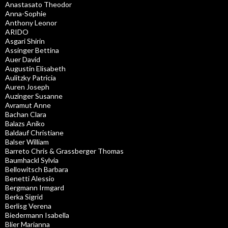
Anastasato Theodor
Anna-Sophie
Anthony Leonor
ARIDO
Asgari Shirin
Assinger Bettina
Auer David
Augustin Elisabeth
Aulitzky Patricia
Auren Joseph
Auzinger Susanne
Avramut Anne
Bachan Clara
Balazs Aniko
Baldauf Christiane
Balser William
Barreto Chris & Grassberger Thomas
Baumhackl Sylvia
Bellowitsch Barbara
Benetti Alessio
Bergmann Irmgard
Berka Sigrid
Berlisg Verena
Biedermann Isabella
Blier Marianna