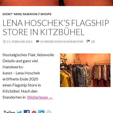
DONT' MISS
,
FASHION // SHOPS
LENA HOSCHEK’S FLAGSHIP
STORE IN KITZBÜHEL
21. FEBRUAR 2021
SCHREIBE EINEN KOMMENTAR
DE
Nostalgisches Flair, liebevolle
Details und ganz viel
Handwerks-
kunst – Lena Hoschek
eröffnete Ende 2020
einen Flagship Store in
Kitzbühel. Nach den
Standorten in
Weiterlesen
→