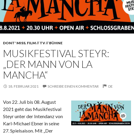
DONT' MISS
,
FILM // TV // BÜHNE
MUSIKFESTIVAL STEYR:
„DER MANN VON LA
MANCHA“
18. FEBRUAR 2021
SCHREIBE EINEN KOMMENTAR
DE
Von 22. Juli bis 08. August
2021 geht das Musikfestival
Steyr unter der Intendanz von
Karl-Michael Ebner in seine
27. Spielsaison. Mit „Der