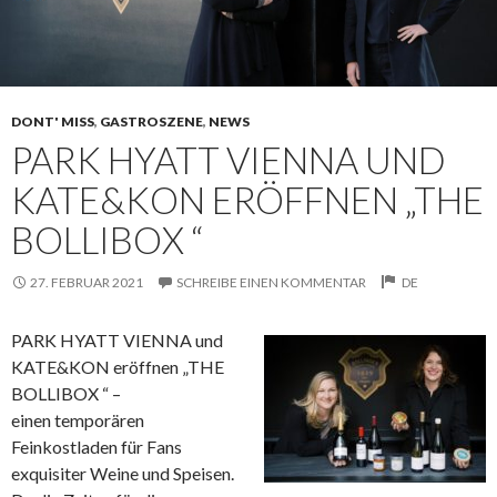
DONT' MISS
,
GASTROSZENE
,
NEWS
PARK HYATT VIENNA UND
KATE&KON ERÖFFNEN „THE
BOLLIBOX “
27. FEBRUAR 2021
SCHREIBE EINEN KOMMENTAR
DE
PARK HYATT VIENNA und
KATE&KON eröffnen „THE
BOLLIBOX “ –
einen temporären
Feinkostladen für Fans
exquisiter Weine und Speisen.