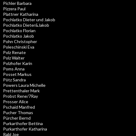
Pichler Barbara
Pizzera Paul
Plattner Katharina
Pochlatko Dieter und Jakob
Pochlatko Dieter&Jakob
Pochlatko Florian
Pochlatko Jakob
Pohn Christopher
Poleschinski Eva
Polz Renate
Polz Walter
Polzhofer Karin
Poms Anna
Posset Markus
Pötz Sandra
Powers Laura Michelle
Prettenthaler Mark
Probst Rene/7Ray
Prosser Alice
Pschaid Manfred
Pucher Thomas
Pürcher Bernd
Purkarthofer Bettina
Purkarthofer Katharina
Rabl Joe