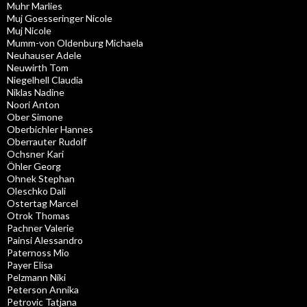
Muhr Marlies
Muj Goesseringer Nicole
Muj Nicole
Mumm-von Oldenburg Michaela
Neuhauser Adele
Neuwirth Tom
Niegelhell Claudia
Niklas Nadine
Noori Anton
Ober Simone
Oberbichler Hannes
Oberrauter Rudolf
Ochsner Kari
Öhler Georg
Ohnek Stephan
Oleschko Dali
Ostertag Marcel
Otrok Thomas
Pachner Valerie
Painsi Alessandro
Paternoss Mio
Payer Elisa
Pelzmann Niki
Peterson Annika
Petrovic Tatjana