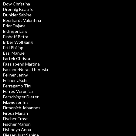
Dow Christina
Drennig Beatrix
Dunkler Sabine
Eberhardt Valentina
Eder Dajana
Eidinger Lars
Einhoff Petra
Erber Wolfgang
Ertl Philipp
Essl Manuel
Fartek Christa
Fasslabend Martina
Fauland-Nerat Theresia
Fellner Jenny
Fellner Uschi
Ferragamo Tini
Ferres Veronica
Ferschinger Dieter
Filzwieser Iris
Firmenich Johannes
Firouz Marjan
Fischer Ernst
Fischer Marion
Fishbeyn Anna
Flieser-Just Sabine