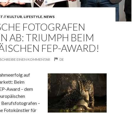
T // KULTUR
,
LIFESTYLE
,
NEWS
ISCHE FOTOGRAFEN
N AB: TRIUMPH BEIM
ÄISCHEN FEP-AWARD!
SCHREIBE EINEN KOMMENTAR
DE
nahmeerfolg auf
arkett: Beim
EP-Award – dem
europäischen
 Berufsfotografen –
he Fotokünstler für