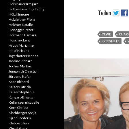
Hoislbauer Irmgard
Holzer-Luschnig Fanny
Hölzl Simone
Holzleitner Fjolla
Holzner Natalie
Honegger Peter
CEWE
CHARI
Hörmann Barbara
Hoschek Lena
KREBSHILFE
Hruby Marianne
Inhof Kristina
Jagerhofer Hannes
Jardine Richard
Jocher Markus
Jungwirth Christian
Jürgens Stefan
Kaan Richard
Kaiser Patricia
Kaiser Stephanie
Kanyaro Brigitta
Kellersperg Isabelle
Kern Christa
Kirchberger Sonja
Kjaer Frederik
Klebow Lilian
Klein Liliana