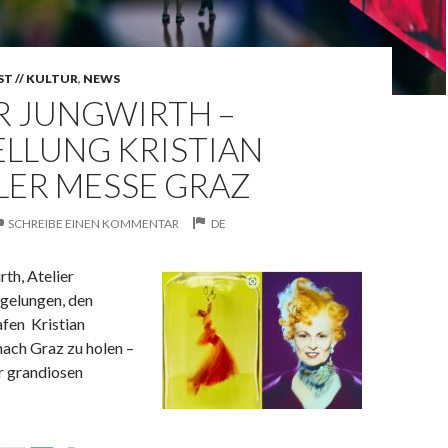
T // KULTUR
,
NEWS
R JUNGWIRTH –
ELLUNG KRISTIAN
LER MESSE GRAZ
SCHREIBE EINEN KOMMENTAR
DE
rth, Atelier
s gelungen, den
afen Kristian
nach Graz zu holen –
r grandiosen