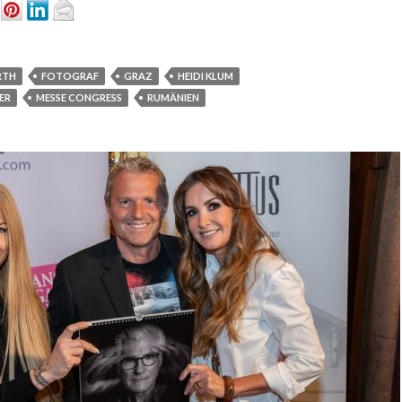
RTH
FOTOGRAF
GRAZ
HEIDI KLUM
ER
MESSE CONGRESS
RUMÄNIEN