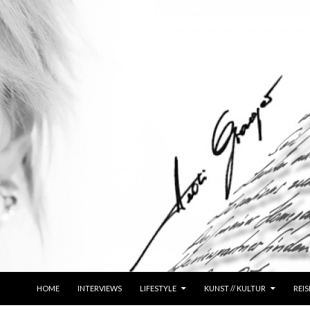
ZUM INHALT SPRINGEN
HOME
INTERVIEWS
LIFESTYLE
KUNST // KULTUR
REIS