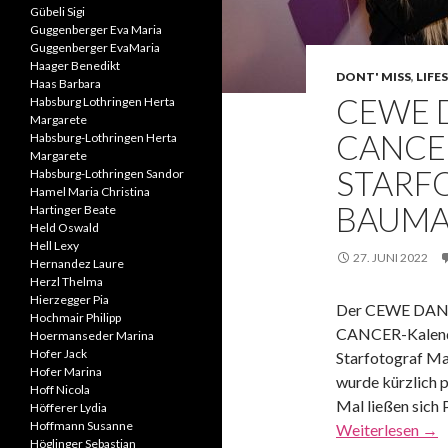
Gübeli Sigi
Guggenberger Eva Maria
Guggenberger EvaMaria
Haager Benedikt
DONT' MISS
,
LIFE
Haas Barbara
CEWE 
Habsburg Lothringen Herta
Margarete
CANCE
Habsburg-Lothringen Herta
Margarete
STARF
Habsburg-Lothringen Sandor
Hamel Maria Christina
BAUM
Hartinger Beate
Held Oswald
Hell Lexy
27. JUNI 2022
Hernandez Laure
Herzl Thelma
Hierzegger Pia
Der CEWE DA
Hochmair Philipp
CANCER-Kalend
Hoermanseder Marina
Hofer Jack
Starfotograf M
Hofer Marina
wurde kürzlich p
Hoff Nicola
Mal ließen sich
Höfferer Lydia
Hoffmann Susanne
Weiterlesen
→
Höglinger Sebastian