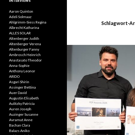
INTERVIEWS
Aaron Quinton
Adeli Solmaaz
Ahlgrimm-Siess Regina
Schlagwort-Ar
Albrecht Katharina
ALLES SOLAR
Altenberger Judith
Altenberger Verena
Altenburger Fanny
Ambrosch Heinrich
Anastasato Theodor
Anna-Sophie
Anthony Leonor
ARIDO
Asgari Shirin
Assinger Bettina
Auer David
Augustin Elisabeth
Aulitzky Patricia
Auren Joseph
Auzinger Susanne
Avramut Anne
Bachan Clara
Balazs Aniko