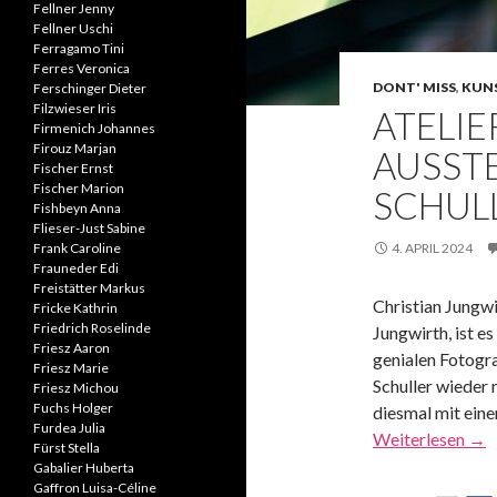
Fellner Jenny
Fellner Uschi
Ferragamo Tini
Ferres Veronica
DONT' MISS
,
KUNS
Ferschinger Dieter
Filzwieser Iris
ATELIE
Firmenich Johannes
Firouz Marjan
AUSST
Fischer Ernst
Fischer Marion
SCHUL
Fishbeyn Anna
Flieser-Just Sabine
Frank Caroline
4. APRIL 2024
Frauneder Edi
Freistätter Markus
Christian Jungwi
Fricke Kathrin
Friedrich Roselinde
Jungwirth, ist e
Friesz Aaron
genialen Fotogr
Friesz Marie
Schuller wieder 
Friesz Michou
Fuchs Holger
diesmal mit eine
Furdea Julia
Weiterlesen
→
Fürst Stella
Gabalier Huberta
Gaffron Luisa-Céline