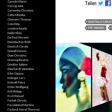
Canedo Mario
Cencig Julia
Cervenka Christina
Cetin Monika
Clemens Thomas
DIGITALLY CREA
Conchita
FEP-AWARD
creative headz
Dalik Hilde
De Paul Vincent
Deimbacher Ruth
Deutsch Carola
Dewall Dennis
Dow Christina
Drennig Beatrix
Dunkler Sabine
Eberhardt Valentina
Eder Dajana
Eidinger Lars
Einhoff Petra
Erber Wolfgang
Ertl Philipp
Essl Manuel
Fartek Christa
Fasslabend Martina
Fauland-Nerat Theresia