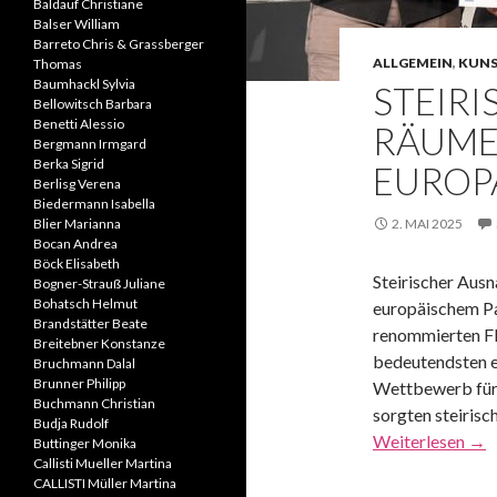
Baldauf Christiane
Balser William
Barreto Chris & Grassberger
ALLGEMEIN
,
KUNS
Thomas
Baumhackl Sylvia
STEIR
Bellowitsch Barbara
Benetti Alessio
RÄUME
Bergmann Irmgard
Berka Sigrid
EUROP
Berlisg Verena
Biedermann Isabella
Blier Marianna
2. MAI 2025
Bocan Andrea
Böck Elisabeth
Steirischer Aus
Bogner-Strauß Juliane
Bohatsch Helmut
europäischem P
Brandstätter Beate
renommierten F
Breitebner Konstanze
bedeutendsten 
Bruchmann Dalal
Brunner Philipp
Wettbewerb für
Buchmann Christian
sorgten steirisc
Budja Rudolf
Weiterlesen
→
Buttinger Monika
Callisti Mueller Martina
CALLISTI Müller Martina