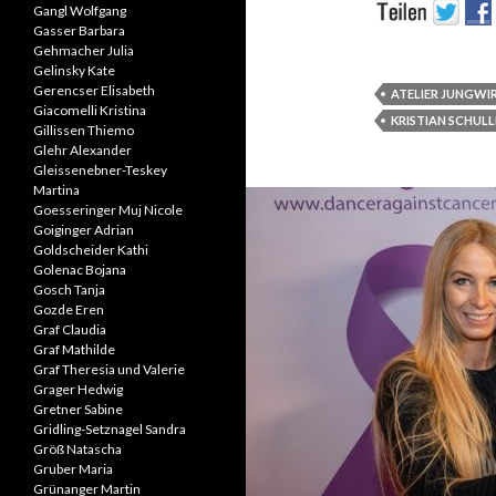
Gangl Wolfgang
Gasser Barbara
Gehmacher Julia
Gelinsky Kate
Gerencser Elisabeth
ATELIER JUNGWI
Giacomelli Kristina
KRISTIAN SCHULL
Gillissen Thiemo
Glehr Alexander
Gleissenebner-Teskey
Martina
Goesseringer Muj Nicole
Goiginger Adrian
Goldscheider Kathi
Golenac Bojana
Gosch Tanja
Gozde Eren
Graf Claudia
Graf Mathilde
Graf Theresia und Valerie
Grager Hedwig
Gretner Sabine
Gridling-Setznagel Sandra
Größ Natascha
Gruber Maria
Grünanger Martin