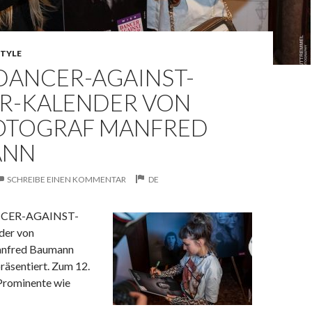
STYLE
DANCER-AGAINST-
R-KALENDER VON
OTOGRAF MANFRED
ANN
SCHREIBE EINEN KOMMENTAR
DE
NCER-AGAINST-
er von
anfred Baumann
räsentiert. Zum 12.
 Prominente wie