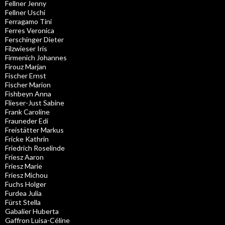
Fellner Jenny
Fellner Uschi
Ferragamo Tini
Ferres Veronica
Ferschinger Dieter
Filzwieser Iris
Firmenich Johannes
Firouz Marjan
Fischer Ernst
Fischer Marion
Fishbeyn Anna
Flieser-Just Sabine
Frank Caroline
Frauneder Edi
Freistätter Markus
Fricke Kathrin
Friedrich Roselinde
Friesz Aaron
Friesz Marie
Friesz Michou
Fuchs Holger
Furdea Julia
Fürst Stella
Gabalier Huberta
Gaffron Luisa-Céline