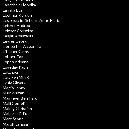
Langthaler Monika
Lanska Eva
Lechner Kerstin
Legenstein-Schullin Anne Marie
Leitner Andrea
Leitner Christina
Lesjak Anastasija
Leyrer Georg
Lientscher Alexandra
Litscher Ginny
Lohner Tom
Lopes Adriana
Loveday Papis
Lutz Eva
Lutz Eva MINX
Lyniv Oksana
Magin Jenny
Mair Walter
Mairinger Bernhard
Malli Cornelia
Malnig Christian
Malovcic Edita
Marc Stone
Marolt Larissa