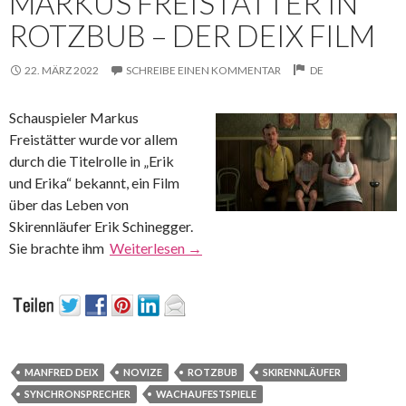
MARKUS FREISTÄTTER IN
ROTZBUB – DER DEIX FILM
22. MÄRZ 2022
SCHREIBE EINEN KOMMENTAR
DE
Schauspieler Markus
Freistätter wurde vor allem
durch die Titelrolle in „Erik
und Erika“ bekannt, ein Film
über das Leben von
Skirennläufer Erik Schinegger.
Sie brachte ihm
Weiterlesen
→
MANFRED DEIX
NOVIZE
ROTZBUB
SKIRENNLÄUFER
SYNCHRONSPRECHER
WACHAUFESTSPIELE