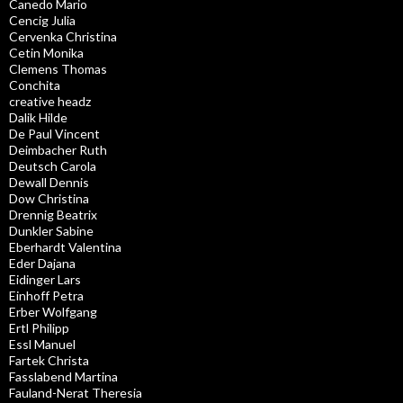
Canedo Mario
Cencig Julia
Cervenka Christina
Cetin Monika
Clemens Thomas
Conchita
creative headz
Dalik Hilde
De Paul Vincent
Deimbacher Ruth
Deutsch Carola
Dewall Dennis
Dow Christina
Drennig Beatrix
Dunkler Sabine
Eberhardt Valentina
Eder Dajana
Eidinger Lars
Einhoff Petra
Erber Wolfgang
Ertl Philipp
Essl Manuel
Fartek Christa
Fasslabend Martina
Fauland-Nerat Theresia