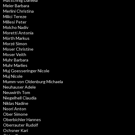
Matschnig Daniela
Meier Barbara
Merlini Christina
Milici Tereze
Millesi Peter
Molcho Nadiv
Moretti Antonia
Mörth Markus
Morzé Simon
Moser Christine
Moser Veith
Muhr Barbara
Muhr Marlies
Muj Goesseringer Nicole
Muj Nicole
Mumm-von Oldenburg Michaela
Neuhauser Adele
Neuwirth Tom
Niegelhell Claudia
Niklas Nadine
Noori Anton
Ober Simone
Oberbichler Hannes
Oberrauter Rudolf
Ochsner Kari