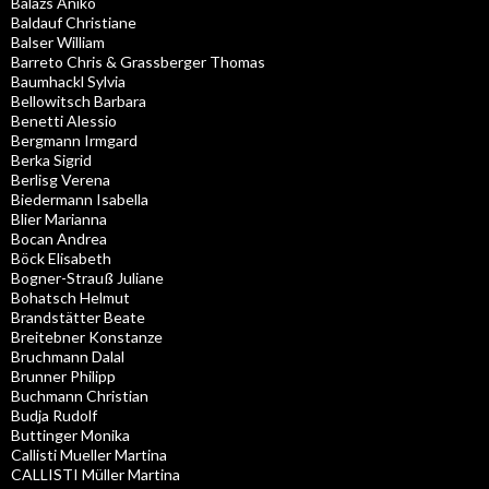
Balazs Aniko
Baldauf Christiane
Balser William
Barreto Chris & Grassberger Thomas
Baumhackl Sylvia
Bellowitsch Barbara
Benetti Alessio
Bergmann Irmgard
Berka Sigrid
Berlisg Verena
Biedermann Isabella
Blier Marianna
Bocan Andrea
Böck Elisabeth
Bogner-Strauß Juliane
Bohatsch Helmut
Brandstätter Beate
Breitebner Konstanze
Bruchmann Dalal
Brunner Philipp
Buchmann Christian
Budja Rudolf
Buttinger Monika
Callisti Mueller Martina
CALLISTI Müller Martina