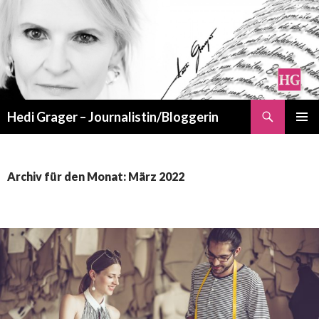
Suchen
Hedi Grager – Journalistin/Bloggerin
ZUM
PRIMÄR
INHALT
MENÜ
SPRINGEN
Archiv für den Monat: März 2022