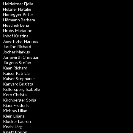
Holzleitner Fjolla
Holzner Natalie
Honegger Peter
Hörmann Barbara
Hoschek Lena
Hruby Marianne
Inhof Kristina
Jagerhofer Hannes
Jardine Richard
Jocher Markus
Jungwirth Christian
Jürgens Stefan
Kaan Richard
Kaiser Patricia
Kaiser Stephanie
Kanyaro Brigitta
Kellersperg Isabelle
Kern Christa
Kirchberger Sonja
Kjaer Frederik
Klebow Lilian
Klein Liliana
Klocker Lauren
Knabl Jörg
Knefz Philipp