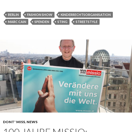
BERLIN
FASHION SHOW
KINDERRECHTSORGANISATION
MARC CAIN
SPENDEN
STING
STREETSTYLE
DONT' MISS
,
NEWS
100 JAHRE MISSIO: