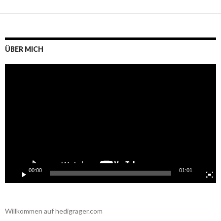
ÜBER MICH
Video-
Player
00:00
01:01
Willkommen auf hedigrager.com