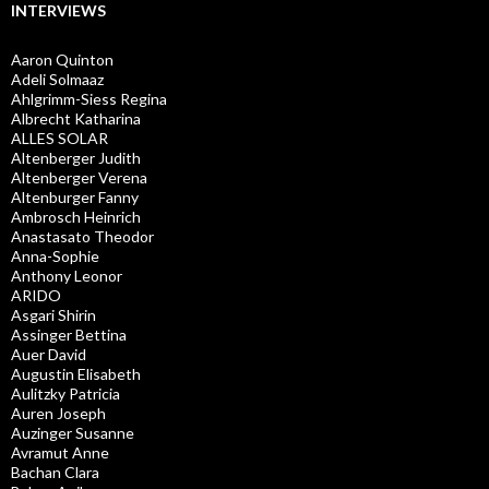
INTERVIEWS
Aaron Quinton
Adeli Solmaaz
Ahlgrimm-Siess Regina
Albrecht Katharina
ALLES SOLAR
Altenberger Judith
Altenberger Verena
Altenburger Fanny
Ambrosch Heinrich
Anastasato Theodor
Anna-Sophie
Anthony Leonor
ARIDO
Asgari Shirin
Assinger Bettina
Auer David
Augustin Elisabeth
Aulitzky Patricia
Auren Joseph
Auzinger Susanne
Avramut Anne
Bachan Clara