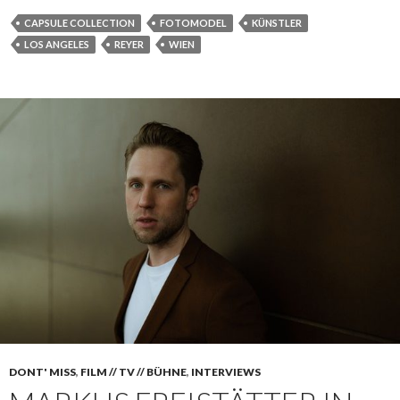
CAPSULE COLLECTION
FOTOMODEL
KÜNSTLER
LOS ANGELES
REYER
WIEN
DONT' MISS
,
FILM // TV // BÜHNE
,
INTERVIEWS