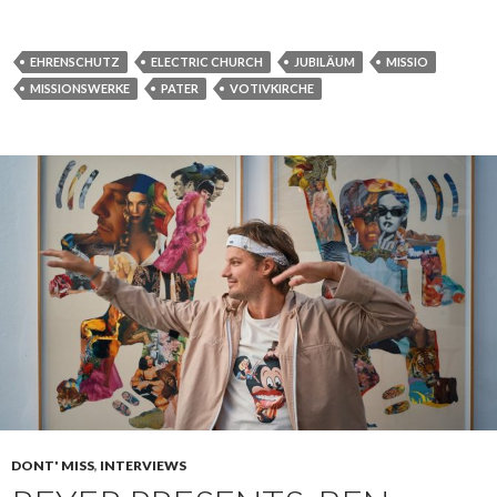
EHRENSCHUTZ
ELECTRIC CHURCH
JUBILÄUM
MISSIO
MISSIONSWERKE
PATER
VOTIVKIRCHE
DONT' MISS
,
INTERVIEWS