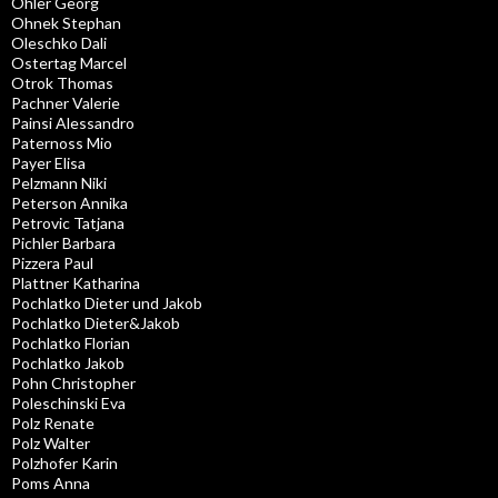
Öhler Georg
Ohnek Stephan
Oleschko Dali
Ostertag Marcel
Otrok Thomas
Pachner Valerie
Painsi Alessandro
Paternoss Mio
Payer Elisa
Pelzmann Niki
Peterson Annika
Petrovic Tatjana
Pichler Barbara
Pizzera Paul
Plattner Katharina
Pochlatko Dieter und Jakob
Pochlatko Dieter&Jakob
Pochlatko Florian
Pochlatko Jakob
Pohn Christopher
Poleschinski Eva
Polz Renate
Polz Walter
Polzhofer Karin
Poms Anna