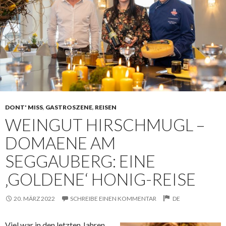
DONT' MISS
,
GASTROSZENE
,
REISEN
WEINGUT HIRSCHMUGL –
DOMAENE AM
SEGGAUBERG: EINE
‚GOLDENE‘ HONIG-REISE
20. MÄRZ 2022
SCHREIBE EINEN KOMMENTAR
DE
Viel war in den letzten Jahren