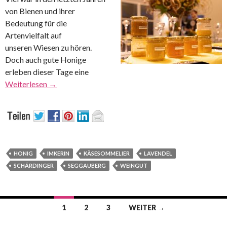
von Bienen und ihrer
Bedeutung für die
Artenvielfalt auf
unseren Wiesen zu hören.
Doch auch gute Honige
erleben dieser Tage eine
Weiterlesen
→
HONIG
IMKERIN
KÄSESOMMELIER
LAVENDEL
SCHÄRDINGER
SEGGAUBERG
WEINGUT
Beitrags-
1
2
3
WEITER →
Navigation