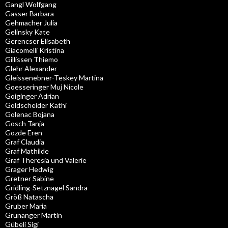
Gangl Wolfgang
Gasser Barbara
Gehmacher Julia
Gelinsky Kate
Gerencser Elisabeth
Giacomelli Kristina
Gillissen Thiemo
Glehr Alexander
Gleissenebner-Teskey Martina
Goesseringer Muj Nicole
Goiginger Adrian
Goldscheider Kathi
Golenac Bojana
Gosch Tanja
Gozde Eren
Graf Claudia
Graf Mathilde
Graf Theresia und Valerie
Grager Hedwig
Gretner Sabine
Gridling-Setznagel Sandra
Größ Natascha
Gruber Maria
Grünanger Martin
Gübeli Sigi