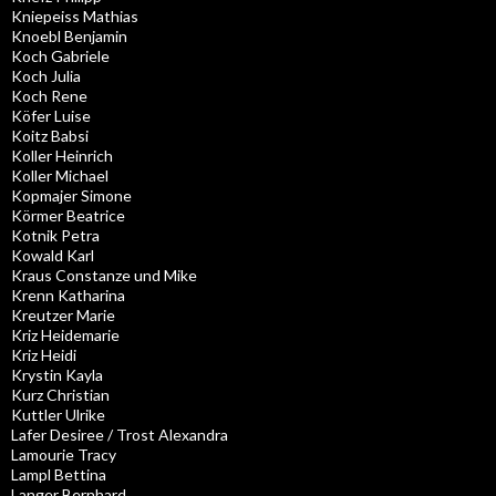
Kniepeiss Mathias
Knoebl Benjamin
Koch Gabriele
Koch Julia
Koch Rene
Köfer Luise
Koitz Babsi
Koller Heinrich
Koller Michael
Kopmajer Simone
Körmer Beatrice
Kotnik Petra
Kowald Karl
Kraus Constanze und Mike
Krenn Katharina
Kreutzer Marie
Kriz Heidemarie
Kriz Heidi
Krystin Kayla
Kurz Christian
Kuttler Ulrike
Lafer Desiree / Trost Alexandra
Lamourie Tracy
Lampl Bettina
Langer Bernhard