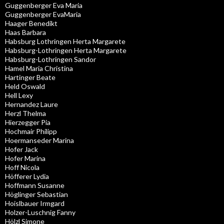
Guggenberger Eva Maria
Guggenberger EvaMaria
Haager Benedikt
Haas Barbara
Habsburg Lothringen Herta Margarete
Habsburg-Lothringen Herta Margarete
Habsburg-Lothringen Sandor
Hamel Maria Christina
Hartinger Beate
Held Oswald
Hell Lexy
Hernandez Laure
Herzl Thelma
Hierzegger Pia
Hochmair Philipp
Hoermanseder Marina
Hofer Jack
Hofer Marina
Hoff Nicola
Höfferer Lydia
Hoffmann Susanne
Höglinger Sebastian
Hoislbauer Irmgard
Holzer-Luschnig Fanny
Hölzl Simone