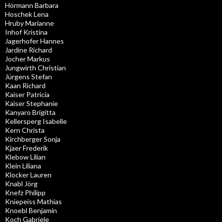
Hörmann Barbara
Hoschek Lena
Hruby Marianne
Inhof Kristina
Jagerhofer Hannes
Jardine Richard
Jocher Markus
Jungwirth Christian
Jürgens Stefan
Kaan Richard
Kaiser Patricia
Kaiser Stephanie
Kanyaro Brigitta
Kellersperg Isabelle
Kern Christa
Kirchberger Sonja
Kjaer Frederik
Klebow Lilian
Klein Liliana
Klocker Lauren
Knabl Jörg
Knefz Philipp
Kniepeiss Mathias
Knoebl Benjamin
Koch Gabriele