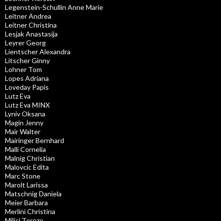
Legenstein-Schullin Anne Marie
Leitner Andrea
Leitner Christina
Lesjak Anastasija
Leyrer Georg
Lientscher Alexandra
Litscher Ginny
Lohner Tom
Lopes Adriana
Loveday Papis
Lutz Eva
Lutz Eva MINX
Lyniv Oksana
Magin Jenny
Mair Walter
Mairinger Bernhard
Malli Cornelia
Malnig Christian
Malovcic Edita
Marc Stone
Marolt Larissa
Matschnig Daniela
Meier Barbara
Merlini Christina
Milici Tereze