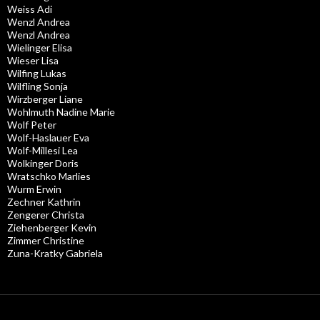
Weiss Adi
Wenzl Andrea
Wenzl Andrea
Wielinger Elisa
Wieser Lisa
Wilfing Lukas
Wilfling Sonja
Wirzberger Liane
Wohlmuth Nadine Marie
Wolf Peter
Wolf-Haslauer Eva
Wolf-Millesi Lea
Wolkinger Doris
Wratschko Marlies
Wurm Erwin
Zechner Kathrin
Zengerer Christa
Ziehenberger Kevin
Zimmer Christine
Zuna-Kratky Gabriela