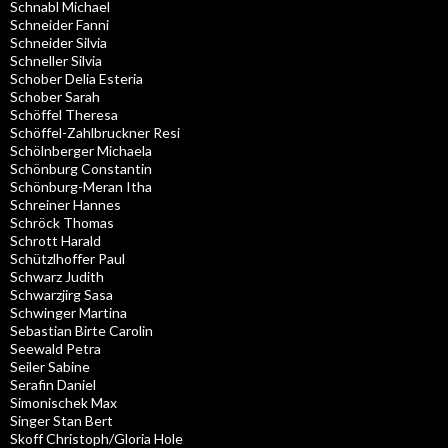
Schnabl Michael
Schneider Fanni
Schneider Silvia
Schneller Silvia
Schober Delia Esteria
Schober Sarah
Schöffel Theresa
Schöffel-Zahlbruckner Resi
Schölnberger Michaela
Schönburg Constantin
Schönburg-Meran Itha
Schreiner Hannes
Schröck Thomas
Schrott Harald
Schützlhoffer Paul
Schwarz Judith
Schwarzjirg Sasa
Schwinger Martina
Sebastian Birte Carolin
Seewald Petra
Seiler Sabine
Serafin Daniel
Simonischek Max
Singer Stan Bert
Skoff Christoph/Gloria Hole