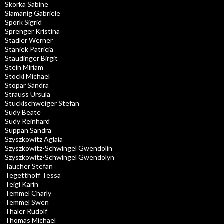
Skorka Sabine
Slamanig Gabriele
Spörk Sigrid
Sprenger Kristina
Stadler Werner
Staniek Patricia
Staudinger Birgit
Stein Miriam
Stöckl Michael
Stopar Sandra
Strauss Ursula
Stücklschweiger Stefan
Sudy Beate
Sudy Reinhard
Suppan Sandra
Szyszkowitz Aglaia
Szyszkowitz-Schwingel Gwendolin
Szyszkowitz-Schwingel Gwendolyn
Taucher Stefan
Tegetthoff Tessa
Teigl Karin
Temmel Charly
Temmel Swen
Thaler Rudolf
Thomas Michael