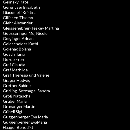
Gelinsky Kate
Gerencser Elisabeth
Giacomelli Kristina
Gillissen Thiemo
Glehr Alexander
Gleissenebner-Teskey Martina
Goesseringer Muj Nicole
Goiginger Adrian
Goldscheider Kathi
Golenac Bojana
Gosch Tanja
Gozde Eren
Graf Claudia
Graf Mathilde
Graf Theresia und Valerie
Grager Hedwig
Gretner Sabine
Gridling-Setznagel Sandra
Größ Natascha
Gruber Maria
Grünanger Martin
Gübeli Sigi
Guggenberger Eva Maria
Guggenberger EvaMaria
Haager Benedikt