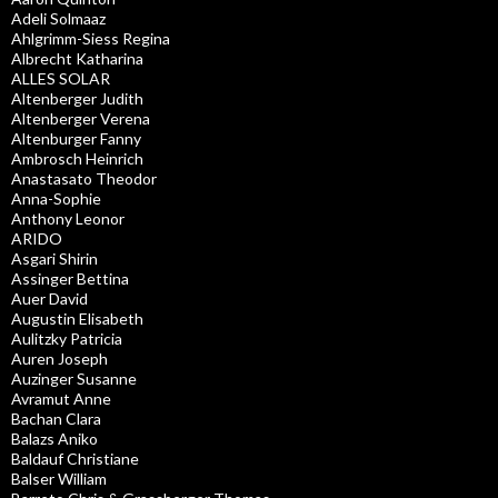
Adeli Solmaaz
Ahlgrimm-Siess Regina
Albrecht Katharina
ALLES SOLAR
Altenberger Judith
Altenberger Verena
Altenburger Fanny
Ambrosch Heinrich
Anastasato Theodor
Anna-Sophie
Anthony Leonor
ARIDO
Asgari Shirin
Assinger Bettina
Auer David
Augustin Elisabeth
Aulitzky Patricia
Auren Joseph
Auzinger Susanne
Avramut Anne
Bachan Clara
Balazs Aniko
Baldauf Christiane
Balser William