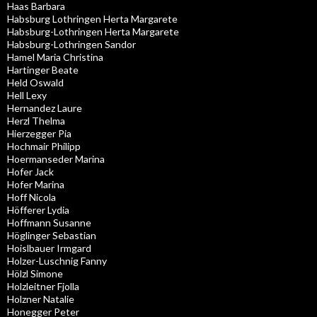
Haas Barbara
Habsburg Lothringen Herta Margarete
Habsburg-Lothringen Herta Margarete
Habsburg-Lothringen Sandor
Hamel Maria Christina
Hartinger Beate
Held Oswald
Hell Lexy
Hernandez Laure
Herzl Thelma
Hierzegger Pia
Hochmair Philipp
Hoermanseder Marina
Hofer Jack
Hofer Marina
Hoff Nicola
Höfferer Lydia
Hoffmann Susanne
Höglinger Sebastian
Hoislbauer Irmgard
Holzer-Luschnig Fanny
Hölzl Simone
Holzleitner Fjolla
Holzner Natalie
Honegger Peter