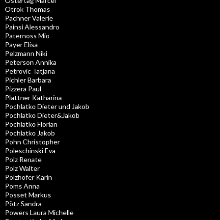
Ostertag Marcel
Otrok Thomas
Pachner Valerie
Painsi Alessandro
Paternoss Mio
Payer Elisa
Pelzmann Niki
Peterson Annika
Petrovic Tatjana
Pichler Barbara
Pizzera Paul
Plattner Katharina
Pochlatko Dieter und Jakob
Pochlatko Dieter&Jakob
Pochlatko Florian
Pochlatko Jakob
Pohn Christopher
Poleschinski Eva
Polz Renate
Polz Walter
Polzhofer Karin
Poms Anna
Posset Markus
Pötz Sandra
Powers Laura Michelle