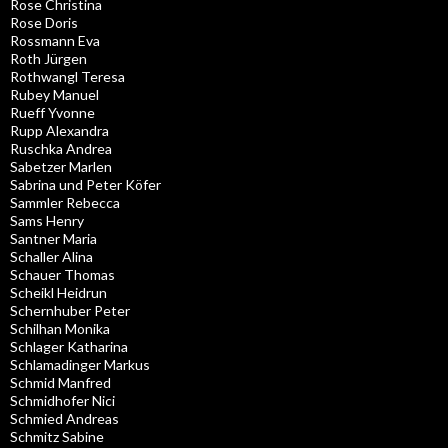
Rose Christina
Rose Doris
Rossmann Eva
Roth Jürgen
Rothwangl Teresa
Rubey Manuel
Rueff Yvonne
Rupp Alexandra
Ruschka Andrea
Sabetzer Marlen
Sabrina und Peter Köfer
Sammler Rebecca
Sams Henry
Santner Maria
Schaller Alina
Schauer Thomas
Scheikl Heidrun
Schernhuber Peter
Schilhan Monika
Schlager Katharina
Schlamadinger Markus
Schmid Manfred
Schmidhofer Nici
Schmied Andreas
Schmitz Sabine