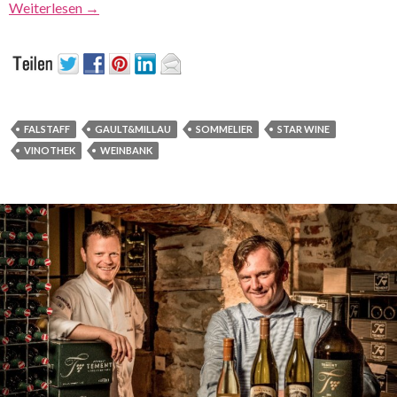
Weiterlesen
→
FALSTAFF
GAULT&MILLAU
SOMMELIER
STAR WINE
VINOTHEK
WEINBANK