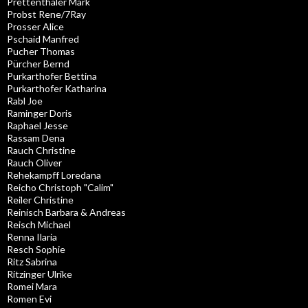
Prettenthaler Mark
Probst Rene/7Ray
Prosser Alice
Pschaid Manfred
Pucher Thomas
Pürcher Bernd
Purkarthofer Bettina
Purkarthofer Katharina
Rabl Joe
Raminger Doris
Raphael Jesse
Rassam Dena
Rauch Christine
Rauch Oliver
Rehekampff Loredana
Reicho Christoph "Calim"
Reiler Christine
Reinisch Barbara & Andreas
Reisch Michael
Renna Ilaria
Resch Sophie
Ritz Sabrina
Ritzinger Ulrike
Romei Mara
Romen Evi