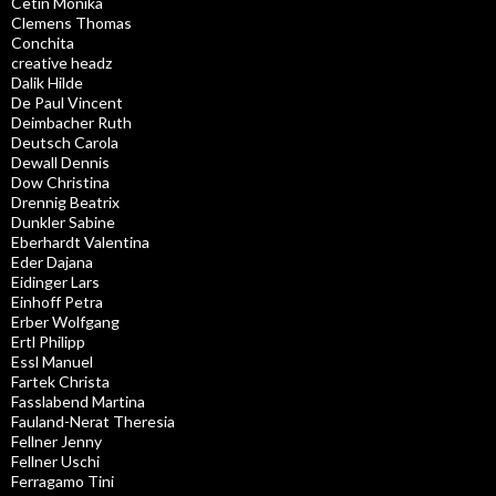
Cetin Monika
Clemens Thomas
Conchita
creative headz
Dalik Hilde
De Paul Vincent
Deimbacher Ruth
Deutsch Carola
Dewall Dennis
Dow Christina
Drennig Beatrix
Dunkler Sabine
Eberhardt Valentina
Eder Dajana
Eidinger Lars
Einhoff Petra
Erber Wolfgang
Ertl Philipp
Essl Manuel
Fartek Christa
Fasslabend Martina
Fauland-Nerat Theresia
Fellner Jenny
Fellner Uschi
Ferragamo Tini