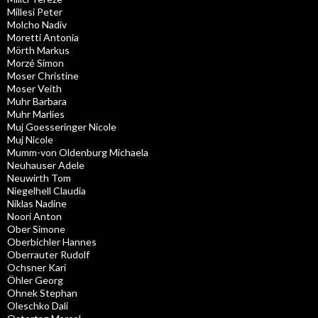
Millesi Peter
Molcho Nadiv
Moretti Antonia
Mörth Markus
Morzé Simon
Moser Christine
Moser Veith
Muhr Barbara
Muhr Marlies
Muj Goesseringer Nicole
Muj Nicole
Mumm-von Oldenburg Michaela
Neuhauser Adele
Neuwirth Tom
Niegelhell Claudia
Niklas Nadine
Noori Anton
Ober Simone
Oberbichler Hannes
Oberrauter Rudolf
Ochsner Kari
Öhler Georg
Ohnek Stephan
Oleschko Dali