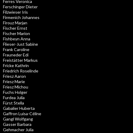
Ferres Veronica
Ferschinger Dieter
Filzwieser Iris
Firmenich Johannes
Firouz Marjan
Fischer Ernst
Fischer Marion
Fishbeyn Anna
Flieser-Just Sabine
Frank Caroline
Frauneder Edi
Freistätter Markus
Fricke Kathrin
Friedrich Roselinde
Friesz Aaron
Friesz Marie
Friesz Michou
Fuchs Holger
Furdea Julia
Fürst Stella
Gabalier Huberta
Gaffron Luisa-Céline
Gangl Wolfgang
Gasser Barbara
Gehmacher Julia