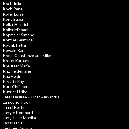
Koch Julia
Koch Rene
Köfer Luise
Koitz Babsi
Koller Heinrich
Koller Michael
Kopmajer Simone
Körmer Beatrice
Kotnik Petra
Kowald Karl
Kraus Constanze und Mike
Krenn Katharina
Kreutzer Marie
Kriz Heidemarie
Kriz Heidi
Krystin Kayla
Kurz Christian
Kuttler Ulrike
Lafer Desiree / Trost Alexandra
Lamourie Tracy
Lampl Bettina
Langer Bernhard
Langthaler Monika
Lanska Eva
Lechner Kerstin