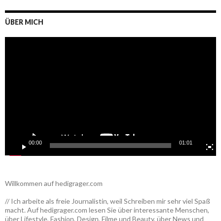
ÜBER MICH
Video-
Player
00:00
01:01
Willkommen auf hedigrager.com
// Ich arbeite als freie Journalistin, weil Schreiben mir sehr viel Spaß
macht. Auf hedigrager.com lesen Sie über interessante Menschen,
über Lifestyle, Fashion, Design, Filme und Beauty, über News und