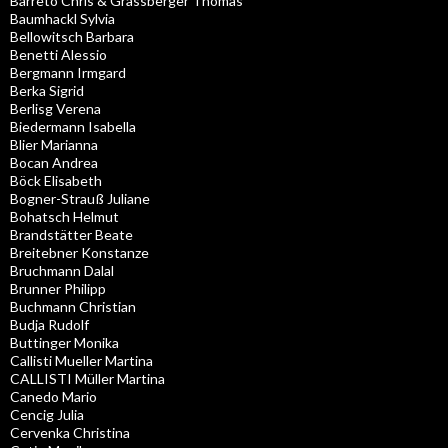
Barreto Chris & Grassberger Thomas
Baumhackl Sylvia
Bellowitsch Barbara
Benetti Alessio
Bergmann Irmgard
Berka Sigrid
Berlisg Verena
Biedermann Isabella
Blier Marianna
Bocan Andrea
Böck Elisabeth
Bogner-Strauß Juliane
Bohatsch Helmut
Brandstätter Beate
Breitebner Konstanze
Bruchmann Dalal
Brunner Philipp
Buchmann Christian
Budja Rudolf
Buttinger Monika
Callisti Mueller Martina
CALLISTI Müller Martina
Canedo Mario
Cencig Julia
Cervenka Christina