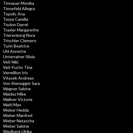
Tinnauer Monika
Tinnefeld Allegra
Topolic Ana
Torpe Camilla
Toulon Darrel
Traxler Margarethe
Trierenberg Nora
Trischler Clemens
Turin Beatrice
Uhl Annette
Unterrainer Silvia
Veit Niki
Veit-Fuchs Tina
Vermillion Iris
Vitasek Andreas
Von Kienegger Sara
Wagner Sabine
Waldez Mike
Wallner Victoria
Waltl Max
Weber Hedda
Weber Manfred
Weber Natascha
Weber Sabine
Wedberg Ulrika