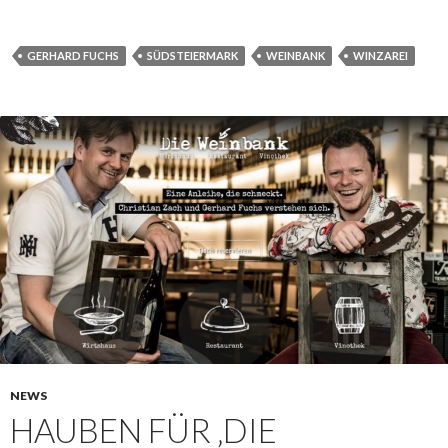
GERHARD FUCHS
SÜDSTEIERMARK
WEINBANK
WINZAREI
NEWS
HAUBEN FÜR ‚DIE