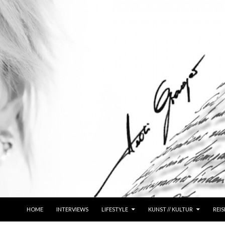
ZUM INHALT SPRINGEN
HOME
INTERVIEWS
LIFESTYLE
KUNST // KULTUR
REIS