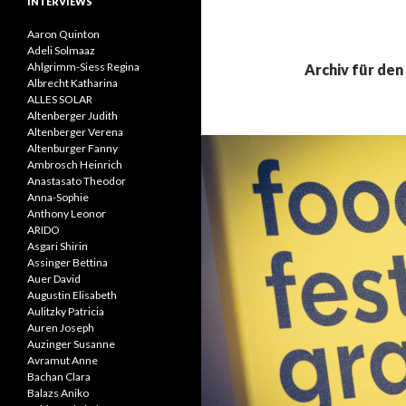
INTERVIEWS
Aaron Quinton
Adeli Solmaaz
Ahlgrimm-Siess Regina
Archiv für den
Albrecht Katharina
ALLES SOLAR
Altenberger Judith
Altenberger Verena
Altenburger Fanny
Ambrosch Heinrich
Anastasato Theodor
Anna-Sophie
Anthony Leonor
ARIDO
Asgari Shirin
Assinger Bettina
Auer David
Augustin Elisabeth
Aulitzky Patricia
Auren Joseph
Auzinger Susanne
Avramut Anne
Bachan Clara
Balazs Aniko