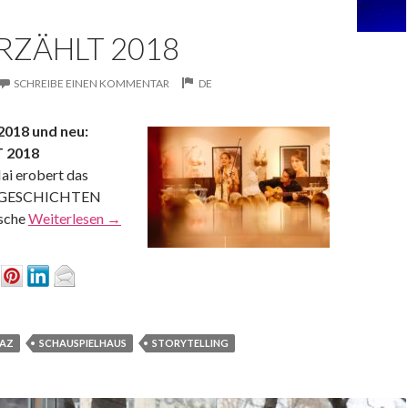
RZÄHLT 2018
SCHREIBE EINEN KOMMENTAR
DE
018 und neu:
 2018
ai erobert das
 GESCHICHTEN
ische
Weiterlesen
→
AZ
SCHAUSPIELHAUS
STORYTELLING