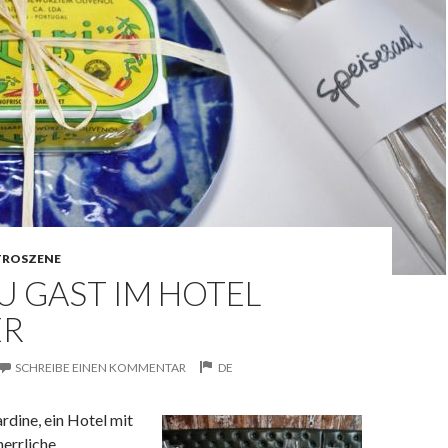
TROSZENE
U GAST IM HOTEL
ER
SCHREIBE EINEN KOMMENTAR
DE
ardine, ein Hotel mit
errliche