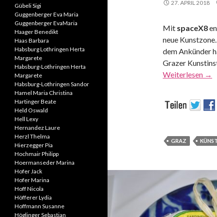
27. APRIL 2018
Gübeli Sigi
Guggenberger Eva Maria
Guggenberger EvaMaria
Mit
spaceX8
en
Haager Benedikt
neue Kunstzone.
Haas Barbara
Habsburg Lothringen Herta
dem Ankünder ha
Margarete
Grazer Kunstins
Habsburg-Lothringen Herta
Weiterlesen
→
Margarete
Habsburg-Lothringen Sandor
Hamel Maria Christina
Hartinger Beate
Held Oswald
Hell Lexy
Hernandez Laure
Herzl Thelma
GRAZ
KÜNST
Hierzegger Pia
Hochmair Philipp
Hoermanseder Marina
Hofer Jack
Hofer Marina
Hoff Nicola
Höfferer Lydia
Hoffmann Susanne
Höglinger Sebastian