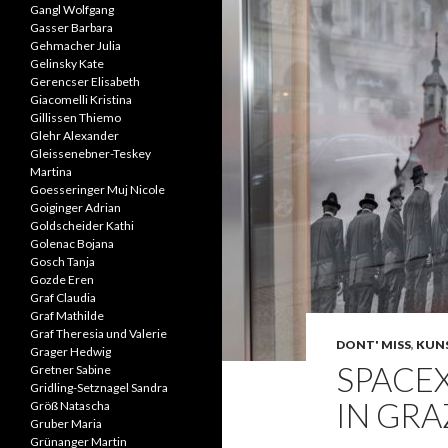
Gangl Wolfgang
Gasser Barbara
Gehmacher Julia
Gelinsky Kate
Gerencser Elisabeth
Giacomelli Kristina
Gillissen Thiemo
Glehr Alexander
Gleissenebner-Teskey
Martina
Goesseringer Muj Nicole
Goiginger Adrian
Goldscheider Kathi
Golenac Bojana
Gosch Tanja
Gozde Eren
Graf Claudia
Graf Mathilde
Graf Theresia und Valerie
DONT' MISS
,
KUNS
Grager Hedwig
SPACE
Gretner Sabine
Gridling-Setznagel Sandra
IN GRA
Größ Natascha
Gruber Maria
Grünanger Martin