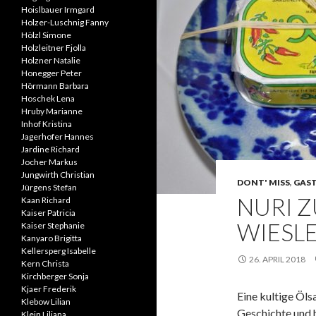
Hoislbauer Irmgard
Holzer-Luschnig Fanny
Hölzl Simone
Holzleitner Fjolla
Holzner Natalie
Honegger Peter
Hörmann Barbara
Hoschek Lena
Hruby Marianne
Inhof Kristina
Jagerhofer Hannes
Jardine Richard
Jocher Markus
Jungwirth Christian
DONT' MISS
,
GAS
Jürgens Stefan
NURI Z
Kaan Richard
Kaiser Patricia
WIESL
Kaiser Stephanie
Kanyaro Brigitta
Kellersperg Isabelle
26. APRIL 2018
Kern Christa
Kirchberger Sonja
Kjaer Frederik
Eine kultige Öls
Klebow Lilian
Geschichte und h
Klein Liliana