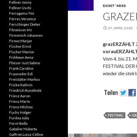
Fellner Jenny
DONT' MISS
Fellner Uschi
GRAZE
Ferragamo Tini
Ferres Veronica
Ferschinger Dieter
27. APRIL 2018
Filzwieser Iris
Firmenich Johannes
Firouz Marjan
grazERZÄHLT 2
Fischer Ernst
vorauERZÄHLT
Fischer Marion
Fishbeyn Anna
Vom 4. bis 21. M
Flieser-Just Sabine
FESTIVAL DER
Frank Caroline
wieder die steir
Frauneder Edi
Freistätter Markus
Fricke Kathrin
Friedrich Roselinde
Friesz Aaron
Friesz Marie
Friesz Michou
Fuchs Holger
FESTIVAL
GR
Furdea Julia
Fürst Stella
Gabalier Huberta
Gaffron Luisa-Céline