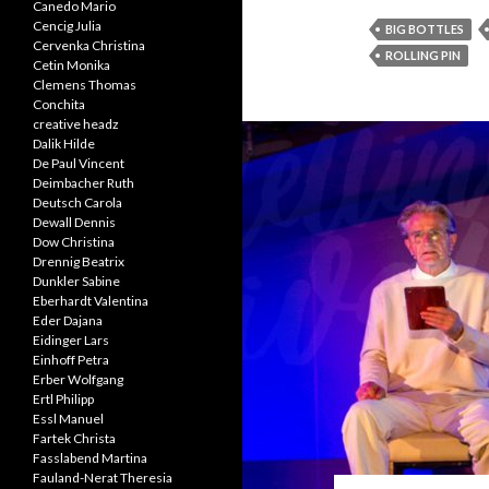
Canedo Mario
Cencig Julia
BIG BOTTLES
Cervenka Christina
ROLLING PIN
Cetin Monika
Clemens Thomas
Conchita
creative headz
Dalik Hilde
De Paul Vincent
Deimbacher Ruth
Deutsch Carola
Dewall Dennis
Dow Christina
Drennig Beatrix
Dunkler Sabine
Eberhardt Valentina
Eder Dajana
Eidinger Lars
Einhoff Petra
Erber Wolfgang
Ertl Philipp
Essl Manuel
Fartek Christa
Fasslabend Martina
Fauland-Nerat Theresia