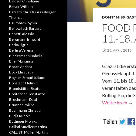
Baldauf Christiane
Balser William
Barreto Chris & Grassberger
DONT' MISS
,
GAS
Thomas
Baumhackl Sylvia
FOOD 
Bellowitsch Barbara
Benetti Alessio
11.-18
Bergmann Irmgard
Berka Sigrid
Berlisg Verena
28. APRIL 2018
Biedermann Isabella
Blier Marianna
Graz ist die erst
Bocan Andrea
Böck Elisabeth
GenussHauptsta
Bogner-Strauß Juliane
Vom 11. bis 18.
Bohatsch Helmut
veranstalten da
Brandstätter Beate
Breitebner Konstanze
Rolling Pin, die
Bruchmann Dalal
Weiterlesen
→
Brunner Philipp
Buchmann Christian
Budja Rudolf
Buttinger Monika
Callisti Mueller Martina
CALLISTI Müller Martina