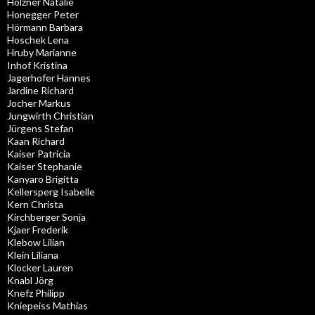
Holzner Natalie
Honegger Peter
Hörmann Barbara
Hoschek Lena
Hruby Marianne
Inhof Kristina
Jagerhofer Hannes
Jardine Richard
Jocher Markus
Jungwirth Christian
Jürgens Stefan
Kaan Richard
Kaiser Patricia
Kaiser Stephanie
Kanyaro Brigitta
Kellersperg Isabelle
Kern Christa
Kirchberger Sonja
Kjaer Frederik
Klebow Lilian
Klein Liliana
Klocker Lauren
Knabl Jörg
Knefz Philipp
Kniepeiss Mathias