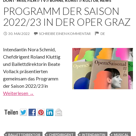
DONT' MISS
,
FILM // TV // BÜHNE
,
KUNST // KULTUR
,
NEWS
PROGRAMM DER SAISON
2022/23 IN DER OPER GRAZ
30. MAI 2022
SCHREIBE EINEN KOMMENTAR
DE
Intendantin Nora Schmid,
Chefdirigent Roland Kluttig
und Ballettdirektorin Beate
Vollack präsentierten
gemeinsam das Programm
der Saison 2022/23 in
Weiterlesen
→
BALLETTDIREKTOR
CHEFDIRIGENT
INTENDANTIN
MUSICAL