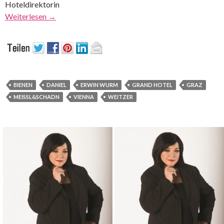
Hoteldirektorin
Weiterlesen
→
BIENEN
DANIEL
ERWIN WURM
GRAND HOTEL
GRAZ
MEISSL&SCHADN
VIENNA
WEITZER