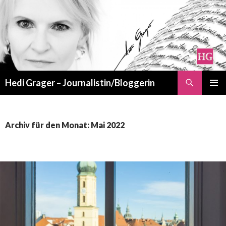
Suchen
Hedi Grager – Journalistin/Bloggerin
ZUM
PRIMÄR
INHALT
MENÜ
SPRINGEN
Archiv für den Monat: Mai 2022