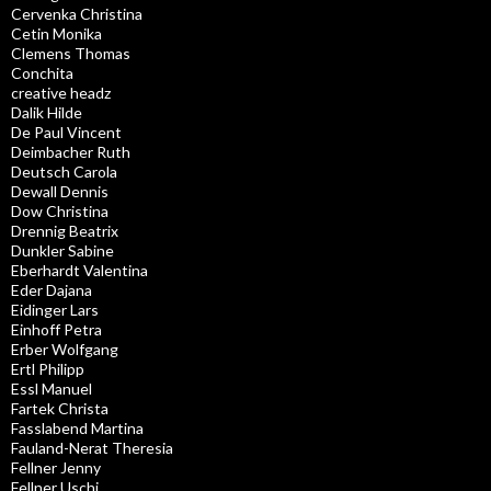
Cervenka Christina
Cetin Monika
Clemens Thomas
Conchita
creative headz
Dalik Hilde
De Paul Vincent
Deimbacher Ruth
Deutsch Carola
Dewall Dennis
Dow Christina
Drennig Beatrix
Dunkler Sabine
Eberhardt Valentina
Eder Dajana
Eidinger Lars
Einhoff Petra
Erber Wolfgang
Ertl Philipp
Essl Manuel
Fartek Christa
Fasslabend Martina
Fauland-Nerat Theresia
Fellner Jenny
Fellner Uschi