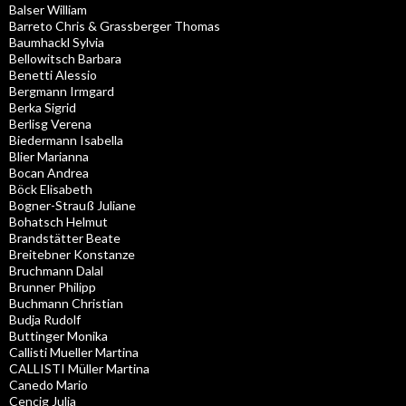
Balser William
Barreto Chris & Grassberger Thomas
Baumhackl Sylvia
Bellowitsch Barbara
Benetti Alessio
Bergmann Irmgard
Berka Sigrid
Berlisg Verena
Biedermann Isabella
Blier Marianna
Bocan Andrea
Böck Elisabeth
Bogner-Strauß Juliane
Bohatsch Helmut
Brandstätter Beate
Breitebner Konstanze
Bruchmann Dalal
Brunner Philipp
Buchmann Christian
Budja Rudolf
Buttinger Monika
Callisti Mueller Martina
CALLISTI Müller Martina
Canedo Mario
Cencig Julia