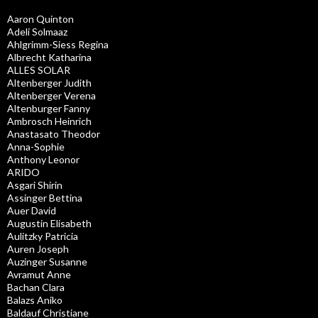
Aaron Quinton
Adeli Solmaaz
Ahlgrimm-Siess Regina
Albrecht Katharina
ALLES SOLAR
Altenberger Judith
Altenberger Verena
Altenburger Fanny
Ambrosch Heinrich
Anastasato Theodor
Anna-Sophie
Anthony Leonor
ARIDO
Asgari Shirin
Assinger Bettina
Auer David
Augustin Elisabeth
Aulitzky Patricia
Auren Joseph
Auzinger Susanne
Avramut Anne
Bachan Clara
Balazs Aniko
Baldauf Christiane