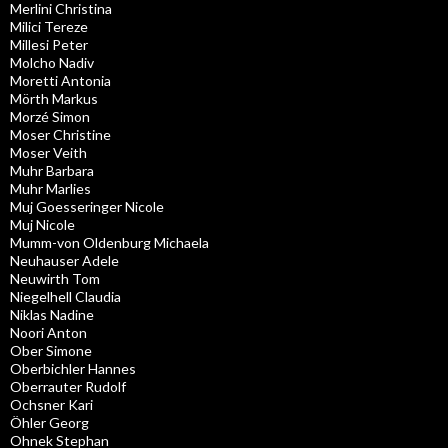
Merlini Christina
Milici Tereze
Millesi Peter
Molcho Nadiv
Moretti Antonia
Mörth Markus
Morzé Simon
Moser Christine
Moser Veith
Muhr Barbara
Muhr Marlies
Muj Goesseringer Nicole
Muj Nicole
Mumm-von Oldenburg Michaela
Neuhauser Adele
Neuwirth Tom
Niegelhell Claudia
Niklas Nadine
Noori Anton
Ober Simone
Oberbichler Hannes
Oberrauter Rudolf
Ochsner Kari
Öhler Georg
Ohnek Stephan