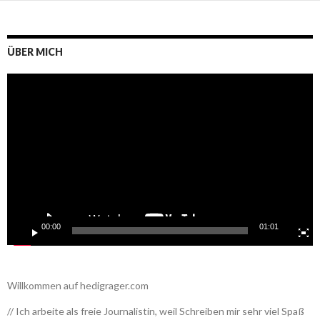
ÜBER MICH
Video-
Player
00:00
01:01
Willkommen auf hedigrager.com
// Ich arbeite als freie Journalistin, weil Schreiben mir sehr viel Spaß