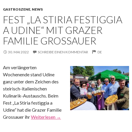
GASTROSZENE
,
NEWS
FEST „LA STIRIA FESTIGGIA
A UDINE“ MIT GRAZER
FAMILIE GROSSAUER
30. MAI 2022
SCHREIBE EINEN KOMMENTAR
DE
Am verlängerten
Wochenende stand Udine
ganz unter dem Zeichen des
steirisch-italienischen
Kulinarik-Austauschs. Beim
Fest „La Stiria festiggia a
Udine“ hat die Grazer Familie
Grossauer ihr
Weiterlesen
→