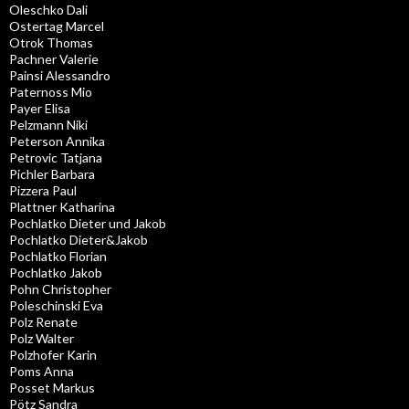
Oleschko Dali
Ostertag Marcel
Otrok Thomas
Pachner Valerie
Painsi Alessandro
Paternoss Mio
Payer Elisa
Pelzmann Niki
Peterson Annika
Petrovic Tatjana
Pichler Barbara
Pizzera Paul
Plattner Katharina
Pochlatko Dieter und Jakob
Pochlatko Dieter&Jakob
Pochlatko Florian
Pochlatko Jakob
Pohn Christopher
Poleschinski Eva
Polz Renate
Polz Walter
Polzhofer Karin
Poms Anna
Posset Markus
Pötz Sandra