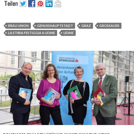
BRAU UNION
GENUSSHAUPTSTADT
GRAZ
GROSSAUER
LA STIRIA FESTIGGIA A UDINE
UDINE