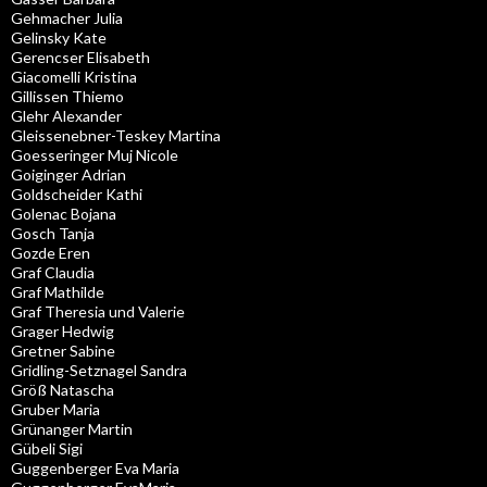
Gehmacher Julia
Gelinsky Kate
Gerencser Elisabeth
Giacomelli Kristina
Gillissen Thiemo
Glehr Alexander
Gleissenebner-Teskey Martina
Goesseringer Muj Nicole
Goiginger Adrian
Goldscheider Kathi
Golenac Bojana
Gosch Tanja
Gozde Eren
Graf Claudia
Graf Mathilde
Graf Theresia und Valerie
Grager Hedwig
Gretner Sabine
Gridling-Setznagel Sandra
Größ Natascha
Gruber Maria
Grünanger Martin
Gübeli Sigi
Guggenberger Eva Maria