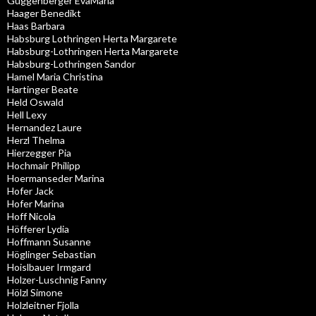
Guggenberger EvaMaria
Haager Benedikt
Haas Barbara
Habsburg Lothringen Herta Margarete
Habsburg-Lothringen Herta Margarete
Habsburg-Lothringen Sandor
Hamel Maria Christina
Hartinger Beate
Held Oswald
Hell Lexy
Hernandez Laure
Herzl Thelma
Hierzegger Pia
Hochmair Philipp
Hoermanseder Marina
Hofer Jack
Hofer Marina
Hoff Nicola
Höfferer Lydia
Hoffmann Susanne
Höglinger Sebastian
Hoislbauer Irmgard
Holzer-Luschnig Fanny
Hölzl Simone
Holzleitner Fjolla