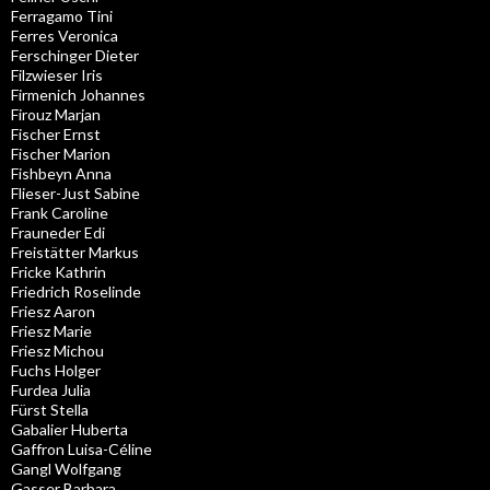
Ferragamo Tini
Ferres Veronica
Ferschinger Dieter
Filzwieser Iris
Firmenich Johannes
Firouz Marjan
Fischer Ernst
Fischer Marion
Fishbeyn Anna
Flieser-Just Sabine
Frank Caroline
Frauneder Edi
Freistätter Markus
Fricke Kathrin
Friedrich Roselinde
Friesz Aaron
Friesz Marie
Friesz Michou
Fuchs Holger
Furdea Julia
Fürst Stella
Gabalier Huberta
Gaffron Luisa-Céline
Gangl Wolfgang
Gasser Barbara