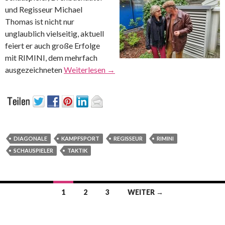
und Regisseur Michael
Thomas ist nicht nur
unglaublich vielseitig, aktuell
feiert er auch große Erfolge
mit RIMINI, dem mehrfach
ausgezeichneten
Weiterlesen
→
DIAGONALE
KAMPFSPORT
REGISSEUR
RIMINI
SCHAUSPIELER
TAKTIK
Beitrags-
1
2
3
WEITER →
Navigation