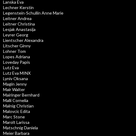
Lanska Eva
Lechner Kerstin
Legenstein-Schullin Anne Marie
Leitner Andrea
Leitner Christina
Lesjak Anastasija
Leyrer Georg
Lientscher Alexandra
Litscher Ginny
Lohner Tom
Lopes Adriana
Loveday Papis
Lutz Eva
Lutz Eva MINX
Lyniv Oksana
Magin Jenny
Mair Walter
Mairinger Bernhard
Malli Cornelia
Malnig Christian
Malovcic Edita
Marc Stone
Marolt Larissa
Matschnig Daniela
Meier Barbara