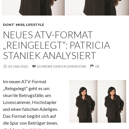
DONT' MISS
,
LIFESTYLE
NEUES ATV-FORMAT
„REINGELEGT“: PATRICIA
STANIEK ANALYSIERT
30. MAI 2022
SCHREIBE EINEN KOMMENTAR
DE
Im neuen ATV-Format
„Reingelegt“ geht es um
skurrile Betrugsfälle, um
Lovescammer, Hochstapler
und einen falschen Adeligen.
Das Format begibt sich auf
die Spur von Betrüger:innen,