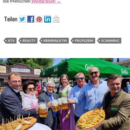
die Menschen
Weiterlesen
→
ATV
BEAUTY
KRIMINALISTIN
PROFILERIN
SCAMMING