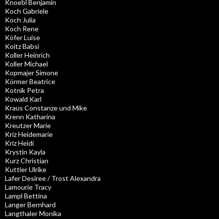
Knoebl Benjamin
Koch Gabriele
Koch Julia
Koch Rene
Köfer Luise
Koitz Babsi
Koller Heinrich
Koller Michael
Kopmajer Simone
Körmer Beatrice
Kotnik Petra
Kowald Karl
Kraus Constanze und Mike
Krenn Katharina
Kreutzer Marie
Kriz Heidemarie
Kriz Heidi
Krystin Kayla
Kurz Christian
Kuttler Ulrike
Lafer Desiree / Trost Alexandra
Lamourie Tracy
Lampl Bettina
Langer Bernhard
Langthaler Monika